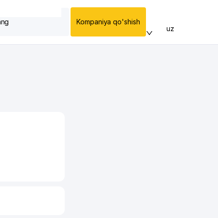
ang
Kompaniya qo'shish
uz