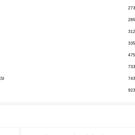
R
273
285
312
335
475
733
SI
743
923