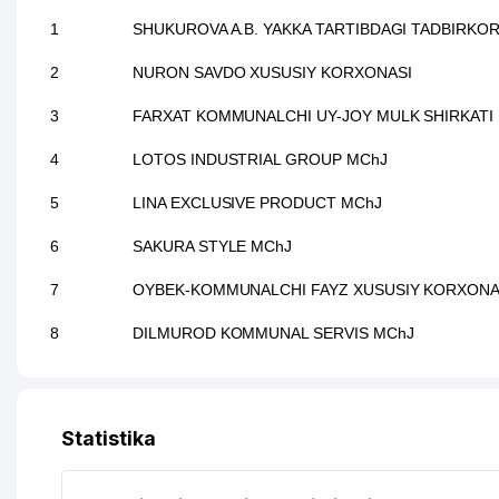
1
SHUKUROVA A.B. YAKKA TARTIBDAGI TADBIRKO
2
NURON SAVDO XUSUSIY KORXONASI
3
FARXAT KOMMUNALCHI UY-JOY MULK SHIRKATI
4
LOTOS INDUSTRIAL GROUP MChJ
5
LINA EXCLUSIVE PRODUCT MChJ
6
SAKURA STYLE MChJ
7
OYBEK-KOMMUNALCHI FAYZ XUSUSIY KORXONA
8
DILMUROD KOMMUNAL SERVIS MChJ
Statistika