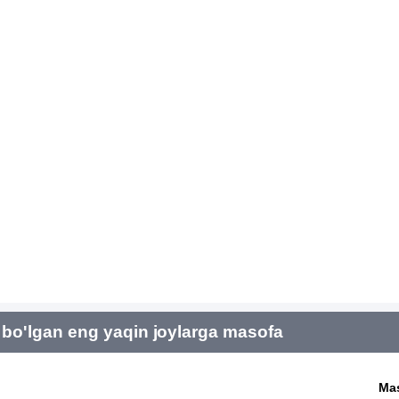
bo'lgan eng yaqin joylarga masofa
Ma