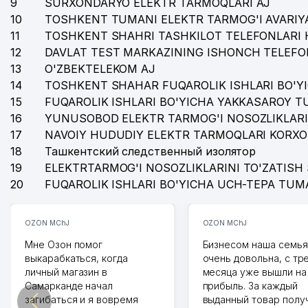
9
SURXONDARYO ELEKTR TARMOQLARI AJ
10
TOSHKENT TUMANI ELEKTR TARMOG'I AVARIYA
11
TOSHKENT SHAHRI TASHKILOT TELEFONLARI 
12
DAVLAT TEST MARKAZINING ISHONCH TELEFO
13
O'ZBEKTELEKOM AJ
14
TOSHKENT SHAHAR FUQAROLIK ISHLARI BO'Y
15
FUQAROLIK ISHLARI BO'YICHA YAKKASAROY 
16
YUNUSOBOD ELEKTR TARMOG'I NOSOZLIKLARI
17
NAVOIY HUDUDIY ELEKTR TARMOQLARI KORXO
18
Ташкентский следственный изолятор
19
ELEKTRTARMOG'I NOSOZLIKLARINI TO'ZATISH 
20
FUQAROLIK ISHLARI BO'YICHA UCH-TEPA TUM
OZON MChJ
OZON MChJ
Мне Озон помог
Бизнесом наша семья
выкарабкаться, когда
очень довольна, с тр
личный магазин в
месяца уже вышли на
Самарканде начал
прибыль. За каждый
загибаться и я вовремя
выданный товар полу