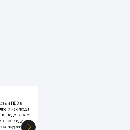
PALMA TEXTILE
рвый ПВЗ в
Yellowpages juda tez, aniq,
лке и как люди
qulay va sifatlik ishlaydi.
 не надо теперь
respect
ить, все идут ко
й конкуренции.