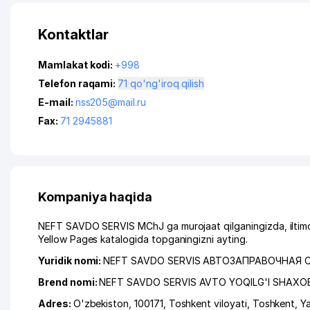
Kontaktlar
Mamlakat kodi:
+998
Telefon raqami:
71 qo'ng'iroq qilish
E-mail:
nss205@mail.ru
Fax:
71 2945881
Kompaniya haqida
NEFT SAVDO SERVIS MChJ ga murojaat qilganingizda, iltimo
Yellow Pages katalogida topganingizni ayting.
Yuridik nomi:
NEFT SAVDO SERVIS АВТОЗАПРАВОЧНАЯ 
Brend nomi:
NEFT SAVDO SERVIS AVTO YOQILG'I SHAXO
Adres:
O'zbekiston, 100171,
Toshkent viloyati
,
Toshkent
,
Y