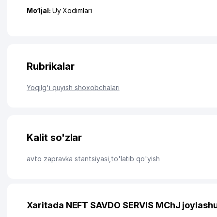
Mo‘ljal:
Uy Xodimlari
Rubrikalar
Yoqilg'i quyish shoxobchalari
Kalit so'zlar
avto zapravka stantsiyasi
,
to'latib qo'yish
Xaritada NEFT SAVDO SERVIS MChJ joylashu