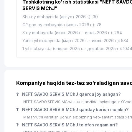
Tashkilotning ko'rish statistikasi "NEFT SAVD
SERVIS MChJ"
Shu oy mobaynida (август 2026 г.): 30
O'tgan oy mobaynida (июль 2026 г.): 78
3 oy mobaynida (июнь 2026 г. - июль 2026 г.): 264
Yarim yil mobaynida (март 2026 г. - июль 2026 г.): 534
1 yil mobaynida (январь 2025 г. - декабрь 2025 г.): 104
Kompaniya haqida tez-tez so'raladigan savo
❓
NEFT SAVDO SERVIS MChJ qaerda joylashgan?
NEFT SAVDO SERVIS MChJ shu manzilda joylashgan: O'zbek
❓
NEFT SAVDO SERVIS MChJ qanday borish mumkin?
Marshrutni yaratish uchun siz bizning veb-saytimizdagi xa
❓
NEFT SAVDO SERVIS MChJ telefon raqamlari?