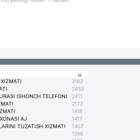
roq qilishingiz mumkin: 71 2945881
XIZMATI
3182
ATI
2459
URASI ISHONCH TELEFONI
2411
ZMATI
2172
IZMATI
1418
XONASI AJ
1417
ARINI TUZATISH XIZMATI
1407
1398