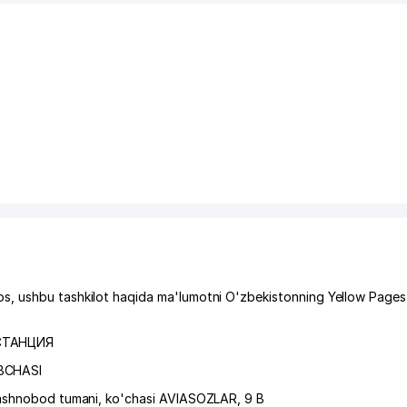
s, ushbu tashkilot haqida ma'lumotni O'zbekistonning Yellow Pages
СТАНЦИЯ
BCHASI
ashnobod tumani
,
ko'chasi AVIASOZLAR
, 9 B