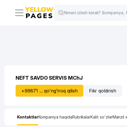
NEFT SAVDO SERVIS MChJ
+99871 ... qo'ng'iroq qilish
Fikr qoldirish
Kontaktlar
Kompaniya haqida
Rubrikalar
Kalit so'zlar
Manzil x