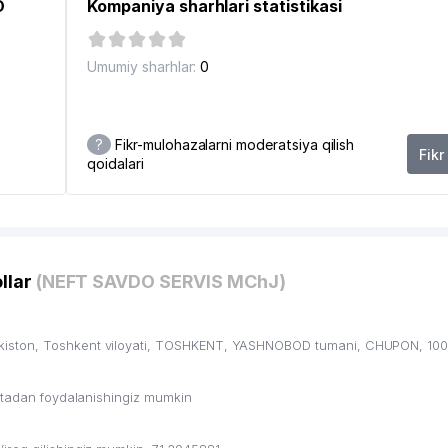
O
Kompaniya sharhlari statistikasi
Umumiy sharhlar:
0
?
Fikr-mulohazalarni moderatsiya qilish
Fikr
qoidalari
4
llar
(NEFT SAVDO SERVIS MChJ)
iston, Toshkent viloyati, TOSHKENT, YASHNOBOD tumani, CHUPON, 1001
ritadan foydalanishingiz mumkin