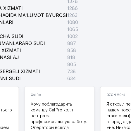
1378
 XIZMATI
1286
HAQIDA MA'LUMOT BYUROSI
1263
NLARI
1080
1065
ICHA SUDI
1002
TUMANLARARO SUDI
887
 XIZMATI
858
NASI AJ
818
805
SERGELI XIZMATI
738
ANI SUDI
634
CallPro
OZON MChJ
Хочу поблагодарить
Я открыл пе
етьего
команду CallPro колл-
нашем посе
центра за
стали рады)
профессиональную работу.
в город езд
чаем
Операторы всегда
мне. Никако