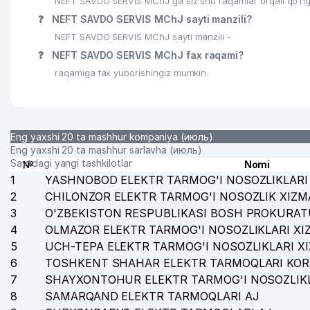
NEFT SAVDO SERVIS MChJ ga siz shu raqamlar orqali qo’ng’i
❓
NEFT SAVDO SERVIS MChJ sayti manzili?
NEFT SAVDO SERVIS MChJ sayti manzili -
❓
NEFT SAVDO SERVIS MChJ fax raqami?
raqamiga fax yuborishingiz mumkin.
Eng yaxshi 20 ta mashhur kompaniya (июль)
Eng yaxshi 20 ta mashhur sarlavha (июль)
Saytdagi yangi tashkilotlar
№
Nomi
1
YASHNOBOD ELEKTR TARMOG'I NOSOZLIKLARI 
2
CHILONZOR ELEKTR TARMOG'I NOSOZLIK XIZM
3
O'ZBEKISTON RESPUBLIKASI BOSH PROKURAT
4
OLMAZOR ELEKTR TARMOG'I NOSOZLIKLARI XI
5
UCH-TEPA ELEKTR TARMOG'I NOSOZLIKLARI X
6
TOSHKENT SHAHAR ELEKTR TARMOQLARI KOR
7
SHAYXONTOHUR ELEKTR TARMOG'I NOSOZLIKL
8
SAMARQAND ELEKTR TARMOQLARI AJ