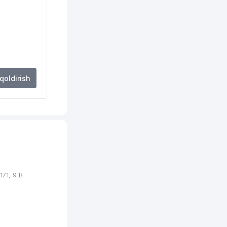
 qoldirish
71, 9 B.