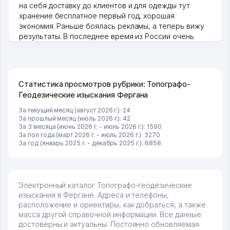
на себя доставку до клиентов и для одежды тут
хранение бесплатное первый год, хорошая
экономия. Раньше боялась рекламы, а теперь вижу
результаты. В последнее время из России очень
много заказывают, а вначале только по Узбекистану
брали, но вяло. Удалось раскрутиться, дальше
развиваюсь потихоньку😊
Hamida 03.08.2026 12:45:39
Статистика просмотров рубрики: Топографо-
Геодезические изыскания Фергана
За текущий месяц (август 2026 г.): 24
За прошлый месяц (июль 2026 г.): 42
За 3 месяца (июнь 2026 г. - июль 2026 г.): 1590
За пол года (март 2026 г. - июль 2026 г.): 3270
За год (январь 2025 г. - декабрь 2025 г.): 6858
Электронный каталог Топографо-геодезические
изыскания в Фергане. Адреса и телефоны,
расположение и ориентиры, как добраться, а также
масса другой справочной информации. Все данные
достоверны и актуальны. Постоянно обновляемая