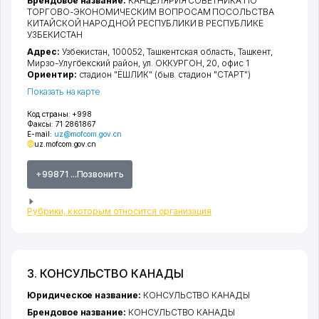
Брендовое название:
КАНЦЕЛЯРИЯ СОВЕТНИКА ПО
ТОРГОВО-ЭКОНОМИЧЕСКИМ ВОПРОСАМ ПОСОЛЬСТВА
КИТАЙСКОЙ НАРОДНОЙ РЕСПУБЛИКИ В РЕСПУБЛИКЕ
УЗБЕКИСТАН
Адрес:
Узбекистан, 100052,
Ташкентская область
,
Ташкент
,
Мирзо-Улугбекский район
,
ул. ОККУРГОН
, 20, офис 1
Ориентир:
стадион "ЁШЛИК" (быв. стадион "СТАРТ")
Показать на карте
Код страны:
+998
Факсы:
71 2861867
E-mail:
uz@mofcom.gov.cn
uz.mofcom.gov.cn
+99871 ...Позвонить
Рубрики, к которым относится организация
3. КОНСУЛЬСТВО КАНАДЫ
Юридическое название:
КОНСУЛЬСТВО КАНАДЫ
Брендовое название:
КОНСУЛЬСТВО КАНАДЫ