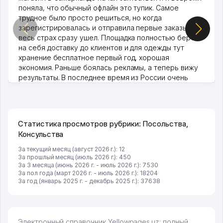
поняла, что обычный офлайн это тупик. Самое
трудное было просто решиться, но когда
зарегистрировалась и отправила первые заказы,
весь страх сразу ушел. Площадка полностью берет
на себя доставку до клиентов и для одежды тут
хранение бесплатное первый год, хорошая
экономия. Раньше боялась рекламы, а теперь вижу
результаты. В последнее время из России очень
много заказывают, а вначале только по Узбекистану
брали, но вяло. Удалось раскрутиться, дальше
развиваюсь потихоньку😊
Hamida 03.08.2026 12:45:39
Статистика просмотров рубрики: Посольства,
Консульства
За текущий месяц (август 2026 г.): 12
За прошлый месяц (июль 2026 г.): 450
За 3 месяца (июнь 2026 г. - июль 2026 г.): 7530
За пол года (март 2026 г. - июль 2026 г.): 18204
За год (январь 2025 г. - декабрь 2025 г.): 37638
Электронный справочник Yellowpages.uz: полный