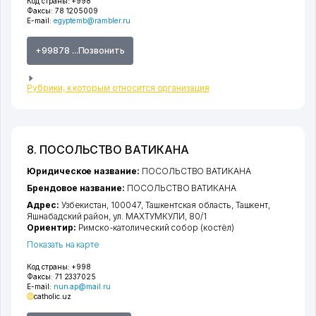
Код страны:
+998
Факсы:
78 1205009
E-mail:
egyptemb@rambler.ru
+99878 ...Позвонить
Рубрики, к которым относится организация
8. ПОСОЛЬСТВО ВАТИКАНА
Юридическое название:
ПОСОЛЬСТВО ВАТИКАНА
Брендовое название:
ПОСОЛЬСТВО ВАТИКАНА
Адрес:
Узбекистан, 100047,
Ташкентская область
,
Ташкент
,
Яшнабадский район
,
ул. МАХТУМКУЛИ
, 80/1
Ориентир:
Римско-католический собор (костёл)
Показать на карте
Код страны:
+998
Факсы:
71 2337025
E-mail:
nun.ap@mail.ru
catholic.uz