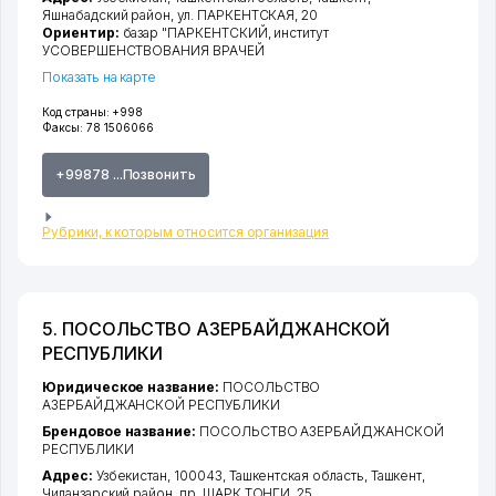
Яшнабадский район
,
ул. ПАРКЕНТСКАЯ
, 20
Ориентир:
базар "ПАРКЕНТСКИЙ, институт
УСОВЕРШЕНСТВОВАНИЯ ВРАЧЕЙ
Показать на карте
Код страны:
+998
Факсы:
78 1506066
+99878 ...Позвонить
Рубрики, к которым относится организация
5. ПОСОЛЬСТВО АЗЕРБАЙДЖАНСКОЙ
РЕСПУБЛИКИ
Юридическое название:
ПОСОЛЬСТВО
АЗЕРБАЙДЖАНСКОЙ РЕСПУБЛИКИ
Брендовое название:
ПОСОЛЬСТВО АЗЕРБАЙДЖАНСКОЙ
РЕСПУБЛИКИ
Адрес:
Узбекистан, 100043,
Ташкентская область
,
Ташкент
,
Чиланзарский район
,
пр. ШАРК ТОНГИ
, 25