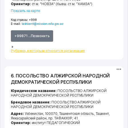
Ориентир:
ст.м. "НОВЗА" (бывш. ст.м. "ХАМЗА")
Показать на карте
Код страны:
+998
E-mail:
tashkent@mission.mfa.gov.az
+99871 ...Позвонить
Рубрики, к которым относится организация
6. ПОСОЛЬСТВО АЛЖИРСКОЙ НАРОДНОЙ
ДЕМОКРАТИЧЕСКОЙ РЕСПУБЛИКИ
Юридическое название:
ПОСОЛЬСТВО АЛЖИРСКОЙ
НАРОДНОЙ ДЕМОКРАТИЧЕСКОЙ РЕСПУБЛИКИ
Брендовое название:
ПОСОЛЬСТВО АЛЖИРСКОЙ
НАРОДНОЙ ДЕМОКРАТИЧЕСКОЙ РЕСПУБЛИКИ
Адрес:
Узбекистан, 100070,
Ташкентская область
,
Ташкент
,
Яккасарайский район
,
пр. ТАФАККУР
, 41
Ориентир:
институт ПЕДАГОГИЧЕСКИЙ