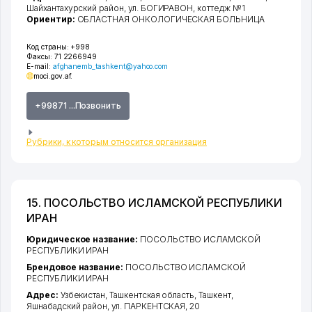
Шайхантахурский район
,
ул. БОГИРАВОН
, коттедж №1
Ориентир:
ОБЛАСТНАЯ ОНКОЛОГИЧЕСКАЯ БОЛЬНИЦА
Код страны:
+998
Факсы:
71 2266949
E-mail:
afghanemb_tashkent@yahoo.com
moci.gov.af.
+99871 ...Позвонить
Рубрики, к которым относится организация
15. ПОСОЛЬСТВО ИСЛАМСКОЙ РЕСПУБЛИКИ
ИРАН
Юридическое название:
ПОСОЛЬСТВО ИСЛАМСКОЙ
РЕСПУБЛИКИ ИРАН
Брендовое название:
ПОСОЛЬСТВО ИСЛАМСКОЙ
РЕСПУБЛИКИ ИРАН
Адрес:
Узбекистан,
Ташкентская область
,
Ташкент
,
Яшнабадский район
,
ул. ПАРКЕНТСКАЯ
, 20