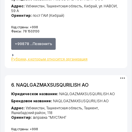
Адрес:
Узбекистан,
Ташкентская область
,
Кибрай
,
ул. НАВОИ
,
59 А
Ориентир:
пост ГАИ (Кибрай)
Код страны:
+998
Факсы:
78 1503130
+99878 ...Позвонить
Рубрики, к которым относится организация
6. NAQLGAZMAXSUSQURILISH АО
Юридическое название:
NAQLGAZMAXSUSQURILISH АО
Брендовое название:
NAQLGAZMAXSUSQURILISH АО
Адрес:
Узбекистан,
Ташкентская область
,
Ташкент
,
Яшнабадский район
, 118
Ориентир:
заправка "МУСТАНГ
Код страны:
+998