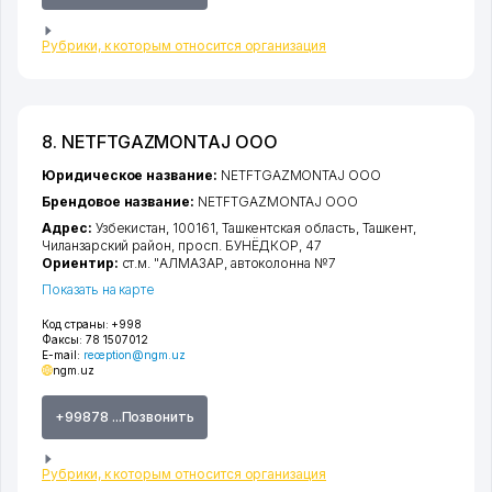
Рубрики, к которым относится организация
8. NETFTGAZMONTAJ ООО
Юридическое название:
NETFTGAZMONTAJ ООО
Брендовое название:
NETFTGAZMONTAJ ООО
Адрес:
Узбекистан, 100161,
Ташкентская область
,
Ташкент
,
Чиланзарский район
,
просп. БУНЁДКОР
, 47
Ориентир:
ст.м. "АЛМАЗАР, автоколонна №7
Показать на карте
Код страны:
+998
Факсы:
78 1507012
E-mail:
reception@ngm.uz
ngm.uz
+99878 ...Позвонить
Рубрики, к которым относится организация