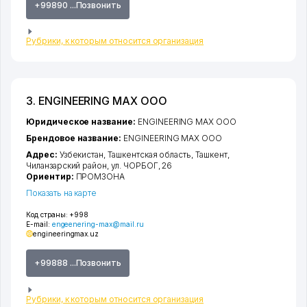
+99890 ...Позвонить
Рубрики, к которым относится организация
3. ENGINEERING MAX ООО
Юридическое название:
ENGINEERING MAX ООО
Брендовое название:
ENGINEERING MAX ООО
Адрес:
Узбекистан,
Ташкентская область
,
Ташкент
,
Чиланзарский район
,
ул. ЧОРБОГ
, 26
Ориентир:
ПРОМЗОНА
Показать на карте
Код страны:
+998
E-mail:
engeenering-max@mail.ru
engineeringmax.uz
+99888 ...Позвонить
Рубрики, к которым относится организация