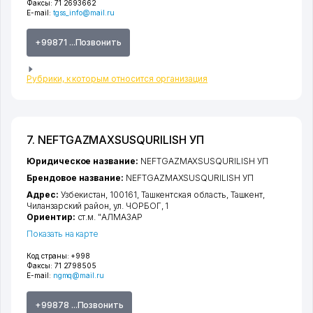
Факсы:
71 2693662
E-mail:
tgss_info@mail.ru
+99871 ...Позвонить
Рубрики, к которым относится организация
7. NEFTGAZMAXSUSQURILISH УП
Юридическое название:
NEFTGAZMAXSUSQURILISH УП
Брендовое название:
NEFTGAZMAXSUSQURILISH УП
Адрес:
Узбекистан, 100161,
Ташкентская область
,
Ташкент
,
Чиланзарский район
,
ул. ЧОРБОГ
, 1
Ориентир:
ст.м. "АЛМАЗАР
Показать на карте
Код страны:
+998
Факсы:
71 2798505
E-mail:
ngmq@mail.ru
+99878 ...Позвонить