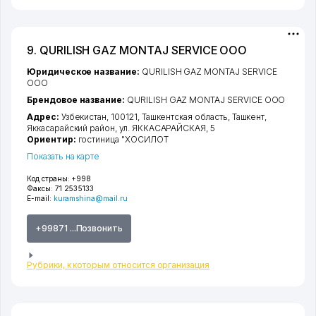
9. QURILISH GAZ MONTAJ SERVICE ООО
Юридическое название:
QURILISH GAZ MONTAJ SERVICE
ООО
Брендовое название:
QURILISH GAZ MONTAJ SERVICE ООО
Адрес:
Узбекистан, 100121,
Ташкентская область
,
Ташкент
,
Яккасарайский район
,
ул. ЯККАСАРАЙСКАЯ
, 5
Ориентир:
гостиница "ХОСИЛОТ
Показать на карте
Код страны:
+998
Факсы:
71 2535133
E-mail:
kuramshina@mail.ru
+99871 ...Позвонить
Рубрики, к которым относится организация