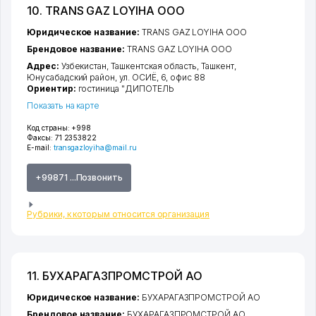
10. TRANS GAZ LOYIHA ООО
Юридическое название:
TRANS GAZ LOYIHA ООО
Брендовое название:
TRANS GAZ LOYIHA ООО
Адрес:
Узбекистан,
Ташкентская область
,
Ташкент
,
Юнусабадский район
,
ул. ОСИЁ
, 6, офис 88
Ориентир:
гостиница "ДИПОТЕЛЬ
Показать на карте
Код страны:
+998
Факсы:
71 2353822
E-mail:
transgazloyiha@mail.ru
+99871 ...Позвонить
Рубрики, к которым относится организация
11. БУХАРАГАЗПРОМСТРОЙ АО
Юридическое название:
БУХАРАГАЗПРОМСТРОЙ АО
Брендовое название:
БУХАРАГАЗПРОМСТРОЙ АО