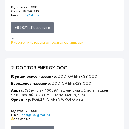
Код страны:
+998
Факсы:
78 1507610
E-mail:
info@atg.uz
+99871 ...Позвонить
Рубрики, к которым относится организация
2. DOCTOR ENERGY ООО
Юридическое название:
DOCTOR ENERGY ООО
Брендовое название:
DOCTOR ENERGY ООО
Адрес:
Узбекистан, 100097,
Ташкентская область
,
Ташкент
,
Чиланзарский район
,
м-в ЧИЛАНЗАР-8
, 53/3
Ориентир:
РОВД ЧИЛАНЗАРСКОГО р-на
Код страны:
+998
E-mail:
energo-07@mail.ru
enercon.uz