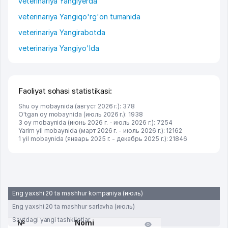
veterinariya Yangiyerda
veterinariya Yangiqo'rg'on tumanida
veterinariya Yangirabotda
veterinariya Yangiyo'lda
Faoliyat sohasi statistikasi:
Shu oy mobaynida (август 2026 г.): 378
O'tgan oy mobaynida (июль 2026 г.): 1938
3 oy mobaynida (июнь 2026 г. - июль 2026 г.): 7254
Yarim yil mobaynida (март 2026 г. - июль 2026 г.): 12162
1 yil mobaynida (январь 2025 г. - декабрь 2025 г.): 21846
Eng yaxshi 20 ta mashhur kompaniya (июль)
Eng yaxshi 20 ta mashhur sarlavha (июль)
Saytdagi yangi tashkilotlar
№
Nomi