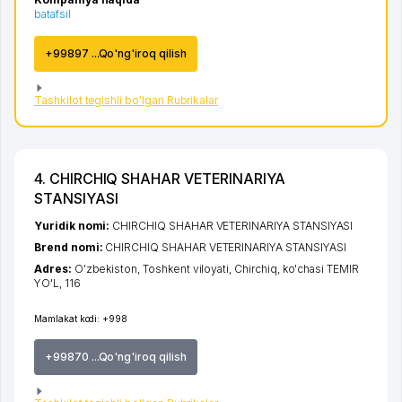
batafsil
+99897 ...Qo'ng'iroq qilish
Tashkilot tegishli bo'lgan Rubrikalar
4. CHIRCHIQ SHAHAR VETERINARIYA
STANSIYASI
Yuridik nomi:
CHIRCHIQ SHAHAR VETERINARIYA STANSIYASI
Brend nomi:
CHIRCHIQ SHAHAR VETERINARIYA STANSIYASI
Adres:
O'zbekiston,
Toshkent viloyati
,
Chirchiq
,
ko'chasi TEMIR
YO'L
, 116
Mamlakat kodi:
+998
+99870 ...Qo'ng'iroq qilish