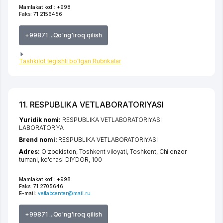
Mamlakat kodi:
+998
Faks:
71 2156456
+99871 ...Qo'ng'iroq qilish
Tashkilot tegishli bo'lgan Rubrikalar
11. RESPUBLIKA VETLABORATORIYASI
Yuridik nomi:
RESPUBLIKA VETLABORATORIYASI
LABORATORIYA
Brend nomi:
RESPUBLIKA VETLABORATORIYASI
Adres:
O'zbekiston,
Toshkent viloyati
,
Toshkent
,
Chilonzor
tumani
,
ko'chasi DIYDOR
, 100
Mamlakat kodi:
+998
Faks:
71 2705646
E-mail:
vetlabcenter@mail.ru
+99871 ...Qo'ng'iroq qilish