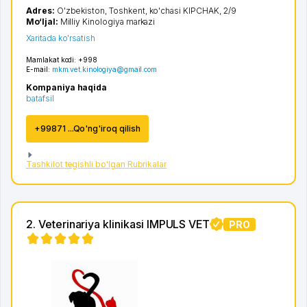
Adres:
O'zbekiston,
Toshkent
,
ko'chasi KIPCHAK
, 2/9
Mo‘ljal:
Milliy Kinologiya markazi
Xaritada ko'rsatish
Mamlakat kodi:
+998
E-mail:
mkm.vet.kinologiya@gmail.com
Kompaniya haqida
batafsil
+99871 ...Qo'ng'iroq qilish
Tashkilot tegishli bo'lgan Rubrikalar
2. Veterinariya klinikasi IMPULS VET
PRO