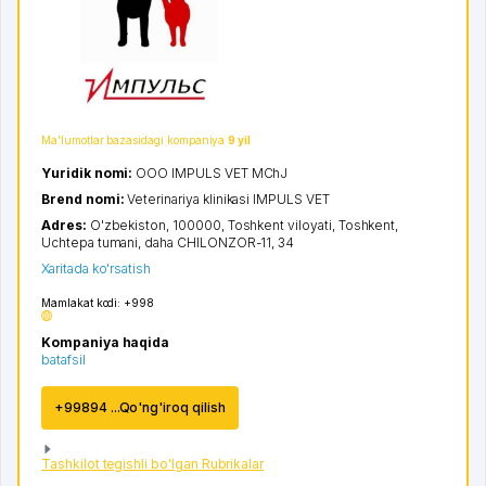
Ma'lumotlar bazasidagi kompaniya
9 yil
Yuridik nomi:
ООО IMPULS VET MChJ
Brend nomi:
Veterinariya klinikasi IMPULS VET
Adres:
O'zbekiston, 100000,
Toshkent viloyati
,
Toshkent
,
Uchtepa tumani
,
daha CHILONZOR-11
, 34
Xaritada ko'rsatish
Mamlakat kodi:
+998
Kompaniya haqida
batafsil
+99894 ...Qo'ng'iroq qilish
Tashkilot tegishli bo'lgan Rubrikalar