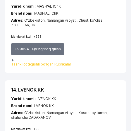
Yuridik nomi:
MASH'AL IChK
Brend nomi:
MASH'AL IChK
Adres:
O'zbekiston,
Namangan viloyati
,
Chust
,
ko'chasi
ZIYOLILAR
, 36
Mamlakat kodi:
+998
+99894 ...Qo'ng'iroq qilish
Tashkilot tegishli bo'lgan Rubrikalar
14. LVENOK KK
Yuridik nomi:
LVENOK KK
Brend nomi:
LVENOK KK
Adres:
O'zbekiston,
Namangan viloyati
,
Kosonsoy tumani
,
shaharcha DADAXANOV
Mamlakat kodi:
+998