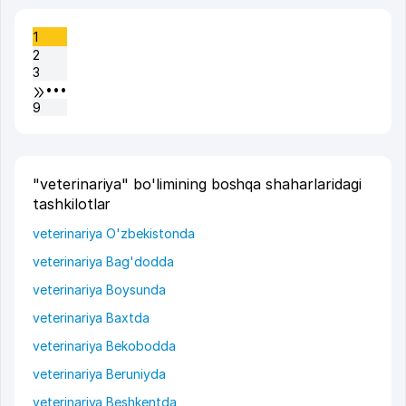
1
2
3
•••
9
"veterinariya" bo'limining boshqa shaharlaridagi
tashkilotlar
veterinariya O'zbekistonda
veterinariya Bag'dodda
veterinariya Boysunda
veterinariya Baxtda
veterinariya Bekobodda
veterinariya Beruniyda
veterinariya Beshkentda