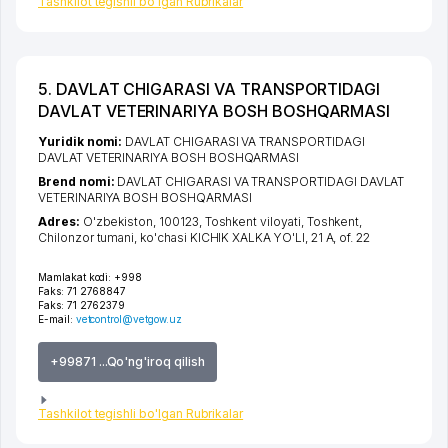
Tashkilot tegishli bo'lgan Rubrikalar
5. DAVLAT CHIGARASI VA TRANSPORTIDAGI
DAVLAT VETERINARIYA BOSH BOSHQARMASI
Yuridik nomi:
DAVLAT CHIGARASI VA TRANSPORTIDAGI
DAVLAT VETERINARIYA BOSH BOSHQARMASI
Brend nomi:
DAVLAT CHIGARASI VA TRANSPORTIDAGI DAVLAT
VETERINARIYA BOSH BOSHQARMASI
Adres:
O'zbekiston, 100123,
Toshkent viloyati
,
Toshkent
,
Chilonzor tumani
,
ko'chasi KICHIK XALKA YO'LI
, 21 A, of. 22
Mamlakat kodi:
+998
Faks:
71 2768847
Faks:
71 2762379
E-mail:
vetcontrol@vetgow.uz
+99871 ...Qo'ng'iroq qilish
Tashkilot tegishli bo'lgan Rubrikalar