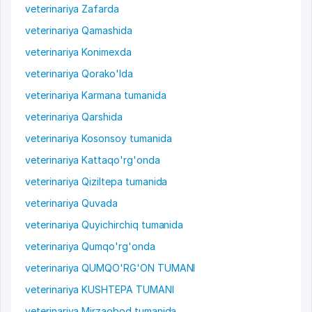
veterinariya Zafarda
veterinariya Qamashida
veterinariya Konimexda
veterinariya Qorako'lda
veterinariya Karmana tumanida
veterinariya Qarshida
veterinariya Kosonsoy tumanida
veterinariya Kattaqo'rg'onda
veterinariya Qiziltepa tumanida
veterinariya Quvada
veterinariya Quyichirchiq tumanida
veterinariya Qumqo'rg'onda
veterinariya QUMQO'RG'ON TUMANI
veterinariya KUSHTEPA TUMANI
veterinariya Mirzaobod tumanida