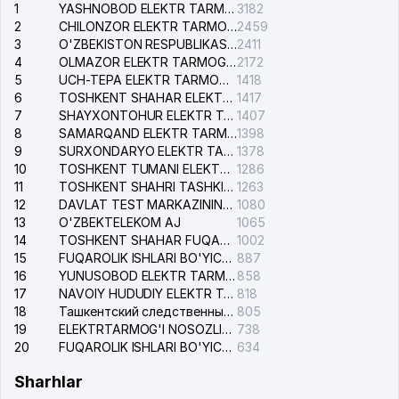
1
YASHNOBOD ELEKTR TARMOG'I NOSOZLIKLARI XIZMATI
3182
2
CHILONZOR ELEKTR TARMOG'I NOSOZLIK XIZMATI
2459
3
O'ZBEKISTON RESPUBLIKASI BOSH PROKURATURASI ISHONCH TELEFONI
2411
4
OLMAZOR ELEKTR TARMOG'I NOSOZLIKLARI XIZMATI
2172
5
UCH-TEPA ELEKTR TARMOG'I NOSOZLIKLARI XIZMATI
1418
6
TOSHKENT SHAHAR ELEKTR TARMOQLARI KORXONASI AJ
1417
7
SHAYXONTOHUR ELEKTR TARMOG'I NOSOZLIKLARINI TUZATISH XIZMATI
1407
8
SAMARQAND ELEKTR TARMOQLARI AJ
1398
9
SURXONDARYO ELEKTR TARMOQLARI AJ
1378
10
TOSHKENT TUMANI ELEKTR TARMOG'I AVARIYA XIZMATI
1286
11
TOSHKENT SHAHRI TASHKILOT TELEFONLARI HAQIDA MA'LUMOT BYUROSI
1263
12
DAVLAT TEST MARKAZINING ISHONCH TELEFONLARI
1080
13
O'ZBEKTELEKOM AJ
1065
14
TOSHKENT SHAHAR FUQAROLIK ISHLARI BO'YICHA SUDI
1002
15
FUQAROLIK ISHLARI BO'YICHA YAKKASAROY TUMANLARARO SUDI
887
16
YUNUSOBOD ELEKTR TARMOG'I NOSOZLIKLARI XIZMATI
858
17
NAVOIY HUDUDIY ELEKTR TARMOQLARI KORXONASI AJ
818
18
Ташкентский следственный изолятор
805
19
ELEKTRTARMOG'I NOSOZLIKLARINI TO'ZATISH SERGELI XIZMATI
738
20
FUQAROLIK ISHLARI BO'YICHA UCH-TEPA TUMANI SUDI
634
Sharhlar