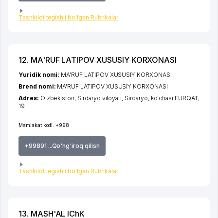
Tashkilot tegishli bo'lgan Rubrikalar
12. MA'RUF LATIPOV XUSUSIY KORXONASI
Yuridik nomi:
MA'RUF LATIPOV XUSUSIY KORXONASI
Brend nomi:
MA'RUF LATIPOV XUSUSIY KORXONASI
Adres:
O'zbekiston,
Sirdaryo viloyati
,
Sirdaryo
,
ko'chasi FURQAT
,
19
Mamlakat kodi:
+998
+99891 ...Qo'ng'iroq qilish
Tashkilot tegishli bo'lgan Rubrikalar
13. MASH'AL IChK