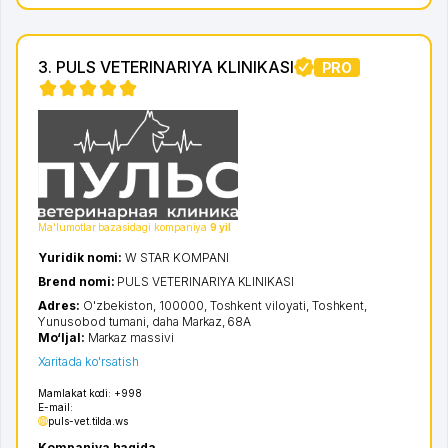
3. PULS VETERINARIYA KLINIKASI
PRO
Ma'lumotlar bazasidagi kompaniya
9 yil
Yuridik nomi:
W STAR KOMPANI
Brend nomi:
PULS VETERINARIYA KLINIKASI
Adres:
O'zbekiston, 100000,
Toshkent viloyati
,
Toshkent
,
Yunusobod tumani
,
daha Markaz
, 68А
Mo‘ljal:
Markaz massivi
Xaritada ko'rsatish
Mamlakat kodi:
+998
E-mail:
puls-vet.tilda.ws
Kompaniya haqida