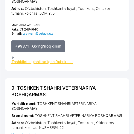
BOSHQARMASI
Adres:
O'zbekiston,
Toshkent viloyati
,
Toshkent
,
Olmazor
tumani
,
ko'chasi JOMIY
, 5
Mamlakat kodi:
+998
Faks:
71 2484640
E-mail:
tashkent@vetgov.uz
+99871 ...Qo'ng'iroq qilish
Tashkilot tegishli bo'lgan Rubrikalar
9. TOSHKENT SHAHRI VETERINARIYA
BOSHQARMASI
Yuridik nomi:
TOSHKENT SHAHRI VETERINARIYA
BOSHQARMASI
Brend nomi:
TOSHKENT SHAHRI VETERINARIYA BOSHQARMASI
Adres:
O'zbekiston,
Toshkent viloyati
,
Toshkent
,
Yakkasaroy
tumani
,
ko'chasi KUSHBEGI
, 22