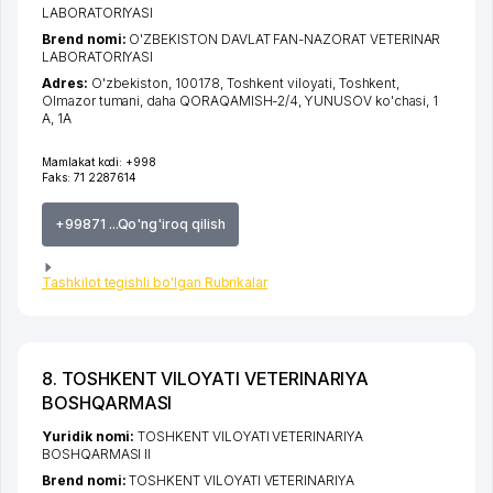
LABORATORIYASI
Brend nomi:
O'ZBEKISTON DAVLAT FAN-NAZORAT VETERINAR
LABORATORIYASI
Adres:
O'zbekiston, 100178,
Toshkent viloyati
,
Toshkent
,
Olmazor tumani
,
daha QORAQAMISH-2/4
, YUNUSOV ko'chasi, 1
A, 1А
Mamlakat kodi:
+998
Faks:
71 2287614
+99871 ...Qo'ng'iroq qilish
Tashkilot tegishli bo'lgan Rubrikalar
8. TOSHKENT VILOYATI VETERINARIYA
BOSHQARMASI
Yuridik nomi:
TOSHKENT VILOYATI VETERINARIYA
BOSHQARMASI II
Brend nomi:
TOSHKENT VILOYATI VETERINARIYA