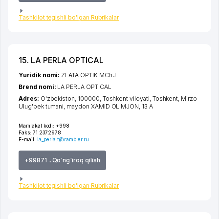
Tashkilot tegishli bo'lgan Rubrikalar
15. LA PERLA OPTICAL
Yuridik nomi:
ZLATA OPTIK MChJ
Brend nomi:
LA PERLA OPTICAL
Adres:
O'zbekiston, 100000,
Toshkent viloyati
,
Toshkent
,
Mirzo-
Ulug'bek tumani
,
maydon XAMID OLIMJON
, 13 А
Mamlakat kodi:
+998
Faks:
71 2372978
E-mail:
la_perla.t@rambler.ru
+99871 ...Qo'ng'iroq qilish
Tashkilot tegishli bo'lgan Rubrikalar