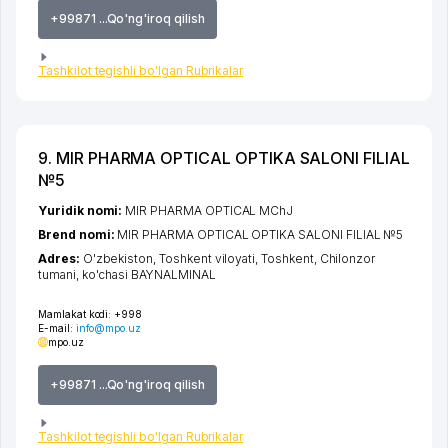
+99871 ...Qo'ng'iroq qilish
Tashkilot tegishli bo'lgan Rubrikalar
9. MIR PHARMA OPTICAL OPTIKA SALONI FILIAL
№5
Yuridik nomi:
MIR PHARMA OPTICAL MChJ
Brend nomi:
MIR PHARMA OPTICAL OPTIKA SALONI FILIAL №5
Adres:
O'zbekiston,
Toshkent viloyati
,
Toshkent
,
Chilonzor
tumani
,
ko'chasi BAYNALMINAL
Mamlakat kodi:
+998
E-mail:
info@mpo.uz
mpo.uz
+99871 ...Qo'ng'iroq qilish
Tashkilot tegishli bo'lgan Rubrikalar