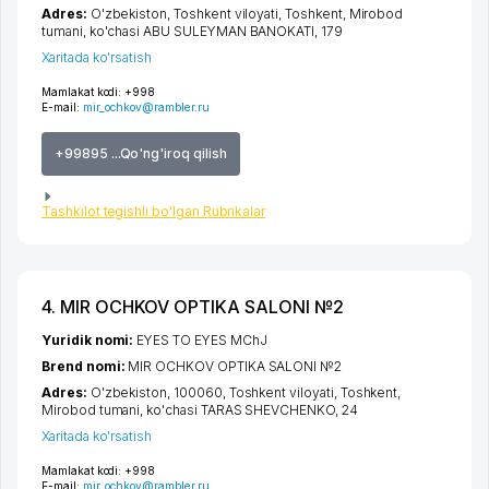
Adres:
O'zbekiston,
Toshkent viloyati
,
Toshkent
,
Mirobod
tumani
,
ko'chasi ABU SULEYMAN BANOKATI
, 179
Xaritada ko'rsatish
Mamlakat kodi:
+998
E-mail:
mir_ochkov@rambler.ru
+99895 ...Qo'ng'iroq qilish
Tashkilot tegishli bo'lgan Rubrikalar
4. MIR OCHKOV OPTIKA SALONI №2
Yuridik nomi:
EYES TO EYES MChJ
Brend nomi:
MIR OCHKOV OPTIKA SALONI №2
Adres:
O'zbekiston, 100060,
Toshkent viloyati
,
Toshkent
,
Mirobod tumani
,
ko'chasi TARAS SHEVCHENKO
, 24
Xaritada ko'rsatish
Mamlakat kodi:
+998
E-mail:
mir_ochkov@rambler.ru