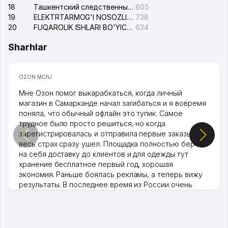
18
Ташкентский следственный изолятор
805
19
ELEKTRTARMOG'I NOSOZLIKLARINI TO'ZATISH SERGELI XIZMATI
738
20
FUQAROLIK ISHLARI BO'YICHA UCH-TEPA TUMANI SUDI
634
Sharhlar
OZON MChJ
Мне Озон помог выкарабкаться, когда личный
магазин в Самарканде начал загибаться и я вовремя
поняла, что обычный офлайн это тупик. Самое
трудное было просто решиться, но когда
зарегистрировалась и отправила первые заказы,
весь страх сразу ушел. Площадка полностью берет
на себя доставку до клиентов и для одежды тут
хранение бесплатное первый год, хорошая
экономия. Раньше боялась рекламы, а теперь вижу
результаты. В последнее время из России очень
много заказывают, а вначале только по Узбекистану
брали, но вяло. Удалось раскрутиться, дальше
развиваюсь потихоньку😊
Hamida 03.08.2026 12:45:39