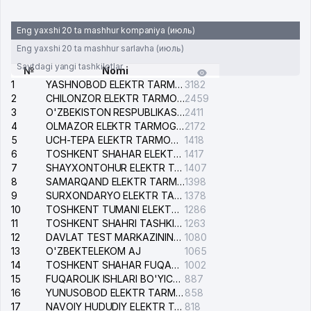
Eng yaxshi 20 ta mashhur kompaniya (июль)
Eng yaxshi 20 ta mashhur sarlavha (июль)
Saytdagi yangi tashkilotlar
№
Nomi
1
YASHNOBOD ELEKTR TARMOG'I NOSOZLIKLARI XIZMATI
3182
2
CHILONZOR ELEKTR TARMOG'I NOSOZLIK XIZMATI
2459
3
O'ZBEKISTON RESPUBLIKASI BOSH PROKURATURASI ISHONCH TELEFONI
2411
4
OLMAZOR ELEKTR TARMOG'I NOSOZLIKLARI XIZMATI
2172
5
UCH-TEPA ELEKTR TARMOG'I NOSOZLIKLARI XIZMATI
1418
6
TOSHKENT SHAHAR ELEKTR TARMOQLARI KORXONASI AJ
1417
7
SHAYXONTOHUR ELEKTR TARMOG'I NOSOZLIKLARINI TUZATISH XIZMATI
1407
8
SAMARQAND ELEKTR TARMOQLARI AJ
1398
9
SURXONDARYO ELEKTR TARMOQLARI AJ
1378
10
TOSHKENT TUMANI ELEKTR TARMOG'I AVARIYA XIZMATI
1286
11
TOSHKENT SHAHRI TASHKILOT TELEFONLARI HAQIDA MA'LUMOT BYUROSI
1263
12
DAVLAT TEST MARKAZINING ISHONCH TELEFONLARI
1080
13
O'ZBEKTELEKOM AJ
1065
14
TOSHKENT SHAHAR FUQAROLIK ISHLARI BO'YICHA SUDI
1002
15
FUQAROLIK ISHLARI BO'YICHA YAKKASAROY TUMANLARARO SUDI
887
16
YUNUSOBOD ELEKTR TARMOG'I NOSOZLIKLARI XIZMATI
858
17
NAVOIY HUDUDIY ELEKTR TARMOQLARI KORXONASI AJ
818