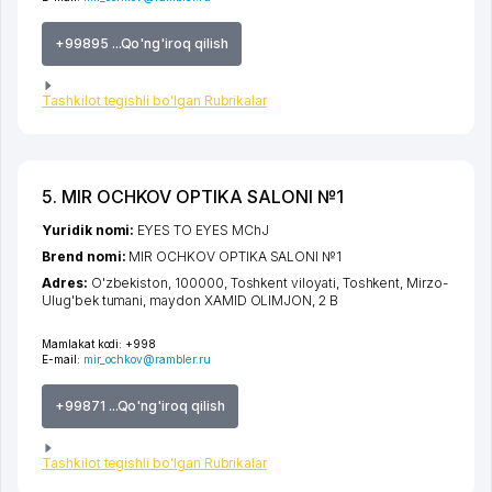
+99895 ...Qo'ng'iroq qilish
Tashkilot tegishli bo'lgan Rubrikalar
5. MIR OCHKOV OPTIKA SALONI №1
Yuridik nomi:
EYES TO EYES MChJ
Brend nomi:
MIR OCHKOV OPTIKA SALONI №1
Adres:
O'zbekiston, 100000,
Toshkent viloyati
,
Toshkent
,
Mirzo-
Ulug'bek tumani
,
maydon XAMID OLIMJON
, 2 B
Mamlakat kodi:
+998
E-mail:
mir_ochkov@rambler.ru
+99871 ...Qo'ng'iroq qilish
Tashkilot tegishli bo'lgan Rubrikalar