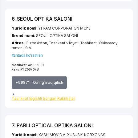
6. SEOUL OPTIKA SALONI
Yuridik nomi:
YI RAM CORPORATION MChJ
Brend nomi:
SEOUL OPTIKA SALONI
Adres:
O'zbekiston,
Toshkent viloyati
,
Toshkent
,
Yakkasaroy
tumani
, 9 А
Xaritada ko'rsatish
Mamlakat kodi:
+998
Faks:
71 2567078
+99871 ...Qo'ng'iroq qilish
Tashkilot tegishli bo'lgan Rubrikalar
7. PARIJ OPTICAL OPTIKA SALONI
Yuridik nomi:
XASHIMOV D.A. XUSUSIY KORXONASI