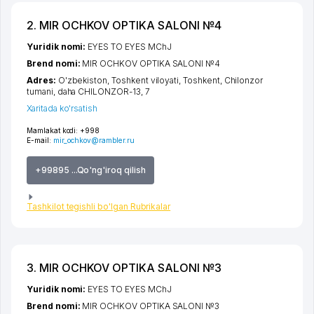
2. MIR OCHKOV OPTIKA SALONI №4
Yuridik nomi:
EYES TO EYES MChJ
Brend nomi:
MIR OCHKOV OPTIKA SALONI №4
Adres:
O'zbekiston,
Toshkent viloyati
,
Toshkent
,
Chilonzor
tumani
,
daha CHILONZOR-13
, 7
Xaritada ko'rsatish
Mamlakat kodi:
+998
E-mail:
mir_ochkov@rambler.ru
+99895 ...Qo'ng'iroq qilish
Tashkilot tegishli bo'lgan Rubrikalar
3. MIR OCHKOV OPTIKA SALONI №3
Yuridik nomi:
EYES TO EYES MChJ
Brend nomi:
MIR OCHKOV OPTIKA SALONI №3