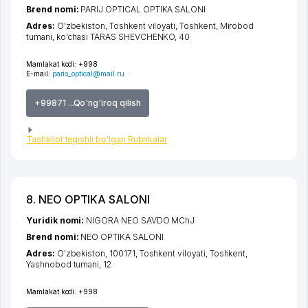
Brend nomi:
PARIJ OPTICAL OPTIKA SALONI
Adres:
O'zbekiston,
Toshkent viloyati
,
Toshkent
,
Mirobod
tumani
,
ko'chasi TARAS SHEVCHENKO
, 40
Mamlakat kodi:
+998
E-mail:
paris_optical@mail.ru
+99871 ...Qo'ng'iroq qilish
Tashkilot tegishli bo'lgan Rubrikalar
8. NEO OPTIKA SALONI
Yuridik nomi:
NIGORA NEO SAVDO MChJ
Brend nomi:
NEO OPTIKA SALONI
Adres:
O'zbekiston, 100171,
Toshkent viloyati
,
Toshkent
,
Yashnobod tumani
, 12
Mamlakat kodi:
+998