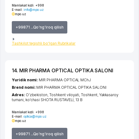
Mamlakat kodi:
+998
E-mail:
info@mpo.uz
mpo.uz
+99871 ...Qo'ng'iroq qilish
Tashkilot tegishli bo'lgan Rubrikalar
14. MIR PHARMA OPTICAL OPTIKA SALONI
Yuridik nomi:
MIR PHARMA OPTICAL MChJ
Brend nomi:
MIR PHARMA OPTICAL OPTIKA SALONI
Adres:
O'zbekiston,
Toshkent viloyati
,
Toshkent
,
Yakkasaroy
tumani
,
ko'chasi SHOTA RUSTAVELI
, 13 B
Mamlakat kodi:
+998
E-mail:
optica@mpo.uz
mpo.uz
+99871 ...Qo'ng'iroq qilish