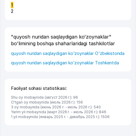
1
2
"quyosh nuridan saqlaydigan ko'zoynaklar"
bo'limining boshqa shaharlaridagi tashkilotlar
quyosh nuridan saqlaydigan ko'zoynaklar O'zbekistonda
quyosh nuridan saqlaydigan ko'zoynaklar Toshkentda
Faoliyat sohasi statistikasi:
Shu oy mobaynida (август 2026 г.): 96
O'tgan oy mobaynida (июль 2026 г.): 156
3 oy mobaynida (июнь 2026 г. - июль 2026 г.): 540
Yarim yil mobaynida (март 2026 г. - июль 2026 г.): 846
1 yil mobaynida (январь 2025 г. - декабрь 2025 г.): 1506