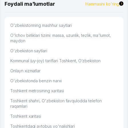
Foydali ma'lumotlar
Hammasini ko'ring
O'zbekistonning mashhur saytlari
O'lchov birliklari tizimi: massa, uzunlik, tezlik, ma'lumot,
maydon
O'zbekiston saytlari
Kommunal (uy-joy) tariflari Toshkent, O‘zbekiston
Onlayn xizmatlar
O'zbekistonda benzin narxi
Toshkent metrosining xaritasi
Toshkent shahri, O'zbekiston favqulodda telefon
raqamlari
Toshkent xaritasi
Toshkentdagi avtobus yo'nalishlari