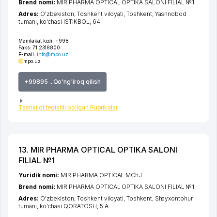
Brend nomi:
MIR PHARMA OPTICAL OPTIKA SALONI FILIAL №1
Adres:
O'zbekiston,
Toshkent viloyati
,
Toshkent
,
Yashnobod
tumani
,
ko'chasi ISTIKBOL
, 64
Mamlakat kodi:
+998
Faks:
71 2318800
E-mail:
info@mpo.uz
mpo.uz
+99895 ...Qo'ng'iroq qilish
Tashkilot tegishli bo'lgan Rubrikalar
13. MIR PHARMA OPTICAL OPTIKA SALONI
FILIAL №1
Yuridik nomi:
MIR PHARMA OPTICAL MChJ
Brend nomi:
MIR PHARMA OPTICAL OPTIKA SALONI FILIAL №1
Adres:
O'zbekiston,
Toshkent viloyati
,
Toshkent
,
Shayxontohur
tumani
,
ko'chasi QORATOSH
, 5 А