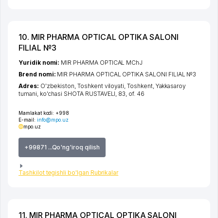
10. MIR PHARMA OPTICAL OPTIKA SALONI
FILIAL №3
Yuridik nomi:
MIR PHARMA OPTICAL MChJ
Brend nomi:
MIR PHARMA OPTICAL OPTIKA SALONI FILIAL №3
Adres:
O'zbekiston,
Toshkent viloyati
,
Toshkent
,
Yakkasaroy
tumani
,
ko'chasi SHOTA RUSTAVELI
, 83, of. 46
Mamlakat kodi:
+998
E-mail:
info@mpo.uz
mpo.uz
+99871 ...Qo'ng'iroq qilish
Tashkilot tegishli bo'lgan Rubrikalar
11. MIR PHARMA OPTICAL OPTIKA SALONI