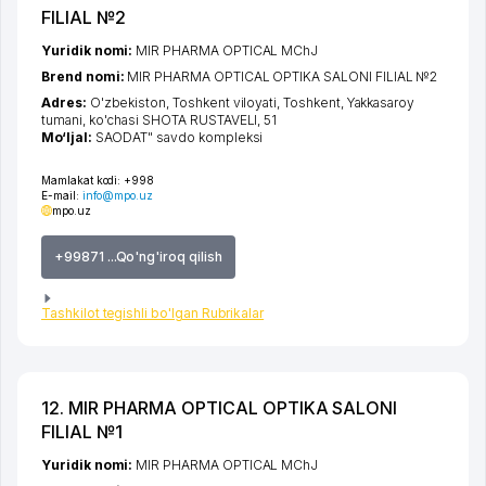
FILIAL №2
Yuridik nomi:
MIR PHARMA OPTICAL MChJ
Brend nomi:
MIR PHARMA OPTICAL OPTIKA SALONI FILIAL №2
Adres:
O'zbekiston,
Toshkent viloyati
,
Toshkent
,
Yakkasaroy
tumani
,
ko'chasi SHOTA RUSTAVELI
, 51
Mo‘ljal:
SAODAT" savdo kompleksi
Mamlakat kodi:
+998
E-mail:
info@mpo.uz
mpo.uz
+99871 ...Qo'ng'iroq qilish
Tashkilot tegishli bo'lgan Rubrikalar
12. MIR PHARMA OPTICAL OPTIKA SALONI
FILIAL №1
Yuridik nomi:
MIR PHARMA OPTICAL MChJ