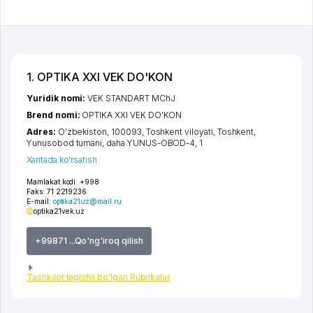
1. OPTIKA XXI VEK DO'KON
Yuridik nomi:
VEK STANDART MChJ
Brend nomi:
OPTIKA XXI VEK DO'KON
Adres:
O'zbekiston, 100093,
Toshkent viloyati
,
Toshkent
,
Yunusobod tumani
,
daha YUNUS-OBOD-4
, 1
Xaritada ko'rsatish
Mamlakat kodi:
+998
Faks:
71 2219236
E-mail:
optika21uz@mail.ru
optika21vek.uz
+99871 ...Qo'ng'iroq qilish
Tashkilot tegishli bo'lgan Rubrikalar