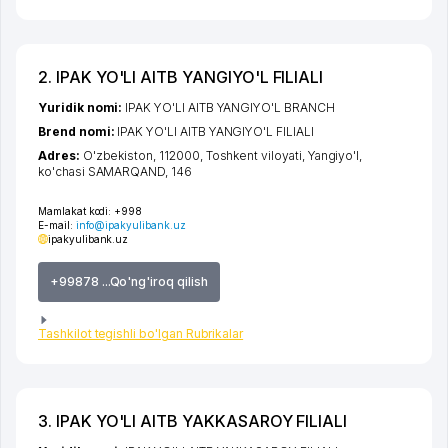
2. IPAK YO'LI AITB YANGIYO'L FILIALI
Yuridik nomi:
IPAK YO'LI AITB YANGIYO'L BRANCH
Brend nomi:
IPAK YO'LI AITB YANGIYO'L FILIALI
Adres:
O'zbekiston, 112000,
Toshkent viloyati
,
Yangiyo'l
,
ko'chasi SAMARQAND
, 146
Mamlakat kodi:
+998
E-mail:
info@ipakyulibank.uz
ipakyulibank.uz
+99878 ...Qo'ng'iroq qilish
Tashkilot tegishli bo'lgan Rubrikalar
3. IPAK YO'LI AITB YAKKASAROY FILIALI