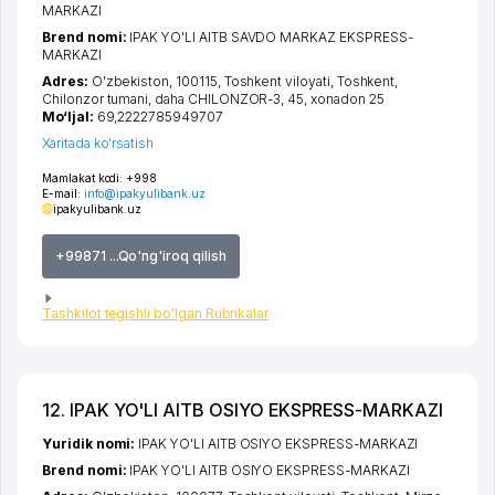
MARKAZI
Brend nomi:
IPAK YO'LI AITB SAVDO MARKAZ EKSPRESS-
MARKAZI
Adres:
O'zbekiston, 100115,
Toshkent viloyati
,
Toshkent
,
Chilonzor tumani
,
daha CHILONZOR-3
, 45, xonadon 25
Mo‘ljal:
69,2222785949707
Xaritada ko'rsatish
Mamlakat kodi:
+998
E-mail:
info@ipakyulibank.uz
ipakyulibank.uz
+99871 ...Qo'ng'iroq qilish
Tashkilot tegishli bo'lgan Rubrikalar
12. IPAK YO'LI AITB OSIYO EKSPRESS-MARKAZI
Yuridik nomi:
IPAK YO'LI AITB OSIYO EKSPRESS-MARKAZI
Brend nomi:
IPAK YO'LI AITB OSIYO EKSPRESS-MARKAZI