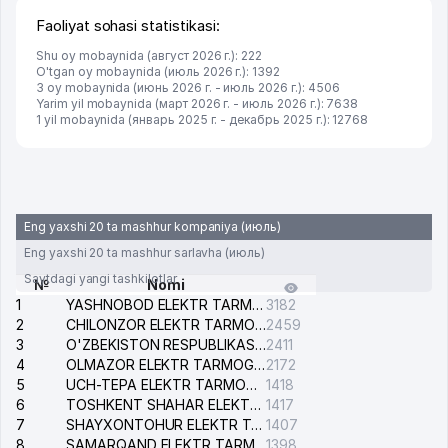
Faoliyat sohasi statistikasi:
Shu oy mobaynida (август 2026 г.): 222
O'tgan oy mobaynida (июль 2026 г.): 1392
3 oy mobaynida (июнь 2026 г. - июль 2026 г.): 4506
Yarim yil mobaynida (март 2026 г. - июль 2026 г.): 7638
1 yil mobaynida (январь 2025 г. - декабрь 2025 г.): 12768
Eng yaxshi 20 ta mashhur kompaniya (июль)
Eng yaxshi 20 ta mashhur sarlavha (июль)
Saytdagi yangi tashkilotlar
№
Nomi
1
YASHNOBOD ELEKTR TARMOG'I NOSOZLIKLARI XIZMATI
3182
2
CHILONZOR ELEKTR TARMOG'I NOSOZLIK XIZMATI
2459
3
O'ZBEKISTON RESPUBLIKASI BOSH PROKURATURASI ISHONCH TELEFONI
2411
4
OLMAZOR ELEKTR TARMOG'I NOSOZLIKLARI XIZMATI
2172
5
UCH-TEPA ELEKTR TARMOG'I NOSOZLIKLARI XIZMATI
1418
6
TOSHKENT SHAHAR ELEKTR TARMOQLARI KORXONASI AJ
1417
7
SHAYXONTOHUR ELEKTR TARMOG'I NOSOZLIKLARINI TUZATISH XIZMATI
1407
8
SAMARQAND ELEKTR TARMOQLARI AJ
1398