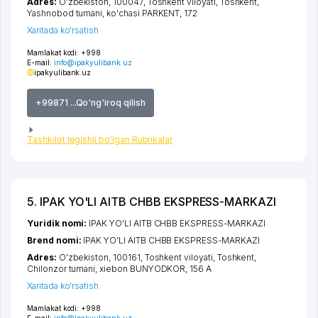
Adres:
O'zbekiston, 100047,
Toshkent viloyati
,
Toshkent
,
Yashnobod tumani
,
ko'chasi PARKENT
, 172
Xaritada ko'rsatish
Mamlakat kodi:
+998
E-mail:
info@ipakyulibank.uz
ipakyulibank.uz
+99871 ...Qo'ng'iroq qilish
Tashkilot tegishli bo'lgan Rubrikalar
5. IPAK YO'LI AITB CHBB EKSPRESS-MARKAZI
Yuridik nomi:
IPAK YO'LI AITB CHBB EKSPRESS-MARKAZI
Brend nomi:
IPAK YO'LI AITB CHBB EKSPRESS-MARKAZI
Adres:
O'zbekiston, 100161,
Toshkent viloyati
,
Toshkent
,
Chilonzor tumani
,
xiеbon BUNYODKOR
, 156 A
Xaritada ko'rsatish
Mamlakat kodi:
+998
E-mail:
info@ipakyulibank.uz