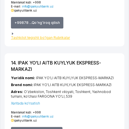
Mamlakat kodi:
+998
E-mail:
info@ipakyulibank.uz
ipakyulibank.uz
+99878 ...Qo'ng'iroq qilish
Tashkilot tegishli bo'lgan Rubrikalar
14. IPAK YO'LI AITB KUYLYUK EKSPRESS-
MARKAZI
Yuridik nomi:
IPAK YO'LI AITB KUYLYUK EKSPRESS-MARKAZI
Brend nomi:
IPAK YO'LI AITB KUYLYUK EKSPRESS-MARKAZI
Adres:
O'zbekiston,
Toshkent viloyati
,
Toshkent
,
Yashnobod
tumani
,
ko'chasi FARGONA YO'LI
, 539
Xaritada ko'rsatish
Mamlakat kodi:
+998
E-mail:
info@ipakyulibank.uz
ipakyulibank.uz