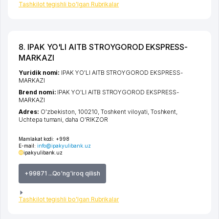
Tashkilot tegishli bo'lgan Rubrikalar
8. IPAK YO'LI AITB STROYGOROD EKSPRESS-
MARKAZI
Yuridik nomi:
IPAK YO'LI AITB STROYGOROD EKSPRESS-
MARKAZI
Brend nomi:
IPAK YO'LI AITB STROYGOROD EKSPRESS-
MARKAZI
Adres:
O'zbekiston, 100210,
Toshkent viloyati
,
Toshkent
,
Uchtepa tumani
,
daha O'RIKZOR
Mamlakat kodi:
+998
E-mail:
info@ipakyulibank.uz
ipakyulibank.uz
+99871 ...Qo'ng'iroq qilish
Tashkilot tegishli bo'lgan Rubrikalar