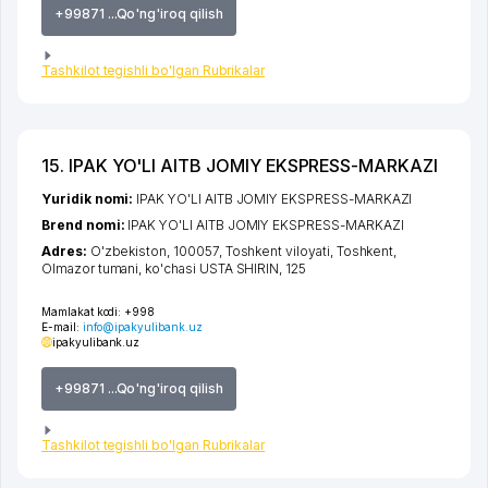
+99871 ...Qo'ng'iroq qilish
Tashkilot tegishli bo'lgan Rubrikalar
15. IPAK YO'LI AITB JOMIY EKSPRESS-MARKAZI
Yuridik nomi:
IPAK YO'LI AITB JOMIY EKSPRESS-MARKAZI
Brend nomi:
IPAK YO'LI AITB JOMIY EKSPRESS-MARKAZI
Adres:
O'zbekiston, 100057,
Toshkent viloyati
,
Toshkent
,
Olmazor tumani
,
ko'chasi USTA SHIRIN
, 125
Mamlakat kodi:
+998
E-mail:
info@ipakyulibank.uz
ipakyulibank.uz
+99871 ...Qo'ng'iroq qilish
Tashkilot tegishli bo'lgan Rubrikalar