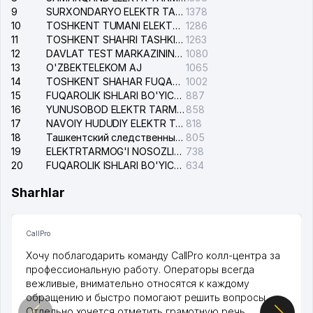
9
SURXONDARYO ELEKTR TARMOQLARI AJ
1378
10
TOSHKENT TUMANI ELEKTR TARMOG'I AVARIYA XIZMATI
1286
11
TOSHKENT SHAHRI TASHKILOT TELEFONLARI HAQIDA MA'LUMOT BYUROSI
1263
12
DAVLAT TEST MARKAZINING ISHONCH TELEFONLARI
1080
13
O'ZBEKTELEKOM AJ
1065
14
TOSHKENT SHAHAR FUQAROLIK ISHLARI BO'YICHA SUDI
1002
15
FUQAROLIK ISHLARI BO'YICHA YAKKASAROY TUMANLARARO SUDI
887
16
YUNUSOBOD ELEKTR TARMOG'I NOSOZLIKLARI XIZMATI
858
17
NAVOIY HUDUDIY ELEKTR TARMOQLARI KORXONASI AJ
818
18
Ташкентский следственный изолятор
805
19
ELEKTRTARMOG'I NOSOZLIKLARINI TO'ZATISH SERGELI XIZMATI
738
20
FUQAROLIK ISHLARI BO'YICHA UCH-TEPA TUMANI SUDI
634
Sharhlar
CallPro
Хочу поблагодарить команду CallPro колл-центра за
профессиональную работу. Операторы всегда
вежливые, внимательно относятся к каждому
обращению и быстро помогают решить вопросы.
Отдельно хочется отметить грамотную речь,