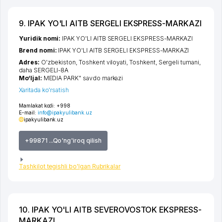
9. IPAK YO'LI AITB SERGELI EKSPRESS-MARKAZI
Yuridik nomi:
IPAK YO'LI AITB SERGELI EKSPRESS-MARKAZI
Brend nomi:
IPAK YO'LI AITB SERGELI EKSPRESS-MARKAZI
Adres:
O'zbekiston,
Toshkent viloyati
,
Toshkent
,
Sergeli tumani
,
daha SERGELI-8A
Mo‘ljal:
MEDIA PARK" savdo markazi
Xaritada ko'rsatish
Mamlakat kodi:
+998
E-mail:
info@ipakyulibank.uz
ipakyulibank.uz
+99871 ...Qo'ng'iroq qilish
Tashkilot tegishli bo'lgan Rubrikalar
10. IPAK YO'LI AITB SEVEROVOSTOK EKSPRESS-
MARKAZI