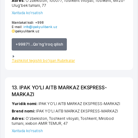
Adres:
O'zbekiston, 100077,
Toshkent viloyati
,
Toshkent
,
Mirzo-
Ulug'bek tumani
, 77
Xaritada ko'rsatish
Mamlakat kodi:
+998
E-mail:
info@ipakyulibank.uz
ipakyulibank.uz
+99871 ...Qo'ng'iroq qilish
Tashkilot tegishli bo'lgan Rubrikalar
13. IPAK YO'LI AITB MARKAZ EKSPRESS-
MARKAZI
Yuridik nomi:
IPAK YO'LI AITB MARKAZ EKSPRESS-MARKAZI
Brend nomi:
IPAK YO'LI AITB MARKAZ EKSPRESS-MARKAZI
Adres:
O'zbekiston,
Toshkent viloyati
,
Toshkent
,
Mirobod
tumani
,
xiеbon AMIR TEMUR
, 47
Xaritada ko'rsatish