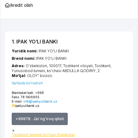
/
kredit olish
1. IPAK YO'LI BANKI
Yuridik nomi:
IPAK YO'LI BANKI
Brend nomi:
IPAK YO'LI BANKI
Adres:
O'zbekiston, 100017,
Toshkent viloyati
,
Toshkent
,
Yunusobod tumani
,
ko'chasi ABDULLA QODIRIY
, 2
Mo‘ljal:
OLOY" bozori,
Xaritada ko'rsatish
Mamlakat kodi:
+998
Faks:
78 1406905
E-mail:
info@ipakyulibank.uz
ipakyulibank.uz
+99878 ...Qo'ng'iroq qilish
Tashkilot tegishli bo'lgan Rubrikalar