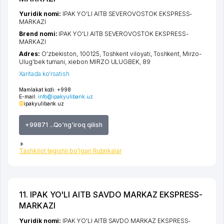
Yuridik nomi:
IPAK YO'LI AITB SEVEROVOSTOK EKSPRESS-
MARKAZI
Brend nomi:
IPAK YO'LI AITB SEVEROVOSTOK EKSPRESS-
MARKAZI
Adres:
O'zbekiston, 100125,
Toshkent viloyati
,
Toshkent
,
Mirzo-
Ulug'bek tumani
,
xiеbon MIRZO ULUGBEK
, 89
Xaritada ko'rsatish
Mamlakat kodi:
+998
E-mail:
info@ipakyulibank.uz
ipakyulibank.uz
+99871 ...Qo'ng'iroq qilish
Tashkilot tegishli bo'lgan Rubrikalar
11. IPAK YO'LI AITB SAVDO MARKAZ EKSPRESS-
MARKAZI
Yuridik nomi:
IPAK YO'LI AITB SAVDO MARKAZ EKSPRESS-