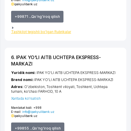
ipakyulibank.uz
+99871 ...Qo'ng'iroq qilish
Tashkilot tegishli bo'lgan Rubrikalar
6. IPAK YO'LI AITB UCHTEPA EKSPRESS-
MARKAZI
Yuridik nomi:
IPAK YO'LI AITB UCHTEPA EKSPRESS-MARKAZI
Brend nomi:
IPAK YO'LI AITB UCHTEPA EKSPRESS-MARKAZI
Adres:
O'zbekiston,
Toshkent viloyati
,
Toshkent
,
Uchtepa
tumani
,
ko'chasi FARHOD
, 10 A
Xaritada ko'rsatish
Mamlakat kodi:
+998
E-mail:
info@ipakyulibank.uz
ipakyulibank.uz
+99855 ...Qo'ng'iroq qilish