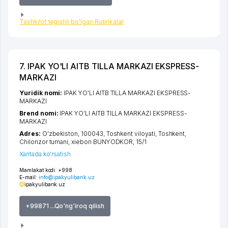
Tashkilot tegishli bo'lgan Rubrikalar
7. IPAK YO'LI AITB TILLA MARKAZI EKSPRESS-
MARKAZI
Yuridik nomi:
IPAK YO'LI AITB TILLA MARKAZI EKSPRESS-
MARKAZI
Brend nomi:
IPAK YO'LI AITB TILLA MARKAZI EKSPRESS-
MARKAZI
Adres:
O'zbekiston, 100043,
Toshkent viloyati
,
Toshkent
,
Chilonzor tumani
,
xiеbon BUNYODKOR
, 15/1
Xaritada ko'rsatish
Mamlakat kodi:
+998
E-mail:
info@ipakyulibank.uz
ipakyulibank.uz
+99871 ...Qo'ng'iroq qilish