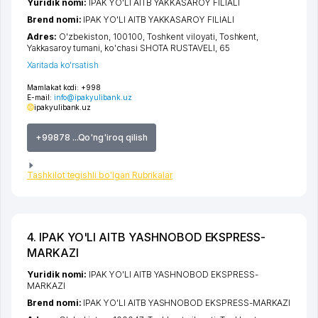
Yuridik nomi:
IPAK YO'LI AITB YAKKASAROY FILIALI
Brend nomi:
IPAK YO'LI AITB YAKKASAROY FILIALI
Adres:
O'zbekiston, 100100,
Toshkent viloyati
,
Toshkent
,
Yakkasaroy tumani
,
ko'chasi SHOTA RUSTAVELI
, 65
Xaritada ko'rsatish
Mamlakat kodi:
+998
E-mail:
info@ipakyulibank.uz
ipakyulibank.uz
+99878 ...Qo'ng'iroq qilish
Tashkilot tegishli bo'lgan Rubrikalar
4. IPAK YO'LI AITB YASHNOBOD EKSPRESS-
MARKAZI
Yuridik nomi:
IPAK YO'LI AITB YASHNOBOD EKSPRESS-
MARKAZI
Brend nomi:
IPAK YO'LI AITB YASHNOBOD EKSPRESS-MARKAZI