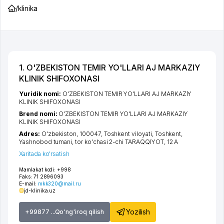
/
klinika
1. O'ZBEKISTON TEMIR YO'LLARI AJ MARKAZIY
KLINIK SHIFOXONASI
Yuridik nomi:
O'ZBEKISTON TEMIR YO'LLARI AJ MARKAZIY
KLINIK SHIFOXONASI
Brend nomi:
O'ZBEKISTON TEMIR YO'LLARI AJ MARKAZIY
KLINIK SHIFOXONASI
Adres:
O'zbekiston, 100047,
Toshkent viloyati
,
Toshkent
,
Yashnobod tumani
,
tor ko'chasi 2-chi TARAQQIYOT
, 12 А
Xaritada ko'rsatish
Mamlakat kodi:
+998
Faks:
71 2896093
E-mail:
mkk320@mail.ru
jd-klinika.uz
Yozilish
+99877 ...Qo'ng'iroq qilish