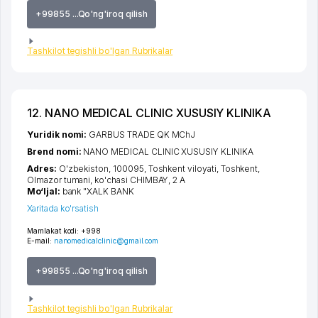
+99855 ...Qo'ng'iroq qilish
Tashkilot tegishli bo'lgan Rubrikalar
12. NANO MEDICAL CLINIC XUSUSIY KLINIKA
Yuridik nomi:
GARBUS TRADE QK MChJ
Brend nomi:
NANO MEDICAL CLINIC XUSUSIY KLINIKA
Adres:
O'zbekiston, 100095,
Toshkent viloyati
,
Toshkent
,
Olmazor tumani
,
ko'chasi CHIMBAY
, 2 А
Mo‘ljal:
bank "XALK BANK
Xaritada ko'rsatish
Mamlakat kodi:
+998
E-mail:
nanomedicalclinic@gmail.com
+99855 ...Qo'ng'iroq qilish
Tashkilot tegishli bo'lgan Rubrikalar