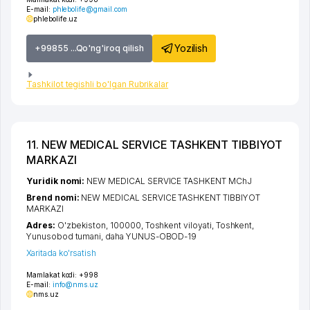
E-mail:
phlebolife@gmail.com
phlebolife.uz
Yozilish
+99855 ...Qo'ng'iroq qilish
Tashkilot tegishli bo'lgan Rubrikalar
11. NEW MEDICAL SERVICE TASHKENT TIBBIYOT
MARKAZI
Yuridik nomi:
NEW MEDICAL SERVICE TASHKENT MChJ
Brend nomi:
NEW MEDICAL SERVICE TASHKENT TIBBIYOT
MARKAZI
Adres:
O'zbekiston, 100000,
Toshkent viloyati
,
Toshkent
,
Yunusobod tumani
,
daha YUNUS-OBOD-19
Xaritada ko'rsatish
Mamlakat kodi:
+998
E-mail:
info@nms.uz
nms.uz