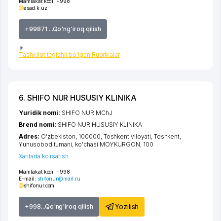
Mamlakat kodi:
+998
asad.k.uz
+99871 ...Qo'ng'iroq qilish
Tashkilot tegishli bo'lgan Rubrikalar
6. SHIFO NUR HUSUSIY KLINIKA
Yuridik nomi:
SHIFO NUR MChJ
Brend nomi:
SHIFO NUR HUSUSIY KLINIKA
Adres:
O'zbekiston, 100000,
Toshkent viloyati
,
Toshkent
,
Yunusobod tumani
,
ko'chasi MOYKURGON
, 100
Xaritada ko'rsatish
Mamlakat kodi:
+998
E-mail:
shifonur@mail.ru
shifonur.com
Yozilish
+998...Qo'ng'iroq qilish