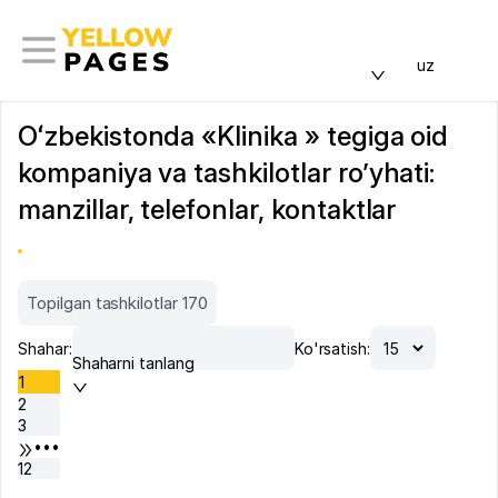
uz
Oʻzbekistonda «Klinika » tegiga oid
kompaniya va tashkilotlar ro’yhati:
manzillar, telefonlar, kontaktlar
Topilgan tashkilotlar 170
Shahar:
Ko'rsatish:
Shaharni tanlang
1
2
3
•••
12