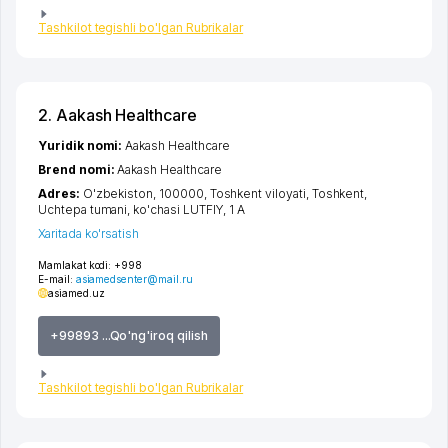
Tashkilot tegishli bo'lgan Rubrikalar
2. Aakash Healthcare
Yuridik nomi:
Aakash Healthcare
Brend nomi:
Aakash Healthcare
Adres:
O'zbekiston, 100000,
Toshkent viloyati
,
Toshkent
,
Uchtepa tumani
,
ko'chasi LUTFIY
, 1 A
Xaritada ko'rsatish
Mamlakat kodi:
+998
E-mail:
asiamedsenter@mail.ru
asiamed.uz
+99893 ...Qo'ng'iroq qilish
Tashkilot tegishli bo'lgan Rubrikalar