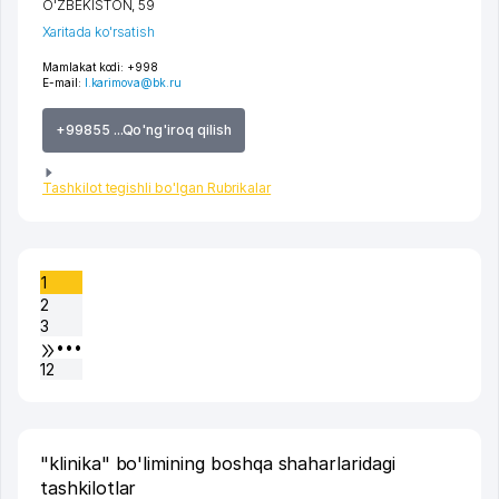
O'ZBEKISTON
, 59
Xaritada ko'rsatish
Mamlakat kodi:
+998
E-mail:
l.karimova@bk.ru
+99855 ...Qo'ng'iroq qilish
Tashkilot tegishli bo'lgan Rubrikalar
1
2
3
•••
12
"klinika" bo'limining boshqa shaharlaridagi
tashkilotlar