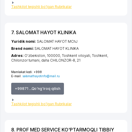
Tashkilot tegishli bo'lgan Rubrikalar
7. SALOMAT HAYOT KLINIKA
Yuridik nomi:
SALOMAT HAYOT MChJ
Brend nomi:
SALOMAT HAYOT KLINIKA
Adres:
O'zbekiston, 100000,
Toshkent viloyati
,
Toshkent
,
Chilonzor tumani
,
daha CHILONZOR-8
, 21
Mamlakat kodi:
+998
E-mail:
salomathayotinfo@mail.ru
+99871 ...Qo'ng'iroq qilish
Tashkilot tegishli bo'lgan Rubrikalar
8. PROF MED SERVICE KO'PTARMOQLI TIBBIY