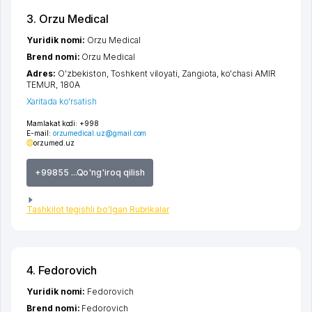
3. Orzu Medical
Yuridik nomi:
Orzu Medical
Brend nomi:
Orzu Medical
Adres:
O'zbekiston,
Toshkent viloyati
,
Zangiota
,
ko'chasi AMIR
TEMUR
, 180А
Xaritada ko'rsatish
Mamlakat kodi:
+998
E-mail:
orzumedical.uz@gmail.com
orzumed.uz
+99855 ...Qo'ng'iroq qilish
Tashkilot tegishli bo'lgan Rubrikalar
4. Fedorovich
Yuridik nomi:
Fedorovich
Brend nomi:
Fedorovich