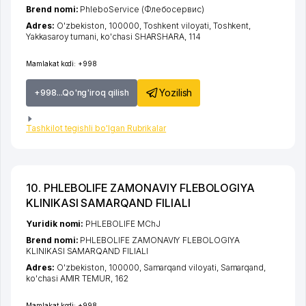
Brend nomi:
PhleboService (Флебосервис)
Adres:
O'zbekiston, 100000,
Toshkent viloyati
,
Toshkent
,
Yakkasaroy tumani
,
ko'chasi SHARSHARA
, 114
Mamlakat kodi:
+998
Yozilish
+998...Qo'ng'iroq qilish
Tashkilot tegishli bo'lgan Rubrikalar
10. PHLEBOLIFE ZAMONAVIY FLEBOLOGIYA
KLINIKASI SAMARQAND FILIALI
Yuridik nomi:
PHLEBOLIFE MChJ
Brend nomi:
PHLEBOLIFE ZAMONAVIY FLEBOLOGIYA
KLINIKASI SAMARQAND FILIALI
Adres:
O'zbekiston, 100000,
Samarqand viloyati
,
Samarqand
,
ko'chasi AMIR TEMUR
, 162
Mamlakat kodi:
+998