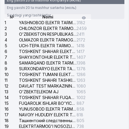
Eng yaxshi 20 ta mashhur kompaniya (июль)
Eng yaxshi 20 ta mashhur sarlavha (июль)
Saytdagi yangi tashkilotlar
№
Nomi
1
YASHNOBOD ELEKTR TARMOG'I NOSOZLIKLARI XIZMATI
3182
2
CHILONZOR ELEKTR TARMOG'I NOSOZLIK XIZMATI
2459
3
O'ZBEKISTON RESPUBLIKASI BOSH PROKURATURASI ISHONCH TELEFONI
2411
4
OLMAZOR ELEKTR TARMOG'I NOSOZLIKLARI XIZMATI
2172
5
UCH-TEPA ELEKTR TARMOG'I NOSOZLIKLARI XIZMATI
1418
6
TOSHKENT SHAHAR ELEKTR TARMOQLARI KORXONASI AJ
1417
7
SHAYXONTOHUR ELEKTR TARMOG'I NOSOZLIKLARINI TUZATISH XIZMATI
1407
8
SAMARQAND ELEKTR TARMOQLARI AJ
1398
9
SURXONDARYO ELEKTR TARMOQLARI AJ
1378
10
TOSHKENT TUMANI ELEKTR TARMOG'I AVARIYA XIZMATI
1286
11
TOSHKENT SHAHRI TASHKILOT TELEFONLARI HAQIDA MA'LUMOT BYUROSI
1263
12
DAVLAT TEST MARKAZINING ISHONCH TELEFONLARI
1080
13
O'ZBEKTELEKOM AJ
1065
14
TOSHKENT SHAHAR FUQAROLIK ISHLARI BO'YICHA SUDI
1002
15
FUQAROLIK ISHLARI BO'YICHA YAKKASAROY TUMANLARARO SUDI
887
16
YUNUSOBOD ELEKTR TARMOG'I NOSOZLIKLARI XIZMATI
858
17
NAVOIY HUDUDIY ELEKTR TARMOQLARI KORXONASI AJ
818
18
Ташкентский следственный изолятор
805
19
ELEKTRTARMOG'I NOSOZLIKLARINI TO'ZATISH SERGELI XIZMATI
738