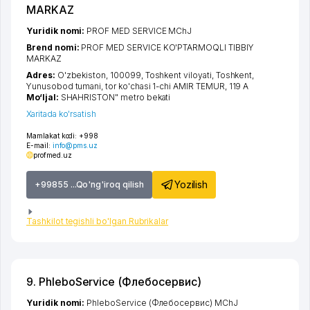
MARKAZ
Yuridik nomi:
PROF MED SERVICE MChJ
Brend nomi:
PROF MED SERVICE KO'PTARMOQLI TIBBIY
MARKAZ
Adres:
O'zbekiston, 100099,
Toshkent viloyati
,
Toshkent
,
Yunusobod tumani
,
tor ko'chasi 1-chi AMIR TEMUR
, 119 А
Mo‘ljal:
SHAHRISTON" metro bekati
Xaritada ko'rsatish
Mamlakat kodi:
+998
E-mail:
info@pms.uz
profmed.uz
Yozilish
+99855 ...Qo'ng'iroq qilish
Tashkilot tegishli bo'lgan Rubrikalar
9. PhleboService (Флебосервис)
Yuridik nomi:
PhleboService (Флебосервис) MChJ