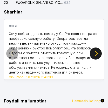
20
FUQAROLIK ISHLARI BO'YICHA UCH-TEPA TUMANI SUDI
634
Sharhlar
CallPro
Хочу поблагодарить команду CallPro колл-центра за
профессиональную работу. Операторы всегда
вежливые, внимательно относятся к каждому
обращению и быстро помогают решить вопросы.
Отдельно хочется отметить грамотную речь,
ответственность и оперативность. Благодаря их
работе значительно улучшилось качество
обслуживания клиентов. Рекомендую этот колл-
центр как надежного партнера для бизнеса.
Vip Brand 31.07.2026 11:43:39
Foydali ma'lumotlar
Hammasini ko'ring