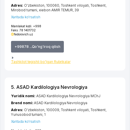
Adres:
O'zbekiston, 100060,
Toshkent viloyati
,
Toshkent
,
Mirobod tumani
,
xiеbon AMIR TEMUR
, 39
Xaritada ko'rsatish
Mamlakat kodi:
+998
Faks:
78 1401732
fedorovich.uz
+99878 ...Qo'ng'iroq qilish
Tashkilot tegishli bo'lgan Rubrikalar
5. ASAD Kardilologiya Nevrologiya
Yuridik nomi:
ASAD Kardilologiya Nevrologiya MChJ
Brend nomi:
ASAD Kardilologiya Nevrologiya
Adres:
O'zbekiston, 100009,
Toshkent viloyati
,
Toshkent
,
Yunusobod tumani
, 1
Xaritada ko'rsatish