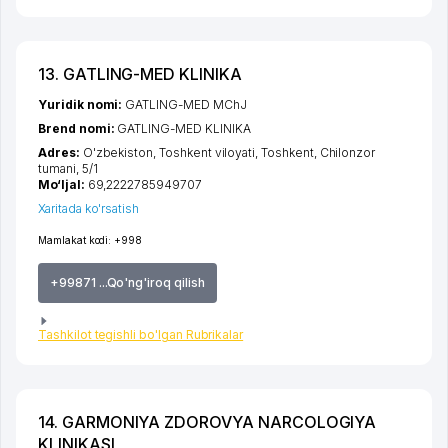
13. GATLING-MED KLINIKA
Yuridik nomi:
GATLING-MED MChJ
Brend nomi:
GATLING-MED KLINIKA
Adres:
O'zbekiston,
Toshkent viloyati
,
Toshkent
,
Chilonzor
tumani
, 5/1
Mo‘ljal:
69,2222785949707
Xaritada ko'rsatish
Mamlakat kodi:
+998
+99871 ...Qo'ng'iroq qilish
Tashkilot tegishli bo'lgan Rubrikalar
14. GARMONIYA ZDOROVYA NARCOLOGIYA
KLINIKASI