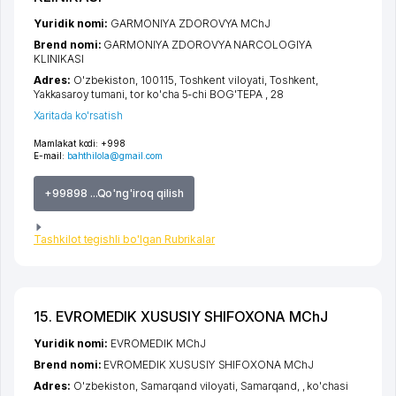
Yuridik nomi:
GARMONIYA ZDOROVYA MChJ
Brend nomi:
GARMONIYA ZDOROVYA NARCOLOGIYA
KLINIKASI
Adres:
O'zbekiston, 100115,
Toshkent viloyati
,
Toshkent
,
Yakkasaroy tumani
,
tor ko'cha 5-chi BOG'TEPA
, 28
Xaritada ko'rsatish
Mamlakat kodi:
+998
E-mail:
bahthilola@gmail.com
+99898 ...Qo'ng'iroq qilish
Tashkilot tegishli bo'lgan Rubrikalar
15. EVROMEDIK XUSUSIY SHIFOXONA MChJ
Yuridik nomi:
EVROMEDIK MChJ
Brend nomi:
EVROMEDIK XUSUSIY SHIFOXONA MChJ
Adres:
O'zbekiston,
Samarqand viloyati
,
Samarqand
,
,
ko'chasi