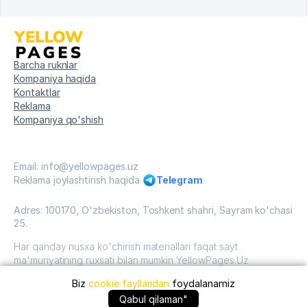
Barcha ruknlar
Kompaniya haqida
Kontaktlar
Reklama
Kompaniya qo'shish
Email: info@yellowpages.uz
Reklama joylashtirish haqida
Telegram
Adres: 100170, O'zbekiston, Toshkent shahri, Sayram ko'chasi
25.
Har qanday nusxa ko'chirish materiallari faqat sayt
ma'muriyatining ruxsati bilan mumkin YellowPages.Uz
Biz
cookie fayllaridan
foydalanamiz
O'zbekiston, 2009 - 2026 / O'zbekiston "sariq
sahifalar"mualliflik huquqi. Barcha huquqlar himoyalangan.
Qabul qilaman"