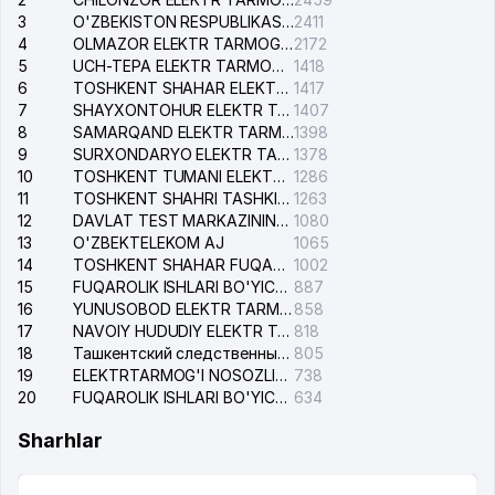
3
O'ZBEKISTON RESPUBLIKASI BOSH PROKURATURASI ISHONCH TELEFONI
2411
4
OLMAZOR ELEKTR TARMOG'I NOSOZLIKLARI XIZMATI
2172
5
UCH-TEPA ELEKTR TARMOG'I NOSOZLIKLARI XIZMATI
1418
6
TOSHKENT SHAHAR ELEKTR TARMOQLARI KORXONASI AJ
1417
7
SHAYXONTOHUR ELEKTR TARMOG'I NOSOZLIKLARINI TUZATISH XIZMATI
1407
8
SAMARQAND ELEKTR TARMOQLARI AJ
1398
9
SURXONDARYO ELEKTR TARMOQLARI AJ
1378
10
TOSHKENT TUMANI ELEKTR TARMOG'I AVARIYA XIZMATI
1286
11
TOSHKENT SHAHRI TASHKILOT TELEFONLARI HAQIDA MA'LUMOT BYUROSI
1263
12
DAVLAT TEST MARKAZINING ISHONCH TELEFONLARI
1080
13
O'ZBEKTELEKOM AJ
1065
14
TOSHKENT SHAHAR FUQAROLIK ISHLARI BO'YICHA SUDI
1002
15
FUQAROLIK ISHLARI BO'YICHA YAKKASAROY TUMANLARARO SUDI
887
16
YUNUSOBOD ELEKTR TARMOG'I NOSOZLIKLARI XIZMATI
858
17
NAVOIY HUDUDIY ELEKTR TARMOQLARI KORXONASI AJ
818
18
Ташкентский следственный изолятор
805
19
ELEKTRTARMOG'I NOSOZLIKLARINI TO'ZATISH SERGELI XIZMATI
738
20
FUQAROLIK ISHLARI BO'YICHA UCH-TEPA TUMANI SUDI
634
Sharhlar