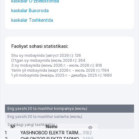
kaskalar O'zbekistonda
kaskalar Buxoroda
kaskalar Toshkentda
Faoliyat sohasi statistikasi:
Shu oy mobaynida (август 2026 г.): 126
O'tgan oy mobaynida (июль 2026 г.): 264
3 oy mobaynida (июнь 2026 г. - июль 2026 г.): 816
Yarim yil mobaynida (март 2026 г. - июль 2026 г.): 1194
1 yil mobaynida (январь 2025 г. - декабрь 2025 г.): 1680
Eng yaxshi 20 ta mashhur kompaniya (июль)
Eng yaxshi 20 ta mashhur sarlavha (июль)
Saytdagi yangi tashkilotlar
№
Nomi
1
YASHNOBOD ELEKTR TARMOG'I NOSOZLIKLARI XIZMATI
3182
2
CHILONZOR ELEKTR TARMOG'I NOSOZLIK XIZMATI
2459