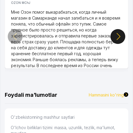
OZON MChJ
Мне Озон помог выкарабкаться, когда личный
магазин в Самарканде начал загибаться и я вовремя
поняла, что обычный офлайн это тупик. Самое
трудное было просто решиться, но когда
зарегистрировалась и отправила первые заказы,
весь страх сразу ушел. Площадка полностью берет
на себя доставку до клиентов и для одежды тут
хранение бесплатное первый год, хорошая
экономия. Раньше боялась рекламы, а теперь вижу
результаты. В последнее время из России очень
много заказывают, а вначале только по Узбекистану
брали, но вяло. Удалось раскрутиться, дальше
развиваюсь потихоньку😊
Hamida 03.08.2026 12:45:39
Foydali ma'lumotlar
Hammasini ko'ring
O'zbekistonning mashhur saytlari
O'lchov birliklari tizimi: massa, uzunlik, tezlik, ma'lumot,