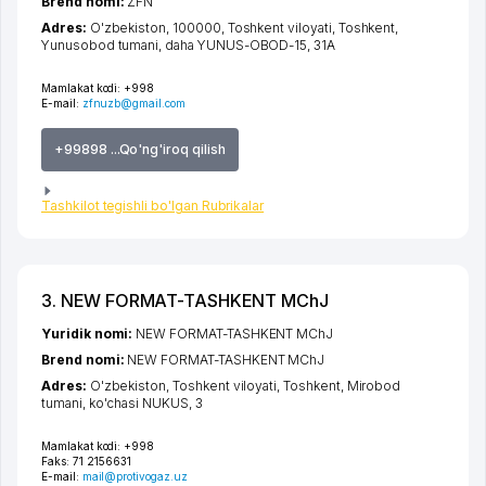
Brend nomi:
ZFN
Adres:
O'zbekiston, 100000,
Toshkent viloyati
,
Toshkent
,
Yunusobod tumani
,
daha YUNUS-OBOD-15
, 31А
Mamlakat kodi:
+998
E-mail:
zfnuzb@gmail.com
+99898 ...Qo'ng'iroq qilish
Tashkilot tegishli bo'lgan Rubrikalar
3. NEW FORMAT-TASHKENT MChJ
Yuridik nomi:
NEW FORMAT-TASHKENT MChJ
Brend nomi:
NEW FORMAT-TASHKENT MChJ
Adres:
O'zbekiston,
Toshkent viloyati
,
Toshkent
,
Mirobod
tumani
,
ko'chasi NUKUS
, 3
Mamlakat kodi:
+998
Faks:
71 2156631
E-mail:
mail@protivogaz.uz