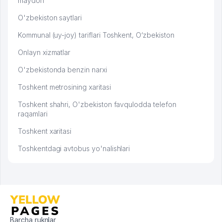
maydon
O'zbekiston saytlari
Kommunal (uy-joy) tariflari Toshkent, O‘zbekiston
Onlayn xizmatlar
O'zbekistonda benzin narxi
Toshkent metrosining xaritasi
Toshkent shahri, O'zbekiston favqulodda telefon
raqamlari
Toshkent xaritasi
Toshkentdagi avtobus yo'nalishlari
Barcha ruknlar