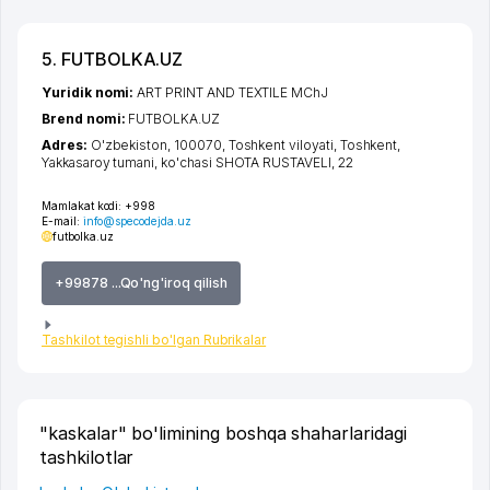
5. FUTBOLKA.UZ
Yuridik nomi:
ART PRINT AND TEXTILE MChJ
Brend nomi:
FUTBOLKA.UZ
Adres:
O'zbekiston, 100070,
Toshkent viloyati
,
Toshkent
,
Yakkasaroy tumani
,
ko'chasi SHOTA RUSTAVELI
, 22
Mamlakat kodi:
+998
E-mail:
info@specodejda.uz
futbolka.uz
+99878 ...Qo'ng'iroq qilish
Tashkilot tegishli bo'lgan Rubrikalar
"kaskalar" bo'limining boshqa shaharlaridagi
tashkilotlar