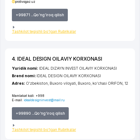
protivogaz.uz
+99871 ...Qo'ng'iroq qilish
Tashkilot tegishli bo'lgan Rubrikalar
4. IDEAL DESIGN OILAVIY KORXONASI
Yuridik nomi:
IDEAL DIZAYN INVEST OILAVIY KORXONASI
Brend nomi:
IDEAL DESIGN OILAVIY KORXONASI
Adres:
O'zbekiston,
Buxoro viloyati
,
Buxoro
,
ko'chasi ORIFON
, 12
Mamlakat kodi:
+998
E-mail:
idealdesigninvest@mail.ru
+99890 ...Qo'ng'iroq qilish
Tashkilot tegishli bo'lgan Rubrikalar