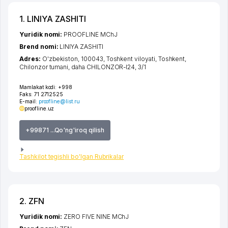
1. LINIYA ZASHITI
Yuridik nomi:
PROOFLINE MChJ
Brend nomi:
LINIYA ZASHITI
Adres:
O'zbekiston, 100043,
Toshkent viloyati
,
Toshkent
,
Chilonzor tumani
,
daha CHILONZOR-I24
, 3/1
Mamlakat kodi:
+998
Faks:
71 2712525
E-mail:
proofline@list.ru
proofline.uz
+99871 ...Qo'ng'iroq qilish
Tashkilot tegishli bo'lgan Rubrikalar
2. ZFN
Yuridik nomi:
ZERO FIVE NINE MChJ