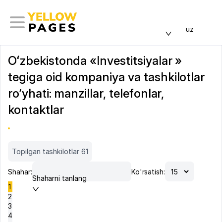
uz
Oʻzbekistonda «Investitsiyalar »
tegiga oid kompaniya va tashkilotlar
ro’yhati: manzillar, telefonlar,
kontaktlar
Topilgan tashkilotlar 61
Shahar:
Ko'rsatish:
Shaharni tanlang
1
2
3
4