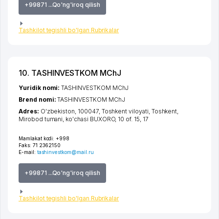
+99871 ...Qo'ng'iroq qilish
Tashkilot tegishli bo'lgan Rubrikalar
10. TASHINVESTKOM MChJ
Yuridik nomi:
TASHINVESTKOM MChJ
Brend nomi:
TASHINVESTKOM MChJ
Adres:
O'zbekiston, 100047,
Toshkent viloyati
,
Toshkent
,
Mirobod tumani
,
ko'chasi BUXORO
, 10 of. 15, 17
Mamlakat kodi:
+998
Faks:
71 2362150
E-mail:
tashinvestkom@mail.ru
+99871 ...Qo'ng'iroq qilish
Tashkilot tegishli bo'lgan Rubrikalar