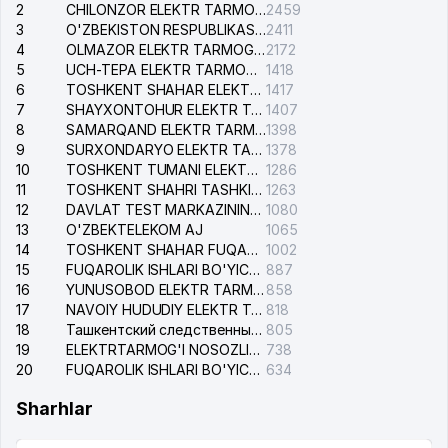
2
CHILONZOR ELEKTR TARMOG'I NOSOZLIK XIZMATI
2459
3
O'ZBEKISTON RESPUBLIKASI BOSH PROKURATURASI ISHONCH TELEFONI
2411
4
OLMAZOR ELEKTR TARMOG'I NOSOZLIKLARI XIZMATI
2172
5
UCH-TEPA ELEKTR TARMOG'I NOSOZLIKLARI XIZMATI
1418
6
TOSHKENT SHAHAR ELEKTR TARMOQLARI KORXONASI AJ
1417
7
SHAYXONTOHUR ELEKTR TARMOG'I NOSOZLIKLARINI TUZATISH XIZMATI
1407
8
SAMARQAND ELEKTR TARMOQLARI AJ
1398
9
SURXONDARYO ELEKTR TARMOQLARI AJ
1378
10
TOSHKENT TUMANI ELEKTR TARMOG'I AVARIYA XIZMATI
1286
11
TOSHKENT SHAHRI TASHKILOT TELEFONLARI HAQIDA MA'LUMOT BYUROSI
1263
12
DAVLAT TEST MARKAZINING ISHONCH TELEFONLARI
1080
13
O'ZBEKTELEKOM AJ
1065
14
TOSHKENT SHAHAR FUQAROLIK ISHLARI BO'YICHA SUDI
1002
15
FUQAROLIK ISHLARI BO'YICHA YAKKASAROY TUMANLARARO SUDI
887
16
YUNUSOBOD ELEKTR TARMOG'I NOSOZLIKLARI XIZMATI
858
17
NAVOIY HUDUDIY ELEKTR TARMOQLARI KORXONASI AJ
818
18
Ташкентский следственный изолятор
805
19
ELEKTRTARMOG'I NOSOZLIKLARINI TO'ZATISH SERGELI XIZMATI
738
20
FUQAROLIK ISHLARI BO'YICHA UCH-TEPA TUMANI SUDI
634
Sharhlar