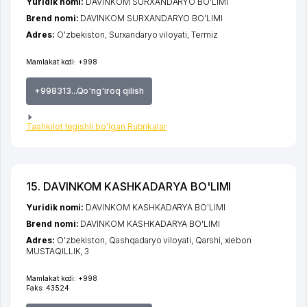
Yuridik nomi:
DAVINKOM SURXANDARYO BO'LIMI
Brend nomi:
DAVINKOM SURXANDARYO BO'LIMI
Adres:
O'zbekiston,
Surxandaryo viloyati
,
Termiz
Mamlakat kodi:
+998
+998313...Qo'ng'iroq qilish
Tashkilot tegishli bo'lgan Rubrikalar
15. DAVINKOM KASHKADARYA BO'LIMI
Yuridik nomi:
DAVINKOM KASHKADARYA BO'LIMI
Brend nomi:
DAVINKOM KASHKADARYA BO'LIMI
Adres:
O'zbekiston,
Qashqadaryo viloyati
,
Qarshi
,
xiеbon
MUSTAQILLIK
, 3
Mamlakat kodi:
+998
Faks:
43524