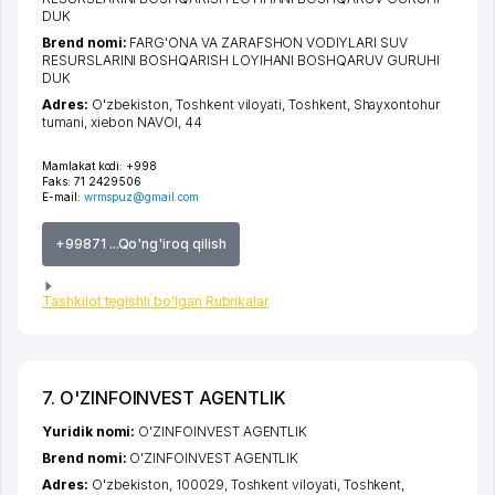
DUK
Brend nomi:
FARG'ONA VA ZARAFSHON VODIYLARI SUV
RESURSLARINI BOSHQARISH LOYIHANI BOSHQARUV GURUHI
DUK
Adres:
O'zbekiston,
Toshkent viloyati
,
Toshkent
,
Shayxontohur
tumani
,
xiеbon NAVOI
, 44
Mamlakat kodi:
+998
Faks:
71 2429506
E-mail:
wrmspuz@gmail.com
+99871 ...Qo'ng'iroq qilish
Tashkilot tegishli bo'lgan Rubrikalar
7. O'ZINFOINVEST AGENTLIK
Yuridik nomi:
O'ZINFOINVEST AGENTLIK
Brend nomi:
O'ZINFOINVEST AGENTLIK
Adres:
O'zbekiston, 100029,
Toshkent viloyati
,
Toshkent
,