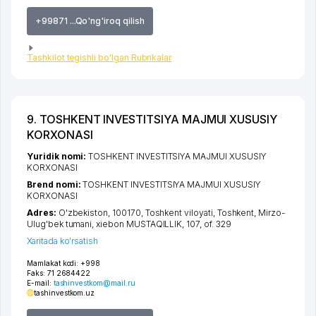
+99871 ...Qo'ng'iroq qilish
Tashkilot tegishli bo'lgan Rubrikalar
9. TOSHKENT INVESTITSIYA MAJMUI XUSUSIY
KORXONASI
Yuridik nomi:
TOSHKENT INVESTITSIYA MAJMUI XUSUSIY
KORXONASI
Brend nomi:
TOSHKENT INVESTITSIYA MAJMUI XUSUSIY
KORXONASI
Adres:
O'zbekiston, 100170,
Toshkent viloyati
,
Toshkent
,
Mirzo-
Ulug'bek tumani
,
xiеbon MUSTAQILLIK
, 107, of. 329
Xaritada ko'rsatish
Mamlakat kodi:
+998
Faks:
71 2684422
E-mail:
tashinvestkom@mail.ru
tashinvestkom.uz