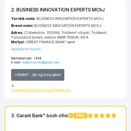
2. BUSINESS INNOVATION EXPERTS MChJ
Yuridik nomi:
BUSINESS INNOVATION EXPERTS MChJ
Brend nomi:
BUSINESS INNOVATION EXPERTS MChJ
Adres:
O'zbekiston, 100084,
Toshkent viloyati
,
Toshkent
,
Yunusobod tumani
,
xiеbon AMIR TEMUR
, 69 А
Mo‘ljal:
ORIENT FINANCE BANK" bank
Xaritada ko'rsatish
Mamlakat kodi:
+998
E-mail:
makhmud.biz@gmail.com
+99897 ...Qo'ng'iroq qilish
Tashkilot tegishli bo'lgan Rubrikalar
3. Garant Bank" bosh ofisi
PRO