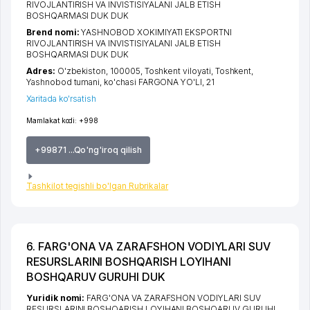
RIVOJLANTIRISH VA INVISTISIYALANI JALB ETISH
BOSHQARMASI DUK DUK
Brend nomi:
YASHNOBOD XOKIMIYATI EKSPORTNI
RIVOJLANTIRISH VA INVISTISIYALANI JALB ETISH
BOSHQARMASI DUK DUK
Adres:
O'zbekiston, 100005,
Toshkent viloyati
,
Toshkent
,
Yashnobod tumani
,
ko'chasi FARGONA YO'LI
, 21
Xaritada ko'rsatish
Mamlakat kodi:
+998
+99871 ...Qo'ng'iroq qilish
Tashkilot tegishli bo'lgan Rubrikalar
6. FARG'ONA VA ZARAFSHON VODIYLARI SUV
RESURSLARINI BOSHQARISH LOYIHANI
BOSHQARUV GURUHI DUK
Yuridik nomi:
FARG'ONA VA ZARAFSHON VODIYLARI SUV
RESURSLARINI BOSHQARISH LOYIHANI BOSHQARUV GURUHI