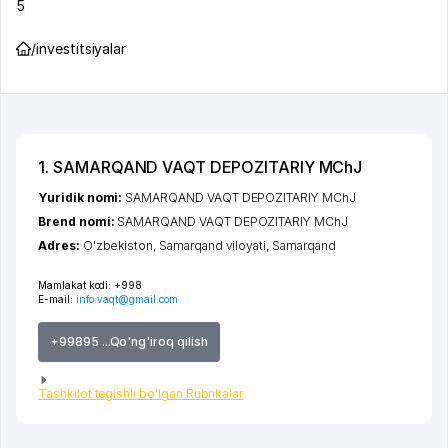
5
/
investitsiyalar
1. SAMARQAND VAQT DEPOZITARIY MChJ
Yuridik nomi:
SAMARQAND VAQT DEPOZITARIY MChJ
Brend nomi:
SAMARQAND VAQT DEPOZITARIY MChJ
Adres:
O'zbekiston,
Samarqand viloyati
,
Samarqand
Mamlakat kodi:
+998
E-mail:
info.vaqt@gmail.com
+99895 ...Qo'ng'iroq qilish
Tashkilot tegishli bo'lgan Rubrikalar