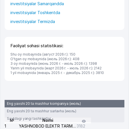
investitsiyalar Samarqandda
investitsiyalar Toshkentda
investitsiyalar Termizda
Faoliyat sohasi statistikasi:
Shu oy mobaynida (август 2026 г.): 150
O'tgan oy mobaynida (июль 2026 г.): 408
3 oy mobaynida (июнь 2026 г. - июль 2026 г.): 1398
Yarim yil mobaynida (март 2026 г. - июль 2026 г.): 2142
1 yil mobaynida (январь 2025 г. - декабрь 2025 г.): 3810
Eng yaxshi 20 ta mashhur kompaniya (июль)
Eng yaxshi 20 ta mashhur sarlavha (июль)
Saytdagi yangi tashkilotlar
№
Nomi
1
YASHNOBOD ELEKTR TARMOG'I NOSOZLIKLARI XIZMATI
3182