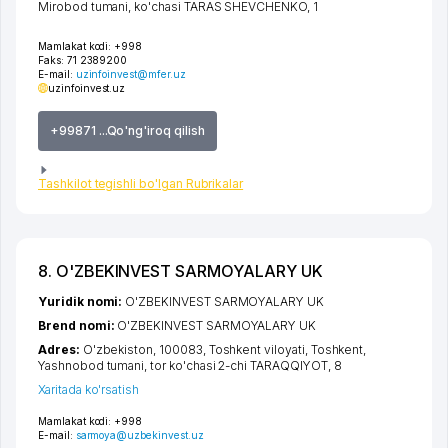
Mirobod tumani
,
ko'chasi TARAS SHEVCHENKO
, 1
Mamlakat kodi:
+998
Faks:
71 2389200
E-mail:
uzinfoinvest@mfer.uz
uzinfoinvest.uz
+99871 ...Qo'ng'iroq qilish
Tashkilot tegishli bo'lgan Rubrikalar
8. O'ZBEKINVEST SARMOYALARY UK
Yuridik nomi:
O'ZBEKINVEST SARMOYALARY UK
Brend nomi:
O'ZBEKINVEST SARMOYALARY UK
Adres:
O'zbekiston, 100083,
Toshkent viloyati
,
Toshkent
,
Yashnobod tumani
,
tor ko'chasi 2-chi TARAQQIYOT
, 8
Xaritada ko'rsatish
Mamlakat kodi:
+998
E-mail:
sarmoya@uzbekinvest.uz