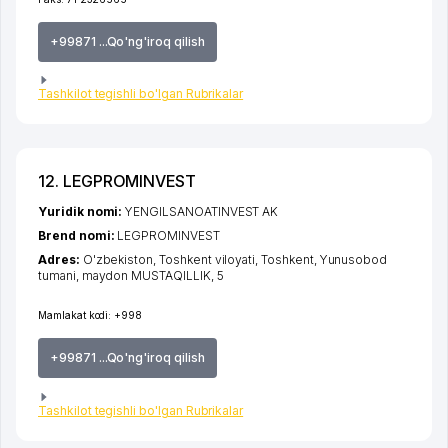
+99871 ...Qo'ng'iroq qilish
Tashkilot tegishli bo'lgan Rubrikalar
12. LEGPROMINVEST
Yuridik nomi:
YENGILSANOATINVEST AK
Brend nomi:
LEGPROMINVEST
Adres:
O'zbekiston,
Toshkent viloyati
,
Toshkent
,
Yunusobod
tumani
,
maydon MUSTAQILLIK
, 5
Mamlakat kodi:
+998
+99871 ...Qo'ng'iroq qilish
Tashkilot tegishli bo'lgan Rubrikalar