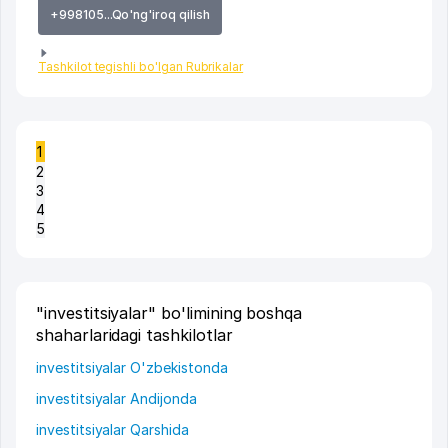
+998105...Qo'ng'iroq qilish
Tashkilot tegishli bo'lgan Rubrikalar
1
2
3
4
5
"investitsiyalar" bo'limining boshqa
shaharlaridagi tashkilotlar
investitsiyalar O'zbekistonda
investitsiyalar Andijonda
investitsiyalar Qarshida