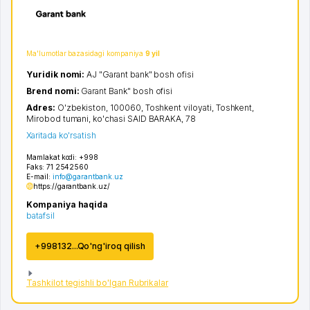
Ma'lumotlar bazasidagi kompaniya
9 yil
Yuridik nomi:
AJ "Garant bank" bosh ofisi
Brend nomi:
Garant Bank" bosh ofisi
Adres:
O'zbekiston, 100060,
Toshkent viloyati
,
Toshkent
,
Mirobod tumani
,
ko'chasi SAID BARAKA
, 78
Xaritada ko'rsatish
Mamlakat kodi:
+998
Faks:
71 2542560
E-mail:
info@garantbank.uz
https://garantbank.uz/
Kompaniya haqida
batafsil
+998132...Qo'ng'iroq qilish
Tashkilot tegishli bo'lgan Rubrikalar