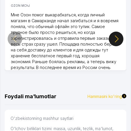
OZON MChJ
Мне Озон помог выкарабкаться, когда личный
магазин в Самарканде начал загибаться и я вовремя
поняла, что обычный офлайн это тупик. Самое
трудное было просто решиться, но когда
зарегистрировалась и отправила первые заказы,
весь страх сразу ушел. Площадка полностью берет
на себя доставку до клиентов и для одежды тут
хранение бесплатное первый год, хорошая
экономия. Раньше боялась рекламы, а теперь вижу
результаты. В последнее время из России очень
много заказывают, а вначале только по Узбекистану
брали, но вяло. Удалось раскрутиться, дальше
развиваюсь потихоньку😊
Hamida 03.08.2026 12:45:39
Foydali ma'lumotlar
Hammasini ko'ring
O'zbekistonning mashhur saytlari
O'lchov birliklari tizimi: massa, uzunlik, tezlik, ma'lumot,