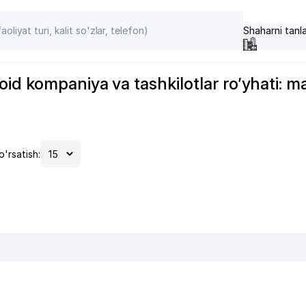
Shaharni tanl
d kompaniya va tashkilotlar ro’yhati: manz
o'rsatish: