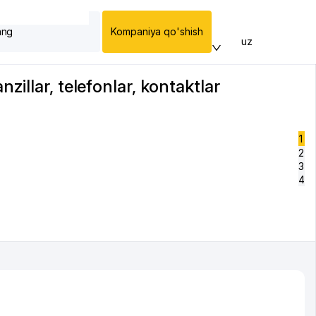
ang
Kompaniya qo'shish
uz
illar, telefonlar, kontaktlar
1
2
3
4