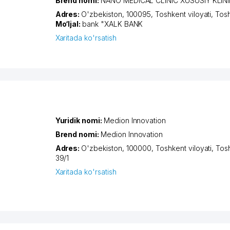
Brend nomi:
NANO MEDICAL CLINIC XUSUSIY KLIN
Adres:
O'zbekiston, 100095,
Toshkent viloyati
,
Tos
Mo‘ljal:
bank "XALK BANK
Xaritada ko'rsatish
Yuridik nomi:
Medion Innovation
Brend nomi:
Medion Innovation
Adres:
O'zbekiston, 100000,
Toshkent viloyati
,
Tos
39/1
Xaritada ko'rsatish