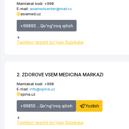
Mamlakat kodi:
+998
E-mail:
asiamedsenter@mail.ru
asiamed.uz
+99893 ...Qo'ng'iroq qilish
Tashkilot tegishli bo'lgan Rubrikalar
2. ZDOROVE VSEM MEDICINA MARKAZI
Mamlakat kodi:
+998
E-mail:
info@spina.uz
spina.uz
Yozilish
+99855 ...Qo'ng'iroq qilish
Tashkilot tegishli bo'lgan Rubrikalar