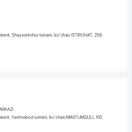
hkent
,
Shayxontohur tumani
,
ko'chasi ISTIROHAT
, 258
ARKAZI
hkent
,
Yashnobod tumani
,
ko'chasi MAXTUMQULI
, 105