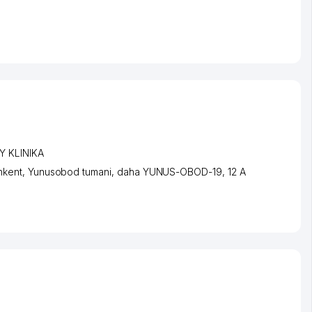
Y KLINIKA
hkent
,
Yunusobod tumani
,
daha YUNUS-OBOD-19
, 12 А