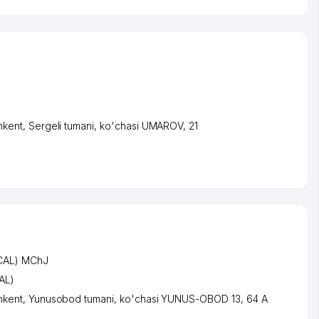
hkent
,
Sergeli tumani
,
ko'chasi UMAROV
, 21
CAL) MChJ
AL)
hkent
,
Yunusobod tumani
,
ko'chasi YUNUS-OBOD 13
, 64 А