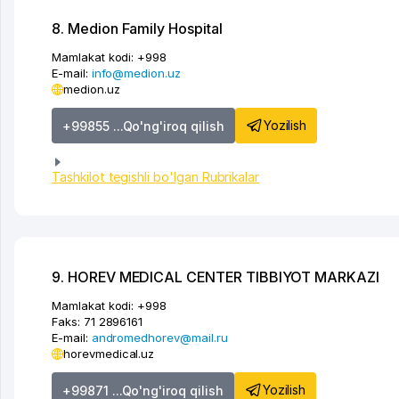
8. Medion Family Hospital
Mamlakat kodi:
+998
E-mail:
info@medion.uz
medion.uz
Yozilish
+99855 ...Qo'ng'iroq qilish
Tashkilot tegishli bo'lgan Rubrikalar
9. HOREV MEDICAL CENTER TIBBIYOT MARKAZI
Mamlakat kodi:
+998
Faks:
71 2896161
E-mail:
andromedhorev@mail.ru
horevmedical.uz
Yozilish
+99871 ...Qo'ng'iroq qilish