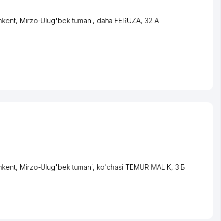
hkent
,
Mirzo-Ulug'bek tumani
,
daha FERUZA
, 32 А
hkent
,
Mirzo-Ulug'bek tumani
,
ko'chasi TEMUR MALIK
, 3 Б