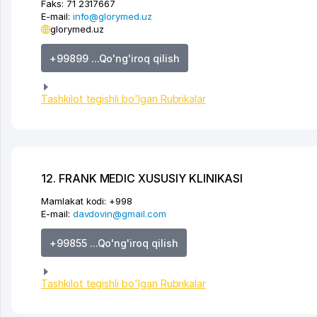
Faks:
71 2317667
E-mail:
info@glorymed.uz
glorymed.uz
+99899 ...Qo'ng'iroq qilish
Tashkilot tegishli bo'lgan Rubrikalar
12. FRANK MEDIC XUSUSIY KLINIKASI
Mamlakat kodi:
+998
E-mail:
davdovin@gmail.com
+99855 ...Qo'ng'iroq qilish
Tashkilot tegishli bo'lgan Rubrikalar