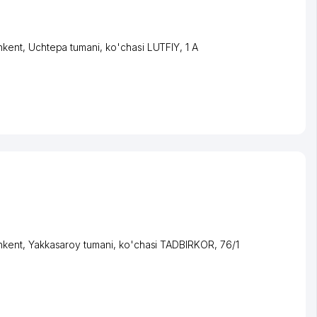
hkent
,
Uchtepa tumani
,
ko'chasi LUTFIY
, 1 A
hkent
,
Yakkasaroy tumani
,
ko'chasi TADBIRKOR
, 76/1