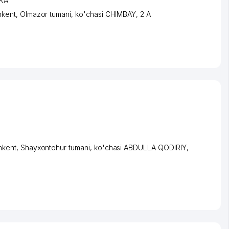
IKA
hkent
,
Olmazor tumani
,
ko'chasi CHIMBAY
, 2 А
hkent
,
Shayxontohur tumani
,
ko'chasi ABDULLA QODIRIY
,