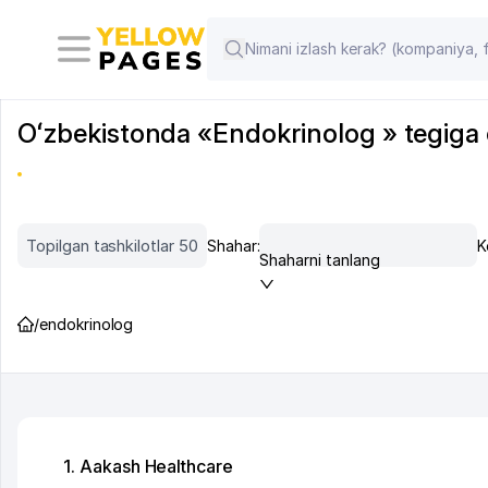
Oʻzbekistonda «Endokrinolog » tegiga oi
Topilgan tashkilotlar 50
Shahar:
K
Shaharni tanlang
/
endokrinolog
1. Aakash Healthcare