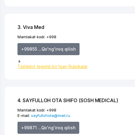
3. Viva Med
Mamlakat kodi:
+998
+99855 ...Qo'ng'iroq qilish
Tashkilot tegishli bo'lgan Rubrikalar
4. SAYFULLOH OTA SHIFO (SOSH MEDICAL)
Mamlakat kodi:
+998
E-mail:
sayfullohota@mail.ru
+99871 ...Qo'ng'iroq qilish