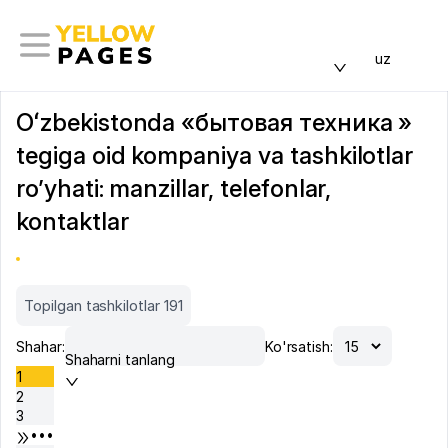
uz
Oʻzbekistonda «бытовая техника »
tegiga oid kompaniya va tashkilotlar
ro’yhati: manzillar, telefonlar,
kontaktlar
Topilgan tashkilotlar 191
Shahar:
Ko'rsatish:
Shaharni tanlang
1
2
3
•••