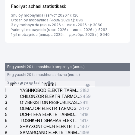
Faoliyat sohasi statistikasi:
Shu oy mobaynida (август 2026 г.): 126
O'tgan oy mobaynida (июль 2026 г.): 696
3 oy mobaynida (июнь 2026 г. - июль 2026 г.): 3060
Yarim yil mobaynida (март 2026 г. - июль 2026 г.): 5262
1 yil mobaynida (январь 2025 г. - декабрь 2025 г.): 8640
Eng yaxshi 20 ta mashhur kompaniya (июль)
Eng yaxshi 20 ta mashhur sarlavha (июль)
Saytdagi yangi tashkilotlar
№
Nomi
1
YASHNOBOD ELEKTR TARMOG'I NOSOZLIKLARI XIZMATI
3182
2
CHILONZOR ELEKTR TARMOG'I NOSOZLIK XIZMATI
2459
3
O'ZBEKISTON RESPUBLIKASI BOSH PROKURATURASI ISHONCH TELEFONI
2411
4
OLMAZOR ELEKTR TARMOG'I NOSOZLIKLARI XIZMATI
2172
5
UCH-TEPA ELEKTR TARMOG'I NOSOZLIKLARI XIZMATI
1418
6
TOSHKENT SHAHAR ELEKTR TARMOQLARI KORXONASI AJ
1417
7
SHAYXONTOHUR ELEKTR TARMOG'I NOSOZLIKLARINI TUZATISH XIZMATI
1407
8
SAMARQAND ELEKTR TARMOQLARI AJ
1398