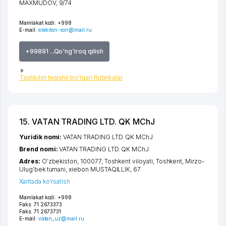
MAXMUDOV
, 9/74
Mamlakat kodi:
+998
E-mail:
elekiton-xon@mail.ru
+99891 ...Qo'ng'iroq qilish
Tashkilot tegishli bo'lgan Rubrikalar
15. VATAN TRADING LTD. QK MChJ
Yuridik nomi:
VATAN TRADING LTD. QK MChJ
Brend nomi:
VATAN TRADING LTD. QK MChJ
Adres:
O'zbekiston, 100077,
Toshkent viloyati
,
Toshkent
,
Mirzo-
Ulug'bek tumani
,
xiеbon MUSTAQILLIK
, 67
Xaritada ko'rsatish
Mamlakat kodi:
+998
Faks:
71 2673373
Faks:
71 2673731
E-mail:
vatan_uz@mail.ru