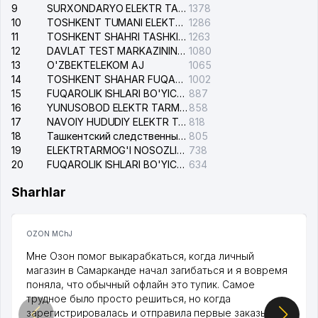
9
SURXONDARYO ELEKTR TARMOQLARI AJ
1378
10
TOSHKENT TUMANI ELEKTR TARMOG'I AVARIYA XIZMATI
1286
11
TOSHKENT SHAHRI TASHKILOT TELEFONLARI HAQIDA MA'LUMOT BYUROSI
1263
12
DAVLAT TEST MARKAZINING ISHONCH TELEFONLARI
1080
13
O'ZBEKTELEKOM AJ
1065
14
TOSHKENT SHAHAR FUQAROLIK ISHLARI BO'YICHA SUDI
1002
15
FUQAROLIK ISHLARI BO'YICHA YAKKASAROY TUMANLARARO SUDI
887
16
YUNUSOBOD ELEKTR TARMOG'I NOSOZLIKLARI XIZMATI
858
17
NAVOIY HUDUDIY ELEKTR TARMOQLARI KORXONASI AJ
818
18
Ташкентский следственный изолятор
805
19
ELEKTRTARMOG'I NOSOZLIKLARINI TO'ZATISH SERGELI XIZMATI
738
20
FUQAROLIK ISHLARI BO'YICHA UCH-TEPA TUMANI SUDI
634
Sharhlar
OZON MChJ
Мне Озон помог выкарабкаться, когда личный
магазин в Самарканде начал загибаться и я вовремя
поняла, что обычный офлайн это тупик. Самое
трудное было просто решиться, но когда
зарегистрировалась и отправила первые заказы,