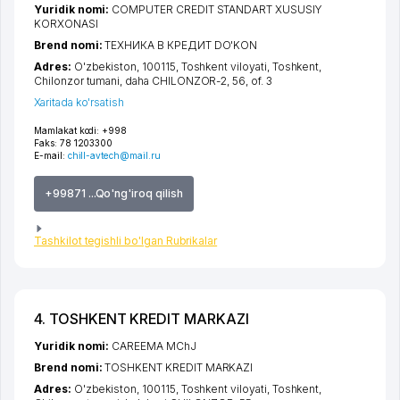
Yuridik nomi:
COMPUTER CREDIT STANDART XUSUSIY
KORXONASI
Brend nomi:
ТЕХНИКА В КРЕДИТ DO'KON
Adres:
O'zbekiston, 100115,
Toshkent viloyati
,
Toshkent
,
Chilonzor tumani
,
daha CHILONZOR-2
, 56, of. 3
Xaritada ko'rsatish
Mamlakat kodi:
+998
Faks:
78 1203300
E-mail:
chill-avtech@mail.ru
+99871 ...Qo'ng'iroq qilish
Tashkilot tegishli bo'lgan Rubrikalar
4. TOSHKENT KREDIT MARKAZI
Yuridik nomi:
CAREEMA MChJ
Brend nomi:
TOSHKENT KREDIT MARKAZI
Adres:
O'zbekiston, 100115,
Toshkent viloyati
,
Toshkent
,