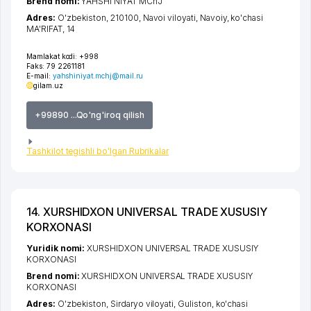
Brend nomi:
YAHSHI NIYAT MChJ
Adres:
O'zbekiston, 210100,
Navoi viloyati
,
Navoiy
,
ko'chasi
MA'RIFAT
, 14
Mamlakat kodi:
+998
Faks:
79 2261181
E-mail:
yahshiniyat.mchj@mail.ru
gilam.uz
+99890 ...Qo'ng'iroq qilish
Tashkilot tegishli bo'lgan Rubrikalar
14. XURSHIDXON UNIVERSAL TRADE XUSUSIY
KORXONASI
Yuridik nomi:
XURSHIDXON UNIVERSAL TRADE XUSUSIY
KORXONASI
Brend nomi:
XURSHIDXON UNIVERSAL TRADE XUSUSIY
KORXONASI
Adres:
O'zbekiston,
Sirdaryo viloyati
,
Guliston
,
ko'chasi