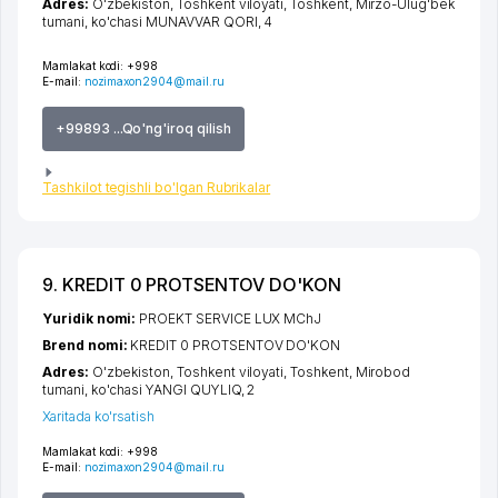
Adres:
O'zbekiston,
Toshkent viloyati
,
Toshkent
,
Mirzo-Ulug'bek
tumani
,
ko'chasi MUNAVVAR QORI
, 4
Mamlakat kodi:
+998
E-mail:
nozimaxon2904@mail.ru
+99893 ...Qo'ng'iroq qilish
Tashkilot tegishli bo'lgan Rubrikalar
9. KREDIT 0 PROTSENTOV DO'KON
Yuridik nomi:
PROEKT SERVICE LUX MChJ
Brend nomi:
KREDIT 0 PROTSENTOV DO'KON
Adres:
O'zbekiston,
Toshkent viloyati
,
Toshkent
,
Mirobod
tumani
,
ko'chasi YANGI QUYLIQ
, 2
Xaritada ko'rsatish
Mamlakat kodi:
+998
E-mail:
nozimaxon2904@mail.ru