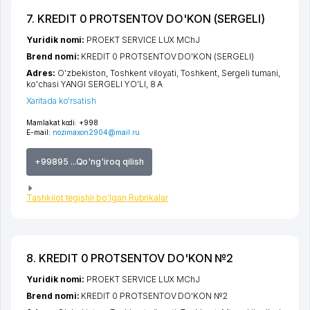
7. KREDIT 0 PROTSENTOV DO'KON (SERGELI)
Yuridik nomi:
PROEKT SERVICE LUX MChJ
Brend nomi:
KREDIT 0 PROTSENTOV DO'KON (SERGELI)
Adres:
O'zbekiston,
Toshkent viloyati
,
Toshkent
,
Sergeli tumani
,
ko'chasi YANGI SERGELI YO'LI
, 8 А
Xaritada ko'rsatish
Mamlakat kodi:
+998
E-mail:
nozimaxon2904@mail.ru
+99895 ...Qo'ng'iroq qilish
Tashkilot tegishli bo'lgan Rubrikalar
8. KREDIT 0 PROTSENTOV DO'KON №2
Yuridik nomi:
PROEKT SERVICE LUX MChJ
Brend nomi:
KREDIT 0 PROTSENTOV DO'KON №2