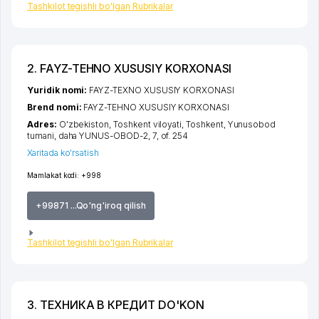
Tashkilot tegishli bo'lgan Rubrikalar
2. FAYZ-TEHNO XUSUSIY KORXONASI
Yuridik nomi:
FAYZ-TEXNO XUSUSIY KORXONASI
Brend nomi:
FAYZ-TEHNO XUSUSIY KORXONASI
Adres:
O'zbekiston,
Toshkent viloyati
,
Toshkent
,
Yunusobod
tumani
,
daha YUNUS-OBOD-2
, 7, of. 254
Xaritada ko'rsatish
Mamlakat kodi:
+998
+99871 ...Qo'ng'iroq qilish
Tashkilot tegishli bo'lgan Rubrikalar
3. ТЕХНИКА В КРЕДИТ DO'KON