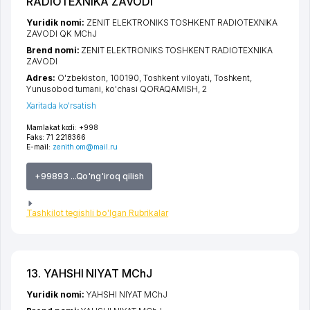
RADIOTEXNIKA ZAVODI
Yuridik nomi:
ZENIT ELEKTRONIKS TOSHKENT RADIOTEXNIKA
ZAVODI QK MChJ
Brend nomi:
ZENIT ELEKTRONIKS TOSHKENT RADIOTEXNIKA
ZAVODI
Adres:
O'zbekiston, 100190,
Toshkent viloyati
,
Toshkent
,
Yunusobod tumani
,
ko'chasi QORAQAMISH
, 2
Xaritada ko'rsatish
Mamlakat kodi:
+998
Faks:
71 2218366
E-mail:
zenith.om@mail.ru
+99893 ...Qo'ng'iroq qilish
Tashkilot tegishli bo'lgan Rubrikalar
13. YAHSHI NIYAT MChJ
Yuridik nomi:
YAHSHI NIYAT MChJ