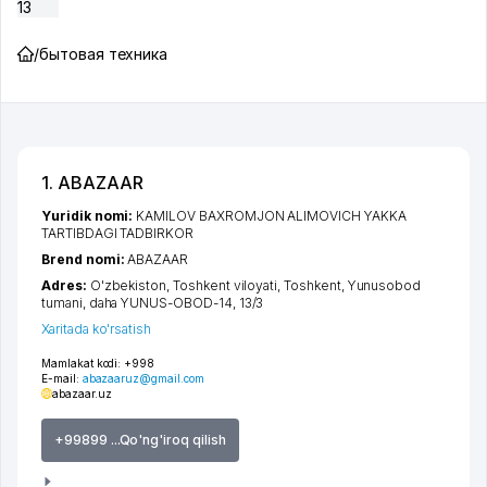
13
/
бытовая техника
1. ABAZAAR
Yuridik nomi:
KAMILOV BAXROMJON ALIMOVICH YAKKA
TARTIBDAGI TADBIRKOR
Brend nomi:
ABAZAAR
Adres:
O'zbekiston,
Toshkent viloyati
,
Toshkent
,
Yunusobod
tumani
,
daha YUNUS-OBOD-14
, 13/3
Xaritada ko'rsatish
Mamlakat kodi:
+998
E-mail:
abazaaruz@gmail.com
abazaar.uz
+99899 ...Qo'ng'iroq qilish