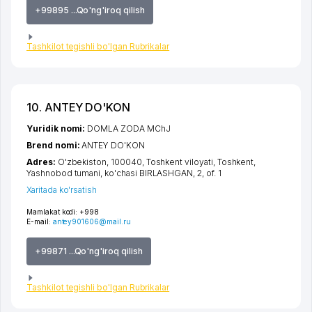
+99895 ...Qo'ng'iroq qilish
Tashkilot tegishli bo'lgan Rubrikalar
10. ANTEY DO'KON
Yuridik nomi:
DOMLA ZODA MChJ
Brend nomi:
ANTEY DO'KON
Adres:
O'zbekiston, 100040,
Toshkent viloyati
,
Toshkent
,
Yashnobod tumani
,
ko'chasi BIRLASHGAN
, 2, of. 1
Xaritada ko'rsatish
Mamlakat kodi:
+998
E-mail:
antey901606@mail.ru
+99871 ...Qo'ng'iroq qilish
Tashkilot tegishli bo'lgan Rubrikalar