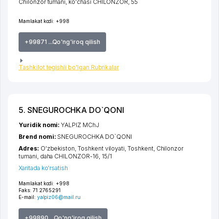
Chilonzor tumani
,
ko'chasi CHILONZOR
, 55
Mamlakat kodi:
+998
+99871 ...Qo'ng'iroq qilish
Tashkilot tegishli bo'lgan Rubrikalar
5. SNEGUROCHKA DO`QONI
Yuridik nomi:
YALPIZ MChJ
Brend nomi:
SNEGUROCHKA DO`QONI
Adres:
O'zbekiston,
Toshkent viloyati
,
Toshkent
,
Chilonzor
tumani
,
daha CHILONZOR-16
, 15/1
Xaritada ko'rsatish
Mamlakat kodi:
+998
Faks:
71 2765291
E-mail:
yalpiz06@mail.ru
+99890 ...Qo'ng'iroq qilish