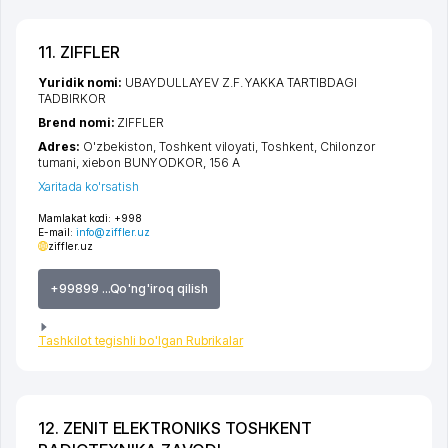
11. ZIFFLER
Yuridik nomi:
UBAYDULLAYEV Z.F. YAKKA TARTIBDAGI
TADBIRKOR
Brend nomi:
ZIFFLER
Adres:
O'zbekiston,
Toshkent viloyati
,
Toshkent
,
Chilonzor
tumani
,
xiеbon BUNYODKOR
, 156 А
Xaritada ko'rsatish
Mamlakat kodi:
+998
E-mail:
info@ziffler.uz
ziffler.uz
+99899 ...Qo'ng'iroq qilish
Tashkilot tegishli bo'lgan Rubrikalar
12. ZENIT ELEKTRONIKS TOSHKENT