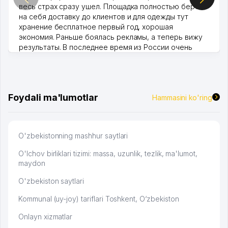
весь страх сразу ушел. Площадка полностью берет
на себя доставку до клиентов и для одежды тут
хранение бесплатное первый год, хорошая
экономия. Раньше боялась рекламы, а теперь вижу
результаты. В последнее время из России очень
много заказывают, а вначале только по Узбекистану
брали, но вяло. Удалось раскрутиться, дальше
развиваюсь потихоньку😊
Hamida 03.08.2026 12:45:39
Foydali ma'lumotlar
Hammasini ko'ring
O'zbekistonning mashhur saytlari
O'lchov birliklari tizimi: massa, uzunlik, tezlik, ma'lumot,
maydon
O'zbekiston saytlari
Kommunal (uy-joy) tariflari Toshkent, O‘zbekiston
Onlayn xizmatlar