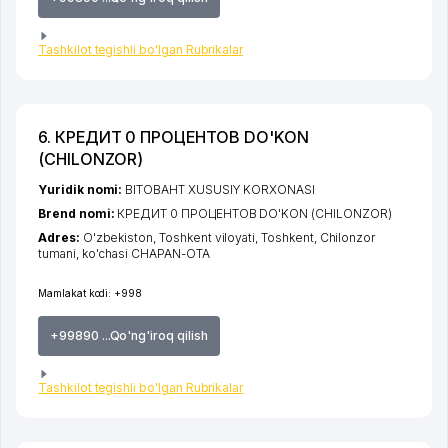
Tashkilot tegishli bo'lgan Rubrikalar
6. КРЕДИТ 0 ПРОЦЕНТОВ DO'KON
(CHILONZOR)
Yuridik nomi:
BITOBAHT XUSUSIY KORXONASI
Brend nomi:
КРЕДИТ 0 ПРОЦЕНТОВ DO'KON (CHILONZOR)
Adres:
O'zbekiston,
Toshkent viloyati
,
Toshkent
,
Chilonzor
tumani
,
ko'chasi CHAPAN-OTA
Mamlakat kodi:
+998
+99890 ...Qo'ng'iroq qilish
Tashkilot tegishli bo'lgan Rubrikalar