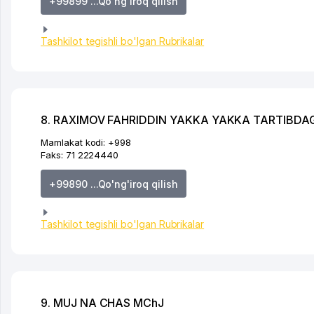
+99899 ...Qo'ng'iroq qilish
Tashkilot tegishli bo'lgan Rubrikalar
8. RAXIMOV FAHRIDDIN YAKKA YAKKA TARTIBDA
Mamlakat kodi:
+998
Faks:
71 2224440
+99890 ...Qo'ng'iroq qilish
Tashkilot tegishli bo'lgan Rubrikalar
9. MUJ NA CHAS MChJ