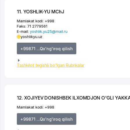
11. YOSHLIK-YU MChJ
Mamlakat kodi:
+998
Faks:
71 2779561
E-mail:
yoshlik.yu25@mail.ru
yoshlikyu.uz
+99871 ...Qo'ng'iroq qilish
Tashkilot tegishli bo'lgan Rubrikalar
12. XOJIYEV DONISHBEK ILXOMDJON O'GLI YAKK
Mamlakat kodi:
+998
+99871 ...Qo'ng'iroq qilish