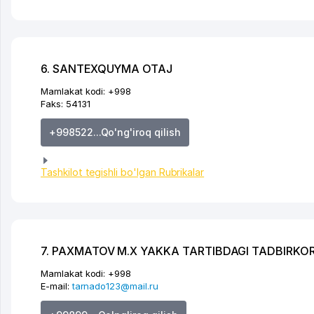
6. SANTEXQUYMA OTAJ
Mamlakat kodi:
+998
Faks:
54131
+998522...Qo'ng'iroq qilish
Tashkilot tegishli bo'lgan Rubrikalar
7. PAXMATOV M.X YAKKA TARTIBDAGI TADBIRKO
Mamlakat kodi:
+998
E-mail:
tarnado123@mail.ru