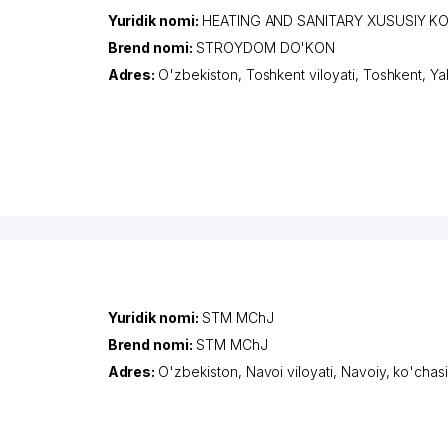
Yuridik nomi:
HEATING AND SANITARY XUSUSIY K
Brend nomi:
STROYDOM DO'KON
Adres:
O'zbekiston,
Toshkent viloyati
,
Toshkent
,
Ya
Yuridik nomi:
STM MChJ
Brend nomi:
STM MChJ
Adres:
O'zbekiston,
Navoi viloyati
,
Navoiy
,
ko'chas