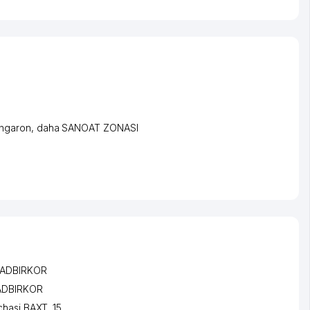
ngaron
,
daha SANOAT ZONASI
TADBIRKOR
ADBIRKOR
chasi BAXT
, 15