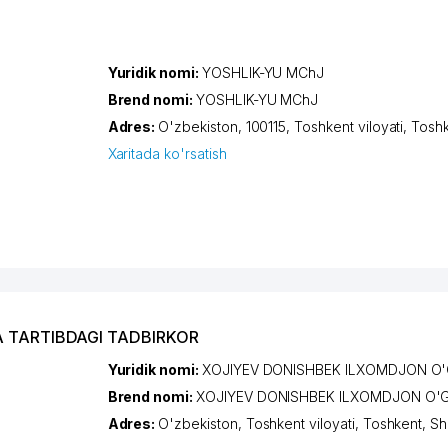
Yuridik nomi:
YOSHLIK-YU MChJ
Brend nomi:
YOSHLIK-YU MChJ
Adres:
O'zbekiston, 100115,
Toshkent viloyati
,
Tosh
Xaritada ko'rsatish
A TARTIBDAGI TADBIRKOR
Yuridik nomi:
XOJIYEV DONISHBEK ILXOMDJON O'
Brend nomi:
XOJIYEV DONISHBEK ILXOMDJON O'G
Adres:
O'zbekiston,
Toshkent viloyati
,
Toshkent
,
Sh