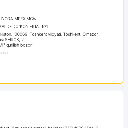
:
INORA IMPEX MChJ
KALDE DO'KON FILIAL №1
kiston, 100069,
Toshkent viloyati
,
Toshkent
,
Olmazor
asi SHIROK
, 2
I" qurilish bozori
atish