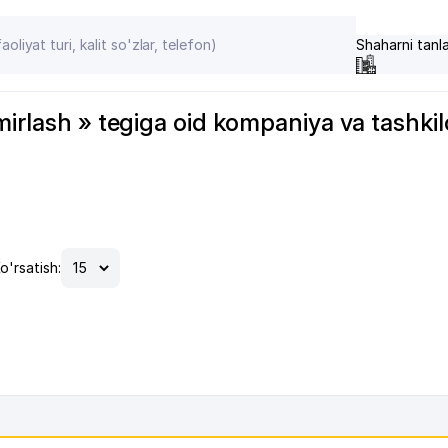
Shaharni tanl
irlash » tegiga oid kompaniya va tashkilotl
o'rsatish: