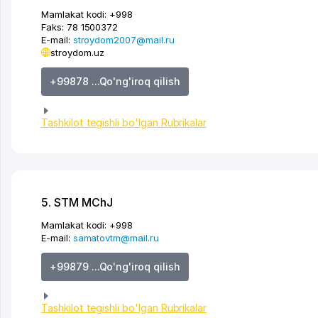
Mamlakat kodi:
+998
Faks:
78 1500372
E-mail:
stroydom2007@mail.ru
stroydom.uz
+99878 ...Qo'ng'iroq qilish
Tashkilot tegishli bo'lgan Rubrikalar
5. STM MChJ
Mamlakat kodi:
+998
E-mail:
samatovtm@mail.ru
+99879 ...Qo'ng'iroq qilish
Tashkilot tegishli bo'lgan Rubrikalar