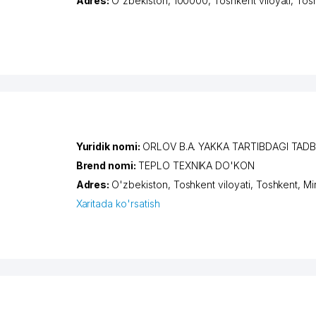
Adres:
O'zbekiston, 100000,
Toshkent viloyati
,
Tos
Yuridik nomi:
ORLOV B.A. YAKKA TARTIBDAGI TAD
Brend nomi:
TEPLO TEXNIKA DO'KON
Adres:
O'zbekiston,
Toshkent viloyati
,
Toshkent
,
Mi
Xaritada ko'rsatish