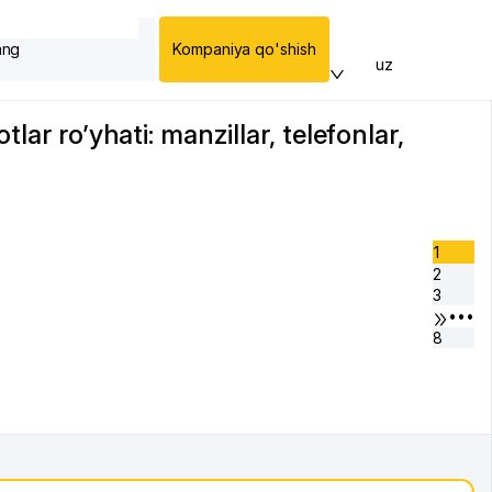
ang
Kompaniya qo'shish
uz
ar ro’yhati: manzillar, telefonlar,
1
2
3
•••
8