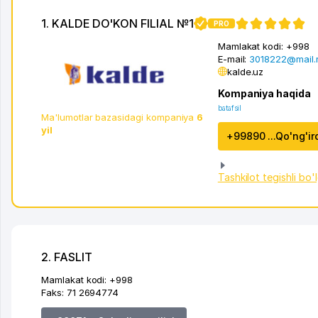
1. KALDE DO'KON FILIAL №1
PRO
Mamlakat kodi:
+998
E-mail:
3018222@mail.
kalde.uz
Kompaniya haqida
batafsil
Ma'lumotlar bazasidagi kompaniya
6
yil
+99890 ...Qo'ng'ir
Tashkilot tegishli bo'
2. FASLIT
Mamlakat kodi:
+998
Faks:
71 2694774