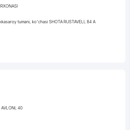
ORXONASI
kkasaroy tumani
,
ko'chasi SHOTA RUSTAVELI
, 84 A
i AVLONI
, 40