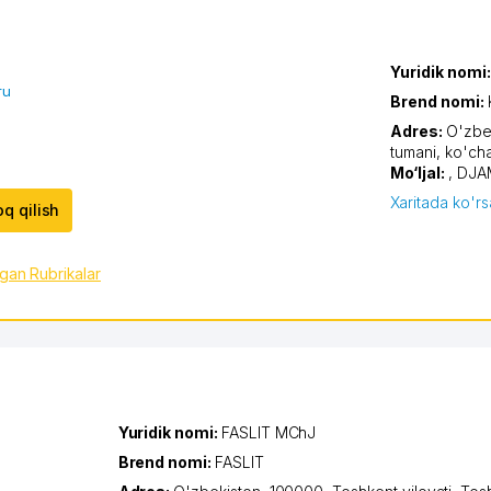
Yuridik nomi
ru
Brend nomi:
Adres:
O'zbe
tumani
,
ko'ch
Mo‘ljal:
, DJAM
Xaritada ko'rs
oq qilish
lgan Rubrikalar
Yuridik nomi:
FASLIT MChJ
Brend nomi:
FASLIT