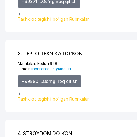
+99871 ...Qo'ng'iroq qilish
Tashkilot tegishli bo'lgan Rubrikalar
3. TEPLO TEXNIKA DO'KON
Mamlakat kodi:
+998
E-mail:
inobron99list@mail.ru
+99890 ...Qo'ng'iroq qilish
Tashkilot tegishli bo'lgan Rubrikalar
4. STROYDOM DO'KON