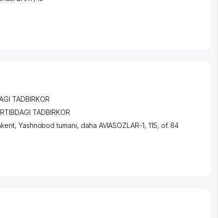
AGI TADBIRKOR
ARTIBDAGI TADBIRKOR
hkent
,
Yashnobod tumani
,
daha AVIASOZLAR-1
, 115, of. 84