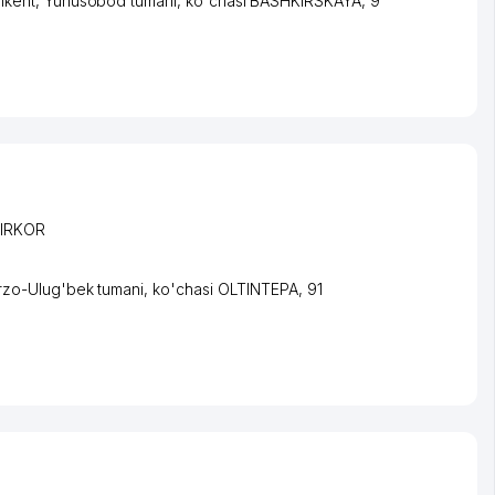
hkent
,
Yunusobod tumani
,
ko'chasi BASHKIRSKAYA
, 9
BIRKOR
rzo-Ulug'bek tumani
,
ko'chasi OLTINTEPA
, 91