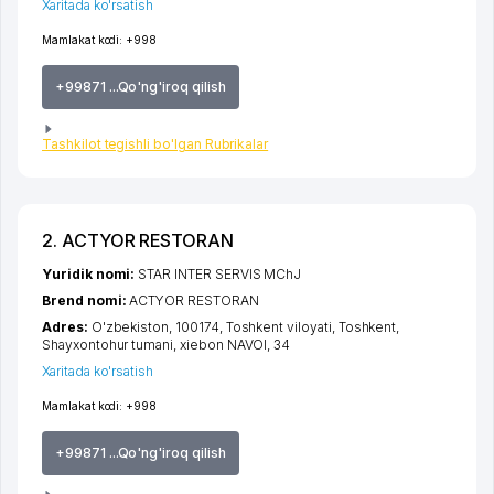
Xaritada ko'rsatish
Mamlakat kodi:
+998
+99871 ...Qo'ng'iroq qilish
Tashkilot tegishli bo'lgan Rubrikalar
2. ACTYOR RESTORAN
Yuridik nomi:
STAR INTER SERVIS MChJ
Brend nomi:
ACTYOR RESTORAN
Adres:
O'zbekiston, 100174,
Toshkent viloyati
,
Toshkent
,
Shayxontohur tumani
,
xiеbon NAVOI
, 34
Xaritada ko'rsatish
Mamlakat kodi:
+998
+99871 ...Qo'ng'iroq qilish