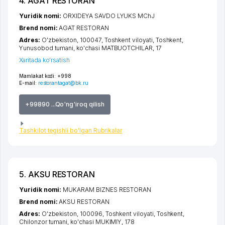
4. AGAT RESTORAN
Yuridik nomi:
ORXIDEYA SAVDO LYUKS MChJ
Brend nomi:
AGAT RESTORAN
Adres:
O'zbekiston, 100047,
Toshkent viloyati
,
Toshkent
,
Yunusobod tumani
,
ko'chasi MATBUOTCHILAR
, 17
Xaritada ko'rsatish
Mamlakat kodi:
+998
E-mail:
restorantagat@bk.ru
+99890 ...Qo'ng'iroq qilish
Tashkilot tegishli bo'lgan Rubrikalar
5. AKSU RESTORAN
Yuridik nomi:
MUKARAM BIZNES RESTORAN
Brend nomi:
AKSU RESTORAN
Adres:
O'zbekiston, 100096,
Toshkent viloyati
,
Toshkent
,
Chilonzor tumani
,
ko'chasi MUKIMIY
, 178