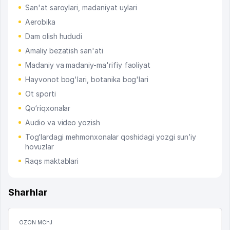
San'at saroylari, madaniyat uylari
Aerobika
Dam olish hududi
Amaliy bezatish san'ati
Madaniy va madaniy-ma'rifiy faoliyat
Hayvonot bog'lari, botanika bog'lari
Ot sporti
Qo‘riqxonalar
Audio va video yozish
Tog‘lardagi mehmonxonalar qoshidagi yozgi sun’iy
hovuzlar
Raqs maktablari
Sharhlar
OZON MChJ