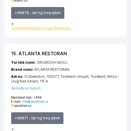
assorti.uz
+99878 ...Qo'ng'iroq qilish
Tashkilot tegishli bo'lgan Rubrikalar
15. ATLANTA RESTORAN
Yuridik nomi:
OROMGOH MChJ
Brend nomi:
ATLANTA RESTORAN
Adres:
O'zbekiston, 100077,
Toshkent viloyati
,
Toshkent
,
Mirzo-
Ulug'bek tumani
, 115 А
Xaritada ko'rsatish
Mamlakat kodi:
+998
E-mail:
info@sayokhat.uz
sayokhat.uz
+99871 ...Qo'ng'iroq qilish