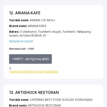
12. ARIANA KAFE
Yuridik nomi:
AKBARI LTD MChJ
Brend nomi:
ARIANA KAFE
Adres:
O'zbekiston,
Toshkent viloyati
,
Toshkent
,
Yakkasaroy
tumani
,
ko'chasi BOBUR
, 61
Xaritada ko'rsatish
Mamlakat kodi:
+998
+99871 ...Qo'ng'iroq qilish
Tashkilot tegishli bo'lgan Rubrikalar
13. ARTISHOCK RESTORAN
Yuridik nomi:
CATERING BEST FOOD XUSUSIY KORXONASI
Brend nomi:
ARTISHOCK RESTORAN