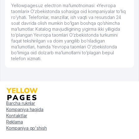
Yellowpages.uz electron ma’lumotnomasi: «Yevropa
taomlari» Oʻzbekistonda sohasiga oid kompaniyalar to’liq
ro’yhati. Telefonlar, manzillar, ish vaqti va resursdan 24
soat davrida olish mumkin bo’lgan boshqa qo’shimcha
ma’lumotlar. Katalog mavjudligining yigirma ikki yilligida
to’plangan Yevropa taomlari Oʻzbekistonda turkumini
faqat tekshirilgan va doim yangilib bo’riladigan
ma’lumotlari, hamda Yevropa taomlari Oʻzbekistonda
bo’limiga oid dolzarb ma’lumotlarni to’plagan bepul
telefon xizmati.
Barcha ruknlar
Kompaniya haqida
Kontaktlar
Reklama
Kompaniya qo'shish