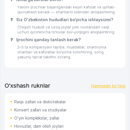
Yaxshi ijrochilar bajarilgandan keyin kafolat va qo‘llab-
quvvatlash beradi — shartlarni oldindan aniqlashtiring.
❓
Siz O'zbekiston hududlari bo‘yicha ishlaysizmi?
Chiqish hududi va uzoq joylar yoki nostandart vaqt
uchun qo‘shimcha to‘lovlar bor-yo‘qligini aniqlashtiring.
❓
Ijrochini qanday tanlash kerak?
2–3 ta kompaniyani tajriba, muddatlar, shartnoma
shartlari va kafolatlar bo‘yicha solishtiring, so‘ng
yakuniy tijorat taklifini so‘rang.
O‘xshash ruknlar
Hammasini ko'ring
Raqs zallari va diskotekalar
Konsert zallari va studiyalar
O‘yin komplekslar, zallar
Hovuzlar, dam olish joylari