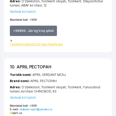
Adres:
O'zbekiston,
Toshkent viloyati
,
Toshkent
,
Shayxontohur
tumani
, ABAY ko'chasi, 12
Xaritada ko'rsatish
Mamlakat kodi:
+998
+99899 ...Qo'ng'iroq qilish
Tashkilot tegishli bo'lgan Rubrikalar
10. APRIL РЕСТОРАН
Yuridik nomi:
APRIL VERDANT MChJ
Brend nomi:
APRIL РЕСТОРАН
Adres:
O'zbekiston,
Toshkent viloyati
,
Toshkent
,
Yunusobod
tumani
,
ko'chasi CHINOBOD
, 63
Xaritada ko'rsatish
Mamlakat kodi:
+998
E-mail:
restoran-april@yandex.ru
april.uz