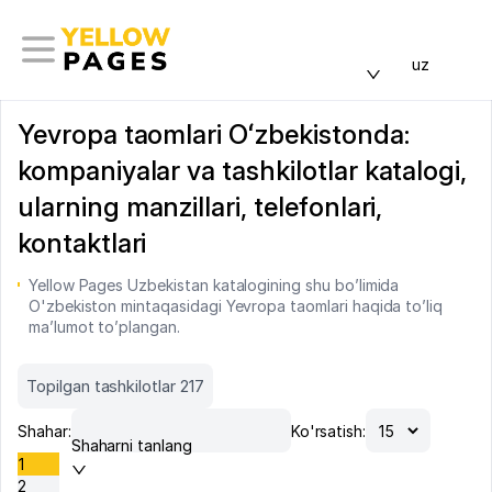
uz
Yevropa taomlari Oʻzbekistonda:
kompaniyalar va tashkilotlar katalogi,
ularning manzillari, telefonlari,
kontaktlari
Yellow Pages Uzbekistan katalogining shu bo’limida
O'zbekiston mintaqasidagi Yevropa taomlari haqida to’liq
ma’lumot to’plangan.
Topilgan tashkilotlar 217
Shahar:
Ko'rsatish:
Shaharni tanlang
1
2