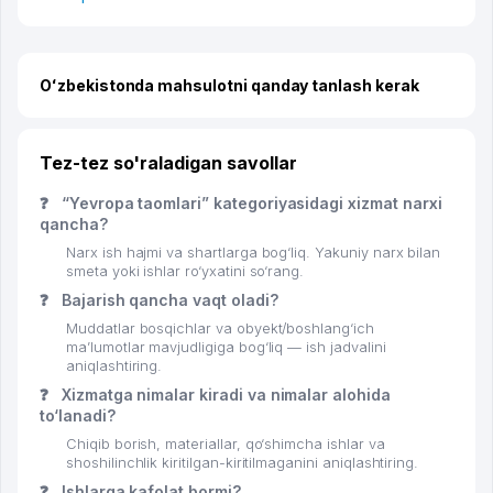
Oʻzbekistonda mahsulotni qanday tanlash kerak
Tez-tez so'raladigan savollar
❓
“Yevropa taomlari” kategoriyasidagi xizmat narxi
qancha?
Narx ish hajmi va shartlarga bog‘liq. Yakuniy narx bilan
smeta yoki ishlar ro‘yxatini so‘rang.
❓
Bajarish qancha vaqt oladi?
Muddatlar bosqichlar va obyekt/boshlang‘ich
ma’lumotlar mavjudligiga bog‘liq — ish jadvalini
aniqlashtiring.
❓
Xizmatga nimalar kiradi va nimalar alohida
to‘lanadi?
Chiqib borish, materiallar, qo‘shimcha ishlar va
shoshilinchlik kiritilgan-kiritilmaganini aniqlashtiring.
❓
Ishlarga kafolat bormi?