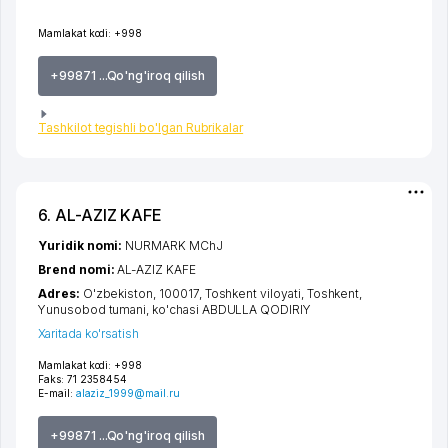
Mamlakat kodi:
+998
+99871 ...Qo'ng'iroq qilish
Tashkilot tegishli bo'lgan Rubrikalar
6. AL-AZIZ KAFE
Yuridik nomi:
NURMARK MChJ
Brend nomi:
AL-AZIZ KAFE
Adres:
O'zbekiston, 100017,
Toshkent viloyati
,
Toshkent
,
Yunusobod tumani
,
ko'chasi ABDULLA QODIRIY
Xaritada ko'rsatish
Mamlakat kodi:
+998
Faks:
71 2358454
E-mail:
alaziz_1999@mail.ru
+99871 ...Qo'ng'iroq qilish