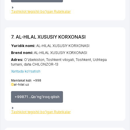
Tashkilot tegishli bo'lgan Rubrikalar
7. AL-HILAL XUSUSIY KORXONASI
Yuridik nomi:
AL-HILAL XUSUSIY KORXONASI
Brend nomi:
AL-HILAL XUSUSIY KORXONASI
Adres:
O'zbekiston,
Toshkent viloyati
,
Toshkent
,
Uchtepa
tumani
,
daha CHILONZOR-13
Xaritada ko'rsatish
Mamlakat kodi:
+998
al-hilal.uz
+99871 ...Qo'ng'iroq qilish
Tashkilot tegishli bo'lgan Rubrikalar