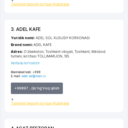
Tashkilot tegishli bo'lgan Rubrikalar
3. ADEL KAFE
Yuridik nomi:
ADEL SOL XUSUSIY KORXONASI
Brend nomi:
ADEL KAFE
Adres:
O'zbekiston,
Toshkent viloyati
,
Toshkent
,
Mirobod
tumani
,
ko'chasi TOLLIMARJON
, 135
Xaritada ko'rsatish
Mamlakat kodi:
+998
E-mail:
adel-sol@mail.ru
+99897 ...Qo'ng'iroq qilish
Tashkilot tegishli bo'lgan Rubrikalar