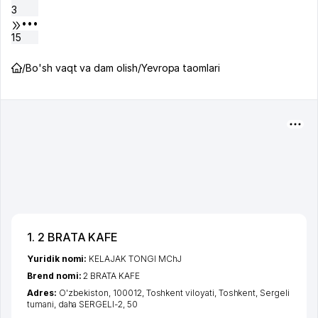
3
•••
15
/
Bo'sh vaqt va dam olish
/
Yevropa taomlari
1. 2 BRATA KAFE
Yuridik nomi:
KELAJAK TONGI MChJ
Brend nomi:
2 BRATA KAFE
Adres:
O'zbekiston, 100012,
Toshkent viloyati
,
Toshkent
,
Sergeli
tumani
,
daha SERGELI-2
, 50