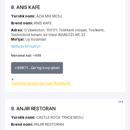
8. ANIS KAFE
Yuridik nomi:
AZIA MIX MChJ
Brend nomi:
ANIS KAFE
Adres:
O'zbekiston, 100171,
Toshkent viloyati
,
Toshkent
,
Yashnobod tumani
,
ko'chasi AVIASOZLAR
, 22
Mo‘ljal:
Uy Xodimlari
Xaritada ko'rsatish
Mamlakat kodi:
+998
+99871 ...Qo'ng'iroq qilish
Tashkilot tegishli bo'lgan Rubrikalar
9. ANJIR RESTORAN
Yuridik nomi:
CASTLE ROCK TRADE MChJ
Brend nomi:
ANJIR RESTORAN