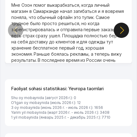
Мне Озон помог выкарабкаться, когда личный
магазин в Самарканде начал загибаться и я вовремя
поняла, что обычный офлайн это тупик. Самое
трудное было просто решиться, но когда
зарегистрировалась и отправила первые заказы,
весь страх сразу ушел. Площадка полностью берет
на себя доставку до клиентов и для одежды тут
хранение бесплатное первый год, хорошая
экономия. Раньше боялась рекламы, а теперь вижу
результаты. В последнее время из России очень
много заказывают, а вначале только по Узбекистану
брали, но вяло. Удалось раскрутиться, дальше
развиваюсь потихоньку😊
Hamida 03.08.2026 12:45:39
Faoliyat sohasi statistikasi: Yevropa taomlari
Shu oy mobaynida (август 2026 г.): 0
O'tgan oy mobaynida (июль 2026 г.): 12
3 oy mobaynida (июнь 2026 г. - июль 2026 г.): 1656
Yarim yil mobaynida (март 2026 г. - июль 2026 г.): 3408
1 yil mobaynida (январь 2025 г. - декабрь 2025 г.): 7710