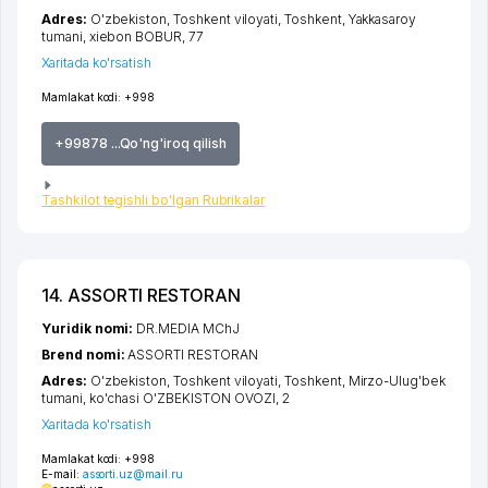
Adres:
O'zbekiston,
Toshkent viloyati
,
Toshkent
,
Yakkasaroy
tumani
,
xiеbon BOBUR
, 77
Xaritada ko'rsatish
Mamlakat kodi:
+998
+99878 ...Qo'ng'iroq qilish
Tashkilot tegishli bo'lgan Rubrikalar
14. ASSORTI RESTORAN
Yuridik nomi:
DR.MEDIA MChJ
Brend nomi:
ASSORTI RESTORAN
Adres:
O'zbekiston,
Toshkent viloyati
,
Toshkent
,
Mirzo-Ulug'bek
tumani
,
ko'chasi O'ZBEKISTON OVOZI
, 2
Xaritada ko'rsatish
Mamlakat kodi:
+998
E-mail:
assorti.uz@mail.ru