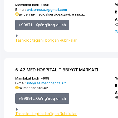
Mamlakat kodi:
+998
Y
E-mail:
avicenna.uz@gmail.com
B
avicenna-medicalservice.uz
avicenna.uz
A
k
+99871 ...Qo'ng'iroq qilish
X
Tashkilot tegishli bo'lgan Rubrikalar
6. AZIMED HOSPITAL TIBBIYOT MARKAZI
Mamlakat kodi:
+998
Y
E-mail:
info@azimedhospital.uz
B
azimedhospital.uz
A
B
+99891 ...Qo'ng'iroq qilish
Tashkilot tegishli bo'lgan Rubrikalar