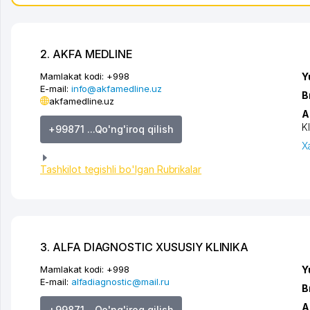
2. AKFA MEDLINE
Mamlakat kodi:
+998
Y
E-mail:
info@akfamedline.uz
B
akfamedline.uz
A
K
+99871 ...Qo'ng'iroq qilish
X
Tashkilot tegishli bo'lgan Rubrikalar
3. ALFA DIAGNOSTIC XUSUSIY KLINIKA
Mamlakat kodi:
+998
Y
E-mail:
alfadiagnostic@mail.ru
B
A
+99871 ...Qo'ng'iroq qilish