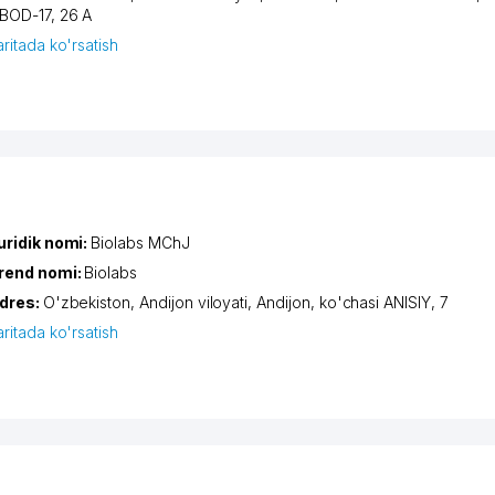
BOD-17
, 26 А
aritada ko'rsatish
uridik nomi:
Biolabs MChJ
rend nomi:
Biolabs
dres:
O'zbekiston,
Andijon viloyati
,
Andijon
,
ko'chasi ANISIY
, 7
aritada ko'rsatish