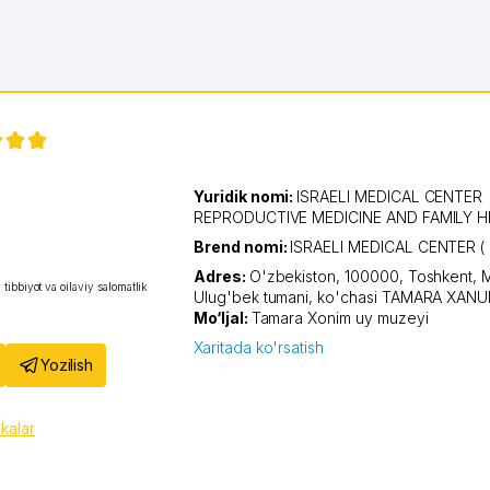
Yuridik nomi:
ISRAELI MEDICAL CENTER
REPRODUCTIVE MEDICINE AND FAMILY 
Brend nomi:
ISRAELI MEDICAL CENTER (
Adres:
O'zbekiston, 100000,
Toshkent
,
M
tibbiyot va oilaviy salomatlik
Ulug'bek tumani
,
ko'chasi TAMARA XAN
Mo‘ljal:
Tamara Xonim uy muzeyi
Xaritada ko'rsatish
Yozilish
ikalar