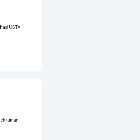
hasi USTA
ek tumani
,