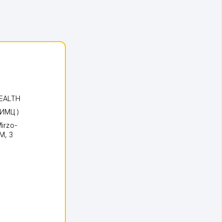
HEALTH
 ИМЦ )
irzo-
UM
, 3