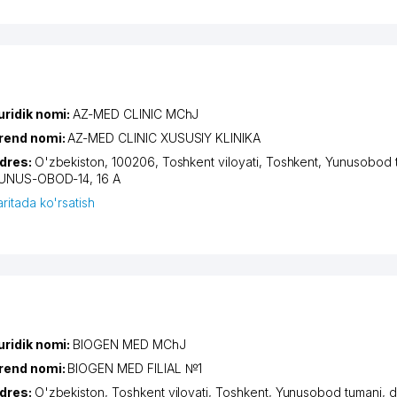
uridik nomi:
AZ-MED CLINIC MChJ
rend nomi:
AZ-MED CLINIC XUSUSIY KLINIKA
dres:
O'zbekiston, 100206,
Toshkent viloyati
,
Toshkent
,
Yunusobod 
UNUS-OBOD-14
, 16 А
aritada ko'rsatish
uridik nomi:
BIOGEN MED MChJ
rend nomi:
BIOGEN MED FILIAL №1
dres:
O'zbekiston,
Toshkent viloyati
,
Toshkent
,
Yunusobod tumani
,
d