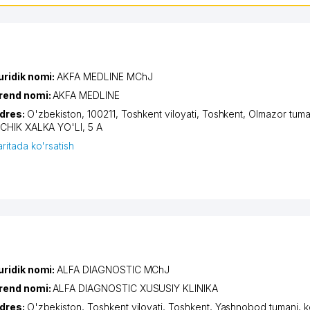
uridik nomi:
AKFA MEDLINE MChJ
rend nomi:
AKFA MEDLINE
dres:
O'zbekiston, 100211,
Toshkent viloyati
,
Toshkent
,
Olmazor tuma
ICHIK XALKA YO'LI
, 5 А
aritada ko'rsatish
uridik nomi:
ALFA DIAGNOSTIC MChJ
rend nomi:
ALFA DIAGNOSTIC XUSUSIY KLINIKA
dres:
O'zbekiston,
Toshkent viloyati
,
Toshkent
,
Yashnobod tumani
,
k