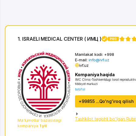
1. ISRAELI MEDICAL CENTER ( ИМЦ )
PRO
15
Mamlakat kodi:
+998
E-mail:
info@ivf.uz
ivf.uz
Kompaniya haqida
IMC Clinic-Toshkentdagi Isroil reproduktiv 
tibbiyot markazi
batafsil
+99855 ...Qo'ng'iroq qilish
Tashkilot tegishli bo'lgan Rubr
Ma'lumotlar bazasidagi
kompaniya
1 yil