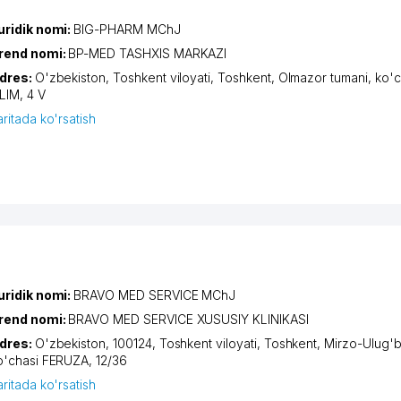
uridik nomi:
BIG-PHARM MChJ
rend nomi:
BP-MED TASHXIS MARKAZI
dres:
O'zbekiston,
Toshkent viloyati
,
Toshkent
,
Olmazor tumani
,
ko'c
LIM
, 4 V
aritada ko'rsatish
uridik nomi:
BRAVO MED SERVICE MChJ
rend nomi:
BRAVO MED SERVICE XUSUSIY KLINIKASI
dres:
O'zbekiston, 100124,
Toshkent viloyati
,
Toshkent
,
Mirzo-Ulug'b
o'chasi FERUZA
, 12/36
aritada ko'rsatish