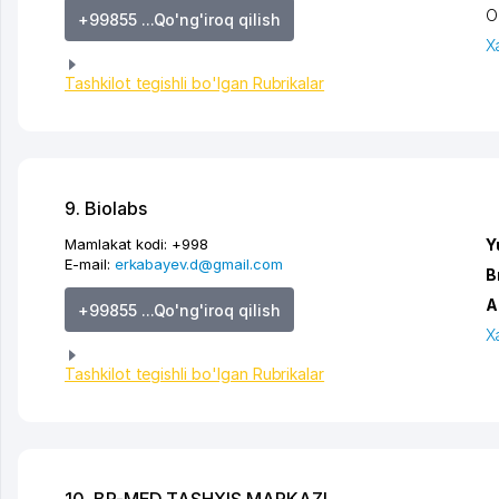
O
+99855 ...Qo'ng'iroq qilish
X
Tashkilot tegishli bo'lgan Rubrikalar
9. Biolabs
Mamlakat kodi:
+998
Y
E-mail:
erkabayev.d@gmail.com
B
A
+99855 ...Qo'ng'iroq qilish
X
Tashkilot tegishli bo'lgan Rubrikalar