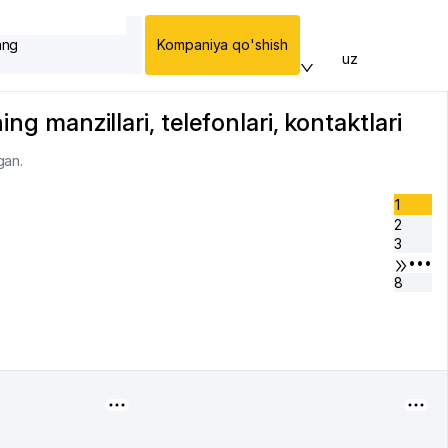
ang
Kompaniya qo'shish
uz
ng manzillari, telefonlari, kontaktlari
gan.
1
2
3
•••
8