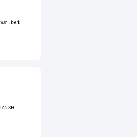
umani
,
berk
 TANISH