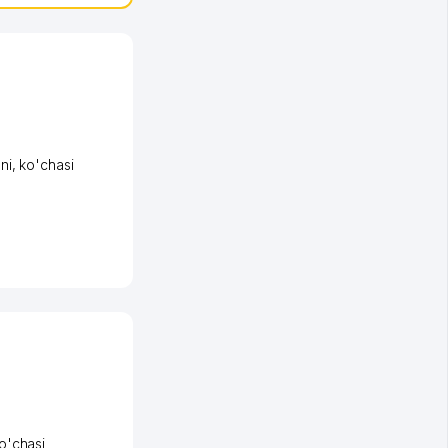
ni
,
ko'chasi
o'chasi