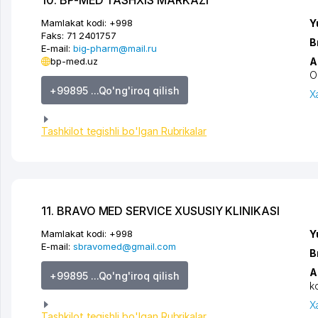
10. BP-MED TASHXIS MARKAZI
Mamlakat kodi:
+998
Y
Faks:
71 2401757
B
E-mail:
big-pharm@mail.ru
bp-med.uz
A
O
+99895 ...Qo'ng'iroq qilish
X
Tashkilot tegishli bo'lgan Rubrikalar
11. BRAVO MED SERVICE XUSUSIY KLINIKASI
Mamlakat kodi:
+998
Y
E-mail:
sbravomed@gmail.com
B
A
+99895 ...Qo'ng'iroq qilish
k
X
Tashkilot tegishli bo'lgan Rubrikalar