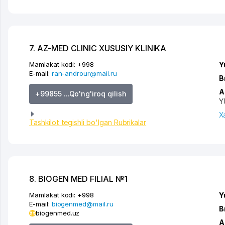
7. AZ-MED CLINIC XUSUSIY KLINIKA
Mamlakat kodi:
+998
Y
E-mail:
ran-androur@mail.ru
B
A
+99855 ...Qo'ng'iroq qilish
Y
X
Tashkilot tegishli bo'lgan Rubrikalar
8. BIOGEN MED FILIAL №1
Mamlakat kodi:
+998
Y
E-mail:
biogenmed@mail.ru
B
biogenmed.uz
A