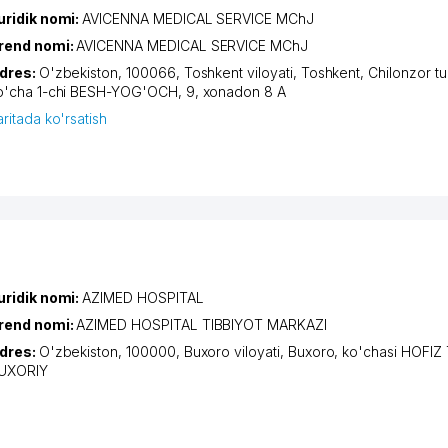
uridik nomi:
AVICENNA MEDICAL SERVICE MChJ
rend nomi:
AVICENNA MEDICAL SERVICE MChJ
dres:
O'zbekiston, 100066,
Toshkent viloyati
,
Toshkent
,
Chilonzor t
o'cha 1-chi BESH-YOG'OCH
, 9, xonadon 8 A
aritada ko'rsatish
uridik nomi:
AZIMED HOSPITAL
rend nomi:
AZIMED HOSPITAL TIBBIYOT MARKAZI
dres:
O'zbekiston, 100000,
Buxoro viloyati
,
Buxoro
,
ko'chasi HOFIZ
UXORIY