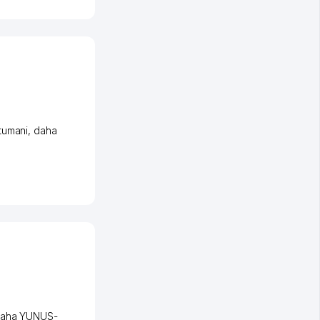
tumani
,
daha
aha YUNUS-