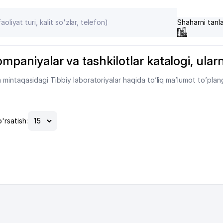
Shaharni tanl
paniyalar va tashkilotlar katalogi, ularni
mintaqasidagi Tibbiy laboratoriyalar haqida to’liq ma’lumot to’plan
'rsatish: