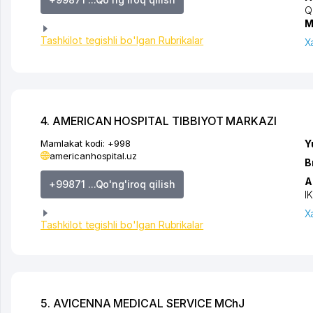
Q
M
Tashkilot tegishli bo'lgan Rubrikalar
X
4. AMERICAN HOSPITAL TIBBIYOT MARKAZI
Mamlakat kodi:
+998
Y
americanhospital.uz
B
A
+99871 ...Qo'ng'iroq qilish
I
X
Tashkilot tegishli bo'lgan Rubrikalar
5. AVICENNA MEDICAL SERVICE MChJ