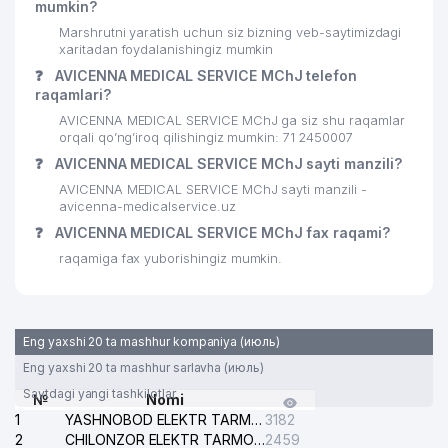
mumkin?
Marshrutni yaratish uchun siz bizning veb-saytimizdagi
xaritadan foydalanishingiz mumkin
❓
AVICENNA MEDICAL SERVICE MChJ telefon
raqamlari?
AVICENNA MEDICAL SERVICE MChJ ga siz shu raqamlar
orqali qo’ng’iroq qilishingiz mumkin: 71 2450007
❓
AVICENNA MEDICAL SERVICE MChJ sayti manzili?
AVICENNA MEDICAL SERVICE MChJ sayti manzili -
avicenna-medicalservice.uz
❓
AVICENNA MEDICAL SERVICE MChJ fax raqami?
raqamiga fax yuborishingiz mumkin.
Eng yaxshi 20 ta mashhur kompaniya (июль)
Eng yaxshi 20 ta mashhur sarlavha (июль)
Saytdagi yangi tashkilotlar
№
Nomi
1
YASHNOBOD ELEKTR TARMOG'I NOSOZLIKLARI XIZMATI
3182
2
CHILONZOR ELEKTR TARMOG'I NOSOZLIK XIZMATI
2459