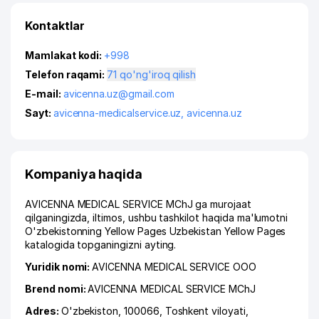
Kontaktlar
Mamlakat kodi:
+998
Telefon raqami:
71 qo'ng'iroq qilish
E-mail:
avicenna.uz@gmail.com
Sayt:
avicenna-medicalservice.uz
,
avicenna.uz
Kompaniya haqida
AVICENNA MEDICAL SERVICE MChJ ga murojaat
qilganingizda, iltimos, ushbu tashkilot haqida ma'lumotni
O'zbekistonning Yellow Pages Uzbekistan Yellow Pages
katalogida topganingizni ayting.
Yuridik nomi:
AVICENNA MEDICAL SERVICE ООО
Brend nomi:
AVICENNA MEDICAL SERVICE MChJ
Adres:
O'zbekiston, 100066,
Toshkent viloyati
,