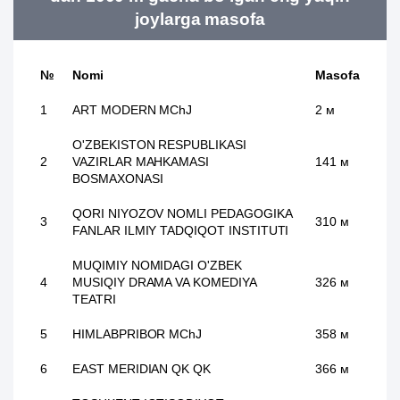
joylarga masofa
№
Nomi
Masofa
1
ART MODERN MChJ
2 м
O'ZBEKISTON RESPUBLIKASI
2
VAZIRLAR MAHKAMASI
141 м
BOSMAXONASI
QORI NIYOZOV NOMLI PEDAGOGIKA
3
310 м
FANLAR ILMIY TADQIQOT INSTITUTI
MUQIMIY NOMIDAGI O'ZBEK
4
MUSIQIY DRAMA VA KOMEDIYA
326 м
TEATRI
5
HIMLABPRIBOR MChJ
358 м
6
EAST MERIDIAN QK QK
366 м