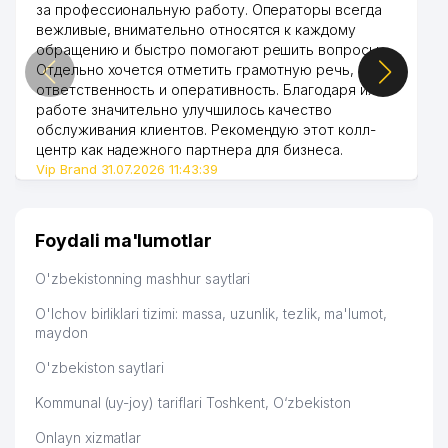
за профессиональную работу. Операторы всегда
вежливые, внимательно относятся к каждому
обращению и быстро помогают решить вопросы.
Отдельно хочется отметить грамотную речь,
ответственность и оперативность. Благодаря их
работе значительно улучшилось качество
обслуживания клиентов. Рекомендую этот колл-
центр как надежного партнера для бизнеса.
Vip Brand 31.07.2026 11:43:39
Foydali ma'lumotlar
O'zbekistonning mashhur saytlari
O'lchov birliklari tizimi: massa, uzunlik, tezlik, ma'lumot,
maydon
O'zbekiston saytlari
Kommunal (uy-joy) tariflari Toshkent, O‘zbekiston
Onlayn xizmatlar