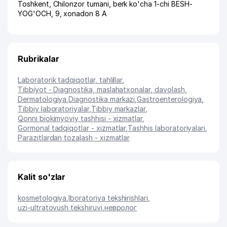
Toshkent
,
Chilonzor tumani
,
berk ko'cha 1-chi BESH-
YOG'OCH
, 9, xonadon 8 A
Rubrikalar
Laboratorik tadqiqotlar, tahlillar
,
Tibbiyot - Diagnostika, maslahatxonalar, davolash
,
Dermatologiya
,
Diagnostika markazi
,
Gastroenterologiya
,
Tibbiy laboratoriyalar
,
Tibbiy markazlar
,
Qonni biokimyoviy tashhisi - xizmatlar
,
Gormonal tadqiqotlar - xizmatlar
,
Tashhis laboratoriyalari
,
Parazitlardan tozalash - xizmatlar
Kalit so'zlar
kosmetologiya
,
lboratoriya tekshirishlari
,
uzi-ultratovush tekshiruvi
,
невролог