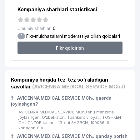
15
MIR SVETA MChJ
905 м
Kompaniya sharhlari statistikasi
INTERCONCEPTS
16
934 м
INTERCORPORATED VAKOLATXONA
Umumiy sharhlar:
0
?
Fikr-mulohazalarni moderatsiya qilish qoidalari
Fikr qoldirish
Kompaniya haqida tez-tez so'raladigan
savollar
(AVICENNA MEDICAL SERVICE MChJ)
❓
AVICENNA MEDICAL SERVICE MChJ qaerda
joylashgan?
AVICENNA MEDICAL SERVICE MChJ shu manzilda
joylashgan: O'zbekiston, Toshkent viloyati, TOSHKENT,
CHILONZOR tumani, 13-chi SAGBON, 100066, 9,
xonadon 8 A.
❓
AVICENNA MEDICAL SERVICE MChJ qanday borish