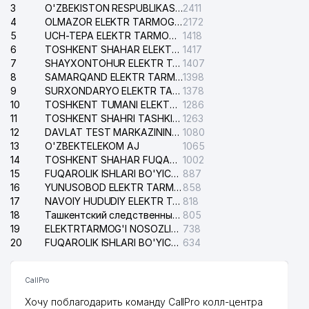
3
O'ZBEKISTON RESPUBLIKASI BOSH PROKURATURASI ISHONCH TELEFONI
2411
4
OLMAZOR ELEKTR TARMOG'I NOSOZLIKLARI XIZMATI
2172
5
UCH-TEPA ELEKTR TARMOG'I NOSOZLIKLARI XIZMATI
1418
6
TOSHKENT SHAHAR ELEKTR TARMOQLARI KORXONASI AJ
1417
7
SHAYXONTOHUR ELEKTR TARMOG'I NOSOZLIKLARINI TUZATISH XIZMATI
1407
8
SAMARQAND ELEKTR TARMOQLARI AJ
1398
9
SURXONDARYO ELEKTR TARMOQLARI AJ
1378
10
TOSHKENT TUMANI ELEKTR TARMOG'I AVARIYA XIZMATI
1286
11
TOSHKENT SHAHRI TASHKILOT TELEFONLARI HAQIDA MA'LUMOT BYUROSI
1263
12
DAVLAT TEST MARKAZINING ISHONCH TELEFONLARI
1080
13
O'ZBEKTELEKOM AJ
1065
14
TOSHKENT SHAHAR FUQAROLIK ISHLARI BO'YICHA SUDI
1002
15
FUQAROLIK ISHLARI BO'YICHA YAKKASAROY TUMANLARARO SUDI
887
16
YUNUSOBOD ELEKTR TARMOG'I NOSOZLIKLARI XIZMATI
858
17
NAVOIY HUDUDIY ELEKTR TARMOQLARI KORXONASI AJ
818
18
Ташкентский следственный изолятор
805
19
ELEKTRTARMOG'I NOSOZLIKLARINI TO'ZATISH SERGELI XIZMATI
738
20
FUQAROLIK ISHLARI BO'YICHA UCH-TEPA TUMANI SUDI
634
CallPro
Хочу поблагодарить команду CallPro колл-центра