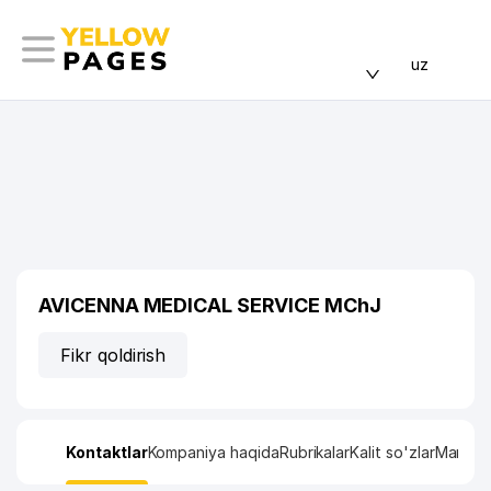
uz
AVICENNA MEDICAL SERVICE MChJ
Fikr qoldirish
Kontaktlar
Kompaniya haqida
Rubrikalar
Kalit so'zlar
Manzil x