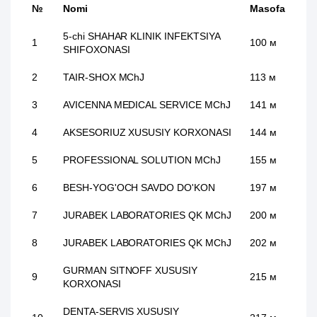
№
Nomi
Masofa
5-chi SHAHAR KLINIK INFEKTSIYA
1
100 м
SHIFOXONASI
2
TAIR-SHOX MChJ
113 м
3
AVICENNA MEDICAL SERVICE MChJ
141 м
4
AKSESORIUZ XUSUSIY KORXONASI
144 м
5
PROFESSIONAL SOLUTION MChJ
155 м
6
BESH-YOG'OCH SAVDO DO'KON
197 м
7
JURABEK LABORATORIES QK MChJ
200 м
8
JURABEK LABORATORIES QK MChJ
202 м
GURMAN SITNOFF XUSUSIY
9
215 м
KORXONASI
DENTA-SERVIS XUSUSIY