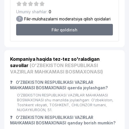
19
IDEAL TARA ShK
320 м
Umumiy sharhlar:
0
20
IDENTI RA XUSUSIY KORXONASI
330 м
?
Fikr-mulohazalarni moderatsiya qilish qoidalari
21
KAM AIR VAKOLATXONA
331 м
Fikr qoldirish
LAWYER PALVANOV ADVOKATLIK
22
333 м
BYUROSI
23
Minim design
334 м
Kompaniya haqida tez-tez so'raladigan
MEHRIBONLIK KEKSALARGA SOSIAL
savollar
(O'ZBEKISTON RESPUBLIKASI
24
YORDAMLASHTIRISH JAMIYATI
337 м
VAZIRLAR MAHKAMASI BOSMAXONASI)
(CHILONZOR BO'LIMI)
❓
O'ZBEKISTON RESPUBLIKASI VAZIRLAR
RESPUBLIKA ILMIY PADAGOGIKA
MAHKAMASI BOSMAXONASI qaerda joylashgan?
25
347 м
KUTUBXONASI
O'ZBEKISTON RESPUBLIKASI VAZIRLAR MAHKAMASI
BOSMAXONASI shu manzilda joylashgan: O'zbekiston,
O'ZBEKISTON RESPUBLIKASI
Toshkent viloyati, TOSHKENT, CHILONZOR tumani,
26
TURIZMNI RIVOJLANTIRISH DAVLAT
353 м
NUGAYKURGON, 51.
QO'MITASI
❓
O'ZBEKISTON RESPUBLIKASI VAZIRLAR
MAHKAMASI BOSMAXONASI qanday borish mumkin?
27
HUMO ARENA KOMPLEKS
360 м