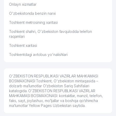
Onlayn xizmatlar
54
TOSHKENT SHAHRI HOKIMIYATI
533 м
O'zbekistonda benzin narxi
55
NANO PROFI MChJ
555 м
Toshkent metrosining xaritasi
56
FAVORITE MEBEL MChJ
556 м
Toshkent shahri, O'zbekiston favqulodda telefon
raqamlari
SPORT YAKKAKURASHLARI
57
BO'YICHA RESPUBLIKA OLIY SPORT
567 м
Toshkent xaritasi
MAXORATI MAKTABI
Toshkentdagi avtobus yo'nalishlari
TOSHKENT DAVLAT IQTISODIYOT
58
UNIVERSITETI INFORMASIYA
567 м
RESURS MARKAZI
O'ZBEKISTON RESPUBLIKASI VAZIRLAR MAHKAMASI
UMUMIY O'RTA TA'LIM MAKTABI №
BOSMAXONASI Toshkent, O'zbekiston mintaqasida –
59
569 м
90
dolzarb ma’lumotlar O’zbekiston Sariq Sahifalari
katalogida. O'ZBEKISTON RESPUBLIKASI VAZIRLAR
KATTA OLMAZOR MAHALLA
MAHKAMASI BOSMAXONASI: kontaktlar, manzil, telefon,
60
573 м
QO'MITASI
faks, sayt, joylashuv, mo’ljallar va boshqa qo’shimcha
ma’lumotlar Yellow Pages Uzbekistan saytida.
HAMKORBANK ATB TOSHKENT
61
575 м
FILIALI