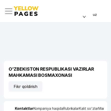
uz
O'ZBEKISTON RESPUBLIKASI VAZIRLAR
MAHKAMASI BOSMAXONASI
Fikr qoldirish
Kontaktlar
Kompaniya haqida
Rubrikalar
Kalit so'zlar
Manzil x