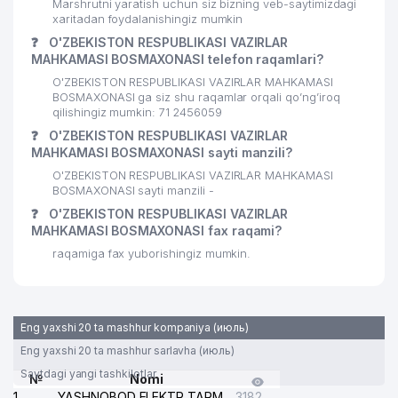
Marshrutni yaratish uchun siz bizning veb-saytimizdagi
xaritadan foydalanishingiz mumkin
28
ZAYNIDDIN UG'LI XUSUSIY FIRMASI
378 м
❓
O'ZBEKISTON RESPUBLIKASI VAZIRLAR
LIBERAL-DEMOKRATIK PARTIYASI
MAHKAMASI BOSMAXONASI telefon raqamlari?
29
379 м
SHAYXONTOHUR BO'LIMI
O'ZBEKISTON RESPUBLIKASI VAZIRLAR MAHKAMASI
BOSMAXONASI ga siz shu raqamlar orqali qo’ng’iroq
QORI NIYOZOV NOMLI
qilishingiz mumkin: 71 2456059
30
PEDAGOGIKA FANLAR ILMIY
384 м
❓
O'ZBEKISTON RESPUBLIKASI VAZIRLAR
TADQIQOT INSTITUTI
MAHKAMASI BOSMAXONASI sayti manzili?
O'ZBEKISTON RESPUBLIKASI VAZIRLAR MAHKAMASI
TOSHKENT IQTISODIYOT
BOSMAXONASI sayti manzili -
UNIVERSITETI QOSHIDAGI
31
IQTISODIY PROFIL O'QITUVCHILARI
397 м
❓
O'ZBEKISTON RESPUBLIKASI VAZIRLAR
MALAKASINI OSHIRISH TARMOQLI
MAHKAMASI BOSMAXONASI fax raqami?
MARKAZI
raqamiga fax yuborishingiz mumkin.
32
RENNOVA MChJ
403 м
ALFA MIKROKREDIT TASHKILOT
33
429 м
Eng yaxshi 20 ta mashhur kompaniya (июль)
MChJ
Eng yaxshi 20 ta mashhur sarlavha (июль)
34
LUX STROY XUSUSIY KORXONASI
442 м
Saytdagi yangi tashkilotlar
№
Nomi
1
YASHNOBOD ELEKTR TARMOG'I NOSOZLIKLARI XIZMATI
3182