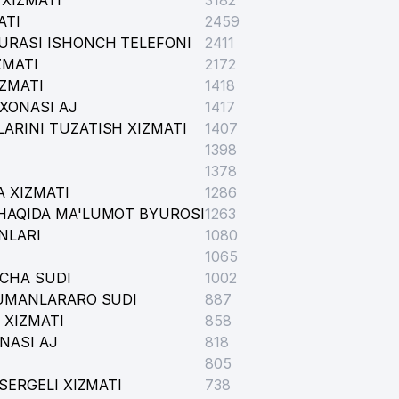
XIZMATI
3182
ATI
2459
URASI ISHONCH TELEFONI
2411
ZMATI
2172
IZMATI
1418
XONASI AJ
1417
ARINI TUZATISH XIZMATI
1407
1398
1378
 XIZMATI
1286
HAQIDA MA'LUMOT BYUROSI
1263
NLARI
1080
1065
ICHA SUDI
1002
TUMANLARARO SUDI
887
 XIZMATI
858
NASI AJ
818
805
SERGELI XIZMATI
738