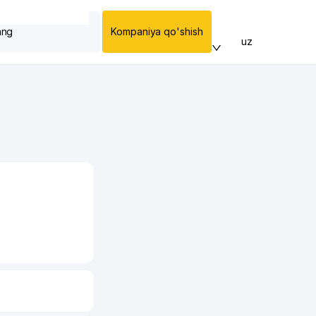
ang
Kompaniya qo'shish
uz