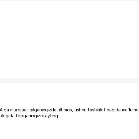
urojaat qilganingizda, iltimos, ushbu tashkilot haqida ma'lumo
logida topganingizni ayting.