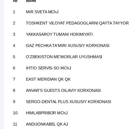
№
Nomi
1
MIR SVETA MChJ
2
TOSHKENT VILOYAT PEDAGOGLARNI QAYTA TAYYORLA
3
YAKKASAROY TUMANI HOKIMIYATI
4
GAZ PECHKA TA'MIRI XUSUSIY KORXONASI
5
O'ZBEKISTON ME'MORLAR UYUSHMASI
6
IHTIO SERVIS-SO MChJ
7
EAST MERIDIAN QK QK
8
ANVAR'S GUESTS OILAVIY KORXONASI
9
SERGO-DENTAL PLUS XUSUSIY KORXONASI
10
HIMLABPRIBOR MChJ
11
ANDIJONKABEL QK AJ