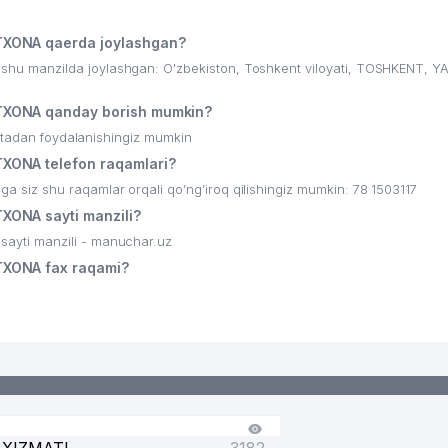
AKKASAROY FILIALI
XONA qaerda joylashgan?
u manzilda joylashgan: O'zbekiston, Toshkent viloyati, TOSHKENT,
XONA qanday borish mumkin?
ritadan foydalanishingiz mumkin
ONA telefon raqamlari?
iz shu raqamlar orqali qo’ng’iroq qilishingiz mumkin: 78 1503117
A
ONA sayti manzili?
yti manzili - manuchar.uz
XONA fax raqami?
 BOSMAXONASI