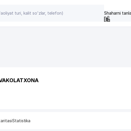
Shaharni tanl
D VAKOLATXONA
aritasi
Statistika