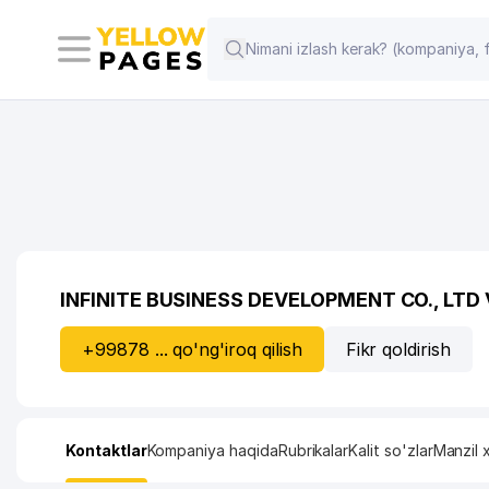
INFINITE BUSINESS DEVELOPMENT CO., LT
+99878 ... qo'ng'iroq qilish
Fikr qoldirish
Kontaktlar
Kompaniya haqida
Rubrikalar
Kalit so'zlar
Manzil x