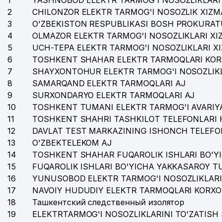
1
YASHNOBOD ELEKTR TARMOG'I NOSOZLIKLARI 
2
CHILONZOR ELEKTR TARMOG'I NOSOZLIK XIZM
35
A-NIKA MChJ
3
O'ZBEKISTON RESPUBLIKASI BOSH PROKURAT
4
OLMAZOR ELEKTR TARMOG'I NOSOZLIKLARI XI
5
UCH-TEPA ELEKTR TARMOG'I NOSOZLIKLARI X
6
TOSHKENT SHAHAR ELEKTR TARMOQLARI KOR
7
SHAYXONTOHUR ELEKTR TARMOG'I NOSOZLIKL
8
SAMARQAND ELEKTR TARMOQLARI AJ
9
SURXONDARYO ELEKTR TARMOQLARI AJ
10
TOSHKENT TUMANI ELEKTR TARMOG'I AVARIYA
11
TOSHKENT SHAHRI TASHKILOT TELEFONLARI 
12
DAVLAT TEST MARKAZINING ISHONCH TELEFO
13
O'ZBEKTELEKOM AJ
14
TOSHKENT SHAHAR FUQAROLIK ISHLARI BO'Y
15
FUQAROLIK ISHLARI BO'YICHA YAKKASAROY 
16
YUNUSOBOD ELEKTR TARMOG'I NOSOZLIKLARI
17
NAVOIY HUDUDIY ELEKTR TARMOQLARI KORXO
18
Ташкентский следственный изолятор
19
ELEKTRTARMOG'I NOSOZLIKLARINI TO'ZATISH 