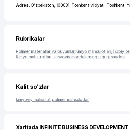
Adres:
O'zbekiston, 100031,
Toshkent viloyati
,
Toshkent
,
Y
Rubrikalar
Polimer materiallar va buyumlar
,
Kimyo mahsulotlari
,
Tibbiy te
Kimyo mahsulotlari, kimyoviy moddalarning ulgurji savdosi
Kalit so'zlar
kimyoviy mahsulot
,
polimer mahsulotlar
Xaritada INFINITE BUSINESS DEVELOPMENT 