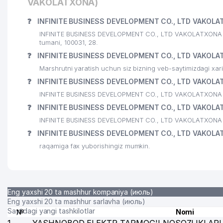
VAKOLATXONA)
23
DAVR BANK XUSUSIY AKSIYADORLIK TIJORAT BANK Y
24
❓
INFINITE BUSINESS DEVELOPMENT CO., LTD VAKOLAT
TASHELEKTRONIK MChJ
INFINITE BUSINESS DEVELOPMENT CO., LTD VAKOLATXONA sh
25
ORKHIDEYEVS MChJ
tumani, 100031, 28.
❓
INFINITE BUSINESS DEVELOPMENT CO., LTD VAKOLAT
26
MAGIC CINEMA STUDIO MChJ
Marshrutni yaratish uchun siz bizning veb-saytimizdagi xa
27
INTERNATIONAL LOGISTIC SERVICE MChJ
❓
INFINITE BUSINESS DEVELOPMENT CO., LTD VAKOLATX
INFINITE BUSINESS DEVELOPMENT CO., LTD VAKOLATXONA ga s
28
INTERCONCEPTS INTERCORPORATED VAKOLATXON
❓
INFINITE BUSINESS DEVELOPMENT CO., LTD VAKOLATX
29
DIAMOND TOURS MChJ
INFINITE BUSINESS DEVELOPMENT CO., LTD VAKOLATXONA sa
❓
INFINITE BUSINESS DEVELOPMENT CO., LTD VAKOLAT
30
PROMOTION MChJ
raqamiga fax yuborishingiz mumkin.
31
CRONOS GROUP MChJ
32
O'ZBEKISTON RESPUBLIKASI VAZIRLAR MAHKAMASI
Eng yaxshi 20 ta mashhur kompaniya (июль)
33
OCEAN-SEEFOOD MChJ
Eng yaxshi 20 ta mashhur sarlavha (июль)
Saytdagi yangi tashkilotlar
№
Nomi
34
GARANT TRAVEL MChJ