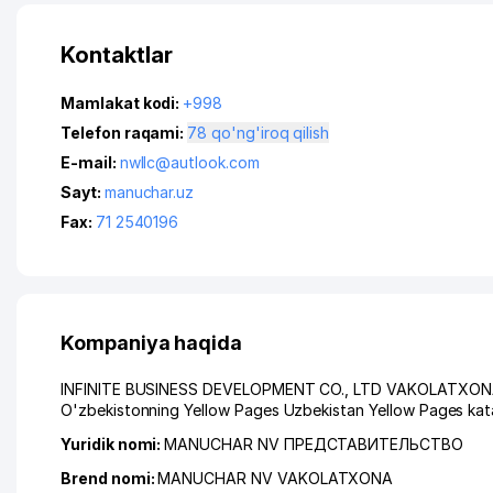
Kontaktlar
Mamlakat kodi:
+998
Telefon raqami:
78 qo'ng'iroq qilish
E-mail:
nwllc@autlook.com
Sayt:
manuchar.uz
Fax:
71 2540196
Kompaniya haqida
INFINITE BUSINESS DEVELOPMENT CO., LTD VAKOLATXONA ga m
O'zbekistonning Yellow Pages Uzbekistan Yellow Pages kata
Yuridik nomi:
MANUCHAR NV ПРЕДСТАВИТЕЛЬСТВО
Brend nomi:
MANUCHAR NV VAKOLATXONA