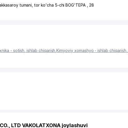
akkasaroy tumani
,
tor ko'cha 5-chi BOG'TEPA
, 28
xnika - sotish, ishlab chiqarish
,
Kimyoviy xomashyo - ishlab chiqarish,
CO., LTD VAKOLATXONA joylashuvi