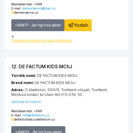
Mamlakat kodi:
+998
E-mail:
darmonservis@mail.ru
darmonservis.uz
Yozilish
+99871 ...Qo'ng'iroq qilish
Tashkilot tegishli bo'lgan Rubrikalar
12. DE FACTUM KIDS MChJ
Yuridik nomi:
DE FACTUM KIDS MChJ
Brend nomi:
DE FACTUM KIDS MChJ
Adres:
O'zbekiston, 100015,
Toshkent viloyati
,
Toshkent
,
Mirobod tumani
,
ko'chasi AVLIYO-OTA
, 1/2
Xaritada ko'rsatish
Mamlakat kodi:
+998
E-mail:
info@defactum.uz
defactumlab.uz
defactum.uz
+99855 ...Qo'ng'iroq qilish