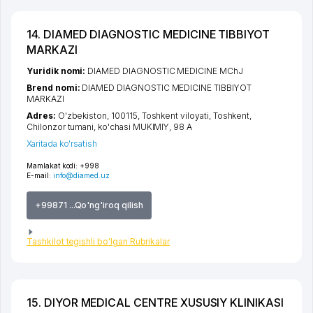
14. DIAMED DIAGNOSTIC MEDICINE TIBBIYOT
MARKAZI
Yuridik nomi:
DIAMED DIAGNOSTIC MEDICINE MChJ
Brend nomi:
DIAMED DIAGNOSTIC MEDICINE TIBBIYOT
MARKAZI
Adres:
O'zbekiston, 100115,
Toshkent viloyati
,
Toshkent
,
Chilonzor tumani
,
ko'chasi MUKIMIY
, 98 А
Xaritada ko'rsatish
Mamlakat kodi:
+998
E-mail:
info@diamed.uz
+99871 ...Qo'ng'iroq qilish
Tashkilot tegishli bo'lgan Rubrikalar
15. DIYOR MEDICAL CENTRE XUSUSIY KLINIKASI