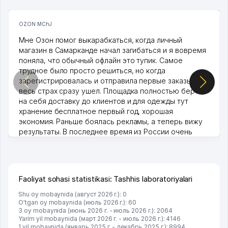
OZON MChJ
Мне Озон помог выкарабкаться, когда личный
магазин в Самарканде начал загибаться и я вовремя
поняла, что обычный офлайн это тупик. Самое
трудное было просто решиться, но когда
зарегистрировалась и отправила первые заказы,
весь страх сразу ушел. Площадка полностью берет
на себя доставку до клиентов и для одежды тут
хранение бесплатное первый год, хорошая
экономия. Раньше боялась рекламы, а теперь вижу
результаты. В последнее время из России очень
много заказывают, а вначале только по Узбекистану
брали, но вяло. Удалось раскрутиться, дальше
развиваюсь потихоньку😊
Hamida 03.08.2026 12:45:39
Faoliyat sohasi statistikasi: Tashhis laboratoriyalari
Shu oy mobaynida (август 2026 г.): 0
O'tgan oy mobaynida (июль 2026 г.): 60
3 oy mobaynida (июнь 2026 г. - июль 2026 г.): 2064
Yarim yil mobaynida (март 2026 г. - июль 2026 г.): 4146
1 yil mobaynida (январь 2025 г. - декабрь 2025 г.): 8994