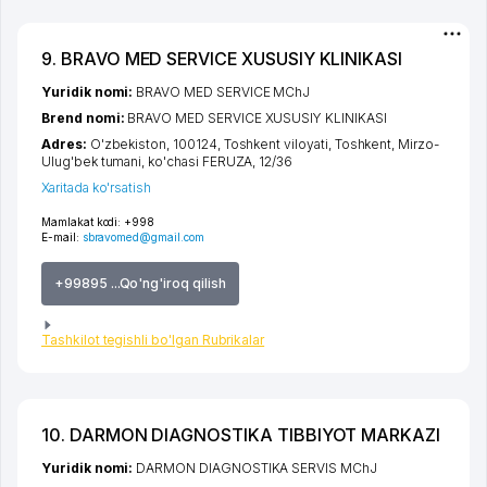
9. BRAVO MED SERVICE XUSUSIY KLINIKASI
Yuridik nomi:
BRAVO MED SERVICE MChJ
Brend nomi:
BRAVO MED SERVICE XUSUSIY KLINIKASI
Adres:
O'zbekiston, 100124,
Toshkent viloyati
,
Toshkent
,
Mirzo-
Ulug'bek tumani
,
ko'chasi FERUZA
, 12/36
Xaritada ko'rsatish
Mamlakat kodi:
+998
E-mail:
sbravomed@gmail.com
+99895 ...Qo'ng'iroq qilish
Tashkilot tegishli bo'lgan Rubrikalar
10. DARMON DIAGNOSTIKA TIBBIYOT MARKAZI
Yuridik nomi:
DARMON DIAGNOSTIKA SERVIS MChJ