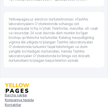
Yellowpages.uz electron ma’lumotnomasi: «Tashhis
laboratoriyalari» Oʻzbekistonda sohasiga oid
kompaniyalar to’liq ro’yhati. Telefonlar, manzillar, ish vaqti
va resursdan 24 soat davrida olish mumkin bo’lgan
boshqa qo’shimcha ma’lumotlar. Katalog mavjudligining
yigirma ikki yilligida to’plangan Tashhis laboratoriyalari
Oʻzbekistonda turkumini faqat tekshirilgan va doim
yangilib bo’riladigan ma’lumotlari, hamda Tashhis
laboratoriyalari Oʻzbekistonda bo’limiga oid dolzarb
ma’lumotlarni to’plagan bepul telefon xizmati.
Barcha ruknlar
Kompaniya haqida
Kontaktlar