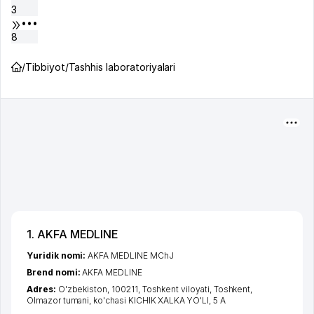
3
•••
8
/
Tibbiyot
/
Tashhis laboratoriyalari
1. AKFA MEDLINE
Yuridik nomi:
AKFA MEDLINE MChJ
Brend nomi:
AKFA MEDLINE
Adres:
O'zbekiston, 100211,
Toshkent viloyati
,
Toshkent
,
Olmazor tumani
,
ko'chasi KICHIK XALKA YO'LI
, 5 А