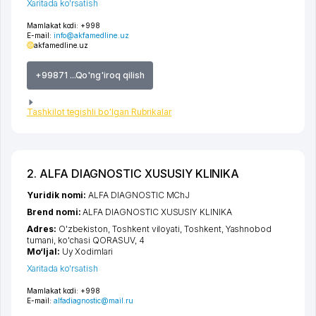
Xaritada ko'rsatish
Mamlakat kodi:
+998
E-mail:
info@akfamedline.uz
akfamedline.uz
+99871 ...Qo'ng'iroq qilish
Tashkilot tegishli bo'lgan Rubrikalar
2. ALFA DIAGNOSTIC XUSUSIY KLINIKA
Yuridik nomi:
ALFA DIAGNOSTIC MChJ
Brend nomi:
ALFA DIAGNOSTIC XUSUSIY KLINIKA
Adres:
O'zbekiston,
Toshkent viloyati
,
Toshkent
,
Yashnobod
tumani
,
ko'chasi QORASUV
, 4
Mo‘ljal:
Uy Xodimlari
Xaritada ko'rsatish
Mamlakat kodi:
+998
E-mail:
alfadiagnostic@mail.ru