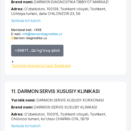
Brend nomi:
DARMON DIAGNOSTIKA TIBBIYOT MARKAZI
Adres:
O'zbekiston, 100139,
Toshkent viloyati
,
Toshkent
,
Uchtepa tumani
,
daha CHILONZOR-23
, 56
Xaritada ko'rsatish
Mamlakat kodi:
+998
E-mail:
info@darmondiagnostika.uz
darmon-diagnostika.uz
+99871 ...Qo'ng'iroq qilish
Tashkilot tegishli bo'lgan Rubrikalar
11. DARMON SERVIS XUSUSIY KLINIKASI
Yuridik nomi:
DARMON SERVIS XUSUSIY KORXONASI
Brend nomi:
DARMON SERVIS XUSUSIY KLINIKASI
Adres:
O'zbekiston, 100015,
Toshkent viloyati
,
Toshkent
,
Chilonzor tumani
,
ko'chasi CHAPAN-OTA
, 18/19
Xaritada ko'rsatish