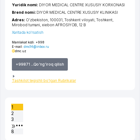
Yuridik nomi:
DIYOR MEDICAL CENTRE XUSUSIY KORXONASI
Brend nomi:
DIYOR MEDICAL CENTRE XUSUSIY KLINIKASI
Adres:
O'zbekiston, 100031,
Toshkent viloyati
,
Toshkent
,
Mirobod tumani
,
xiеbon AFROSIYOB
, 12 B
Xaritada ko'rsatish
Mamlakat kodi:
+998
E-mail:
dmc14@inbox.ru
dmc.uz
+99871 ...Qo'ng'iroq qilish
Tashkilot tegishli bo'lgan Rubrikalar
1
2
3
•••
8