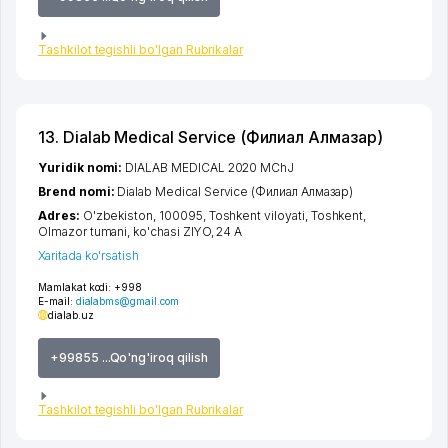
Tashkilot tegishli bo'lgan Rubrikalar
13. Dialab Medical Service (Филиал Алмазар)
Yuridik nomi:
DIALAB MEDICAL 2020 MChJ
Brend nomi:
Dialab Medical Service (Филиал Алмазар)
Adres:
O'zbekiston, 100095,
Toshkent viloyati
,
Toshkent
,
Olmazor tumani
,
ko'chasi ZIYO
, 24 A
Xaritada ko'rsatish
Mamlakat kodi:
+998
E-mail:
dialabms@gmail.com
dialab.uz
+99855 ...Qo'ng'iroq qilish
Tashkilot tegishli bo'lgan Rubrikalar