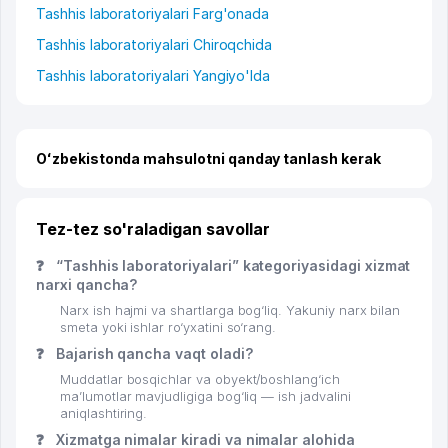
Tashhis laboratoriyalari Farg'onada
Tashhis laboratoriyalari Chiroqchida
Tashhis laboratoriyalari Yangiyo'lda
Oʻzbekistonda mahsulotni qanday tanlash kerak
Tez-tez so'raladigan savollar
❓
“Tashhis laboratoriyalari” kategoriyasidagi xizmat
narxi qancha?
Narx ish hajmi va shartlarga bog‘liq. Yakuniy narx bilan
smeta yoki ishlar ro‘yxatini so‘rang.
❓
Bajarish qancha vaqt oladi?
Muddatlar bosqichlar va obyekt/boshlang‘ich
ma’lumotlar mavjudligiga bog‘liq — ish jadvalini
aniqlashtiring.
❓
Xizmatga nimalar kiradi va nimalar alohida