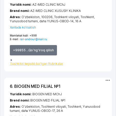
Yuridik nomi:
AZ-MED CLINIC MChJ
Brend nomi:
AZ-MED CLINIC XUSUSIY KLINIKA
Adres:
O'zbekiston, 100206,
Toshkent viloyati
,
Toshkent
,
Yunusobod tumani
,
daha YUNUS-OBOD-14
, 16 А
Xaritada ko'rsatish
Mamlakat kodi:
+998
E-mail:
ran-androur@mail.ru
+99855 ...Qo'ng'iroq qilish
Tashkilot tegishli bo'lgan Rubrikalar
6. BIOGEN MED FILIAL №1
Yuridik nomi:
BIOGEN MED MChJ
Brend nomi:
BIOGEN MED FILIAL №1
Adres:
O'zbekiston,
Toshkent viloyati
,
Toshkent
,
Yunusobod
tumani
,
daha YUNUS-OBOD-17
, 26 А