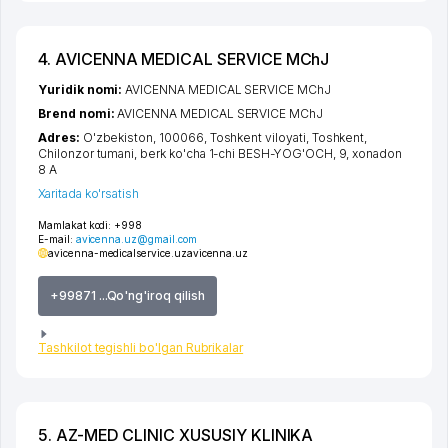
4. AVICENNA MEDICAL SERVICE MChJ
Yuridik nomi:
AVICENNA MEDICAL SERVICE MChJ
Brend nomi:
AVICENNA MEDICAL SERVICE MChJ
Adres:
O'zbekiston, 100066,
Toshkent viloyati
,
Toshkent
,
Chilonzor tumani
,
berk ko'cha 1-chi BESH-YOG'OCH
, 9, xonadon
8 A
Xaritada ko'rsatish
Mamlakat kodi:
+998
E-mail:
avicenna.uz@gmail.com
avicenna-medicalservice.uz
avicenna.uz
+99871 ...Qo'ng'iroq qilish
Tashkilot tegishli bo'lgan Rubrikalar
5. AZ-MED CLINIC XUSUSIY KLINIKA