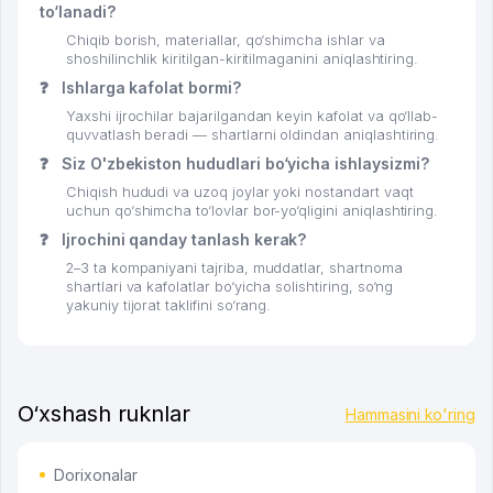
to‘lanadi?
Chiqib borish, materiallar, qo‘shimcha ishlar va
shoshilinchlik kiritilgan-kiritilmaganini aniqlashtiring.
❓
Ishlarga kafolat bormi?
Yaxshi ijrochilar bajarilgandan keyin kafolat va qo‘llab-
quvvatlash beradi — shartlarni oldindan aniqlashtiring.
❓
Siz O'zbekiston hududlari bo‘yicha ishlaysizmi?
Chiqish hududi va uzoq joylar yoki nostandart vaqt
uchun qo‘shimcha to‘lovlar bor-yo‘qligini aniqlashtiring.
❓
Ijrochini qanday tanlash kerak?
2–3 ta kompaniyani tajriba, muddatlar, shartnoma
shartlari va kafolatlar bo‘yicha solishtiring, so‘ng
yakuniy tijorat taklifini so‘rang.
O‘xshash ruknlar
Hammasini ko'ring
Dorixonalar