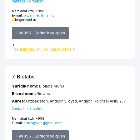
Xaritada ko'rsatish
Mamlakat kodi:
+998
E-mail:
biogenmed@mail.ru
biogenmed.uz
+99855 ...Qo'ng'iroq qilish
Tashkilot tegishli bo'lgan Rubrikalar
7. Biolabs
Yuridik nomi:
Biolabs MChJ
Brend nomi:
Biolabs
Adres:
O'zbekiston,
Andijon viloyati
,
Andijon
,
ko'chasi ANISIY
, 7
Xaritada ko'rsatish
Mamlakat kodi:
+998
E-mail:
erkabayev.d@gmail.com
+99855 ...Qo'ng'iroq qilish