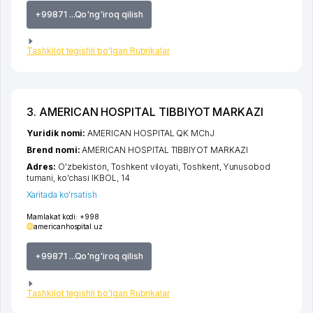
+99871 ...Qo'ng'iroq qilish
Tashkilot tegishli bo'lgan Rubrikalar
3. AMERICAN HOSPITAL TIBBIYOT MARKAZI
Yuridik nomi:
AMERICAN HOSPITAL QK MChJ
Brend nomi:
AMERICAN HOSPITAL TIBBIYOT MARKAZI
Adres:
O'zbekiston,
Toshkent viloyati
,
Toshkent
,
Yunusobod
tumani
,
ko'chasi IKBOL
, 14
Xaritada ko'rsatish
Mamlakat kodi:
+998
americanhospital.uz
+99871 ...Qo'ng'iroq qilish
Tashkilot tegishli bo'lgan Rubrikalar