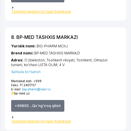
Tashkilot tegishli bo'lgan Rubrikalar
8. BP-MED TASHXIS MARKAZI
Yuridik nomi:
BIG-PHARM MChJ
Brend nomi:
BP-MED TASHXIS MARKAZI
Adres:
O'zbekiston,
Toshkent viloyati
,
Toshkent
,
Olmazor
tumani
,
ko'chasi USTA OLIM
, 4 V
Xaritada ko'rsatish
Mamlakat kodi:
+998
Faks:
71 2401757
E-mail:
big-pharm@mail.ru
bp-med.uz
+99895 ...Qo'ng'iroq qilish
Tashkilot tegishli bo'lgan Rubrikalar