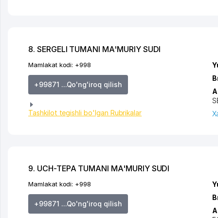
8. SERGELI TUMANI MA'MURIY SUDI
Mamlakat kodi:
+998
Y
B
+99871 ...Qo'ng'iroq qilish
A
S
Tashkilot tegishli bo'lgan Rubrikalar
X
9. UCH-TEPA TUMANI MA'MURIY SUDI
Mamlakat kodi:
+998
Y
B
+99871 ...Qo'ng'iroq qilish
A