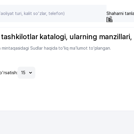
Shaharni tanl
shkilotlar katalogi, ularning manzillari, t
 mintaqasidagi Sudlar haqida to’liq ma’lumot to’plangan.
o'rsatish: