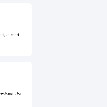
ani
,
ko'chasi
bek tumani
,
tor