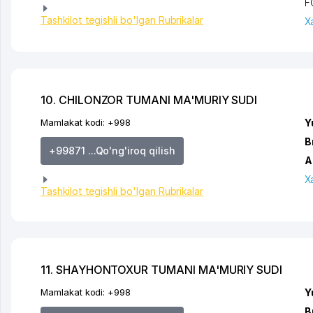
F
Tashkilot tegishli bo'lgan Rubrikalar
X
10. CHILONZOR TUMANI MA'MURIY SUDI
Mamlakat kodi:
+998
Y
B
+99871 ...Qo'ng'iroq qilish
A
X
Tashkilot tegishli bo'lgan Rubrikalar
11. SHAYHONTOXUR TUMANI MA'MURIY SUDI
Mamlakat kodi:
+998
Y
B