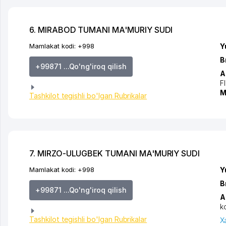
6. MIRABOD TUMANI MA'MURIY SUDI
Mamlakat kodi:
+998
Y
B
+99871 ...Qo'ng'iroq qilish
A
F
M
Tashkilot tegishli bo'lgan Rubrikalar
7. MIRZO-ULUGBEK TUMANI MA'MURIY SUDI
Mamlakat kodi:
+998
Y
B
+99871 ...Qo'ng'iroq qilish
A
k
Tashkilot tegishli bo'lgan Rubrikalar
X