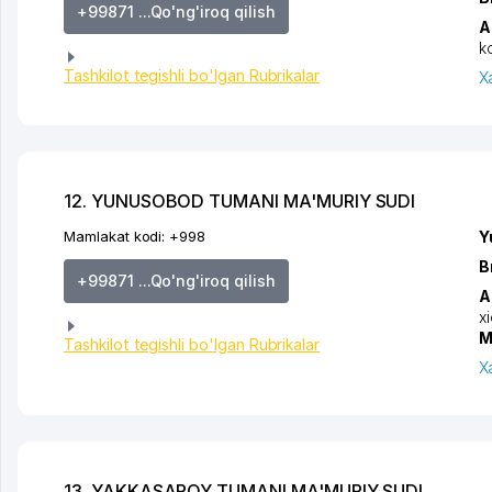
+99871 ...Qo'ng'iroq qilish
A
k
Tashkilot tegishli bo'lgan Rubrikalar
X
12. YUNUSOBOD TUMANI MA'MURIY SUDI
Mamlakat kodi:
+998
Y
B
+99871 ...Qo'ng'iroq qilish
A
x
M
Tashkilot tegishli bo'lgan Rubrikalar
X
13. YAKKASAROY TUMANI MA'MURIY SUDI