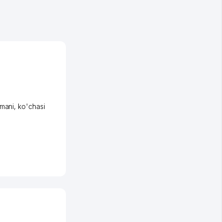
umani
,
ko'chasi