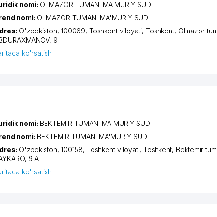
uridik nomi:
OLMAZOR TUMANI MA'MURIY SUDI
rend nomi:
OLMAZOR TUMANI MA'MURIY SUDI
dres:
O'zbekiston, 100069,
Toshkent viloyati
,
Toshkent
,
Olmazor tum
BDURAXMANOV
, 9
aritada ko'rsatish
uridik nomi:
BEKTEMIR TUMANI MA'MURIY SUDI
rend nomi:
BEKTEMIR TUMANI MA'MURIY SUDI
dres:
O'zbekiston, 100158,
Toshkent viloyati
,
Toshkent
,
Bektemir tum
AYKARO
, 9 A
aritada ko'rsatish