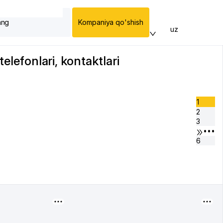
ang
Kompaniya qo'shish
uz
elefonlari, kontaktlari
1
2
3
•••
6