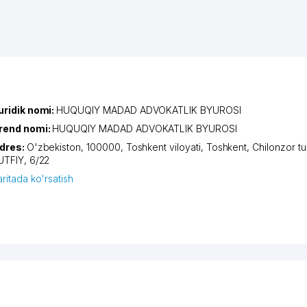
uridik nomi:
HUQUQIY MADAD ADVOKATLIK BYUROSI
rend nomi:
HUQUQIY MADAD ADVOKATLIK BYUROSI
dres:
O'zbekiston, 100000,
Toshkent viloyati
,
Toshkent
,
Chilonzor t
UTFIY
, 6/22
aritada ko'rsatish