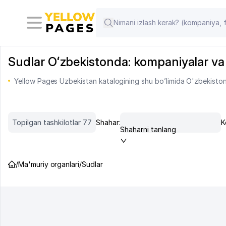
Sudlar Oʻzbekistonda: kompaniyalar va ta
Yellow Pages Uzbekistan katalogining shu bo’limida O'zbekiston
Topilgan tashkilotlar 77
Shahar:
K
Shaharni tanlang
/
Ma'muriy organlari
/
Sudlar