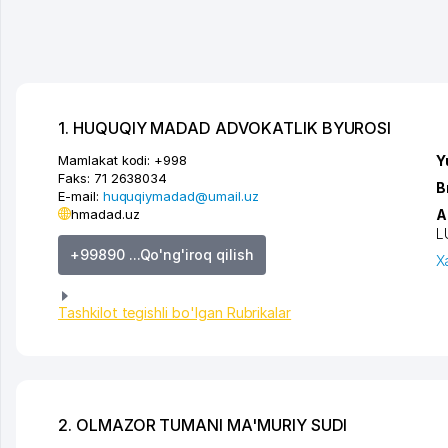
1. HUQUQIY MADAD ADVOKATLIK BYUROSI
Mamlakat kodi:
+998
Y
Faks:
71 2638034
B
E-mail:
huquqiymadad@umail.uz
hmadad.uz
A
L
+99890 ...Qo'ng'iroq qilish
X
Tashkilot tegishli bo'lgan Rubrikalar
2. OLMAZOR TUMANI MA'MURIY SUDI