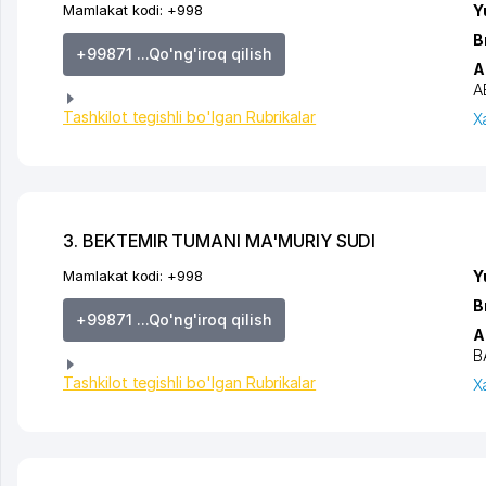
Mamlakat kodi:
+998
Y
B
+99871 ...Qo'ng'iroq qilish
A
A
Tashkilot tegishli bo'lgan Rubrikalar
X
3. BEKTEMIR TUMANI MA'MURIY SUDI
Mamlakat kodi:
+998
Y
B
+99871 ...Qo'ng'iroq qilish
A
B
Tashkilot tegishli bo'lgan Rubrikalar
X