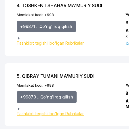
4. TOSHKENT SHAHAR MA'MURIY SUDI
Mamlakat kodi:
+998
Y
B
+99871 ...Qo'ng'iroq qilish
A
x
Tashkilot tegishli bo'lgan Rubrikalar
X
5. QIBRAY TUMANI MA'MURIY SUDI
Mamlakat kodi:
+998
Y
B
+99870 ...Qo'ng'iroq qilish
A
M
Tashkilot tegishli bo'lgan Rubrikalar