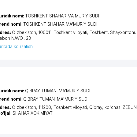
uridik nomi:
TOSHKENT SHAHAR MA'MURIY SUDI
rend nomi:
TOSHKENT SHAHAR MA'MURIY SUDI
dres:
O'zbekiston, 100011,
Toshkent viloyati
,
Toshkent
,
Shayxontohur
iеbon NAVOI
, 23
aritada ko'rsatish
uridik nomi:
QIBRAY TUMANI MA'MURIY SUDI
rend nomi:
QIBRAY TUMANI MA'MURIY SUDI
dres:
O'zbekiston, 111200,
Toshkent viloyati
,
Qibray
,
ko'chasi ZEBUN
o‘ljal:
SHAHAR XOKIMIYATI