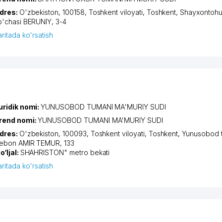
dres:
O'zbekiston, 100158,
Toshkent viloyati
,
Toshkent
,
Shayxontohu
o'chasi BERUNIY
, 3-4
aritada ko'rsatish
uridik nomi:
YUNUSOBOD TUMANI MA'MURIY SUDI
rend nomi:
YUNUSOBOD TUMANI MA'MURIY SUDI
dres:
O'zbekiston, 100093,
Toshkent viloyati
,
Toshkent
,
Yunusobod 
iеbon AMIR TEMUR
, 133
o‘ljal:
SHAHRISTON" metro bekati
aritada ko'rsatish