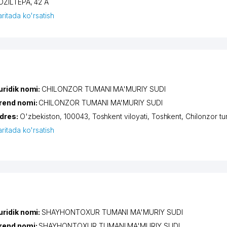
OZILTEPA
, 42 А
aritada ko'rsatish
uridik nomi:
CHILONZOR TUMANI MA'MURIY SUDI
rend nomi:
CHILONZOR TUMANI MA'MURIY SUDI
dres:
O'zbekiston, 100043,
Toshkent viloyati
,
Toshkent
,
Chilonzor tu
aritada ko'rsatish
uridik nomi:
SHAYHONTOXUR TUMANI MA'MURIY SUDI
rend nomi:
SHAYHONTOXUR TUMANI MA'MURIY SUDI