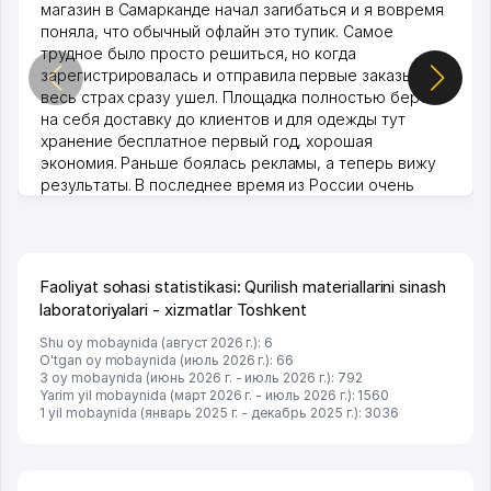
магазин в Самарканде начал загибаться и я вовремя
поняла, что обычный офлайн это тупик. Самое
трудное было просто решиться, но когда
зарегистрировалась и отправила первые заказы,
весь страх сразу ушел. Площадка полностью берет
на себя доставку до клиентов и для одежды тут
хранение бесплатное первый год, хорошая
экономия. Раньше боялась рекламы, а теперь вижу
результаты. В последнее время из России очень
много заказывают, а вначале только по Узбекистану
брали, но вяло. Удалось раскрутиться, дальше
развиваюсь потихоньку😊
Hamida 03.08.2026 12:45:39
Faoliyat sohasi statistikasi: Qurilish materiallarini sinash
laboratoriyalari - xizmatlar Toshkent
Shu oy mobaynida (август 2026 г.): 6
O'tgan oy mobaynida (июль 2026 г.): 66
3 oy mobaynida (июнь 2026 г. - июль 2026 г.): 792
Yarim yil mobaynida (март 2026 г. - июль 2026 г.): 1560
1 yil mobaynida (январь 2025 г. - декабрь 2025 г.): 3036