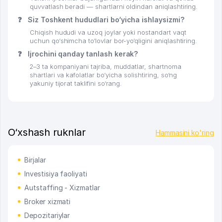
quvvatlash beradi — shartlarni oldindan aniqlashtiring.
❓
Siz Toshkent hududlari bo‘yicha ishlaysizmi?
Chiqish hududi va uzoq joylar yoki nostandart vaqt
uchun qo‘shimcha to‘lovlar bor-yo‘qligini aniqlashtiring.
❓
Ijrochini qanday tanlash kerak?
2–3 ta kompaniyani tajriba, muddatlar, shartnoma
shartlari va kafolatlar bo‘yicha solishtiring, so‘ng
yakuniy tijorat taklifini so‘rang.
O‘xshash ruknlar
Hammasini ko'ring
Birjalar
Investisiya faoliyati
Autstaffing - Xizmatlar
Broker xizmati
Depozitariylar