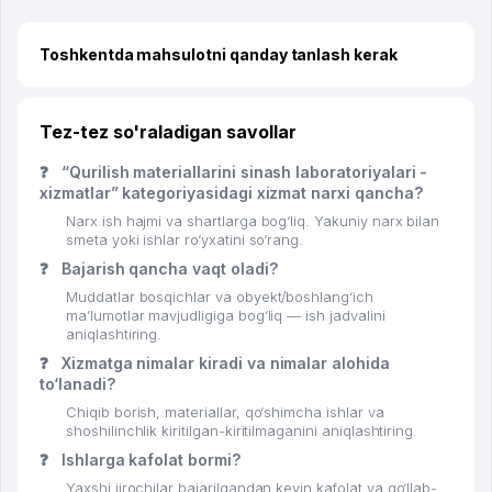
Toshkentda mahsulotni qanday tanlash kerak
Tez-tez so'raladigan savollar
❓
“Qurilish materiallarini sinash laboratoriyalari -
xizmatlar” kategoriyasidagi xizmat narxi qancha?
Narx ish hajmi va shartlarga bog‘liq. Yakuniy narx bilan
smeta yoki ishlar ro‘yxatini so‘rang.
❓
Bajarish qancha vaqt oladi?
Muddatlar bosqichlar va obyekt/boshlang‘ich
ma’lumotlar mavjudligiga bog‘liq — ish jadvalini
aniqlashtiring.
❓
Xizmatga nimalar kiradi va nimalar alohida
to‘lanadi?
Chiqib borish, materiallar, qo‘shimcha ishlar va
shoshilinchlik kiritilgan-kiritilmaganini aniqlashtiring.
❓
Ishlarga kafolat bormi?
Yaxshi ijrochilar bajarilgandan keyin kafolat va qo‘llab-