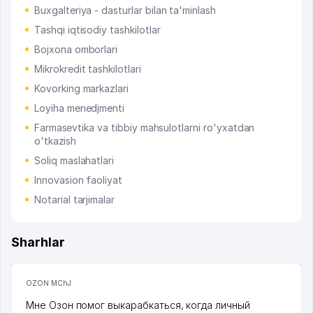
Buxgalteriya - dasturlar bilan ta'minlash
Tashqi iqtisodiy tashkilotlar
Bojxona omborlari
Mikrokredit tashkilotlari
Kovorking markazlari
Loyiha menedjmenti
Farmasevtika va tibbiy mahsulotlarni ro'yxatdan
o'tkazish
Soliq maslahatlari
Innovasion faoliyat
Notarial tarjimalar
Sharhlar
OZON MChJ
Мне Озон помог выкарабкаться, когда личный