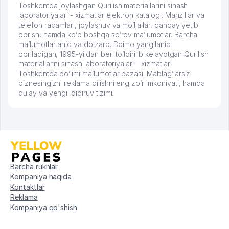
Toshkentda joylashgan Qurilish materiallarini sinash
laboratoriyalari - xizmatlar elektron katalogi. Manzillar va
telefon raqamlari, joylashuv va mo’ljallar, qanday yetib
borish, hamda ko’p boshqa so’rov ma’lumotlar. Barcha
ma’lumotlar aniq va dolzarb. Doimo yangilanib
boriladigan, 1995-yildan beri to’ldirilib kelayotgan Qurilish
materiallarini sinash laboratoriyalari - xizmatlar
Toshkentda bo’limi ma’lumotlar bazasi. Mablag’larsiz
biznesingizni reklama qilishni eng zo’r imkoniyati, hamda
qulay va yengil qidiruv tizimi.
Barcha ruknlar
Kompaniya haqida
Kontaktlar
Reklama
Kompaniya qo'shish