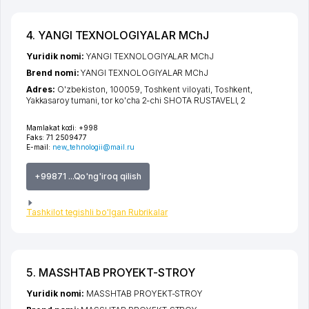
4. YANGI TEXNOLOGIYALAR MChJ
Yuridik nomi:
YANGI TEXNOLOGIYALAR MChJ
Brend nomi:
YANGI TEXNOLOGIYALAR MChJ
Adres:
O'zbekiston, 100059,
Toshkent viloyati
,
Toshkent
,
Yakkasaroy tumani
,
tor ko'cha 2-chi SHOTA RUSTAVELI
, 2
Mamlakat kodi:
+998
Faks:
71 2509477
E-mail:
new_tehnologii@mail.ru
+99871 ...Qo'ng'iroq qilish
Tashkilot tegishli bo'lgan Rubrikalar
5. MASSHTAB PROYEKT-STROY
Yuridik nomi:
MASSHTAB PROYEKT-STROY