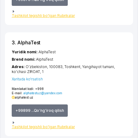
Tashkilot tegishli bo'lgan Rubrikalar
3. AlphaTest
Yuridik nomi:
AlphaTest
Brend nomi:
AlphaTest
Adres:
O'zbekiston, 100083,
Toshkent
,
Yangihayot tumani
,
ko'chasi ZIROAT
, 1
Xaritada ko'rsatish
Mamlakat kodi:
+998
E-mail:
alphatestuz@yandex.com
alphatest.uz
+99899 ...Qo'ng'iroq qilish
Tashkilot tegishli bo'lgan Rubrikalar