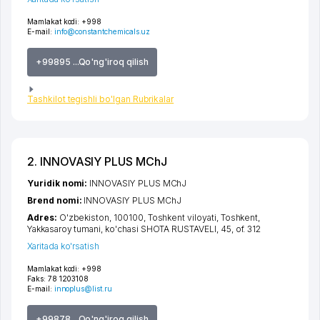
Mamlakat kodi:
+998
E-mail:
info@constantchemicals.uz
+99895 ...Qo'ng'iroq qilish
Tashkilot tegishli bo'lgan Rubrikalar
2. INNOVASIY PLUS MChJ
Yuridik nomi:
INNOVASIY PLUS MChJ
Brend nomi:
INNOVASIY PLUS MChJ
Adres:
O'zbekiston, 100100,
Toshkent viloyati
,
Toshkent
,
Yakkasaroy tumani
,
ko'chasi SHOTA RUSTAVELI
, 45, of. 312
Xaritada ko'rsatish
Mamlakat kodi:
+998
Faks:
78 1203108
E-mail:
innoplus@list.ru
+99878 ...Qo'ng'iroq qilish