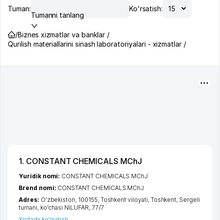
Tuman:
Ko'rsatish:
Tumanni tanlang
/
Biznes xizmatlar va banklar /
Qurilish materiallarini sinash laboratoriyalari - xizmatlar /
1. CONSTANT CHEMICALS MChJ
Yuridik nomi:
CONSTANT CHEMICALS MChJ
Brend nomi:
CONSTANT CHEMICALS MChJ
Adres:
O'zbekiston, 100155,
Toshkent viloyati
,
Toshkent
,
Sergeli
tumani
,
ko'chasi NILUFAR
, 77/7
Xaritada ko'rsatish