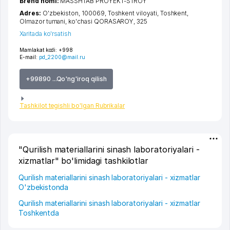
Brend nomi:
MASSHTAB PROYEKT-STROY
Adres:
O'zbekiston, 100069,
Toshkent viloyati
,
Toshkent
,
Olmazor tumani
,
ko'chasi QORASAROY
, 325
Xaritada ko'rsatish
Mamlakat kodi:
+998
E-mail:
pd_2200@mail.ru
+99890 ...Qo'ng'iroq qilish
Tashkilot tegishli bo'lgan Rubrikalar
"Qurilish materiallarini sinash laboratoriyalari -
xizmatlar" bo'limidagi tashkilotlar
Qurilish materiallarini sinash laboratoriyalari - xizmatlar
O'zbekistonda
Qurilish materiallarini sinash laboratoriyalari - xizmatlar
Toshkentda