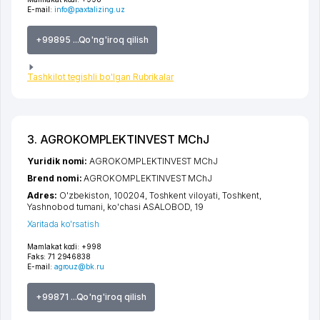
E-mail:
info@paxtalizing.uz
+99895 ...Qo'ng'iroq qilish
Tashkilot tegishli bo'lgan Rubrikalar
3. AGROKOMPLEKTINVEST MChJ
Yuridik nomi:
AGROKOMPLEKTINVEST MChJ
Brend nomi:
AGROKOMPLEKTINVEST MChJ
Adres:
O'zbekiston, 100204,
Toshkent viloyati
,
Toshkent
,
Yashnobod tumani
,
ko'chasi ASALOBOD
, 19
Xaritada ko'rsatish
Mamlakat kodi:
+998
Faks:
71 2946838
E-mail:
agrouz@bk.ru
+99871 ...Qo'ng'iroq qilish