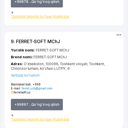
+99878 ...Qo'ng'iroq qilish
Tashkilot tegishli bo'lgan Rubrikalar
9. FERRET-SOFT MChJ
Yuridik nomi:
FERRET-SOFT MChJ
Brend nomi:
FERRET-SOFT MChJ
Adres:
O'zbekiston, 100096,
Toshkent viloyati
,
Toshkent
,
Chilonzor tumani
,
ko'chasi LUTFIY
, 6
Xaritada ko'rsatish
Mamlakat kodi:
+998
E-mail:
ferret.uzb@gmail.com
ferretsoft.uz
+99897 ...Qo'ng'iroq qilish
Tashkilot tegishli bo'lgan Rubrikalar