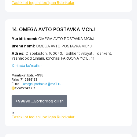
Tashkilot tegishli bo'lgan Rubrikalar
14. OMEGA AVTO POSTAVKA MChJ
Yuridik nomi:
OMEGA AVTO POSTAVKA MChJ
Brend nomi:
OMEGA AVTO POSTAVKA MChJ
Adres:
O'zbekiston, 100043,
Toshkent viloyati
,
Toshkent
,
Yashnobod tumani
,
ko'chasi FARGONA YO'LI
, 11
Xaritada ko'rsatish
Mamlakat kodi:
+998
Faks:
71 2936133
E-mail:
omega-postavka@mail.ru
avtotochka.uz
+99890 ...Qo'ng'iroq qilish
Tashkilot tegishli bo'lgan Rubrikalar