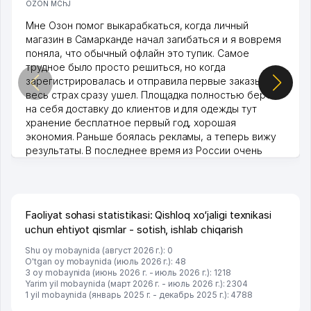
OZON MChJ
Мне Озон помог выкарабкаться, когда личный
магазин в Самарканде начал загибаться и я вовремя
поняла, что обычный офлайн это тупик. Самое
трудное было просто решиться, но когда
зарегистрировалась и отправила первые заказы,
весь страх сразу ушел. Площадка полностью берет
на себя доставку до клиентов и для одежды тут
хранение бесплатное первый год, хорошая
экономия. Раньше боялась рекламы, а теперь вижу
результаты. В последнее время из России очень
много заказывают, а вначале только по Узбекистану
брали, но вяло. Удалось раскрутиться, дальше
развиваюсь потихоньку😊
Hamida 03.08.2026 12:45:39
Faoliyat sohasi statistikasi: Qishloq xo‘jaligi texnikasi
uchun ehtiyot qismlar - sotish, ishlab chiqarish
Shu oy mobaynida (август 2026 г.): 0
O'tgan oy mobaynida (июль 2026 г.): 48
3 oy mobaynida (июнь 2026 г. - июль 2026 г.): 1218
Yarim yil mobaynida (март 2026 г. - июль 2026 г.): 2304
1 yil mobaynida (январь 2025 г. - декабрь 2025 г.): 4788