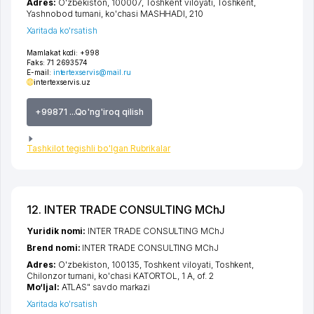
Adres:
O'zbekiston, 100007,
Toshkent viloyati
,
Toshkent
,
Yashnobod tumani
,
ko'chasi MASHHADI
, 210
Xaritada ko'rsatish
Mamlakat kodi:
+998
Faks:
71 2693574
E-mail:
intertexservis@mail.ru
intertexservis.uz
+99871 ...Qo'ng'iroq qilish
Tashkilot tegishli bo'lgan Rubrikalar
12. INTER TRADE CONSULTING MChJ
Yuridik nomi:
INTER TRADE CONSULTING MChJ
Brend nomi:
INTER TRADE CONSULTING MChJ
Adres:
O'zbekiston, 100135,
Toshkent viloyati
,
Toshkent
,
Chilonzor tumani
,
ko'chasi KATORTOL
, 1 A, of. 2
Mo‘ljal:
ATLAS" savdo markazi
Xaritada ko'rsatish