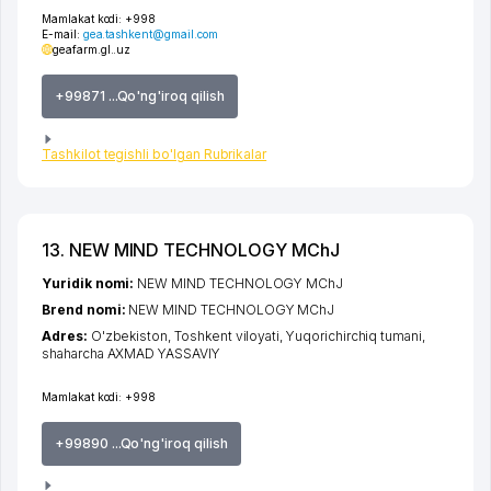
Mamlakat kodi:
+998
E-mail:
gea.tashkent@gmail.com
geafarm.gl..uz
+99871 ...Qo'ng'iroq qilish
Tashkilot tegishli bo'lgan Rubrikalar
13. NEW MIND TECHNOLOGY MChJ
Yuridik nomi:
NEW MIND TECHNOLOGY MChJ
Brend nomi:
NEW MIND TECHNOLOGY MChJ
Adres:
O'zbekiston,
Toshkent viloyati
,
Yuqorichirchiq tumani
,
shaharcha AXMAD YASSAVIY
Mamlakat kodi:
+998
+99890 ...Qo'ng'iroq qilish