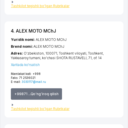
Tashkilot tegishli bo'lgan Rubrikalar
4. ALEX MOTO MChJ
Yuridik nomi:
ALEX MOTO MChJ
Brend nomi:
ALEX MOTO MChJ
Adres:
O'zbekiston, 100071,
Toshkent viloyati
,
Toshkent
,
Yakkasaroy tumani
,
ko'chasi SHOTA RUSTAVELI
, 71, of. 14
Xaritada ko'rsatish
Mamlakat kodi:
+998
Faks:
71 2536021
E-mail:
3030117@mail.ru
+99871 ...Qo'ng'iroq qilish
Tashkilot tegishli bo'lgan Rubrikalar