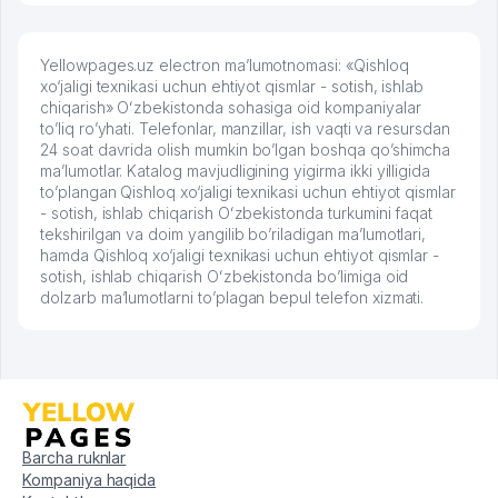
Yellowpages.uz electron ma’lumotnomasi: «Qishloq
xo‘jaligi texnikasi uchun ehtiyot qismlar - sotish, ishlab
chiqarish» Oʻzbekistonda sohasiga oid kompaniyalar
to’liq ro’yhati. Telefonlar, manzillar, ish vaqti va resursdan
24 soat davrida olish mumkin bo’lgan boshqa qo’shimcha
ma’lumotlar. Katalog mavjudligining yigirma ikki yilligida
to’plangan Qishloq xo‘jaligi texnikasi uchun ehtiyot qismlar
- sotish, ishlab chiqarish Oʻzbekistonda turkumini faqat
tekshirilgan va doim yangilib bo’riladigan ma’lumotlari,
hamda Qishloq xo‘jaligi texnikasi uchun ehtiyot qismlar -
sotish, ishlab chiqarish Oʻzbekistonda bo’limiga oid
dolzarb ma’lumotlarni to’plagan bepul telefon xizmati.
Barcha ruknlar
Kompaniya haqida