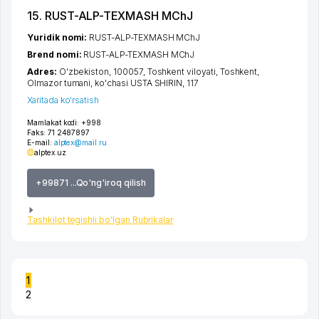
15. RUST-ALP-TEXMASH MChJ
Yuridik nomi:
RUST-ALP-TEXMASH MChJ
Brend nomi:
RUST-ALP-TEXMASH MChJ
Adres:
O'zbekiston, 100057,
Toshkent viloyati
,
Toshkent
,
Olmazor tumani
,
ko'chasi USTA SHIRIN
, 117
Xaritada ko'rsatish
Mamlakat kodi:
+998
Faks:
71 2487897
E-mail:
alptex@mail.ru
alptex.uz
+99871 ...Qo'ng'iroq qilish
Tashkilot tegishli bo'lgan Rubrikalar
1
2