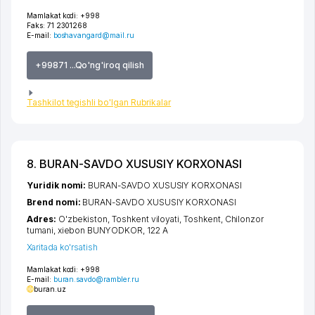
Mamlakat kodi:
+998
Faks:
71 2301268
E-mail:
boshavangard@mail.ru
+99871 ...Qo'ng'iroq qilish
Tashkilot tegishli bo'lgan Rubrikalar
8. BURAN-SAVDO XUSUSIY KORXONASI
Yuridik nomi:
BURAN-SAVDO XUSUSIY KORXONASI
Brend nomi:
BURAN-SAVDO XUSUSIY KORXONASI
Adres:
O'zbekiston,
Toshkent viloyati
,
Toshkent
,
Chilonzor
tumani
,
xiеbon BUNYODKOR
, 122 A
Xaritada ko'rsatish
Mamlakat kodi:
+998
E-mail:
buran.savdo@rambler.ru
buran.uz