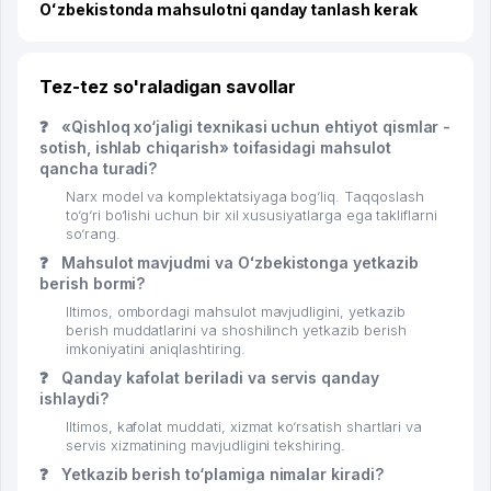
Oʻzbekistonda mahsulotni qanday tanlash kerak
Tez-tez so'raladigan savollar
❓
«Qishloq xo‘jaligi texnikasi uchun ehtiyot qismlar -
sotish, ishlab chiqarish» toifasidagi mahsulot
qancha turadi?
Narx model va komplektatsiyaga bog‘liq. Taqqoslash
to‘g‘ri bo‘lishi uchun bir xil xususiyatlarga ega takliflarni
so‘rang.
❓
Mahsulot mavjudmi va Oʻzbekistonga yetkazib
berish bormi?
Iltimos, ombordagi mahsulot mavjudligini, yetkazib
berish muddatlarini va shoshilinch yetkazib berish
imkoniyatini aniqlashtiring.
❓
Qanday kafolat beriladi va servis qanday
ishlaydi?
Iltimos, kafolat muddati, xizmat ko‘rsatish shartlari va
servis xizmatining mavjudligini tekshiring.
❓
Yetkazib berish to‘plamiga nimalar kiradi?