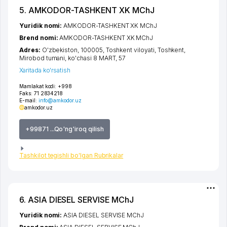
5. AMKODOR-TASHKENT XK MChJ
Yuridik nomi:
AMKODOR-TASHKENT XK MChJ
Brend nomi:
AMKODOR-TASHKENT XK MChJ
Adres:
O'zbekiston, 100005,
Toshkent viloyati
,
Toshkent
,
Mirobod tumani
,
ko'chasi 8 MART
, 57
Xaritada ko'rsatish
Mamlakat kodi:
+998
Faks:
71 2834218
E-mail:
info@amkodor.uz
amkodor.uz
+99871 ...Qo'ng'iroq qilish
Tashkilot tegishli bo'lgan Rubrikalar
6. ASIA DIESEL SERVISE MChJ
Yuridik nomi:
ASIA DIESEL SERVISE MChJ