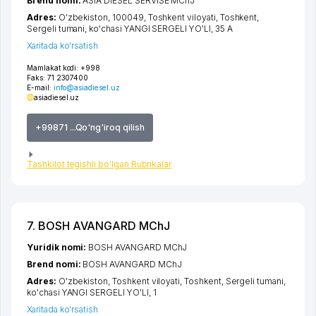
Brend nomi:
ASIA DIESEL SERVISE MChJ
Adres:
O'zbekiston, 100049,
Toshkent viloyati
,
Toshkent
,
Sergeli tumani
,
ko'chasi YANGI SERGELI YO'LI
, 35 А
Xaritada ko'rsatish
Mamlakat kodi:
+998
Faks:
71 2307400
E-mail:
info@asiadiesel.uz
asiadiesel.uz
+99871 ...Qo'ng'iroq qilish
Tashkilot tegishli bo'lgan Rubrikalar
7. BOSH AVANGARD MChJ
Yuridik nomi:
BOSH AVANGARD MChJ
Brend nomi:
BOSH AVANGARD MChJ
Adres:
O'zbekiston,
Toshkent viloyati
,
Toshkent
,
Sergeli tumani
,
ko'chasi YANGI SERGELI YO'LI
, 1
Xaritada ko'rsatish