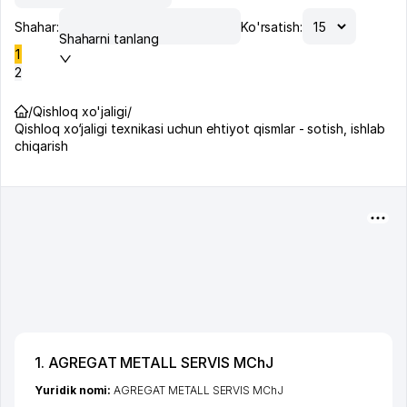
Shahar:
Ko'rsatish:
Shaharni tanlang
1
2
/
Qishloq xo'jaligi
/
Qishloq xo‘jaligi texnikasi uchun ehtiyot qismlar - sotish, ishlab
chiqarish
1. AGREGAT METALL SERVIS MChJ
Yuridik nomi:
AGREGAT METALL SERVIS MChJ