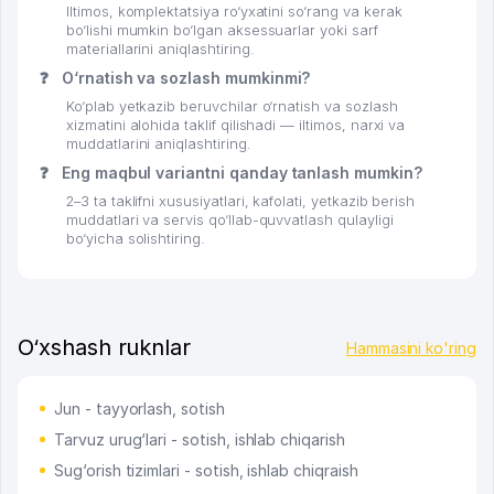
Iltimos, komplektatsiya ro‘yxatini so‘rang va kerak
bo‘lishi mumkin bo‘lgan aksessuarlar yoki sarf
materiallarini aniqlashtiring.
❓
O‘rnatish va sozlash mumkinmi?
Ko‘plab yetkazib beruvchilar o‘rnatish va sozlash
xizmatini alohida taklif qilishadi — iltimos, narxi va
muddatlarini aniqlashtiring.
❓
Eng maqbul variantni qanday tanlash mumkin?
2–3 ta taklifni xususiyatlari, kafolati, yetkazib berish
muddatlari va servis qo‘llab-quvvatlash qulayligi
bo‘yicha solishtiring.
O‘xshash ruknlar
Hammasini ko'ring
Jun - tayyorlash, sotish
Tarvuz urug‘lari - sotish, ishlab chiqarish
Sug‘orish tizimlari - sotish, ishlab chiqraish