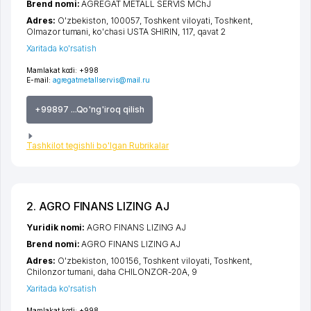
Brend nomi:
AGREGAT METALL SERVIS MChJ
Adres:
O'zbekiston, 100057,
Toshkent viloyati
,
Toshkent
,
Olmazor tumani
,
ko'chasi USTA SHIRIN
, 117, qavat 2
Xaritada ko'rsatish
Mamlakat kodi:
+998
E-mail:
agregatmetallservis@mail.ru
+99897 ...Qo'ng'iroq qilish
Tashkilot tegishli bo'lgan Rubrikalar
2. AGRO FINANS LIZING AJ
Yuridik nomi:
AGRO FINANS LIZING AJ
Brend nomi:
AGRO FINANS LIZING AJ
Adres:
O'zbekiston, 100156,
Toshkent viloyati
,
Toshkent
,
Chilonzor tumani
,
daha CHILONZOR-20A
, 9
Xaritada ko'rsatish
Mamlakat kodi:
+998