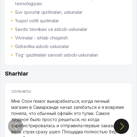
texnologiyasi
Suv quvurlar qurilmalari, uskunalar
Yuqori voltli qurilmalar
Savdo texnikasi va asbob-uskunalar
Vitrinalar - ishlab chiqarish
Gidravlika asbob-uskunalar
Tog‘ qazilmalari sanoati asbob-uskunalari
Sharhlar
OZON MChJ
Мне Озон помог выкарабкаться, когда личный
магазин в Самарканде начал загибаться и я вовремя
поняла, что обычный офлайн это тупик. Самое
трудное было просто решиться, но когда
зарегистрировалась и отправила первые заказы,
весь страх сразу ушел. Площадка полностью берет