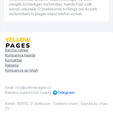
yangilib bo’riladigan ma’lumotlari, hamda Past voltli
asbob-uskunalar Oʻzbekistonda bo’limiga oid dolzarb
ma’lumotlarni to’plagan bepul telefon xizmati.
Barcha ruknlar
Kompaniya haqida
Kontaktlar
Reklama
Kompaniya qo'shish
Email: info@yellowpages.uz
Reklama joylashtirish haqida
Telegram
Adres: 100170, O'zbekiston, Toshkent shahri, Sayram ko'chasi
25.