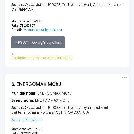
Adres:
O'zbekiston, 100073,
Toshkent viloyati
,
Chirchiq
,
ko'chasi
OSIPENKO
, 4
Mamlakat kodi:
+998
Faks:
71 2839371
E-mail:
sv-tereshenko@yandex.ru
+99871 ...Qo'ng'iroq qilish
Tashkilot tegishli bo'lgan Rubrikalar
6. ENERGOMAX MChJ
Yuridik nomi:
ENERGOMAX MChJ
Brend nomi:
ENERGOMAX MChJ
Adres:
O'zbekiston, 100033,
Toshkent viloyati
,
Toshkent
,
Bektemir tumani
,
ko'chasi OLTINTOPGAN
, 8 А
Xaritada ko'rsatish
Mamlakat kodi:
+998
Faks:
71 2927733