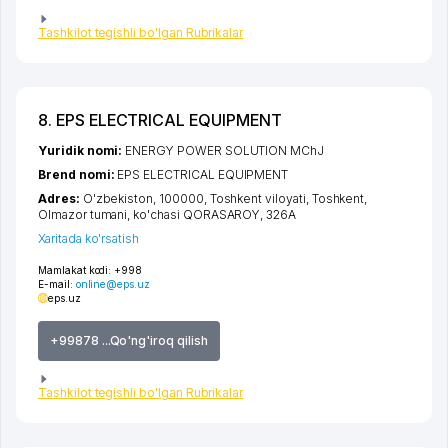
Tashkilot tegishli bo'lgan Rubrikalar
8. EPS ELECTRICAL EQUIPMENT
Yuridik nomi:
ENERGY POWER SOLUTION MChJ
Brend nomi:
EPS ELECTRICAL EQUIPMENT
Adres:
O'zbekiston, 100000,
Toshkent viloyati
,
Toshkent
,
Olmazor tumani
,
ko'chasi QORASAROY
, 326А
Xaritada ko'rsatish
Mamlakat kodi:
+998
E-mail:
online@eps.uz
eps.uz
+99878 ...Qo'ng'iroq qilish
Tashkilot tegishli bo'lgan Rubrikalar