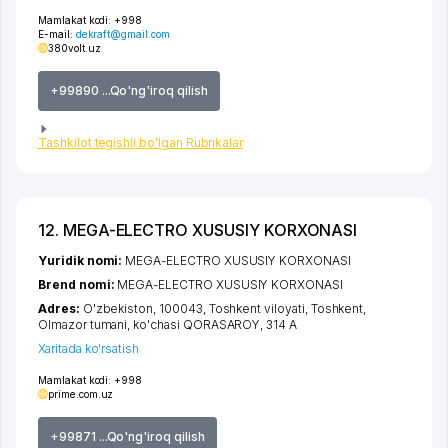
Mamlakat kodi:
+998
E-mail:
dekraft@gmail.com
380volt.uz
+99890 ...Qo'ng'iroq qilish
Tashkilot tegishli bo'lgan Rubrikalar
12. MEGA-ELECTRO XUSUSIY KORXONASI
Yuridik nomi:
MEGA-ELECTRO XUSUSIY KORXONASI
Brend nomi:
MEGA-ELECTRO XUSUSIY KORXONASI
Adres:
O'zbekiston, 100043,
Toshkent viloyati
,
Toshkent
,
Olmazor tumani
,
ko'chasi QORASAROY
, 314 A
Xaritada ko'rsatish
Mamlakat kodi:
+998
prime.com.uz
+99871 ...Qo'ng'iroq qilish