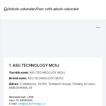
/
Asbob-uskunalari
/
Past voltli asbob-uskunalar
1. ASU TECHNOLOGY MChJ
Yuridik nomi:
ASU TECHNOLOGY MChJ
Brend nomi:
ASU TECHNOLOGY MChJ
Adres:
O'zbekiston, 110100,
Toshkent viloyati
,
Olmaliq
,
ko'chasi
BABUSHKINA
, 39
Mamlakat kodi:
+998
Faks:
70 616140395
E-mail:
info@asutechnology.uz