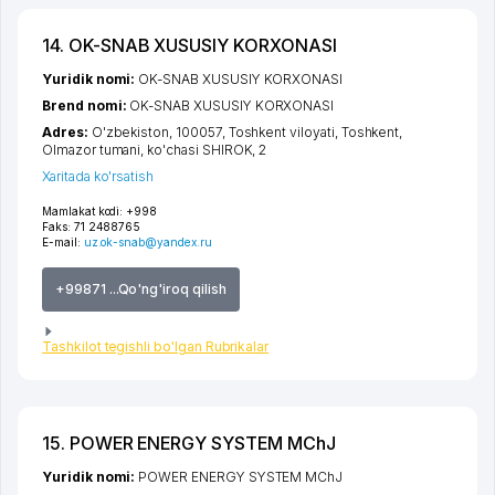
14. OK-SNAB XUSUSIY KORXONASI
Yuridik nomi:
OK-SNAB XUSUSIY KORXONASI
Brend nomi:
OK-SNAB XUSUSIY KORXONASI
Adres:
O'zbekiston, 100057,
Toshkent viloyati
,
Toshkent
,
Olmazor tumani
,
ko'chasi SHIROK
, 2
Xaritada ko'rsatish
Mamlakat kodi:
+998
Faks:
71 2488765
E-mail:
uz.ok-snab@yandex.ru
+99871 ...Qo'ng'iroq qilish
Tashkilot tegishli bo'lgan Rubrikalar
15. POWER ENERGY SYSTEM MChJ
Yuridik nomi:
POWER ENERGY SYSTEM MChJ