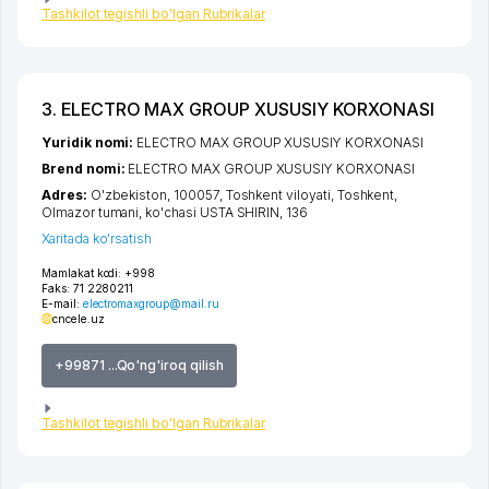
Tashkilot tegishli bo'lgan Rubrikalar
3. ELECTRO MAX GROUP XUSUSIY KORXONASI
Yuridik nomi:
ELECTRO MAX GROUP XUSUSIY KORXONASI
Brend nomi:
ELECTRO MAX GROUP XUSUSIY KORXONASI
Adres:
O'zbekiston, 100057,
Toshkent viloyati
,
Toshkent
,
Olmazor tumani
,
ko'chasi USTA SHIRIN
, 136
Xaritada ko'rsatish
Mamlakat kodi:
+998
Faks:
71 2280211
E-mail:
electromaxgroup@mail.ru
cncele.uz
+99871 ...Qo'ng'iroq qilish
Tashkilot tegishli bo'lgan Rubrikalar