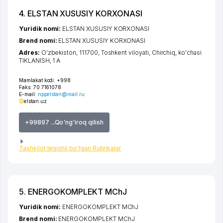
4. ELSTAN XUSUSIY KORXONASI
Yuridik nomi:
ELSTAN XUSUSIY KORXONASI
Brend nomi:
ELSTAN XUSUSIY KORXONASI
Adres:
O'zbekiston, 111700,
Toshkent viloyati
,
Chirchiq
,
ko'chasi
TIKLANISH
, 1 А
Mamlakat kodi:
+998
Faks:
70 7161078
E-mail:
nppelstan@mail.ru
elstan.uz
+99897 ...Qo'ng'iroq qilish
Tashkilot tegishli bo'lgan Rubrikalar
5. ENERGOKOMPLEKT MChJ
Yuridik nomi:
ENERGOKOMPLEKT MChJ
Brend nomi:
ENERGOKOMPLEKT MChJ