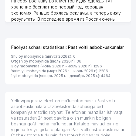
на себя доставку до клиентов и для одежды тут
хранение бесплатное первый год, хорошая
экономия. Раньше боялась рекламы, а теперь вижу
результаты. В последнее время из России очень
много заказывают, а вначале только по Узбекистану
брали, но вяло. Удалось раскрутиться, дальше
развиваюсь потихоньку😊
Hamida 03.08.2026 12:45:39
Faoliyat sohasi statistikasi: Past voltli asbob-uskunalar
Shu oy mobaynida (август 2026 г.): 0
O'tgan oy mobaynida (июль 2026 г.): 36
3 oy mobaynida (июнь 2026 г. - июль 2026 г.): 1296
Yarim yil mobaynida (март 2026 г. - июль 2026 г.): 2286
1 yil mobaynida (январь 2025 г. - декабрь 2025 г.): 4464
Yellowpages.uz electron ma’lumotnomasi: «Past voltli
asbob-uskunalar» Oʻzbekistonda sohasiga oid
kompaniyalar to’liq ro’yhati. Telefonlar, manzillar, ish vaqti
va resursdan 24 soat davrida olish mumkin bo’lgan
boshqa qo’shimcha ma’lumotlar. Katalog mavjudligining
yigirma ikki yilligida to’plangan Past voltli asbob-uskunalar
Oʻzbekistonda turkumini faqat tekshirilgan va doim