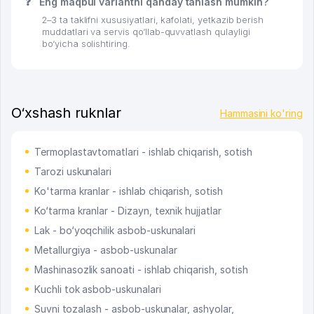
❓
Eng maqbul variantni qanday tanlash mumkin?
2–3 ta taklifni xususiyatlari, kafolati, yetkazib berish
muddatlari va servis qo‘llab-quvvatlash qulayligi
bo‘yicha solishtiring.
O‘xshash ruknlar
Hammasini ko'ring
Termoplastavtomatlari - ishlab chiqarish, sotish
Tarozi uskunalari
Ko'tarma kranlar - ishlab chiqarish, sotish
Ko‘tarma kranlar - Dizayn, texnik hujjatlar
Lak - bo‘yoqchilik asbob-uskunalari
Metallurgiya - asbob-uskunalar
Mashinasozlik sanoati - ishlab chiqarish, sotish
Kuchli tok asbob-uskunalari
Suvni tozalash - asbob-uskunalar, ashyolar,