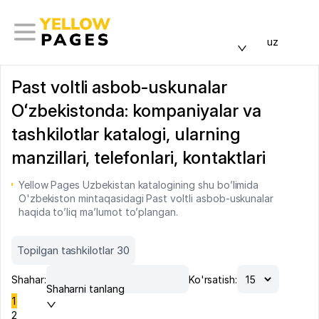
uz
Past voltli asbob-uskunalar
Oʻzbekistonda: kompaniyalar va
tashkilotlar katalogi, ularning
manzillari, telefonlari, kontaktlari
Yellow Pages Uzbekistan katalogining shu bo’limida
O'zbekiston mintaqasidagi Past voltli asbob-uskunalar
haqida to’liq ma’lumot to’plangan.
Topilgan tashkilotlar 30
Shahar:
Ko'rsatish:
Shaharni tanlang
1
2