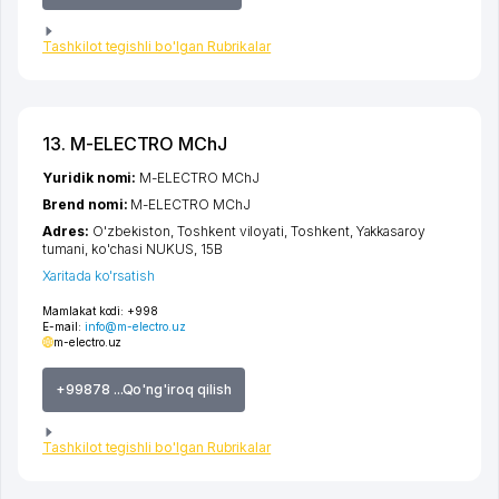
Tashkilot tegishli bo'lgan Rubrikalar
13. M-ELECTRO MChJ
Yuridik nomi:
M-ELECTRO MChJ
Brend nomi:
M-ELECTRO MChJ
Adres:
O'zbekiston,
Toshkent viloyati
,
Toshkent
,
Yakkasaroy
tumani
,
ko'chasi NUKUS
, 15B
Xaritada ko'rsatish
Mamlakat kodi:
+998
E-mail:
info@m-electro.uz
m-electro.uz
+99878 ...Qo'ng'iroq qilish
Tashkilot tegishli bo'lgan Rubrikalar