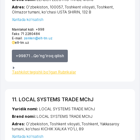
Adres:
O'zbekiston, 100057,
Toshkent viloyati
,
Toshkent
,
Olmazor tumani
,
ko'chasi USTA SHIRIN
, 132 B
Xaritada ko'rsatish
Mamlakat kodi:
+998
Faks:
71 2280484
E-mail:
zemlen@elt-tm.uz
elt-tm.uz
+99871 ...Qo'ng'iroq qilish
Tashkilot tegishli bo'lgan Rubrikalar
11. LOCAL SYSTEMS TRADE MChJ
Yuridik nomi:
LOCAL SYSTEMS TRADE MChJ
Brend nomi:
LOCAL SYSTEMS TRADE MChJ
Adres:
O'zbekiston,
Toshkent viloyati
,
Toshkent
,
Yakkasaroy
tumani
,
ko'chasi KICHIK XALKA YO'LI
, 89
Xaritada ko'rsatish