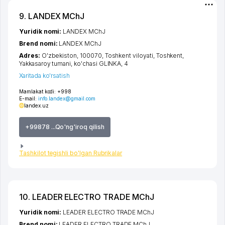
9. LANDEX MChJ
Yuridik nomi:
LANDEX MChJ
Brend nomi:
LANDEX MChJ
Adres:
O'zbekiston, 100070,
Toshkent viloyati
,
Toshkent
,
Yakkasaroy tumani
,
ko'chasi GLINKA
, 4
Xaritada ko'rsatish
Mamlakat kodi:
+998
E-mail:
info.landex@gmail.com
landex.uz
+99878 ...Qo'ng'iroq qilish
Tashkilot tegishli bo'lgan Rubrikalar
10. LEADER ELECTRO TRADE MChJ
Yuridik nomi:
LEADER ELECTRO TRADE MChJ
Brend nomi:
LEADER ELECTRO TRADE MChJ