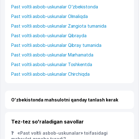
Past voltli asbob-uskunalar O'zbekistonda
Past voltli asbob-uskunalar Olmaliqda
Past voltli asbob-uskunalar Zangiota tumanida
Past voltli asbob-uskunalar Qibrayda
Past voltli asbob-uskunalar Qibray tumanida
Past voltli asbob-uskunalar Marhamatda
Past voltli asbob-uskunalar Toshkentda
Past voltli asbob-uskunalar Chirchiqda
Oʻzbekistonda mahsulotni qanday tanlash kerak
Tez-tez so'raladigan savollar
❓
«Past voltli asbob-uskunalar» toifasidagi
mahsulot qancha turadi?