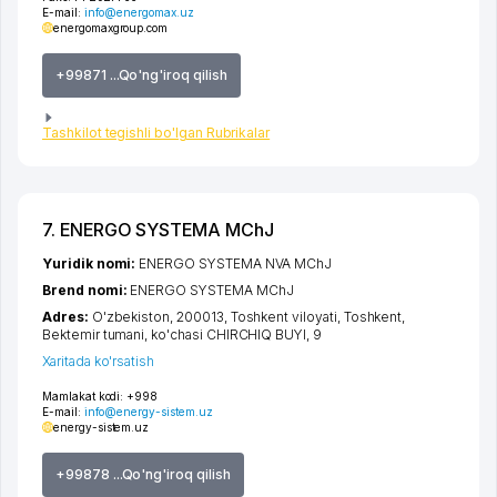
E-mail:
info@energomax.uz
energomaxgroup.com
+99871 ...Qo'ng'iroq qilish
Tashkilot tegishli bo'lgan Rubrikalar
7. ENERGO SYSTEMA MChJ
Yuridik nomi:
ENERGO SYSTEMA NVA MChJ
Brend nomi:
ENERGO SYSTEMA MChJ
Adres:
O'zbekiston, 200013,
Toshkent viloyati
,
Toshkent
,
Bektemir tumani
,
ko'chasi CHIRCHIQ BUYI
, 9
Xaritada ko'rsatish
Mamlakat kodi:
+998
E-mail:
info@energy-sistem.uz
energy-sistem.uz
+99878 ...Qo'ng'iroq qilish