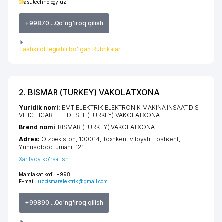
asutechnology.uz
+99870 ...Qo'ng'iroq qilish
Tashkilot tegishli bo'lgan Rubrikalar
2. BISMAR (TURKEY) VAKOLATXONA
Yuridik nomi:
EMT ELEKTRIK ELEKTRONIK MAKINA INSAAT DIS
VE IC TICARET LTD., STI. (TURKEY) VAKOLATXONA
Brend nomi:
BISMAR (TURKEY) VAKOLATXONA
Adres:
O'zbekiston, 100014,
Toshkent viloyati
,
Toshkent
,
Yunusobod tumani
, 121
Xaritada ko'rsatish
Mamlakat kodi:
+998
E-mail:
uzbismarelektrik@gmail.com
+99890 ...Qo'ng'iroq qilish