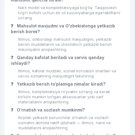
Narx model va komplektatsiyaga bog‘liq. Taqqoslash
to‘g‘ri bo‘lishi uchun bir xil xususiyatlarga ega takliflarni
so‘rang.
❓
Mahsulot mavjudmi va Oʻzbekistonga yetkazib
berish bormi?
Iltimos, ombordagi mahsulot mavjudligini, yetkazib
berish muddatlarini va shoshilinch yetkazib berish
imkoniyatini aniqlashtiring.
❓
Qanday kafolat beriladi va servis qanday
ishlaydi?
Iltimos, kafolat muddati, xizmat ko‘rsatish shartlari va
servis xizmatining mavjudligini tekshiring.
❓
Yetkazib berish to‘plamiga nimalar kiradi?
Iltimos, komplektatsiya ro‘yxatini so‘rang va kerak
bo‘lishi mumkin bo‘lgan aksessuarlar yoki sarf
materiallarini aniqlashtiring.
❓
O‘rnatish va sozlash mumkinmi?
Ko‘plab yetkazib beruvchilar o‘rnatish va sozlash
xizmatini alohida taklif qilishadi — iltimos, narxi va
muddatlarini aniqlashtiring.