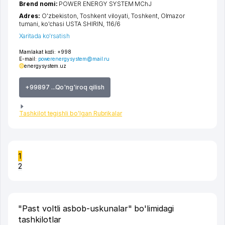
Brend nomi:
POWER ENERGY SYSTEM MChJ
Adres:
O'zbekiston,
Toshkent viloyati
,
Toshkent
,
Olmazor
tumani
,
ko'chasi USTA SHIRIN
, 116/6
Xaritada ko'rsatish
Mamlakat kodi:
+998
E-mail:
powerenergysystem@mail.ru
energysystem.uz
+99897 ...Qo'ng'iroq qilish
Tashkilot tegishli bo'lgan Rubrikalar
1
2
"Past voltli asbob-uskunalar" bo'limidagi
tashkilotlar