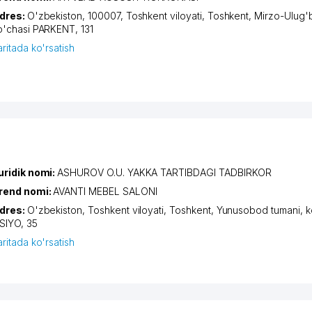
dres:
O'zbekiston, 100007,
Toshkent viloyati
,
Toshkent
,
Mirzo-Ulug'
o'chasi PARKENT
, 131
aritada ko'rsatish
uridik nomi:
ASHUROV O.U. YAKKA TARTIBDAGI TADBIRKOR
rend nomi:
AVANTI MEBEL SALONI
dres:
O'zbekiston,
Toshkent viloyati
,
Toshkent
,
Yunusobod tumani
,
k
SIYO
, 35
aritada ko'rsatish