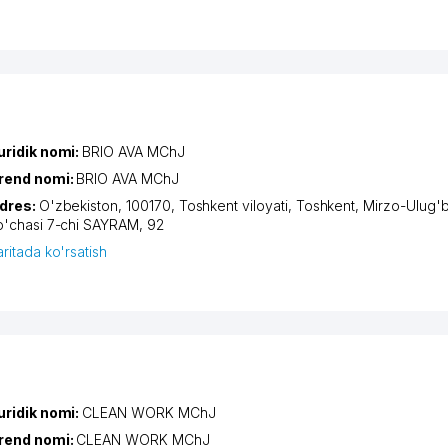
uridik nomi:
BRIO AVA MChJ
rend nomi:
BRIO AVA MChJ
dres:
O'zbekiston, 100170,
Toshkent viloyati
,
Toshkent
,
Mirzo-Ulug'b
o'chasi 7-chi SAYRAM
, 92
aritada ko'rsatish
uridik nomi:
CLEAN WORK MChJ
rend nomi:
CLEAN WORK MChJ