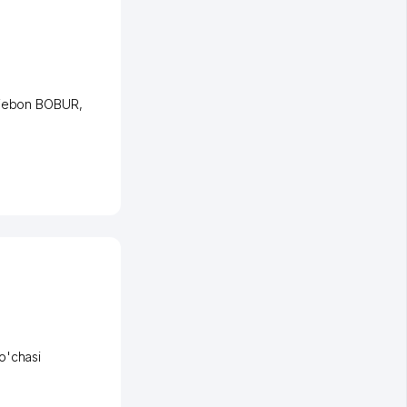
iеbon BOBUR
,
o'chasi