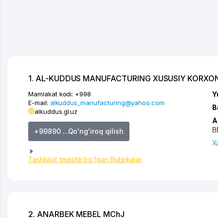
1. AL-KUDDUS MANUFACTURING XUSUSIY KORXO
Mamlakat kodi:
+998
Y
E-mail:
alkuddus_manufacturing@yahoo.com
B
alkuddus.gl.uz
A
B
+99890 ...Qo'ng'iroq qilish
X
Tashkilot tegishli bo'lgan Rubrikalar
2. ANARBEK MEBEL MChJ