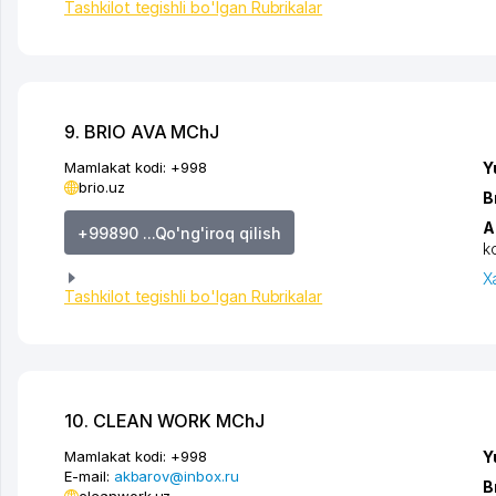
Tashkilot tegishli bo'lgan Rubrikalar
9. BRIO AVA MChJ
Mamlakat kodi:
+998
Y
brio.uz
B
A
+99890 ...Qo'ng'iroq qilish
k
X
Tashkilot tegishli bo'lgan Rubrikalar
10. CLEAN WORK MChJ
Mamlakat kodi:
+998
Y
E-mail:
akbarov@inbox.ru
B