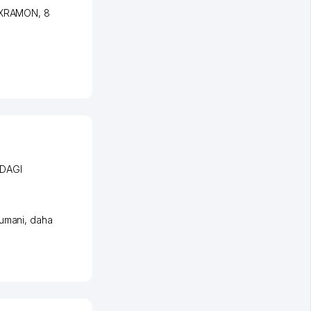
AXRAMON
, 8
DAGI
umani
,
daha