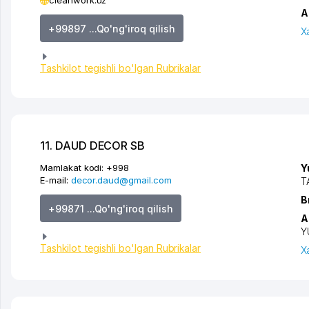
cleanwork.uz
A
+99897 ...Qo'ng'iroq qilish
X
Tashkilot tegishli bo'lgan Rubrikalar
11. DAUD DECOR SB
Mamlakat kodi:
+998
Y
E-mail:
decor.daud@gmail.com
T
B
+99871 ...Qo'ng'iroq qilish
A
Y
Tashkilot tegishli bo'lgan Rubrikalar
X