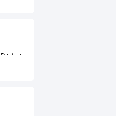
ek tumani
,
tor