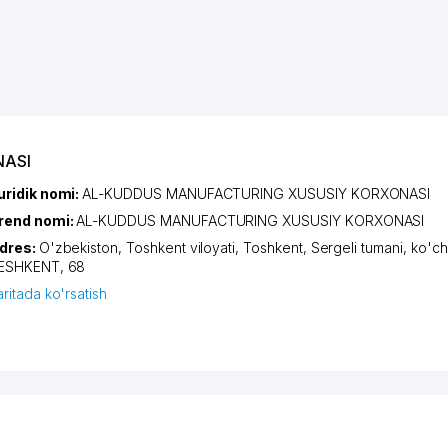
NASI
uridik nomi:
AL-KUDDUS MANUFACTURING XUSUSIY KORXONASI
rend nomi:
AL-KUDDUS MANUFACTURING XUSUSIY KORXONASI
dres:
O'zbekiston,
Toshkent viloyati
,
Toshkent
,
Sergeli tumani
,
ko'ch
ESHKENT
, 68
aritada ko'rsatish