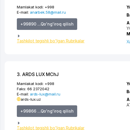
Mamlakat kodi:
+998
Y
E-mail:
anarbek.58@mail.ru
B
A
+99890 ...Qo'ng'iroq qilish
Y
M
Tashkilot tegishli bo'lgan Rubrikalar
X
3. ARDS LUX MChJ
Mamlakat kodi:
+998
Y
Faks:
66 2372042
B
E-mail:
ards-lux@mail.ru
ards-lux.uz
A
A
+99866 ...Qo'ng'iroq qilish
Tashkilot tegishli bo'lgan Rubrikalar