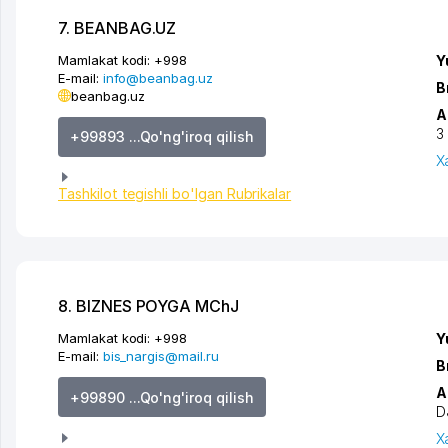
7. BEANBAG.UZ
Mamlakat kodi:
+998
Y
E-mail:
info@beanbag.uz
B
beanbag.uz
A
3
+99893 ...Qo'ng'iroq qilish
X
Tashkilot tegishli bo'lgan Rubrikalar
8. BIZNES POYGA MChJ
Mamlakat kodi:
+998
Y
E-mail:
bis_nargis@mail.ru
B
A
+99890 ...Qo'ng'iroq qilish
D
X