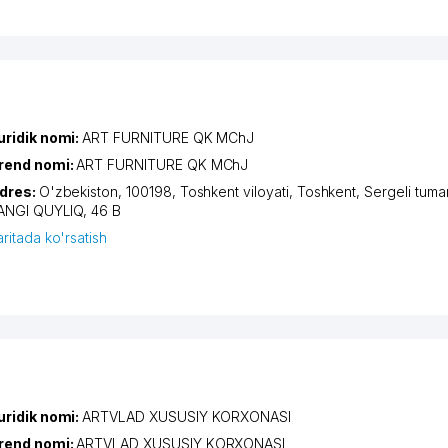
uridik nomi:
ART FURNITURE QK MChJ
rend nomi:
ART FURNITURE QK MChJ
dres:
O'zbekiston, 100198,
Toshkent viloyati
,
Toshkent
,
Sergeli tuma
ANGI QUYLIQ
, 46 B
aritada ko'rsatish
uridik nomi:
ARTVLAD XUSUSIY KORXONASI
rend nomi:
ARTVLAD XUSUSIY KORXONASI