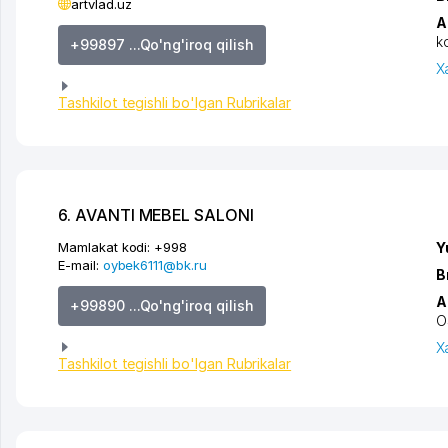
artvlad.uz
A
k
+99897 ...Qo'ng'iroq qilish
X
Tashkilot tegishli bo'lgan Rubrikalar
6. AVANTI MEBEL SALONI
Mamlakat kodi:
+998
Y
E-mail:
oybek6111@bk.ru
B
A
+99890 ...Qo'ng'iroq qilish
O
X
Tashkilot tegishli bo'lgan Rubrikalar