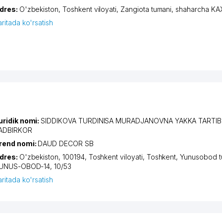
dres:
O'zbekiston,
Toshkent viloyati
,
Zangiota tumani
,
shaharcha K
aritada ko'rsatish
uridik nomi:
SIDDIKOVA TURDINISA MURADJANOVNA YAKKA TARTIB
ADBIRKOR
rend nomi:
DAUD DECOR SB
dres:
O'zbekiston, 100194,
Toshkent viloyati
,
Toshkent
,
Yunusobod t
UNUS-OBOD-14
, 10/53
aritada ko'rsatish