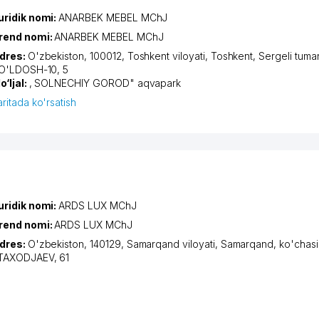
uridik nomi:
ANARBEK MEBEL MChJ
rend nomi:
ANARBEK MEBEL MChJ
dres:
O'zbekiston, 100012,
Toshkent viloyati
,
Toshkent
,
Sergeli tuma
O'LDOSH-10
, 5
o‘ljal:
, SOLNECHIY GOROD" aqvapark
aritada ko'rsatish
uridik nomi:
ARDS LUX MChJ
rend nomi:
ARDS LUX MChJ
dres:
O'zbekiston, 140129,
Samarqand viloyati
,
Samarqand
,
ko'chasi
TAXODJAEV
, 61