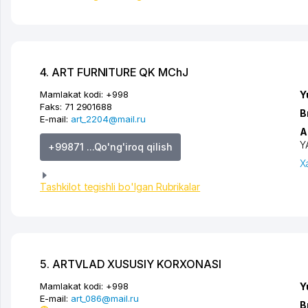
4. ART FURNITURE QK MChJ
Mamlakat kodi:
+998
Y
Faks:
71 2901688
B
E-mail:
art_2204@mail.ru
A
Y
+99871 ...Qo'ng'iroq qilish
X
Tashkilot tegishli bo'lgan Rubrikalar
5. ARTVLAD XUSUSIY KORXONASI
Mamlakat kodi:
+998
Y
E-mail:
art_086@mail.ru
B