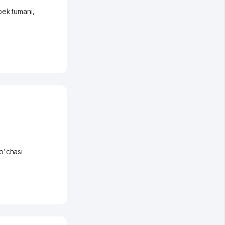
bek tumani
,
o'chasi