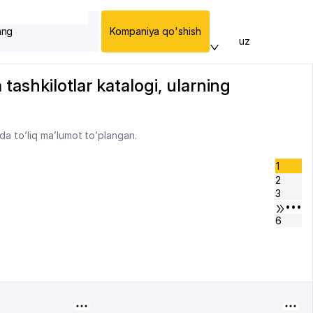
ang
Kompaniya qo'shish
uz
tashkilotlar katalogi, ularning
da to’liq ma’lumot to’plangan.
1
2
3
•••
6