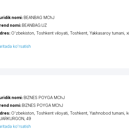
uridik nomi:
BEANBAG MChJ
rend nomi:
BEANBAG.UZ
dres:
O'zbekiston,
Toshkent viloyati
,
Toshkent
,
Yakkasaroy tumani
,
x
aritada ko'rsatish
uridik nomi:
BIZNES POYGA MChJ
rend nomi:
BIZNES POYGA MChJ
dres:
O'zbekiston,
Toshkent viloyati
,
Toshkent
,
Yashnobod tumani
,
k
JARKURGON
, 49
aritada ko'rsatish