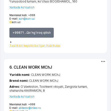
Yunusobod tumani
,
ko'chasi BOGISHAMOL
, 160
Xaritada ko'rsatish
Mamlakat kodi:
+998
E-mail:
azn@azn.uz
azn.uz
+99871 ...Qo'ng'iroq qilish
Tashkilot tegishli bo'lgan Rubrikalar
6. CLEAN WORK MChJ
Yuridik nomi:
CLEAN WORK MChJ
Brend nomi:
CLEAN WORK MChJ
Adres:
O'zbekiston,
Toshkent viloyati
,
Zangiota tumani
,
shaharcha KAXRAMON
, 8
Xaritada ko'rsatish
Mamlakat kodi:
+998
E-mail:
akbarov@inbox.ru