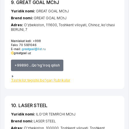
9. GREAT GOAL MChJ
Yuridik nomi:
GREAT GOAL MChJ
Brend nomi:
GREAT GOAL MChJ
Adres:
O'zbekiston, 111600,
Toshkent viloyati
,
Chinoz
,
ko'chasi
BERUNI
, 7
Mamlakat kodi:
+998
Faks:
70 5931046
E-mail:
greatgoal@list.ru
greatgoal.uz
+99890 ...Qo'ng'iroq qilish
Tashkilot tegishli bo'lgan Rubrikalar
10. LASER STEEL
Yuridik nomi:
ILG'OR TEMIRCHI MChJ
Brend nomi:
LASER STEEL
Adres:
O'zbekiston, 100000,
Toshkent viloyati
,
Toshkent
,