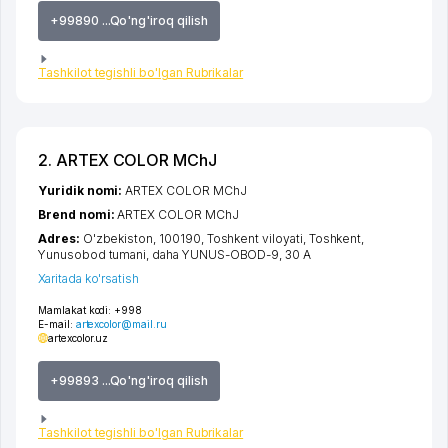
+99890 ...Qo'ng'iroq qilish
Tashkilot tegishli bo'lgan Rubrikalar
2. ARTEX COLOR MChJ
Yuridik nomi:
ARTEX COLOR MChJ
Brend nomi:
ARTEX COLOR MChJ
Adres:
O'zbekiston, 100190,
Toshkent viloyati
,
Toshkent
,
Yunusobod tumani
,
daha YUNUS-OBOD-9
, 30 А
Xaritada ko'rsatish
Mamlakat kodi:
+998
E-mail:
artexcolor@mail.ru
artexcolor.uz
+99893 ...Qo'ng'iroq qilish
Tashkilot tegishli bo'lgan Rubrikalar