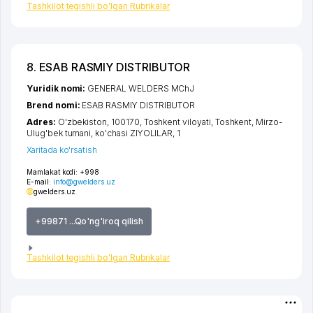
Tashkilot tegishli bo'lgan Rubrikalar
8. ESAB RASMIY DISTRIBUTOR
Yuridik nomi:
GENERAL WELDERS MChJ
Brend nomi:
ESAB RASMIY DISTRIBUTOR
Adres:
O'zbekiston, 100170,
Toshkent viloyati
,
Toshkent
,
Mirzo-
Ulug'bek tumani
,
ko'chasi ZIYOLILAR
, 1
Xaritada ko'rsatish
Mamlakat kodi:
+998
E-mail:
info@gwelders.uz
gwelders.uz
+99871 ...Qo'ng'iroq qilish
Tashkilot tegishli bo'lgan Rubrikalar