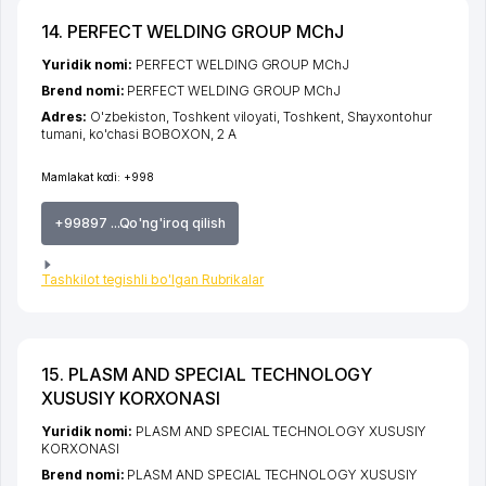
14. PERFECT WELDING GROUP MChJ
Yuridik nomi:
PERFECT WELDING GROUP MChJ
Brend nomi:
PERFECT WELDING GROUP MChJ
Adres:
O'zbekiston,
Toshkent viloyati
,
Toshkent
,
Shayxontohur
tumani
,
ko'chasi BOBOXON
, 2 А
Mamlakat kodi:
+998
+99897 ...Qo'ng'iroq qilish
Tashkilot tegishli bo'lgan Rubrikalar
15. PLASM AND SPECIAL TECHNOLOGY
XUSUSIY KORXONASI
Yuridik nomi:
PLASM AND SPECIAL TECHNOLOGY XUSUSIY
KORXONASI
Brend nomi:
PLASM AND SPECIAL TECHNOLOGY XUSUSIY