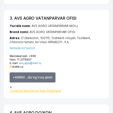
3. AVS AGRO VATANPARVAR OFISI
Yuridik nomi:
AVS AGRO VATANPARVAR MChJ
Brend nomi:
AVS AGRO VATANPARVAR OFISI
Adres:
O'zbekiston, 100115,
Toshkent viloyati
,
Toshkent
,
Chilonzor tumani
,
ko'chasi ARNASOY
, 3 А
Xaritada ko'rsatish
Mamlakat kodi:
+998
Faks:
71 2778807
E-mail:
avs_agro@mail.ru
restob.uz
+99890 ...Qo'ng'iroq qilish
Tashkilot tegishli bo'lgan Rubrikalar
4. AVS AGRO DO'KON