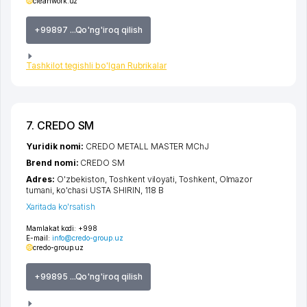
cleanwork.uz
+99897 ...Qo'ng'iroq qilish
Tashkilot tegishli bo'lgan Rubrikalar
7. CREDO SM
Yuridik nomi:
CREDO METALL MASTER MChJ
Brend nomi:
CREDO SM
Adres:
O'zbekiston,
Toshkent viloyati
,
Toshkent
,
Olmazor
tumani
,
ko'chasi USTA SHIRIN
, 118 B
Xaritada ko'rsatish
Mamlakat kodi:
+998
E-mail:
info@credo-group.uz
credo-group.uz
+99895 ...Qo'ng'iroq qilish