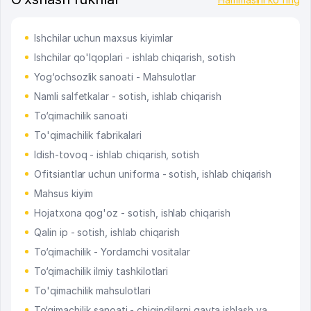
Ishchilar uchun maxsus kiyimlar
Ishchilar qo'lqoplari - ishlab chiqarish, sotish
Yog‘ochsozlik sanoati - Mahsulotlar
Namli salfetkalar - sotish, ishlab chiqarish
To‘qimachilik sanoati
To'qimachilik fabrikalari
Idish-tovoq - ishlab chiqarish, sotish
Ofitsiantlar uchun uniforma - sotish, ishlab chiqarish
Mahsus kiyim
Hojatxona qog'oz - sotish, ishlab chiqarish
Qalin ip - sotish, ishlab chiqarish
To‘qimachilik - Yordamchi vositalar
To‘qimachilik ilmiy tashkilotlari
To'qimachilik mahsulotlari
To‘qimachilik sanoati - chiqindilarni qayta ishlash va