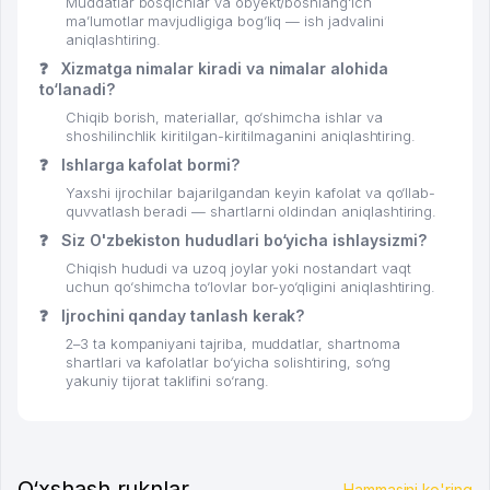
Muddatlar bosqichlar va obyekt/boshlang‘ich
ma’lumotlar mavjudligiga bog‘liq — ish jadvalini
aniqlashtiring.
❓
Xizmatga nimalar kiradi va nimalar alohida
to‘lanadi?
Chiqib borish, materiallar, qo‘shimcha ishlar va
shoshilinchlik kiritilgan-kiritilmaganini aniqlashtiring.
❓
Ishlarga kafolat bormi?
Yaxshi ijrochilar bajarilgandan keyin kafolat va qo‘llab-
quvvatlash beradi — shartlarni oldindan aniqlashtiring.
❓
Siz O'zbekiston hududlari bo‘yicha ishlaysizmi?
Chiqish hududi va uzoq joylar yoki nostandart vaqt
uchun qo‘shimcha to‘lovlar bor-yo‘qligini aniqlashtiring.
❓
Ijrochini qanday tanlash kerak?
2–3 ta kompaniyani tajriba, muddatlar, shartnoma
shartlari va kafolatlar bo‘yicha solishtiring, so‘ng
yakuniy tijorat taklifini so‘rang.
O‘xshash ruknlar
Hammasini ko'ring