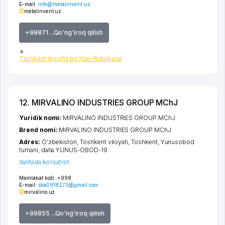
E-mail:
info@metalinvent.uz
metalinvent.uz
+99871 ...Qo'ng'iroq qilish
Tashkilot tegishli bo'lgan Rubrikalar
12. MIRVALINO INDUSTRIES GROUP MChJ
Yuridik nomi:
MIRVALINO INDUSTRIES GROUP MChJ
Brend nomi:
MIRVALINO INDUSTRIES GROUP MChJ
Adres:
O'zbekiston,
Toshkent viloyati
,
Toshkent
,
Yunusobod
tumani
,
daha YUNUS-OBOD-19
Xaritada ko'rsatish
Mamlakat kodi:
+998
E-mail:
sba0918273@gmail.com
mirvalino.uz
+99855 ...Qo'ng'iroq qilish