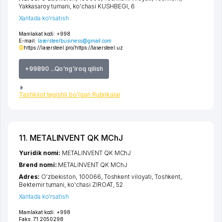
Yakkasaroy tumani
,
ko'chasi KUSHBEGI
, 6
Xaritada ko'rsatish
Mamlakat kodi:
+998
E-mail:
lasersteelbusiness@gmail.com
https://lasersteel.pro/
https://lasersteel.uz
+99890 ...Qo'ng'iroq qilish
Tashkilot tegishli bo'lgan Rubrikalar
11. METALINVENT QK MChJ
Yuridik nomi:
METALINVENT QK MChJ
Brend nomi:
METALINVENT QK MChJ
Adres:
O'zbekiston, 100066,
Toshkent viloyati
,
Toshkent
,
Bektemir tumani
,
ko'chasi ZIROAT
, 52
Xaritada ko'rsatish
Mamlakat kodi:
+998
Faks:
71 2050298