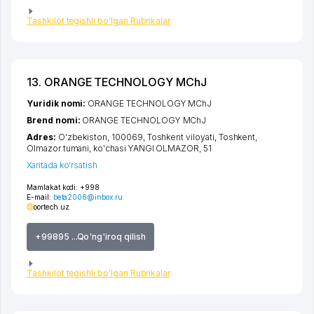
Tashkilot tegishli bo'lgan Rubrikalar
13. ORANGE TECHNOLOGY MChJ
Yuridik nomi:
ORANGE TECHNOLOGY MChJ
Brend nomi:
ORANGE TECHNOLOGY MChJ
Adres:
O'zbekiston, 100069,
Toshkent viloyati
,
Toshkent
,
Olmazor tumani
,
ko'chasi YANGI OLMAZOR
, 51
Xaritada ko'rsatish
Mamlakat kodi:
+998
E-mail:
beta2006@inbox.ru
oortech.uz
+99895 ...Qo'ng'iroq qilish
Tashkilot tegishli bo'lgan Rubrikalar