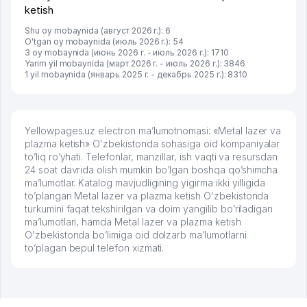
ketish
Shu oy mobaynida (август 2026 г.): 6
O'tgan oy mobaynida (июль 2026 г.): 54
3 oy mobaynida (июнь 2026 г. - июль 2026 г.): 1710
Yarim yil mobaynida (март 2026 г. - июль 2026 г.): 3846
1 yil mobaynida (январь 2025 г. - декабрь 2025 г.): 8310
Yellowpages.uz electron ma’lumotnomasi: «Metal lazer va
plazma ketish» Oʻzbekistonda sohasiga oid kompaniyalar
to’liq ro’yhati. Telefonlar, manzillar, ish vaqti va resursdan
24 soat davrida olish mumkin bo’lgan boshqa qo’shimcha
ma’lumotlar. Katalog mavjudligining yigirma ikki yilligida
to’plangan Metal lazer va plazma ketish Oʻzbekistonda
turkumini faqat tekshirilgan va doim yangilib bo’riladigan
ma’lumotlari, hamda Metal lazer va plazma ketish
Oʻzbekistonda bo’limiga oid dolzarb ma’lumotlarni
to’plagan bepul telefon xizmati.