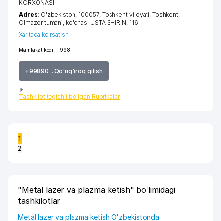
KORXONASI
Adres:
O'zbekiston, 100057,
Toshkent viloyati
,
Toshkent
,
Olmazor tumani
,
ko'chasi USTA SHIRIN
, 116
Xaritada ko'rsatish
Mamlakat kodi:
+998
+99890 ...Qo'ng'iroq qilish
Tashkilot tegishli bo'lgan Rubrikalar
1
2
"Metal lazer va plazma ketish" bo'limidagi
tashkilotlar
Metal lazer va plazma ketish O'zbekistonda