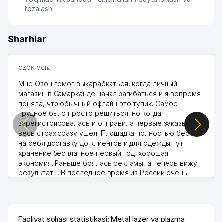
tozalash
Sharhlar
OZON MChJ
Мне Озон помог выкарабкаться, когда личный
магазин в Самарканде начал загибаться и я вовремя
поняла, что обычный офлайн это тупик. Самое
трудное было просто решиться, но когда
зарегистрировалась и отправила первые заказы,
весь страх сразу ушел. Площадка полностью берет
на себя доставку до клиентов и для одежды тут
хранение бесплатное первый год, хорошая
экономия. Раньше боялась рекламы, а теперь вижу
результаты. В последнее время из России очень
много заказывают, а вначале только по Узбекистану
брали, но вяло. Удалось раскрутиться, дальше
развиваюсь потихоньку😊
Hamida 03.08.2026 12:45:39
Faoliyat sohasi statistikasi: Metal lazer va plazma