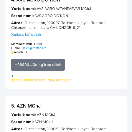
Yuridik nomi:
AVS AGRO VATANPARVAR MChJ
Brend nomi:
AVS AGRO DO'KON
Adres:
O'zbekiston, 100097,
Toshkent viloyati
,
Toshkent
,
Chilonzor tumani
,
daha CHILONZOR-6
, 21
Xaritada ko'rsatish
Mamlakat kodi:
+998
E-mail:
sales@restob.uz
restob.uz
+99890 ...Qo'ng'iroq qilish
Tashkilot tegishli bo'lgan Rubrikalar
5. AZN MChJ
Yuridik nomi:
AZN MChJ
Brend nomi:
AZN MChJ
Adres:
O'zbekiston, 100053,
Toshkent viloyati
,
Toshkent
,