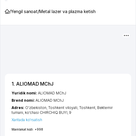
/
Yengil sanoat
/
Metal lazer va plazma ketish
1. ALIOMAD MChJ
Yuridik nomi:
ALIOMAD MChJ
Brend nomi:
ALIOMAD MChJ
Adres:
O'zbekiston,
Toshkent viloyati
,
Toshkent
,
Bektemir
tumani
,
ko'chasi CHIRCHIQ BUYI
, 9
Xaritada ko'rsatish
Mamlakat kodi:
+998