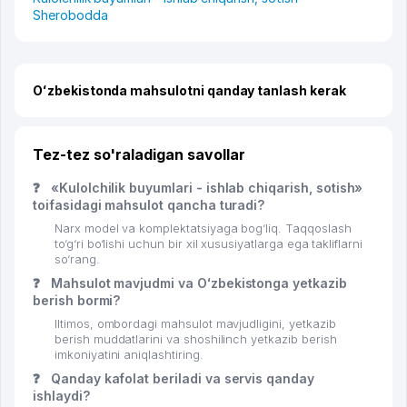
Sherobodda
Oʻzbekistonda mahsulotni qanday tanlash kerak
Tez-tez so'raladigan savollar
❓
«Kulolchilik buyumlari - ishlab chiqarish, sotish»
toifasidagi mahsulot qancha turadi?
Narx model va komplektatsiyaga bog‘liq. Taqqoslash
to‘g‘ri bo‘lishi uchun bir xil xususiyatlarga ega takliflarni
so‘rang.
❓
Mahsulot mavjudmi va Oʻzbekistonga yetkazib
berish bormi?
Iltimos, ombordagi mahsulot mavjudligini, yetkazib
berish muddatlarini va shoshilinch yetkazib berish
imkoniyatini aniqlashtiring.
❓
Qanday kafolat beriladi va servis qanday
ishlaydi?