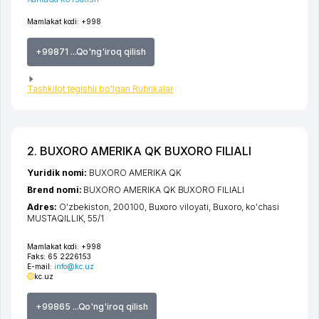
Mamlakat kodi:
+998
+99871 ...Qo'ng'iroq qilish
Tashkilot tegishli bo'lgan Rubrikalar
2. BUXORO AMERIKA QK BUXORO FILIALI
Yuridik nomi:
BUXORO AMERIKA QK
Brend nomi:
BUXORO AMERIKA QK BUXORO FILIALI
Adres:
O'zbekiston, 200100,
Buxoro viloyati
,
Buxoro
,
ko'chasi
MUSTAQILLIK
, 55/1
Mamlakat kodi:
+998
Faks:
65 2226153
E-mail:
info@kc.uz
kc.uz
+99865 ...Qo'ng'iroq qilish