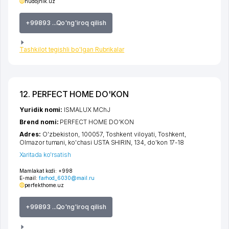
hudojnik.uz
+99893 ...Qo'ng'iroq qilish
Tashkilot tegishli bo'lgan Rubrikalar
12. PERFECT HOME DO'KON
Yuridik nomi:
ISMALUX MChJ
Brend nomi:
PERFECT HOME DO'KON
Adres:
O'zbekiston, 100057,
Toshkent viloyati
,
Toshkent
,
Olmazor tumani
,
ko'chasi USTA SHIRIN
, 134, do'kon 17-18
Xaritada ko'rsatish
Mamlakat kodi:
+998
E-mail:
farhod_6030@mail.ru
perfekthome.uz
+99893 ...Qo'ng'iroq qilish