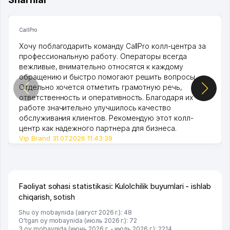
CallPro
Хочу поблагодарить команду CallPro колл-центра за
профессиональную работу. Операторы всегда
вежливые, внимательно относятся к каждому
обращению и быстро помогают решить вопросы.
Отдельно хочется отметить грамотную речь,
ответственность и оперативность. Благодаря их
работе значительно улучшилось качество
обслуживания клиентов. Рекомендую этот колл-
центр как надежного партнера для бизнеса.
Vip Brand 31.07.2026 11:43:39
Faoliyat sohasi statistikasi: Kulolchilik buyumlari - ishlab
chiqarish, sotish
Shu oy mobaynida (август 2026 г.): 48
O'tgan oy mobaynida (июль 2026 г.): 72
3 oy mobaynida (июнь 2026 г. - июль 2026 г.): 2214