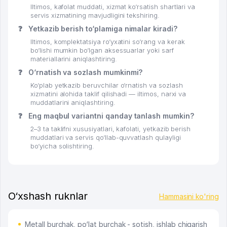
Iltimos, kafolat muddati, xizmat ko‘rsatish shartlari va
servis xizmatining mavjudligini tekshiring.
❓
Yetkazib berish to‘plamiga nimalar kiradi?
Iltimos, komplektatsiya ro‘yxatini so‘rang va kerak
bo‘lishi mumkin bo‘lgan aksessuarlar yoki sarf
materiallarini aniqlashtiring.
❓
O‘rnatish va sozlash mumkinmi?
Ko‘plab yetkazib beruvchilar o‘rnatish va sozlash
xizmatini alohida taklif qilishadi — iltimos, narxi va
muddatlarini aniqlashtiring.
❓
Eng maqbul variantni qanday tanlash mumkin?
2–3 ta taklifni xususiyatlari, kafolati, yetkazib berish
muddatlari va servis qo‘llab-quvvatlash qulayligi
bo‘yicha solishtiring.
O‘xshash ruknlar
Hammasini ko'ring
Metall burchak, po‘lat burchak - sotish, ishlab chiqarish