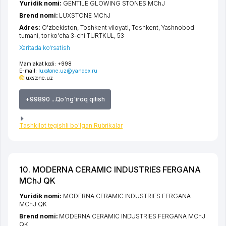
Yuridik nomi:
GENTILE GLOWING STONES MChJ
Brend nomi:
LUXSTONE MChJ
Adres:
O'zbekiston,
Toshkent viloyati
,
Toshkent
,
Yashnobod
tumani
,
tor ko'cha 3-chi TURTKUL
, 53
Xaritada ko'rsatish
Mamlakat kodi:
+998
E-mail:
luxstone.uz@yandex.ru
luxstone.uz
+99890 ...Qo'ng'iroq qilish
Tashkilot tegishli bo'lgan Rubrikalar
10. MODERNA CERAMIC INDUSTRIES FERGANA
MChJ QK
Yuridik nomi:
MODERNA CERAMIC INDUSTRIES FERGANA
MChJ QK
Brend nomi:
MODERNA CERAMIC INDUSTRIES FERGANA MChJ
QK