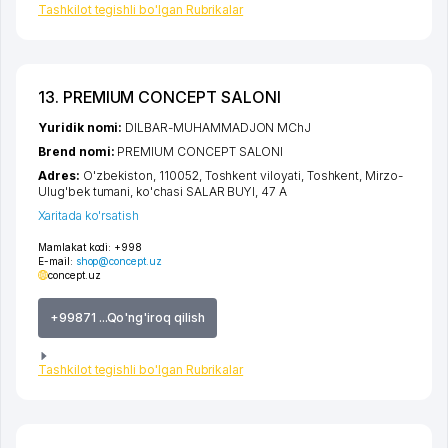
Tashkilot tegishli bo'lgan Rubrikalar
13. PREMIUM CONCEPT SALONI
Yuridik nomi:
DILBAR-MUHAMMADJON MChJ
Brend nomi:
PREMIUM CONCEPT SALONI
Adres:
O'zbekiston, 110052,
Toshkent viloyati
,
Toshkent
,
Mirzo-
Ulug'bek tumani
,
ko'chasi SALAR BUYI
, 47 А
Xaritada ko'rsatish
Mamlakat kodi:
+998
E-mail:
shop@concept.uz
concept.uz
+99871 ...Qo'ng'iroq qilish
Tashkilot tegishli bo'lgan Rubrikalar