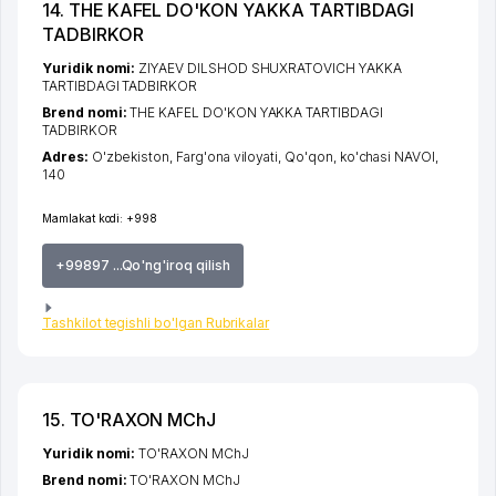
14. THE KAFEL DO'KON YAKKA TARTIBDAGI
TADBIRKOR
Yuridik nomi:
ZIYAEV DILSHOD SHUXRATOVICH YAKKA
TARTIBDAGI TADBIRKOR
Brend nomi:
THE KAFEL DO'KON YAKKA TARTIBDAGI
TADBIRKOR
Adres:
O'zbekiston,
Farg'ona viloyati
,
Qo'qon
,
ko'chasi NAVOI
,
140
Mamlakat kodi:
+998
+99897 ...Qo'ng'iroq qilish
Tashkilot tegishli bo'lgan Rubrikalar
15. TO'RAXON MChJ
Yuridik nomi:
TO'RAXON MChJ
Brend nomi:
TO'RAXON MChJ