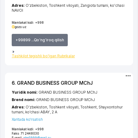
Adres:
O'zbekiston,
Toshkent viloyati
,
Zangiota tumani
,
ko'chasi
NAVOI
Mamlakat kodi:
+998
gozo.uz
+99899 ...Qo'ng'iroq qilish
Tashkilot tegishli bo'lgan Rubrikalar
6. GRAND BUSINESS GROUP MChJ
Yuridik nomi:
GRAND BUSINESS GROUP MChJ
Brend nomi:
GRAND BUSINESS GROUP MChJ
Adres:
O'zbekiston,
Toshkent viloyati
,
Toshkent
,
Shayxontohur
tumani
,
ko'chasi ABAY
, 2 А
Xaritada ko'rsatish
Mamlakat kodi:
+998
Faks:
71 2448030
E-mail:
gbg3999@mail.ru