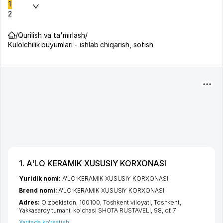
1
2
/
Qurilish va ta'mirlash
/
Kulolchilik buyumlari - ishlab chiqarish, sotish
1. A'LO KERAMIK XUSUSIY KORXONASI
Yuridik nomi:
A'LO KERAMIK XUSUSIY KORXONASI
Brend nomi:
A'LO KERAMIK XUSUSIY KORXONASI
Adres:
O'zbekiston, 100100,
Toshkent viloyati
,
Toshkent
,
Yakkasaroy tumani
,
ko'chasi SHOTA RUSTAVELI
, 98, of. 7
Xaritada ko'rsatish