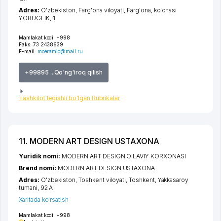
Adres:
O'zbekiston,
Farg'ona viloyati
,
Farg'ona
,
ko'chasi
YORUGLIK
, 1
Mamlakat kodi:
+998
Faks:
73 2438639
E-mail:
mceramic@mail.ru
+99895 ...Qo'ng'iroq qilish
Tashkilot tegishli bo'lgan Rubrikalar
11. MODERN ART DESIGN USTAXONA
Yuridik nomi:
MODERN ART DESIGN OILAVIY KORXONASI
Brend nomi:
MODERN ART DESIGN USTAXONA
Adres:
O'zbekiston,
Toshkent viloyati
,
Toshkent
,
Yakkasaroy
tumani
, 92 A
Xaritada ko'rsatish
Mamlakat kodi:
+998