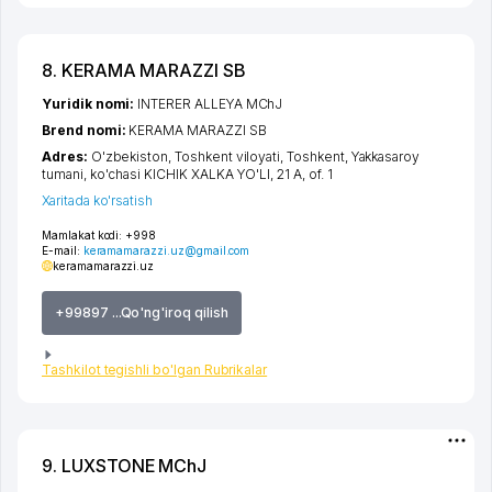
8. KERAMA MARAZZI SB
Yuridik nomi:
INTERER ALLEYA MChJ
Brend nomi:
KERAMA MARAZZI SB
Adres:
O'zbekiston,
Toshkent viloyati
,
Toshkent
,
Yakkasaroy
tumani
,
ko'chasi KICHIK XALKA YO'LI
, 21 A, of. 1
Xaritada ko'rsatish
Mamlakat kodi:
+998
E-mail:
keramamarazzi.uz@gmail.com
keramamarazzi.uz
+99897 ...Qo'ng'iroq qilish
Tashkilot tegishli bo'lgan Rubrikalar
9. LUXSTONE MChJ