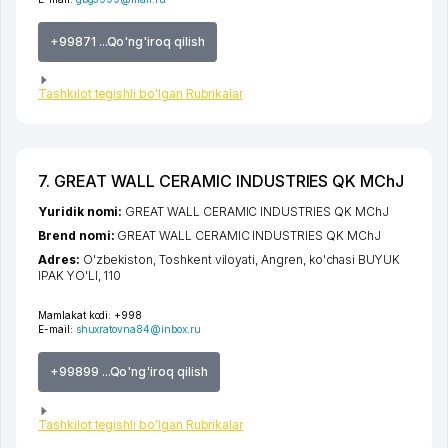
+99871 ...Qo'ng'iroq qilish
Tashkilot tegishli bo'lgan Rubrikalar
7. GREAT WALL CERAMIC INDUSTRIES QK MChJ
Yuridik nomi:
GREAT WALL CERAMIC INDUSTRIES QK MChJ
Brend nomi:
GREAT WALL CERAMIC INDUSTRIES QK MChJ
Adres:
O'zbekiston,
Toshkent viloyati
,
Angren
,
ko'chasi BUYUK
IPAK YO'LI
, 110
Mamlakat kodi:
+998
E-mail:
shuxratovna84@inbox.ru
+99899 ...Qo'ng'iroq qilish
Tashkilot tegishli bo'lgan Rubrikalar