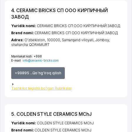
4. CERAMIC BRICKS СП ООО КИРПИЧНЫЙ
ЗАВОД
Yuridik nomi:
CERAMIC BRICKS СП ООО КИРПИЧНЫЙ ЗАВОД
Brend nomi:
CERAMIC BRICKS СП ООО КИРПИЧНЫЙ ЗАВОД
Adres:
O'zbekiston, 100000,
Samarqand viloyati
,
Jomboy
,
shaharcha QORAMURT
Mamlakat kodi:
+998
E-mail:
info@ceramic-bricks.com
+99895 ...Qo'ng'iroq qilish
Tashkilot tegishli bo'lgan Rubrikalar
5. COLDEN STYLE CERAMICS MChJ
Yuridik nomi:
COLDEN STYLE CERAMICS MChJ
Brend nomi:
COLDEN STYLE CERAMICS MChJ