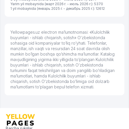
Yarim yil mobaynida (март 2026 г. - июль 2026 г.): 5370
1 yil mobaynida (январь 2025 г. - декабрь 2025 г.): 12612
Yellowpages.uz electron ma’lumotnomasi: «Kulolchilik
buyumlari - ishlab chiqarish, sotish» Oʻzbekistonda
sohasiga oid kompaniyalar to’liq ro’yhati. Telefonlar,
manzillar, ish vaqti va resursdan 24 soat davrida olish
mumkin bo’lgan boshqa qo’shimcha ma’lumotlar. Katalog
mavjudligining yigirma ikki yilligida to’plangan Kulolchilik
buyumlari - ishlab chiqarish, sotish Oʻzbekistonda
turkumini faqat tekshirilgan va doim yangilib bo’riladigan
ma’lumotlari, hamda Kulolchilik buyumlari - ishlab
chiqarish, sotish Oʻzbekistonda bo’limiga oid dolzarb
ma’lumotlarni to’plagan bepul telefon xizmati.
Barcha ruknlar