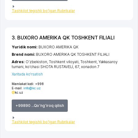
Tashkilot tegishli bo'lgan Rubrikalar
3. BUXORO AMERIKA QK TOSHKENT FILIALI
Yuridik nomi:
BUXORO AMERIKA QK
Brend nomi:
BUXORO AMERIKA QK TOSHKENT FILIALI
Adres:
O'zbekiston,
Toshkent viloyati
,
Toshkent
,
Yakkasaroy
tumani
,
ko'chasi SHOTA RUSTAVELI
, 67, xonadon 7
Xaritada ko'rsatish
Mamlakat kodi:
+998
E-mail:
info@kc.uz
kc.uz
+99890 ...Qo'ng'iroq qilish
Tashkilot tegishli bo'lgan Rubrikalar