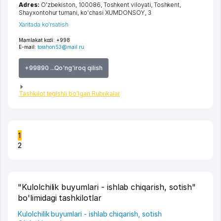
Adres:
O'zbekiston, 100086,
Toshkent viloyati
,
Toshkent
,
Shayxontohur tumani
,
ko'chasi XUMDONSOY
, 3
Xaritada ko'rsatish
Mamlakat kodi:
+998
E-mail:
torahon53@mail.ru
+99890 ...Qo'ng'iroq qilish
Tashkilot tegishli bo'lgan Rubrikalar
1
2
"Kulolchilik buyumlari - ishlab chiqarish, sotish"
bo'limidagi tashkilotlar
Kulolchilik buyumlari - ishlab chiqarish, sotish