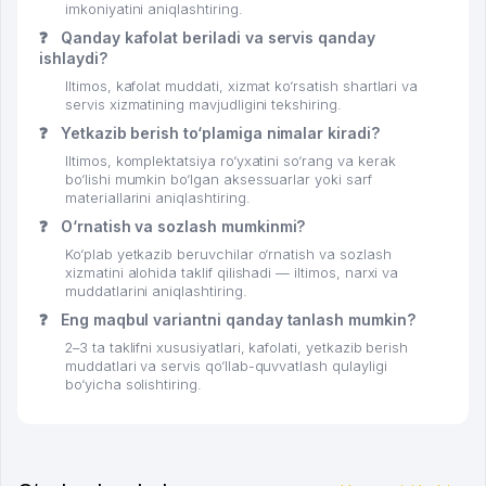
imkoniyatini aniqlashtiring.
❓
Qanday kafolat beriladi va servis qanday
ishlaydi?
Iltimos, kafolat muddati, xizmat ko‘rsatish shartlari va
servis xizmatining mavjudligini tekshiring.
❓
Yetkazib berish to‘plamiga nimalar kiradi?
Iltimos, komplektatsiya ro‘yxatini so‘rang va kerak
bo‘lishi mumkin bo‘lgan aksessuarlar yoki sarf
materiallarini aniqlashtiring.
❓
O‘rnatish va sozlash mumkinmi?
Ko‘plab yetkazib beruvchilar o‘rnatish va sozlash
xizmatini alohida taklif qilishadi — iltimos, narxi va
muddatlarini aniqlashtiring.
❓
Eng maqbul variantni qanday tanlash mumkin?
2–3 ta taklifni xususiyatlari, kafolati, yetkazib berish
muddatlari va servis qo‘llab-quvvatlash qulayligi
bo‘yicha solishtiring.