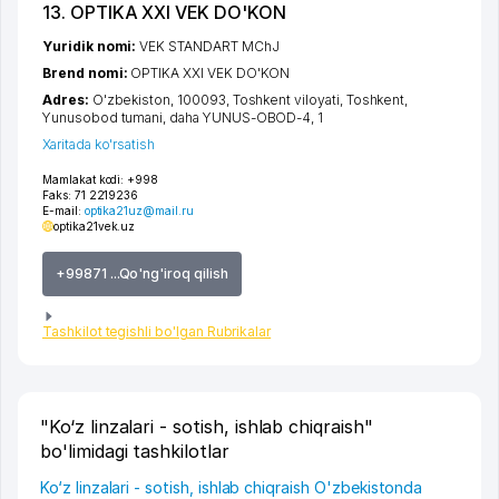
13. OPTIKA XXI VEK DO'KON
Yuridik nomi:
VEK STANDART MChJ
Brend nomi:
OPTIKA XXI VEK DO'KON
Adres:
O'zbekiston, 100093,
Toshkent viloyati
,
Toshkent
,
Yunusobod tumani
,
daha YUNUS-OBOD-4
, 1
Xaritada ko'rsatish
Mamlakat kodi:
+998
Faks:
71 2219236
E-mail:
optika21uz@mail.ru
optika21vek.uz
+99871 ...Qo'ng'iroq qilish
Tashkilot tegishli bo'lgan Rubrikalar
"Ko‘z linzalari - sotish, ishlab chiqraish"
bo'limidagi tashkilotlar
Ko‘z linzalari - sotish, ishlab chiqraish O'zbekistonda