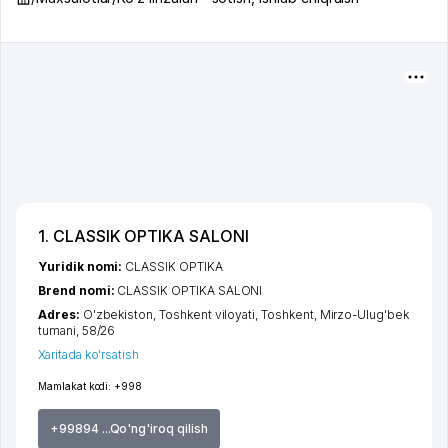
1. CLASSIK OPTIKA SALONI
Yuridik nomi:
CLASSIK OPTIKA
Brend nomi:
CLASSIK OPTIKA SALONI
Adres:
O'zbekiston,
Toshkent viloyati
,
Toshkent
,
Mirzo-Ulug'bek
tumani
, 58/26
Xaritada ko'rsatish
Mamlakat kodi:
+998
+99894 ...Qo'ng'iroq qilish