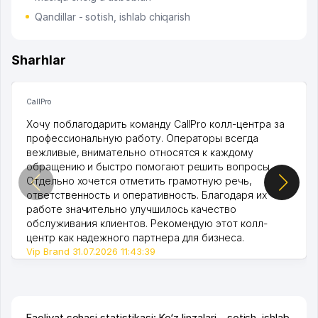
Qandillar - sotish, ishlab chiqarish
Sharhlar
CallPro
Хочу поблагодарить команду CallPro колл-центра за
профессиональную работу. Операторы всегда
вежливые, внимательно относятся к каждому
обращению и быстро помогают решить вопросы.
Отдельно хочется отметить грамотную речь,
ответственность и оперативность. Благодаря их
работе значительно улучшилось качество
обслуживания клиентов. Рекомендую этот колл-
центр как надежного партнера для бизнеса.
Vip Brand 31.07.2026 11:43:39
Faoliyat sohasi statistikasi: Ko‘z linzalari - sotish, ishlab