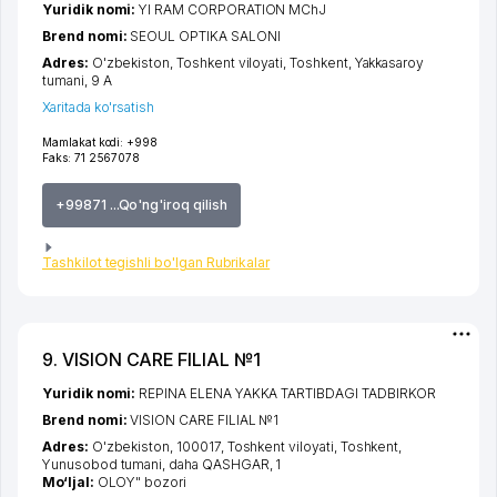
Yuridik nomi:
YI RAM CORPORATION MChJ
Brend nomi:
SEOUL OPTIKA SALONI
Adres:
O'zbekiston,
Toshkent viloyati
,
Toshkent
,
Yakkasaroy
tumani
, 9 А
Xaritada ko'rsatish
Mamlakat kodi:
+998
Faks:
71 2567078
+99871 ...Qo'ng'iroq qilish
Tashkilot tegishli bo'lgan Rubrikalar
9. VISION CARE FILIAL №1
Yuridik nomi:
REPINA ELENA YAKKA TARTIBDAGI TADBIRKOR
Brend nomi:
VISION CARE FILIAL №1
Adres:
O'zbekiston, 100017,
Toshkent viloyati
,
Toshkent
,
Yunusobod tumani
,
daha QASHGAR
, 1
Mo‘ljal:
OLOY" bozori