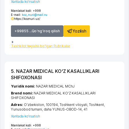
Xaritada ko'rsatish
Mamlakat kodi:
+998
E-mail:
koz_nuri@mail.ru
https://koznuri.uz/
Yozilish
+99855 ...Qo'ng'iroq qilish
Tashkilot tegishli bo'lgan Rubrikalar
5. NAZAR MEDICAL KO'Z KASALLIKLARI
SHIFOXONASI
Yuridik nomi:
NAZAR MEDICAL MChJ
Brend nomi:
NAZAR MEDICAL KO'Z KASALLIKLARI
SHIFOXONASI
Adres:
O'zbekiston, 100194,
Toshkent viloyati
,
Toshkent
,
Yunusobod tumani
,
daha YUNUS-OBOD-14
, 41
Xaritada ko'rsatish
Mamlakat kodi:
+998