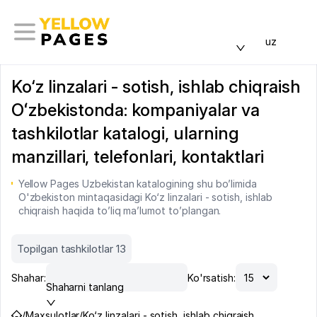
uz
Ko‘z linzalari - sotish, ishlab chiqraish
Oʻzbekistonda: kompaniyalar va
tashkilotlar katalogi, ularning
manzillari, telefonlari, kontaktlari
Yellow Pages Uzbekistan katalogining shu bo’limida
O'zbekiston mintaqasidagi Ko‘z linzalari - sotish, ishlab
chiqraish haqida to’liq ma’lumot to’plangan.
Topilgan tashkilotlar 13
Shahar:
Ko'rsatish:
Shaharni tanlang
/
Maxsulotlar
/
Ko‘z linzalari - sotish, ishlab chiqraish