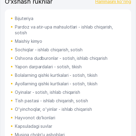
O‘xshash ruknlar
Hammasini ko'ring
Bijuteriya
Pardoz va atir-upa mahsulotlari - ishlab chiqarish,
sotish
Maishiy kimyo
Sochiqlar - ishlab chiqarish, sotish
Oshxona dudburonlar - sotish, ishlab chiqarish
Yapon darpardalari - sotish, tikish
Bolalarning qishki kurtkalari - sotish, tikish
Ayollarning qishki kurtkalari - sotish, tikish
Oyinalar - sotish, ishlab chiqarish
Tish pastasi - ishlab chiqarish, sotish
O'yinchoqlar, o'yinlar - ishlab chiqarish
Hayvonot do‘konlari
Kapsuladagi suvlar
Musiqa cholg‘u asboblari