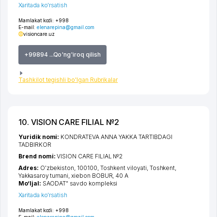
Xaritada ko'rsatish
Mamlakat kodi:
+998
E-mail:
elenarepina@gmail.com
visioncare.uz
+99894 ...Qo'ng'iroq qilish
Tashkilot tegishli bo'lgan Rubrikalar
10. VISION CARE FILIAL №2
Yuridik nomi:
KONDRATEVA ANNA YAKKA TARTIBDAGI
TADBIRKOR
Brend nomi:
VISION CARE FILIAL №2
Adres:
O'zbekiston, 100100,
Toshkent viloyati
,
Toshkent
,
Yakkasaroy tumani
,
xiеbon BOBUR
, 40 А
Mo‘ljal:
SAODAT" savdo kompleksi
Xaritada ko'rsatish
Mamlakat kodi:
+998
E-mail:
elenarepina@gmail.com