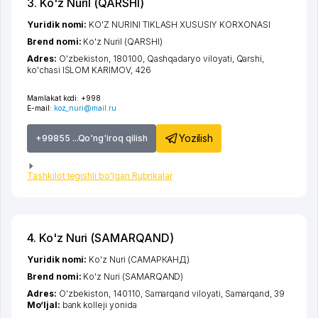
3. Ko'z NuriI (QARSHI)
Yuridik nomi:
KO'Z NURINI TIKLASH XUSUSIY KORXONASI
Brend nomi:
Ko'z NuriI (QARSHI)
Adres:
O'zbekiston, 180100,
Qashqadaryo viloyati
,
Qarshi
,
ko'chasi ISLOM KARIMOV
, 426
Mamlakat kodi:
+998
E-mail:
koz_nuri@mail.ru
Yozilish
+99855 ...Qo'ng'iroq qilish
Tashkilot tegishli bo'lgan Rubrikalar
4. Ko'z Nuri (SAMARQAND)
Yuridik nomi:
Ko'z Nuri (САМАРКАНД)
Brend nomi:
Ko'z Nuri (SAMARQAND)
Adres:
O'zbekiston, 140110,
Samarqand viloyati
,
Samarqand
, 39
Mo‘ljal:
bank kolleji yonida