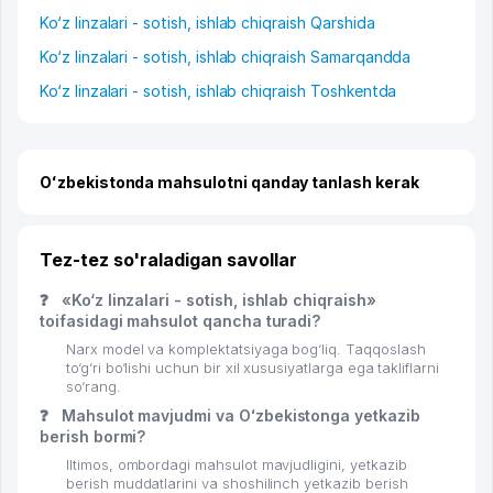
Ko‘z linzalari - sotish, ishlab chiqraish Qarshida
Ko‘z linzalari - sotish, ishlab chiqraish Samarqandda
Ko‘z linzalari - sotish, ishlab chiqraish Toshkentda
Oʻzbekistonda mahsulotni qanday tanlash kerak
Tez-tez so'raladigan savollar
❓
«Ko‘z linzalari - sotish, ishlab chiqraish»
toifasidagi mahsulot qancha turadi?
Narx model va komplektatsiyaga bog‘liq. Taqqoslash
to‘g‘ri bo‘lishi uchun bir xil xususiyatlarga ega takliflarni
so‘rang.
❓
Mahsulot mavjudmi va Oʻzbekistonga yetkazib
berish bormi?
Iltimos, ombordagi mahsulot mavjudligini, yetkazib
berish muddatlarini va shoshilinch yetkazib berish