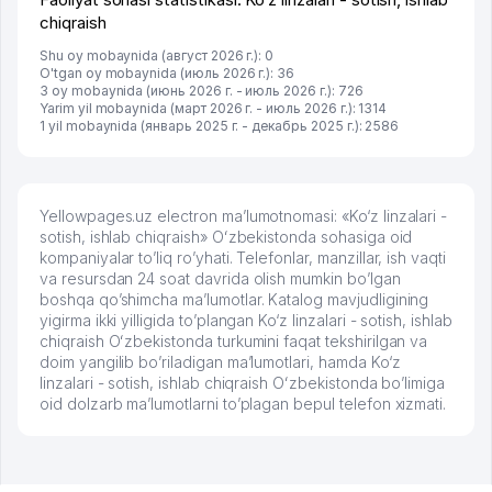
chiqraish
Shu oy mobaynida (август 2026 г.): 0
O'tgan oy mobaynida (июль 2026 г.): 36
3 oy mobaynida (июнь 2026 г. - июль 2026 г.): 726
Yarim yil mobaynida (март 2026 г. - июль 2026 г.): 1314
1 yil mobaynida (январь 2025 г. - декабрь 2025 г.): 2586
Yellowpages.uz electron ma’lumotnomasi: «Ko‘z linzalari -
sotish, ishlab chiqraish» Oʻzbekistonda sohasiga oid
kompaniyalar to’liq ro’yhati. Telefonlar, manzillar, ish vaqti
va resursdan 24 soat davrida olish mumkin bo’lgan
boshqa qo’shimcha ma’lumotlar. Katalog mavjudligining
yigirma ikki yilligida to’plangan Ko‘z linzalari - sotish, ishlab
chiqraish Oʻzbekistonda turkumini faqat tekshirilgan va
doim yangilib bo’riladigan ma’lumotlari, hamda Ko‘z
linzalari - sotish, ishlab chiqraish Oʻzbekistonda bo’limiga
oid dolzarb ma’lumotlarni to’plagan bepul telefon xizmati.