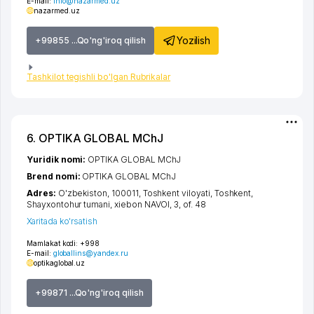
E-mail:
info@nazarmed.uz
nazarmed.uz
Yozilish
+99855 ...Qo'ng'iroq qilish
Tashkilot tegishli bo'lgan Rubrikalar
6. OPTIKA GLOBAL MChJ
Yuridik nomi:
OPTIKA GLOBAL MChJ
Brend nomi:
OPTIKA GLOBAL MChJ
Adres:
O'zbekiston, 100011,
Toshkent viloyati
,
Toshkent
,
Shayxontohur tumani
,
xiеbon NAVOI
, 3, of. 48
Xaritada ko'rsatish
Mamlakat kodi:
+998
E-mail:
globallins@yandex.ru
optikaglobal.uz
+99871 ...Qo'ng'iroq qilish