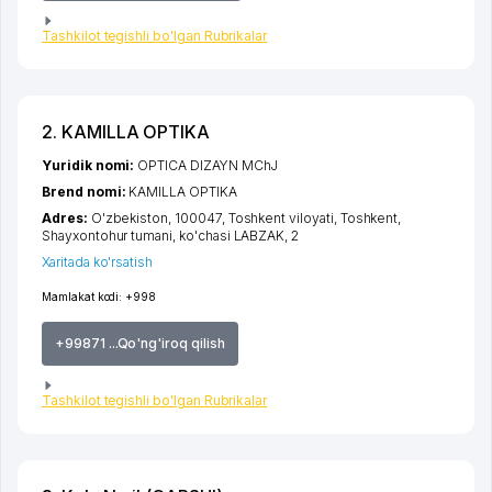
Tashkilot tegishli bo'lgan Rubrikalar
2. KAMILLA OPTIKA
Yuridik nomi:
OPTICA DIZAYN MChJ
Brend nomi:
KAMILLA OPTIKA
Adres:
O'zbekiston, 100047,
Toshkent viloyati
,
Toshkent
,
Shayxontohur tumani
,
ko'chasi LABZAK
, 2
Xaritada ko'rsatish
Mamlakat kodi:
+998
+99871 ...Qo'ng'iroq qilish
Tashkilot tegishli bo'lgan Rubrikalar