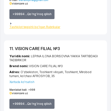
visioncare.uz
+99894 ...Qo'ng'iroq qilish
Tashkilot tegishli bo'lgan Rubrikalar
11. VISION CARE FILIAL №3
Yuridik nomi:
LEPINA ILONA BORISOVNA YAKKA TARTIBDAGI
TADBIRKOR
Brend nomi:
VISION CARE FILIAL №3
Adres:
O'zbekiston,
Toshkent viloyati
,
Toshkent
,
Mirobod
tumani
,
ko'chasi AFROSIYOB
, 35
Xaritada ko'rsatish
Mamlakat kodi:
+998
visioncare.uz
+99894 ...Qo'ng'iroq qilish