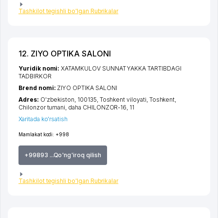
Tashkilot tegishli bo'lgan Rubrikalar
12. ZIYO OPTIKA SALONI
Yuridik nomi:
XATAMKULOV SUNNAT YAKKA TARTIBDAGI
TADBIRKOR
Brend nomi:
ZIYO OPTIKA SALONI
Adres:
O'zbekiston, 100135,
Toshkent viloyati
,
Toshkent
,
Chilonzor tumani
,
daha CHILONZOR-16
, 11
Xaritada ko'rsatish
Mamlakat kodi:
+998
+99893 ...Qo'ng'iroq qilish
Tashkilot tegishli bo'lgan Rubrikalar