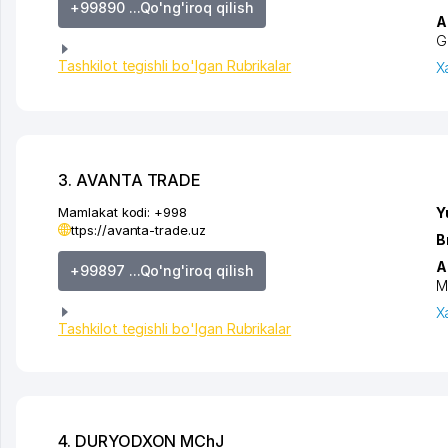
+99890 ...Qo'ng'iroq qilish
A
G
Tashkilot tegishli bo'lgan Rubrikalar
X
3. AVANTA TRADE
Mamlakat kodi:
+998
Y
ttps://avanta-trade.uz
B
A
+99897 ...Qo'ng'iroq qilish
M
X
Tashkilot tegishli bo'lgan Rubrikalar
4. DURYODXON MChJ