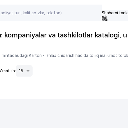
Shaharni tanl
 kompaniyalar va tashkilotlar katalogi, ula
mintaqasidagi Karton - ishlab chiqarish haqida to’liq ma’lumot to’p
'rsatish: