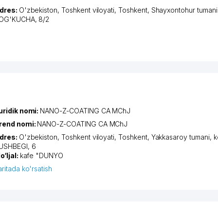
dres:
O'zbekiston,
Toshkent viloyati
,
Toshkent
,
Shayxontohur tumani
OG'KUCHA
, 8/2
uridik nomi:
NANO-Z-COATING CA MChJ
rend nomi:
NANO-Z-COATING CA MChJ
dres:
O'zbekiston,
Toshkent viloyati
,
Toshkent
,
Yakkasaroy tumani
,
k
USHBEGI
, 6
o‘ljal:
kafe "DUNYO
aritada ko'rsatish