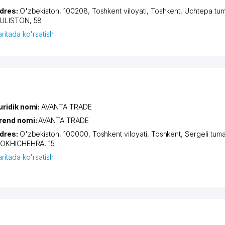
dres:
O'zbekiston, 100208,
Toshkent viloyati
,
Toshkent
,
Uchtepa tum
ULISTON
, 58
aritada ko'rsatish
uridik nomi:
AVANTA TRADE
rend nomi:
AVANTA TRADE
dres:
O'zbekiston, 100000,
Toshkent viloyati
,
Toshkent
,
Sergeli tuma
OKHICHEHRA
, 15
aritada ko'rsatish