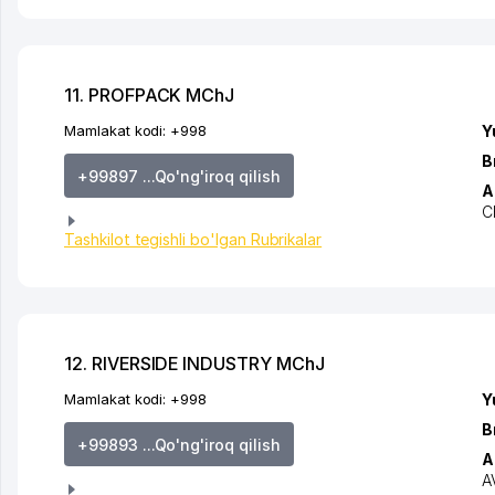
11. PROFPACK MChJ
Mamlakat kodi:
+998
Y
B
+99897 ...Qo'ng'iroq qilish
A
C
Tashkilot tegishli bo'lgan Rubrikalar
12. RIVERSIDE INDUSTRY MChJ
Mamlakat kodi:
+998
Y
B
+99893 ...Qo'ng'iroq qilish
A
A