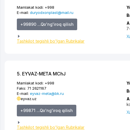
Mamlakat kodi:
+998
Y
E-mail:
duryodxonplast@mail.ru
B
A
+99890 ...Qo'ng'iroq qilish
7
X
Tashkilot tegishli bo'lgan Rubrikalar
5. EYVAZ-META MChJ
Mamlakat kodi:
+998
Y
Faks:
71 2621167
B
E-mail:
eyvaz-meta@bk.ru
eyvaz.uz
A
k
+99871 ...Qo'ng'iroq qilish
X
Tashkilot tegishli bo'lgan Rubrikalar