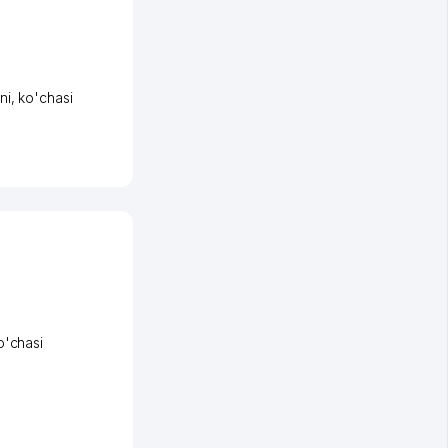
ni
,
ko'chasi
o'chasi