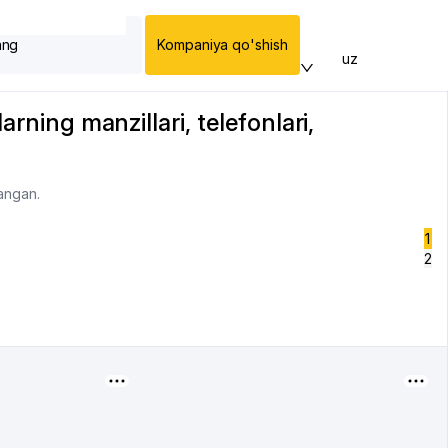
ang
Kompaniya qo'shish
uz
rning manzillari, telefonlari,
langan.
1
2