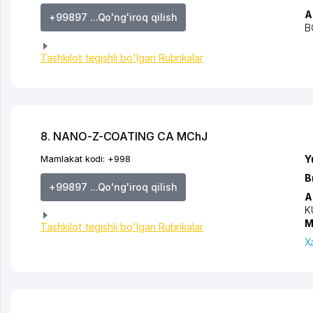
A
+99897 ...Qo'ng'iroq qilish
B
Tashkilot tegishli bo'lgan Rubrikalar
8. NANO-Z-COATING CA MChJ
Mamlakat kodi:
+998
Y
B
+99897 ...Qo'ng'iroq qilish
A
K
M
Tashkilot tegishli bo'lgan Rubrikalar
X