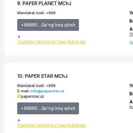
9. PAPER PLANET MChJ
Mamlakat kodi:
+998
Y
B
+99890 ...Qo'ng'iroq qilish
A
Z
Tashkilot tegishli bo'lgan Rubrikalar
X
10. PAPER STAR MChJ
Mamlakat kodi:
+998
Y
E-mail:
info@paperstar.uz
B
paperstar.uz
A
N
+99890 ...Qo'ng'iroq qilish
Tashkilot tegishli bo'lgan Rubrikalar