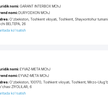
uridik nomi:
GARANT INTERBOX MChJ
rend nomi:
DURYODXON MChJ
dres:
O'zbekiston,
Toshkent viloyati
,
Toshkent
,
Shayxontohur tumani
-chi BELTEPA
, 26
aritada ko'rsatish
uridik nomi:
EYVAZ-META MChJ
rend nomi:
EYVAZ-META MChJ
dres:
O'zbekiston, 100170,
Toshkent viloyati
,
Toshkent
,
Mirzo-Ulug'b
o'chasi ZIYOLILAR
, 6
aritada ko'rsatish