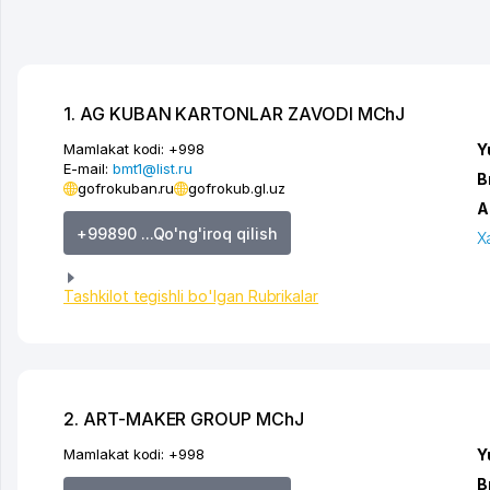
1. AG KUBAN KARTONLAR ZAVODI MChJ
Mamlakat kodi:
+998
Y
E-mail:
bmt1@list.ru
B
gofrokuban.ru
gofrokub.gl.uz
A
+99890 ...Qo'ng'iroq qilish
X
Tashkilot tegishli bo'lgan Rubrikalar
2. ART-MAKER GROUP MChJ
Mamlakat kodi:
+998
Y
B