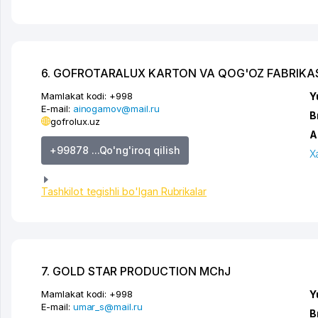
6. GOFROTARALUX KARTON VA QOG'OZ FABRIKA
Mamlakat kodi:
+998
Y
E-mail:
ainogamov@mail.ru
B
gofrolux.uz
A
+99878 ...Qo'ng'iroq qilish
X
Tashkilot tegishli bo'lgan Rubrikalar
7. GOLD STAR PRODUCTION MChJ
Mamlakat kodi:
+998
Y
E-mail:
umar_s@mail.ru
B