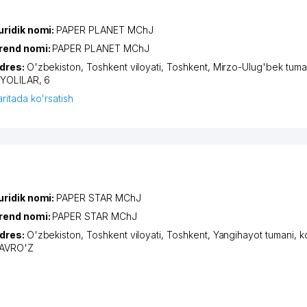
uridik nomi:
PAPER PLANET MChJ
rend nomi:
PAPER PLANET MChJ
dres:
O'zbekiston,
Toshkent viloyati
,
Toshkent
,
Mirzo-Ulug'bek tuma
IYOLILAR
, 6
aritada ko'rsatish
uridik nomi:
PAPER STAR MChJ
rend nomi:
PAPER STAR MChJ
dres:
O'zbekiston,
Toshkent viloyati
,
Toshkent
,
Yangihayot tumani
,
k
AVRO'Z