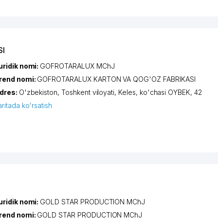
SI
uridik nomi:
GOFROTARALUX MChJ
rend nomi:
GOFROTARALUX KARTON VA QOG'OZ FABRIKASI
dres:
O'zbekiston,
Toshkent viloyati
,
Keles
,
ko'chasi OYBEK
, 42
aritada ko'rsatish
uridik nomi:
GOLD STAR PRODUCTION MChJ
rend nomi:
GOLD STAR PRODUCTION MChJ