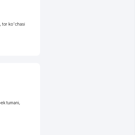
,
tor ko'chasi
ek tumani
,