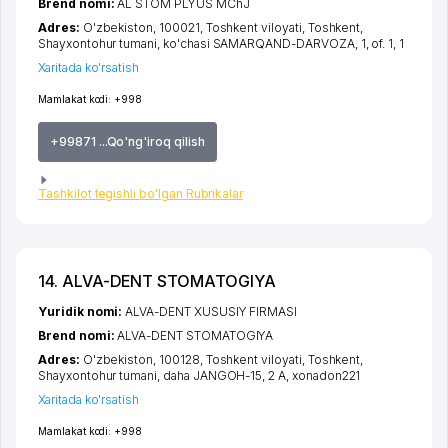
Brend nomi:
AL STOM PLYUS MChJ
Adres:
O'zbekiston, 100021,
Toshkent viloyati
,
Toshkent
,
Shayxontohur tumani
,
ko'chasi SAMARQAND-DARVOZA
, 1, of. 1, 1
Xaritada ko'rsatish
Mamlakat kodi:
+998
+99871 ...Qo'ng'iroq qilish
Tashkilot tegishli bo'lgan Rubrikalar
14. ALVA-DENT STOMATOGIYA
Yuridik nomi:
ALVA-DENT XUSUSIY FIRMASI
Brend nomi:
ALVA-DENT STOMATOGIYA
Adres:
O'zbekiston, 100128,
Toshkent viloyati
,
Toshkent
,
Shayxontohur tumani
,
daha JANGOH-15
, 2 A, xonadon221
Xaritada ko'rsatish
Mamlakat kodi:
+998