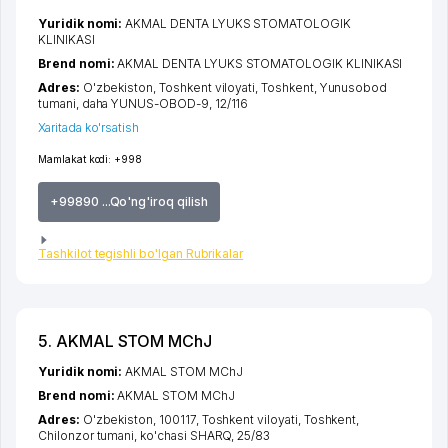
Yuridik nomi:
AKMAL DENTA LYUKS STOMATOLOGIK
KLINIKASI
Brend nomi:
AKMAL DENTA LYUKS STOMATOLOGIK KLINIKASI
Adres:
O'zbekiston,
Toshkent viloyati
,
Toshkent
,
Yunusobod
tumani
,
daha YUNUS-OBOD-9
, 12/116
Xaritada ko'rsatish
Mamlakat kodi:
+998
+99890 ...Qo'ng'iroq qilish
Tashkilot tegishli bo'lgan Rubrikalar
5. AKMAL STOM MChJ
Yuridik nomi:
AKMAL STOM MChJ
Brend nomi:
AKMAL STOM MChJ
Adres:
O'zbekiston, 100117,
Toshkent viloyati
,
Toshkent
,
Chilonzor tumani
,
ko'chasi SHARQ
, 25/83