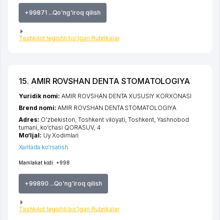
+99871 ...Qo'ng'iroq qilish
Tashkilot tegishli bo'lgan Rubrikalar
15. AMIR ROVSHAN DENTA STOMATOLOGIYA
Yuridik nomi:
AMIR ROVSHAN DENTA XUSUSIY KORXONASI
Brend nomi:
AMIR ROVSHAN DENTA STOMATOLOGIYA
Adres:
O'zbekiston,
Toshkent viloyati
,
Toshkent
,
Yashnobod
tumani
,
ko'chasi QORASUV
, 4
Mo‘ljal:
Uy Xodimlari
Xaritada ko'rsatish
Mamlakat kodi:
+998
+99890 ...Qo'ng'iroq qilish
Tashkilot tegishli bo'lgan Rubrikalar