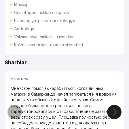
Massaj
Gematogen - ishlab chiqarish
Psihologiya, psiho-orientologiya
Andrologik
Vaksinatsiya, emlash - xizmatlar
Ko‘zni lazer orqali tuzatish xizmatlari
Sharhlar
OZON MChJ
Мне Озон помог выкарабкаться, когда личный
магазин в Самарканде начал загибаться и я вовремя
поняла, что обычный офлайн это тупик. Самое
трудное было просто решиться, но когда
зарегистрировалась и отправила первые заказы,
весь страх сразу ушел. Площадка полностью берет
на себя доставку до клиентов и для одежды тут
хранение бесплатное первый год, хорошая