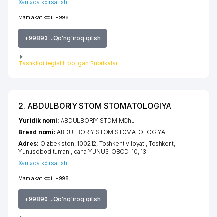
Xaritada ko'rsatish
Mamlakat kodi:
+998
+99893 ...Qo'ng'iroq qilish
Tashkilot tegishli bo'lgan Rubrikalar
2. ABDULBORIY STOM STOMATOLOGIYA
Yuridik nomi:
ABDULBORIY STOM MChJ
Brend nomi:
ABDULBORIY STOM STOMATOLOGIYA
Adres:
O'zbekiston, 100212,
Toshkent viloyati
,
Toshkent
,
Yunusobod tumani
,
daha YUNUS-OBOD-10
, 13
Xaritada ko'rsatish
Mamlakat kodi:
+998
+99890 ...Qo'ng'iroq qilish