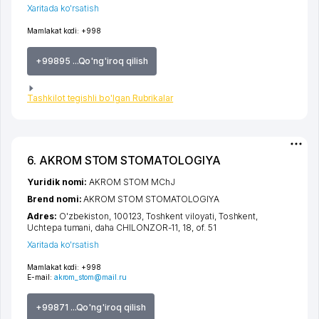
Xaritada ko'rsatish
Mamlakat kodi:
+998
+99895 ...Qo'ng'iroq qilish
Tashkilot tegishli bo'lgan Rubrikalar
6. AKROM STOM STOMATOLOGIYA
Yuridik nomi:
AKROM STOM MChJ
Brend nomi:
AKROM STOM STOMATOLOGIYA
Adres:
O'zbekiston, 100123,
Toshkent viloyati
,
Toshkent
,
Uchtepa tumani
,
daha CHILONZOR-11
, 18, of. 51
Xaritada ko'rsatish
Mamlakat kodi:
+998
E-mail:
akrom_stom@mail.ru
+99871 ...Qo'ng'iroq qilish