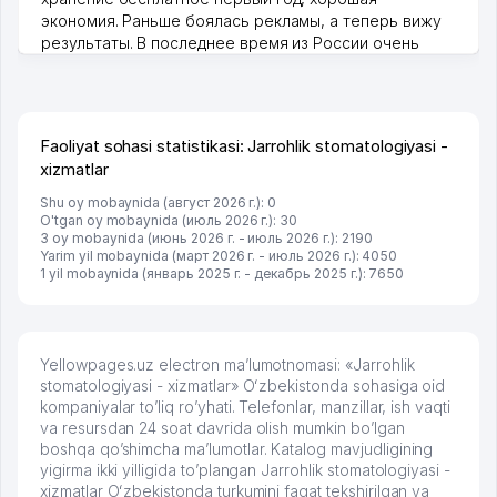
экономия. Раньше боялась рекламы, а теперь вижу
результаты. В последнее время из России очень
много заказывают, а вначале только по Узбекистану
брали, но вяло. Удалось раскрутиться, дальше
развиваюсь потихоньку😊
Hamida 03.08.2026 12:45:39
Faoliyat sohasi statistikasi: Jarrohlik stomatologiyasi -
xizmatlar
Shu oy mobaynida (август 2026 г.): 0
O'tgan oy mobaynida (июль 2026 г.): 30
3 oy mobaynida (июнь 2026 г. - июль 2026 г.): 2190
Yarim yil mobaynida (март 2026 г. - июль 2026 г.): 4050
1 yil mobaynida (январь 2025 г. - декабрь 2025 г.): 7650
Yellowpages.uz electron ma’lumotnomasi: «Jarrohlik
stomatologiyasi - xizmatlar» Oʻzbekistonda sohasiga oid
kompaniyalar to’liq ro’yhati. Telefonlar, manzillar, ish vaqti
va resursdan 24 soat davrida olish mumkin bo’lgan
boshqa qo’shimcha ma’lumotlar. Katalog mavjudligining
yigirma ikki yilligida to’plangan Jarrohlik stomatologiyasi -
xizmatlar Oʻzbekistonda turkumini faqat tekshirilgan va