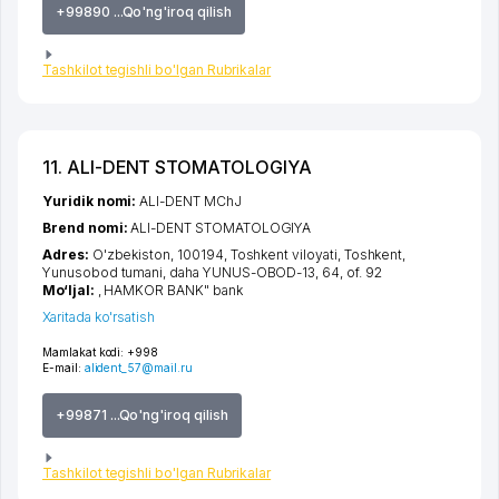
+99890 ...Qo'ng'iroq qilish
Tashkilot tegishli bo'lgan Rubrikalar
11. ALI-DENT STOMATOLOGIYA
Yuridik nomi:
ALI-DENT MChJ
Brend nomi:
ALI-DENT STOMATOLOGIYA
Adres:
O'zbekiston, 100194,
Toshkent viloyati
,
Toshkent
,
Yunusobod tumani
,
daha YUNUS-OBOD-13
, 64, of. 92
Mo‘ljal:
, HAMKOR BANK" bank
Xaritada ko'rsatish
Mamlakat kodi:
+998
E-mail:
alident_57@mail.ru
+99871 ...Qo'ng'iroq qilish
Tashkilot tegishli bo'lgan Rubrikalar