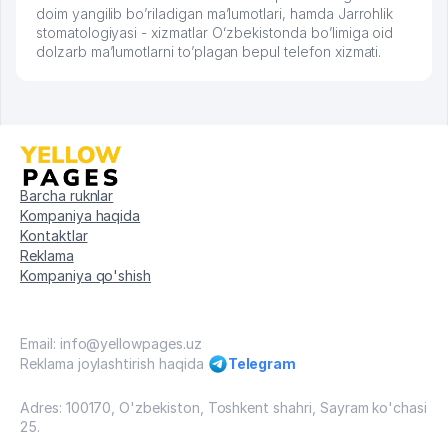
doim yangilib bo’riladigan ma’lumotlari, hamda Jarrohlik
stomatologiyasi - xizmatlar Oʻzbekistonda bo’limiga oid
dolzarb ma’lumotlarni to’plagan bepul telefon xizmati.
Barcha ruknlar
Kompaniya haqida
Kontaktlar
Reklama
Kompaniya qo'shish
Email: info@yellowpages.uz
Reklama joylashtirish haqida
Telegram
Adres: 100170, O'zbekiston, Toshkent shahri, Sayram ko'chasi
25.