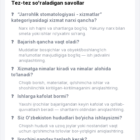
Tez-tez so'raladigan savollar
❓
“Jarrohlik stomatologiyasi - xizmatlar”
kategoriyasidagi xizmat narxi qancha?
Narx ish hajmi va shartlarga bog‘liq. Yakuniy narx bilan
smeta yoki ishlar ro‘yxatini so‘rang.
❓
Bajarish qancha vaqt oladi?
Muddatlar bosqichlar va obyekt/boshlang‘ich
ma’lumotlar mavjudligiga bog‘liq — ish jadvalini
aniqlashtiring.
❓
Xizmatga nimalar kiradi va nimalar alohida
to‘lanadi?
Chiqib borish, materiallar, qo‘shimcha ishlar va
shoshilinchlik kiritilgan-kiritilmaganini aniqlashtiring.
❓
Ishlarga kafolat bormi?
Yaxshi ijrochilar bajarilgandan keyin kafolat va qo‘llab-
quvvatlash beradi — shartlarni oldindan aniqlashtiring.
❓
Siz O'zbekiston hududlari bo‘yicha ishlaysizmi?
Chiqish hududi va uzoq joylar yoki nostandart vaqt
uchun qo‘shimcha to‘lovlar bor-yo‘qligini aniqlashtiring.
❓
Ijrochini qanday tanlash kerak?