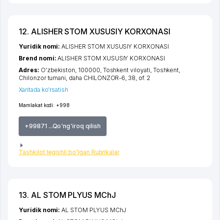
12. ALISHER STOM XUSUSIY KORXONASI
Yuridik nomi:
ALISHER STOM XUSUSIY KORXONASI
Brend nomi:
ALISHER STOM XUSUSIY KORXONASI
Adres:
O'zbekiston, 100000,
Toshkent viloyati
,
Toshkent
,
Chilonzor tumani
,
daha CHILONZOR-6
, 38, of. 2
Xaritada ko'rsatish
Mamlakat kodi:
+998
+99871 ...Qo'ng'iroq qilish
Tashkilot tegishli bo'lgan Rubrikalar
13. AL STOM PLYUS MChJ
Yuridik nomi:
AL STOM PLYUS MChJ