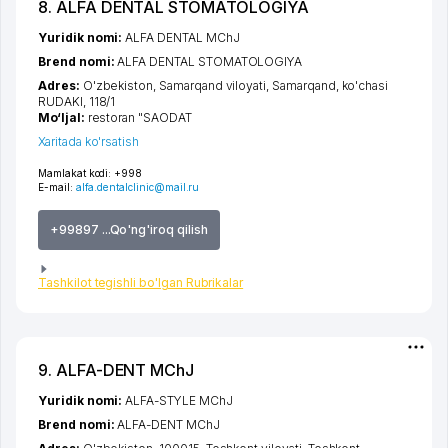
8. ALFA DENTAL STOMATOLOGIYA
Yuridik nomi:
ALFA DENTAL MChJ
Brend nomi:
ALFA DENTAL STOMATOLOGIYA
Adres:
O'zbekiston,
Samarqand viloyati
,
Samarqand
,
ko'chasi
RUDAKI
, 118/1
Mo‘ljal:
restoran "SAODAT
Xaritada ko'rsatish
Mamlakat kodi:
+998
E-mail:
alfa.dentalclinic@mail.ru
+99897 ...Qo'ng'iroq qilish
Tashkilot tegishli bo'lgan Rubrikalar
9. ALFA-DENT MChJ
Yuridik nomi:
ALFA-STYLE MChJ
Brend nomi:
ALFA-DENT MChJ