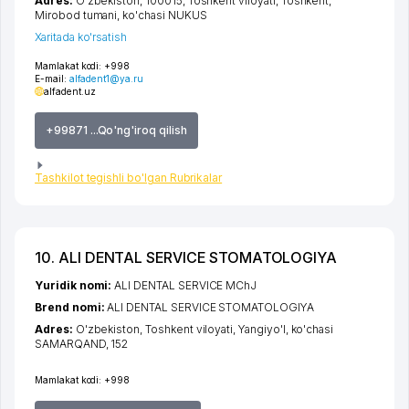
Adres:
O'zbekiston, 100015,
Toshkent viloyati
,
Toshkent
,
Mirobod tumani
,
ko'chasi NUKUS
Xaritada ko'rsatish
Mamlakat kodi:
+998
E-mail:
alfadent1@ya.ru
alfadent.uz
+99871 ...Qo'ng'iroq qilish
Tashkilot tegishli bo'lgan Rubrikalar
10. ALI DENTAL SERVICE STOMATOLOGIYA
Yuridik nomi:
ALI DENTAL SERVICE MChJ
Brend nomi:
ALI DENTAL SERVICE STOMATOLOGIYA
Adres:
O'zbekiston,
Toshkent viloyati
,
Yangiyo'l
,
ko'chasi
SAMARQAND
, 152
Mamlakat kodi:
+998