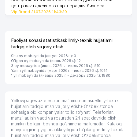
центр как надежного партнера для бизнеса.
Vip Brand 31.07.2026 11:43:39
Faoliyat sohasi statistikasi: Ilmiy-texnik hujjatlarni
tadqiq etish va joriy etish
Shu oy mobaynida (август 2026 г.): 0
O'tgan oy mobaynida (июль 2026 г.): 12
3 oy mobaynida (июнь 2026 г. - июль 2026 г.): 510
Yarim yil mobaynida (март 2026 г. - июль 2026 г.): 1014
1 yil mobaynida (январь 2025 г. - декабрь 2025 г.): 1980
Yellowpages.uz electron ma’lumotnomasi: «Ilmiy-texnik
hujjatlarni tadqiq etish va joriy etish» Oʻzbekistonda
sohasiga oid kompaniyalar to’liq ro’yhati. Telefonlar,
manzillar, ish vaqti va resursdan 24 soat davrida olish
mumkin bo’lgan boshqa qo’shimcha ma’lumotlar. Katalog
mavjudligining yigirma ikki yilligida to’plangan Ilmiy-texnik
hujjatlarni tadqiq etish va joriy etish Oʻzbekistonda