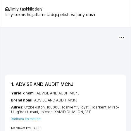
/
Ilmiy tashkilotlar
/
Ilmiy-texnik hujjatlarni tadqiq etish va joriy etish
1. ADVISE AND AUDIT MChJ
Yuridik nomi:
ADVISE AND AUDIT MChJ
Brend nomi:
ADVISE AND AUDIT MChJ
Adres:
O'zbekiston, 100000,
Toshkent viloyati
,
Toshkent
,
Mirzo-
Ulug'bek tumani
,
ko'chasi XAMID OLIMJON
, 13 B
Xaritada ko'rsatish
Mamlakat kodi:
+998