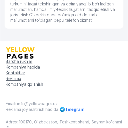
turkumini faqat tekshirilgan va doim yangilib bo’riladigan
ma’lumotlari, hamda Ilmiy-texnik hujjatlarni tadqiq etish va
joriy etish Oʻzbekistonda bo’limiga oid dolzarb
ma’lumotlarni to’plagan bepul telefon xizmati.
Barcha ruknlar
Kompaniya haqida
Kontaktlar
Reklama
Kompaniya qo'shish
Email: info@yellowpages.uz
Reklama joylashtirish haqida
Telegram
Adres: 100170, O'zbekiston, Toshkent shahri, Sayram ko'chasi
25.