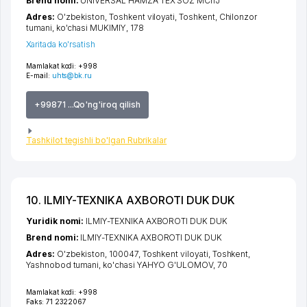
Brend nomi:
UNIVERSAL HAMZA TEX SOZ MChJ
Adres:
O'zbekiston,
Toshkent viloyati
,
Toshkent
,
Chilonzor
tumani
,
ko'chasi MUKIMIY
, 178
Xaritada ko'rsatish
Mamlakat kodi:
+998
E-mail:
uhts@bk.ru
+99871 ...Qo'ng'iroq qilish
Tashkilot tegishli bo'lgan Rubrikalar
10. ILMIY-TEXNIKA AXBOROTI DUK DUK
Yuridik nomi:
ILMIY-TEXNIKA AXBOROTI DUK DUK
Brend nomi:
ILMIY-TEXNIKA AXBOROTI DUK DUK
Adres:
O'zbekiston, 100047,
Toshkent viloyati
,
Toshkent
,
Yashnobod tumani
,
ko'chasi YAHYO G'ULOMOV
, 70
Mamlakat kodi:
+998
Faks:
71 2322067