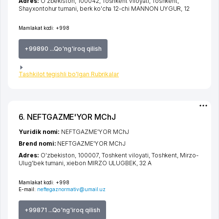
Adres:
O'zbekiston, 100042,
Toshkent viloyati
,
Toshkent
,
Shayxontohur tumani
,
berk ko'cha 12-chi MANNON UYGUR
, 12
Mamlakat kodi:
+998
+99890 ...Qo'ng'iroq qilish
Tashkilot tegishli bo'lgan Rubrikalar
6. NEFTGAZME'YOR MChJ
Yuridik nomi:
NEFTGAZME'YOR MChJ
Brend nomi:
NEFTGAZME'YOR MChJ
Adres:
O'zbekiston, 100007,
Toshkent viloyati
,
Toshkent
,
Mirzo-
Ulug'bek tumani
,
xiеbon MIRZO ULUGBEK
, 32 А
Mamlakat kodi:
+998
E-mail:
neftegaznormativ@umail.uz
+99871 ...Qo'ng'iroq qilish