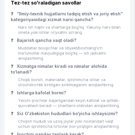
Tez-tez so'raladigan savollar
❓
“Ilmiy-texnik hujjatlarni tadqiq etish va joriy etish”
kategoriyasidagi xizmat narxi qancha?
Narx ish hajmi va shartlarga bog‘liq. Yakuniy narx bilan
smeta yoki ishlar ro‘yxatini so‘rang.
❓
Bajarish qancha vaqt oladi?
Muddatlar bosqichlar va obyekt/boshlang‘ich
ma’lumotlar mavjudligiga bog‘liq — ish jadvalini
aniqlashtiring.
❓
Xizmatga nimalar kiradi va nimalar alohida
to‘lanadi?
Chiqib borish, materiallar, qo‘shimcha ishlar va
shoshilinchlik kiritilgan-kiritilmaganini aniqlashtiring.
❓
Ishlarga kafolat bormi?
Yaxshi ijrochilar bajarilgandan keyin kafolat va qo‘llab-
quvvatlash beradi — shartlarni oldindan aniqlashtiring.
❓
Siz O'zbekiston hududlari bo‘yicha ishlaysizmi?
Chiqish hududi va uzoq joylar yoki nostandart vaqt
uchun qo‘shimcha to‘lovlar bor-yo‘qligini aniqlashtiring.
❓
Ijrochini qanday tanlash kerak?