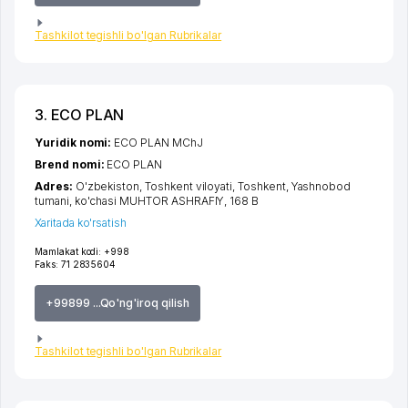
Tashkilot tegishli bo'lgan Rubrikalar
3. ECO PLAN
Yuridik nomi:
ECO PLAN MChJ
Brend nomi:
ECO PLAN
Adres:
O'zbekiston,
Toshkent viloyati
,
Toshkent
,
Yashnobod
tumani
,
ko'chasi MUHTOR ASHRAFIY
, 168 B
Xaritada ko'rsatish
Mamlakat kodi:
+998
Faks:
71 2835604
+99899 ...Qo'ng'iroq qilish
Tashkilot tegishli bo'lgan Rubrikalar