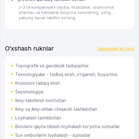
2–3 ta kompaniyani tajriba, muddatlar, shartnoma
shartlari va kafolatlar bo‘yicha solishtiring, so‘ng
yakuniy tijorat taklifini so‘rang.
O‘xshash ruknlar
Hammasini ko'ring
Topografik va geodezik tadqiqotlar
Texnologiyalar - tadbiq etish, o‘rganish, buyurtma
Kosmosni tadqiq etish
Seysmologiya
Ilmiy-tekshirish institutlari
Ilmiy va ilmiy-ishlab chiqarish tashkilotlari
Loyihalash tashkilotlari
Binolarni qayta tiklash-loyihalash bo‘yicha xizmatlar
Suv omborlarini loyihalash - xizmatlar