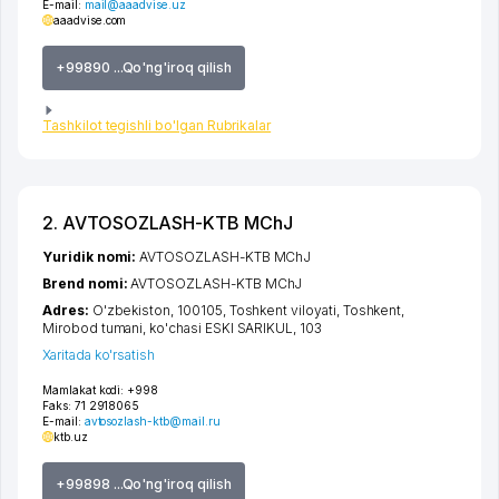
E-mail:
mail@aaadvise.uz
aaadvise.com
+99890 ...Qo'ng'iroq qilish
Tashkilot tegishli bo'lgan Rubrikalar
2. AVTOSOZLASH-KTB MChJ
Yuridik nomi:
AVTOSOZLASH-KTB MChJ
Brend nomi:
AVTOSOZLASH-KTB MChJ
Adres:
O'zbekiston, 100105,
Toshkent viloyati
,
Toshkent
,
Mirobod tumani
,
ko'chasi ESKI SARIKUL
, 103
Xaritada ko'rsatish
Mamlakat kodi:
+998
Faks:
71 2918065
E-mail:
avtosozlash-ktb@mail.ru
ktb.uz
+99898 ...Qo'ng'iroq qilish