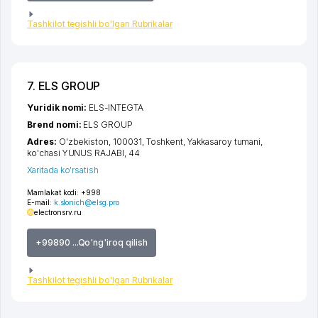
Tashkilot tegishli bo'lgan Rubrikalar
7. ELS GROUP
Yuridik nomi:
ELS-INTEGTA
Brend nomi:
ELS GROUP
Adres:
O'zbekiston, 100031,
Toshkent
,
Yakkasaroy tumani
,
ko'chasi YUNUS RAJABI
, 44
Xaritada ko'rsatish
Mamlakat kodi:
+998
E-mail:
k.slonich@elsg.pro
electronsrv.ru
+99890 ...Qo'ng'iroq qilish
Tashkilot tegishli bo'lgan Rubrikalar