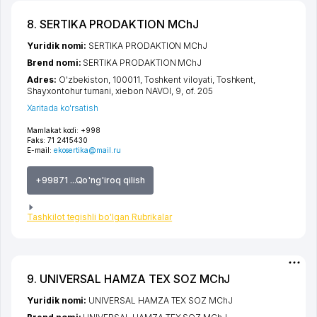
8. SERTIKA PRODAKTION MChJ
Yuridik nomi:
SERTIKA PRODAKTION MChJ
Brend nomi:
SERTIKA PRODAKTION MChJ
Adres:
O'zbekiston, 100011,
Toshkent viloyati
,
Toshkent
,
Shayxontohur tumani
,
xiеbon NAVOI
, 9, of. 205
Xaritada ko'rsatish
Mamlakat kodi:
+998
Faks:
71 2415430
E-mail:
ekosertika@mail.ru
+99871 ...Qo'ng'iroq qilish
Tashkilot tegishli bo'lgan Rubrikalar
9. UNIVERSAL HAMZA TEX SOZ MChJ
Yuridik nomi:
UNIVERSAL HAMZA TEX SOZ MChJ