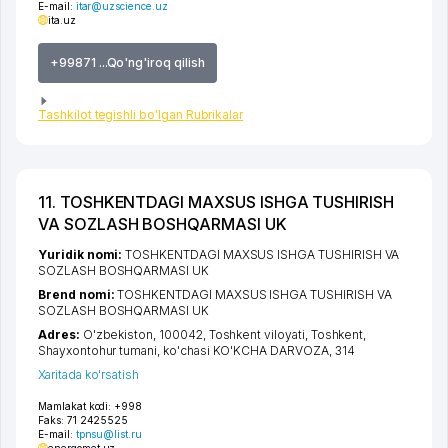
E-mail:
itar@uzscience.uz
ita.uz
+99871 ...Qo'ng'iroq qilish
Tashkilot tegishli bo'lgan Rubrikalar
11. TOSHKENTDAGI MAXSUS ISHGA TUSHIRISH
VA SOZLASH BOSHQARMASI UK
Yuridik nomi:
TOSHKENTDAGI MAXSUS ISHGA TUSHIRISH VA
SOZLASH BOSHQARMASI UK
Brend nomi:
TOSHKENTDAGI MAXSUS ISHGA TUSHIRISH VA
SOZLASH BOSHQARMASI UK
Adres:
O'zbekiston, 100042,
Toshkent viloyati
,
Toshkent
,
Shayxontohur tumani
,
ko'chasi KO'KCHA DARVOZA
, 314
Xaritada ko'rsatish
Mamlakat kodi:
+998
Faks:
71 2425525
E-mail:
tpnsu@list.ru