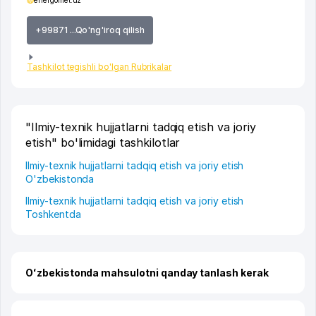
energomet.uz
+99871 ...Qo'ng'iroq qilish
Tashkilot tegishli bo'lgan Rubrikalar
"Ilmiy-texnik hujjatlarni tadqiq etish va joriy
etish" bo'limidagi tashkilotlar
Ilmiy-texnik hujjatlarni tadqiq etish va joriy etish
O'zbekistonda
Ilmiy-texnik hujjatlarni tadqiq etish va joriy etish
Toshkentda
Oʻzbekistonda mahsulotni qanday tanlash kerak