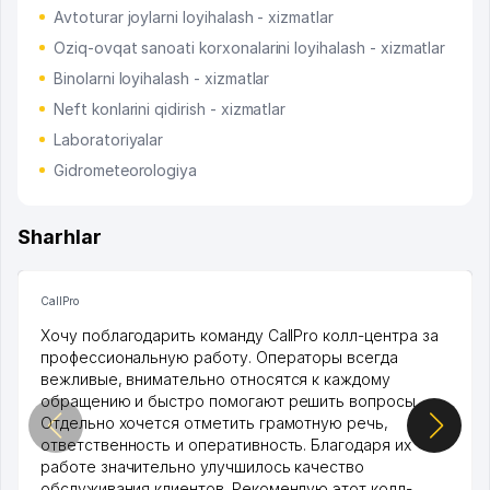
Avtoturar joylarni loyihalash - xizmatlar
Oziq-ovqat sanoati korxonalarini loyihalash - xizmatlar
Binolarni loyihalash - xizmatlar
Neft konlarini qidirish - xizmatlar
Laboratoriyalar
Gidrometeorologiya
Sharhlar
CallPro
Хочу поблагодарить команду CallPro колл-центра за
профессиональную работу. Операторы всегда
вежливые, внимательно относятся к каждому
обращению и быстро помогают решить вопросы.
Отдельно хочется отметить грамотную речь,
ответственность и оперативность. Благодаря их
работе значительно улучшилось качество
обслуживания клиентов. Рекомендую этот колл-