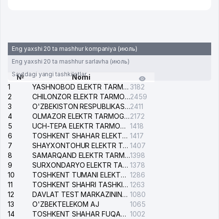
Eng yaxshi 20 ta mashhur kompaniya (июль)
Eng yaxshi 20 ta mashhur sarlavha (июль)
Saytdagi yangi tashkilotlar
№
Nomi
1
YASHNOBOD ELEKTR TARMOG'I NOSOZLIKLARI XIZMATI
3182
2
CHILONZOR ELEKTR TARMOG'I NOSOZLIK XIZMATI
2459
3
O'ZBEKISTON RESPUBLIKASI BOSH PROKURATURASI ISHONCH TELEFONI
2411
4
OLMAZOR ELEKTR TARMOG'I NOSOZLIKLARI XIZMATI
2172
5
UCH-TEPA ELEKTR TARMOG'I NOSOZLIKLARI XIZMATI
1418
6
TOSHKENT SHAHAR ELEKTR TARMOQLARI KORXONASI AJ
1417
7
SHAYXONTOHUR ELEKTR TARMOG'I NOSOZLIKLARINI TUZATISH XIZMATI
1407
8
SAMARQAND ELEKTR TARMOQLARI AJ
1398
9
SURXONDARYO ELEKTR TARMOQLARI AJ
1378
10
TOSHKENT TUMANI ELEKTR TARMOG'I AVARIYA XIZMATI
1286
11
TOSHKENT SHAHRI TASHKILOT TELEFONLARI HAQIDA MA'LUMOT BYUROSI
1263
12
DAVLAT TEST MARKAZINING ISHONCH TELEFONLARI
1080
13
O'ZBEKTELEKOM AJ
1065
14
TOSHKENT SHAHAR FUQAROLIK ISHLARI BO'YICHA SUDI
1002