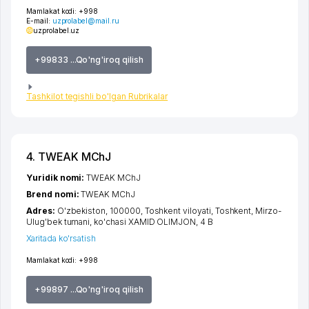
Mamlakat kodi:
+998
E-mail:
uzprolabel@mail.ru
uzprolabel.uz
+99833 ...Qo'ng'iroq qilish
Tashkilot tegishli bo'lgan Rubrikalar
4. TWEAK MChJ
Yuridik nomi:
TWEAK MChJ
Brend nomi:
TWEAK MChJ
Adres:
O'zbekiston, 100000,
Toshkent viloyati
,
Toshkent
,
Mirzo-
Ulug'bek tumani
,
ko'chasi XAMID OLIMJON
, 4 B
Xaritada ko'rsatish
Mamlakat kodi:
+998
+99897 ...Qo'ng'iroq qilish