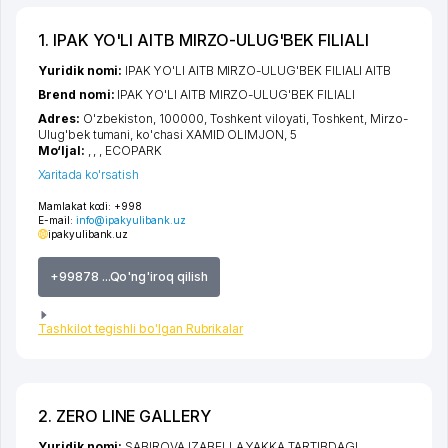
1. IPAK YO'LI AITB MIRZO-ULUG'BEK FILIALI
Yuridik nomi:
IPAK YO'LI AITB MIRZO-ULUG'BEK FILIALI AITB
Brend nomi:
IPAK YO'LI AITB MIRZO-ULUG'BEK FILIALI
Adres:
O'zbekiston, 100000,
Toshkent viloyati
,
Toshkent
,
Mirzo-
Ulug'bek tumani
,
ko'chasi XAMID OLIMJON
, 5
Mo‘ljal:
, , , ECOPARK
Xaritada ko'rsatish
Mamlakat kodi:
+998
E-mail:
info@ipakyulibank.uz
ipakyulibank.uz
+99878 ...Qo'ng'iroq qilish
Tashkilot tegishli bo'lgan Rubrikalar
2. ZERO LINE GALLERY
Yuridik nomi:
SABIROVA IZABELLA YAKKA TARTIBDAGI