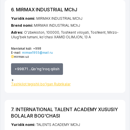
6. MIRMAX INDUSTRIAL MChJ
Yuridik nomi:
MIRMAX INDUSTRIAL MChJ
Brend nomi:
MIRMAX INDUSTRIAL MChJ
Adres:
O'zbekiston, 100000,
Toshkent viloyati
,
Toshkent
,
Mirzo-
Ulug'bek tumani
,
ko'chasi XAMID OLIMJON
, 13 A
Mamlakat kodi:
+998
E-mail:
mirmax1955@mail.ru
mirmax.uz
+99871 ...Qo'ng'iroq qilish
Tashkilot tegishli bo'lgan Rubrikalar
7. INTERNATIONAL TALENT ACADEMY XUSUSIY
BOLALAR BOG'CHASI
Yuridik nomi:
TALENTS ACADEMY MChJ