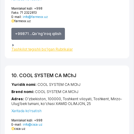
Mamlakat kodi:
+998
Faks:
71 2322813
E-mail:
info@farmexx.uz
farmexx.uz
+99871 ...Qo'ng'iroq qilish
Tashkilot tegishli bo'lgan Rubrikalar
10. COOL SYSTEM CA MChJ
Yuridik nomi:
COOL SYSTEM CA MChJ
Brend nomi:
COOL SYSTEM CA MChJ
Adres:
O'zbekiston, 100000,
Toshkent viloyati
,
Toshkent
,
Mirzo-
Ulug'bek tumani
,
ko'chasi XAMID OLIMJON
, 25
Xaritada ko'rsatish
Mamlakat kodi:
+998
E-mail:
info@csca.uz
csca.uz