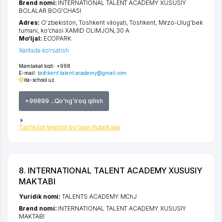
Brend nomi:
INTERNATIONAL TALENT ACADEMY XUSUSIY
BOLALAR BOG'CHASI
Adres:
O'zbekiston,
Toshkent viloyati
,
Toshkent
,
Mirzo-Ulug'bek
tumani
,
ko'chasi XAMID OLIMJON
, 30 А
Mo‘ljal:
ECOPARK
Xaritada ko'rsatish
Mamlakat kodi:
+998
E-mail:
tashkent.talent.academy@gmail.com
ita-school.uz
+99899 ...Qo'ng'iroq qilish
Tashkilot tegishli bo'lgan Rubrikalar
8. INTERNATIONAL TALENT ACADEMY XUSUSIY
MAKTABI
Yuridik nomi:
TALENTS ACADEMY MChJ
Brend nomi:
INTERNATIONAL TALENT ACADEMY XUSUSIY
MAKTABI