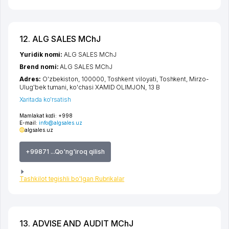
12. ALG SALES MChJ
Yuridik nomi:
ALG SALES MChJ
Brend nomi:
ALG SALES MChJ
Adres:
O'zbekiston, 100000,
Toshkent viloyati
,
Toshkent
,
Mirzo-
Ulug'bek tumani
,
ko'chasi XAMID OLIMJON
, 13 B
Xaritada ko'rsatish
Mamlakat kodi:
+998
E-mail:
info@algsales.uz
algsales.uz
+99871 ...Qo'ng'iroq qilish
Tashkilot tegishli bo'lgan Rubrikalar
13. ADVISE AND AUDIT MChJ