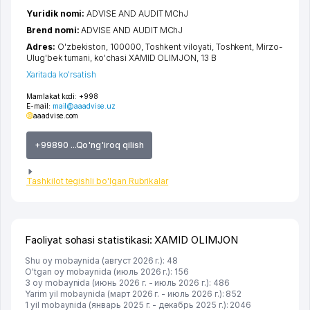
Yuridik nomi:
ADVISE AND AUDIT MChJ
Brend nomi:
ADVISE AND AUDIT MChJ
Adres:
O'zbekiston, 100000,
Toshkent viloyati
,
Toshkent
,
Mirzo-
Ulug'bek tumani
,
ko'chasi XAMID OLIMJON
, 13 B
Xaritada ko'rsatish
Mamlakat kodi:
+998
E-mail:
mail@aaadvise.uz
aaadvise.com
+99890 ...Qo'ng'iroq qilish
Tashkilot tegishli bo'lgan Rubrikalar
Faoliyat sohasi statistikasi: XAMID OLIMJON
Shu oy mobaynida (август 2026 г.): 48
O'tgan oy mobaynida (июль 2026 г.): 156
3 oy mobaynida (июнь 2026 г. - июль 2026 г.): 486
Yarim yil mobaynida (март 2026 г. - июль 2026 г.): 852
1 yil mobaynida (январь 2025 г. - декабрь 2025 г.): 2046