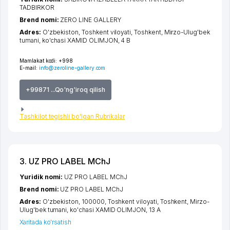
TADBIRKOR
Brend nomi:
ZERO LINE GALLERY
Adres:
O'zbekiston,
Toshkent viloyati
,
Toshkent
,
Mirzo-Ulug'bek
tumani
,
ko'chasi XAMID OLIMJON
, 4 B
Mamlakat kodi:
+998
E-mail:
info@zeroline-gallery.com
+99871 ...Qo'ng'iroq qilish
Tashkilot tegishli bo'lgan Rubrikalar
3. UZ PRO LABEL MChJ
Yuridik nomi:
UZ PRO LABEL MChJ
Brend nomi:
UZ PRO LABEL MChJ
Adres:
O'zbekiston, 100000,
Toshkent viloyati
,
Toshkent
,
Mirzo-
Ulug'bek tumani
,
ko'chasi XAMID OLIMJON
, 13 A
Xaritada ko'rsatish