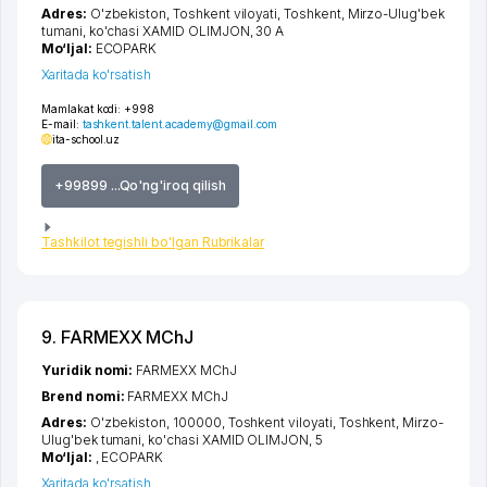
Adres:
O'zbekiston,
Toshkent viloyati
,
Toshkent
,
Mirzo-Ulug'bek
tumani
,
ko'chasi XAMID OLIMJON
, 30 А
Mo‘ljal:
ECOPARK
Xaritada ko'rsatish
Mamlakat kodi:
+998
E-mail:
tashkent.talent.academy@gmail.com
ita-school.uz
+99899 ...Qo'ng'iroq qilish
Tashkilot tegishli bo'lgan Rubrikalar
9. FARMEXX MChJ
Yuridik nomi:
FARMEXX MChJ
Brend nomi:
FARMEXX MChJ
Adres:
O'zbekiston, 100000,
Toshkent viloyati
,
Toshkent
,
Mirzo-
Ulug'bek tumani
,
ko'chasi XAMID OLIMJON
, 5
Mo‘ljal:
, ECOPARK
Xaritada ko'rsatish