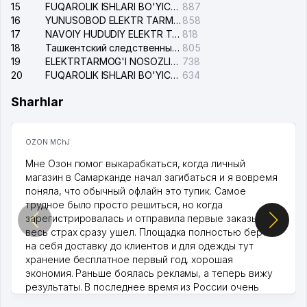
15
FUQAROLIK ISHLARI BO'YICHA YAKKASAROY TUMANLARARO SUDI
887
16
YUNUSOBOD ELEKTR TARMOG'I NOSOZLIKLARI XIZMATI
858
17
NAVOIY HUDUDIY ELEKTR TARMOQLARI KORXONASI AJ
818
18
Ташкентский следственный изолятор
805
19
ELEKTRTARMOG'I NOSOZLIKLARINI TO'ZATISH SERGELI XIZMATI
738
20
FUQAROLIK ISHLARI BO'YICHA UCH-TEPA TUMANI SUDI
634
Sharhlar
OZON MChJ
Мне Озон помог выкарабкаться, когда личный
магазин в Самарканде начал загибаться и я вовремя
поняла, что обычный офлайн это тупик. Самое
трудное было просто решиться, но когда
зарегистрировалась и отправила первые заказы,
весь страх сразу ушел. Площадка полностью берет
на себя доставку до клиентов и для одежды тут
хранение бесплатное первый год, хорошая
экономия. Раньше боялась рекламы, а теперь вижу
результаты. В последнее время из России очень
много заказывают, а вначале только по Узбекистану