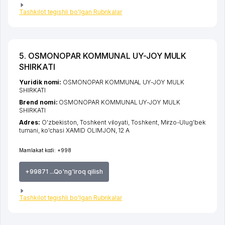
Tashkilot tegishli bo'lgan Rubrikalar
5. OSMONOPAR KOMMUNAL UY-JOY MULK
SHIRKATI
Yuridik nomi:
OSMONOPAR KOMMUNAL UY-JOY MULK
SHIRKATI
Brend nomi:
OSMONOPAR KOMMUNAL UY-JOY MULK
SHIRKATI
Adres:
O'zbekiston,
Toshkent viloyati
,
Toshkent
,
Mirzo-Ulug'bek
tumani
,
ko'chasi XAMID OLIMJON
, 12 А
Mamlakat kodi:
+998
+99871 ...Qo'ng'iroq qilish
Tashkilot tegishli bo'lgan Rubrikalar