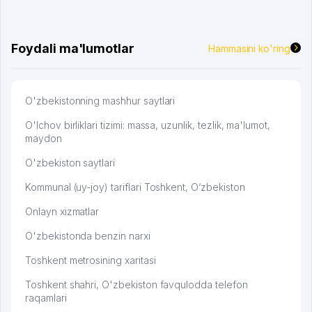
брали, но вяло. Удалось раскрутиться, дальше
развиваюсь потихоньку😊
Hamida 03.08.2026 12:45:39
Foydali ma'lumotlar
Hammasini ko'ring
O'zbekistonning mashhur saytlari
O'lchov birliklari tizimi: massa, uzunlik, tezlik, ma'lumot,
maydon
O'zbekiston saytlari
Kommunal (uy-joy) tariflari Toshkent, O‘zbekiston
Onlayn xizmatlar
O'zbekistonda benzin narxi
Toshkent metrosining xaritasi
Toshkent shahri, O'zbekiston favqulodda telefon
raqamlari