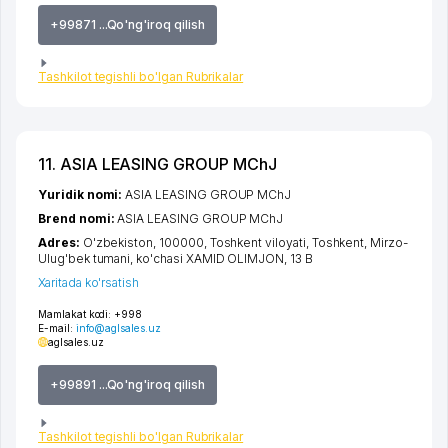
+99871 ...Qo'ng'iroq qilish
Tashkilot tegishli bo'lgan Rubrikalar
11. ASIA LEASING GROUP MChJ
Yuridik nomi:
ASIA LEASING GROUP MChJ
Brend nomi:
ASIA LEASING GROUP MChJ
Adres:
O'zbekiston, 100000,
Toshkent viloyati
,
Toshkent
,
Mirzo-
Ulug'bek tumani
,
ko'chasi XAMID OLIMJON
, 13 B
Xaritada ko'rsatish
Mamlakat kodi:
+998
E-mail:
info@aglsales.uz
aglsales.uz
+99891 ...Qo'ng'iroq qilish
Tashkilot tegishli bo'lgan Rubrikalar