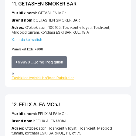
11. GETASHEN SMOKER BAR
Yuridik nomi:
GETASHEN MChJ
Brend nomi:
GETASHEN SMOKER BAR
Adres:
O'zbekiston, 100105,
Toshkent viloyati
,
Toshkent
,
Mirobod tumani
,
ko'chasi ESKI SARIKUL
, 19 A
Xaritada ko'rsatish
Mamlakat kodi:
+998
+99890 ...Qo'ng'iroq qilish
Tashkilot tegishli bo'lgan Rubrikalar
12. FELIX ALFA MChJ
Yuridik nomi:
FELIX ALFA MChJ
Brend nomi:
FELIX ALFA MChJ
Adres:
O'zbekiston,
Toshkent viloyati
,
Toshkent
,
Mirobod
tumani
,
ko'chasi ESKI SARIKUL
, 111, of. 75