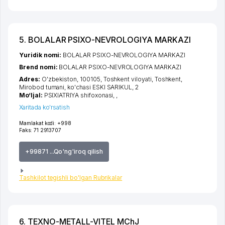
5. BOLALAR PSIXO-NEVROLOGIYA MARKAZI
Yuridik nomi:
BOLALAR PSIXO-NEVROLOGIYA MARKAZI
Brend nomi:
BOLALAR PSIXO-NEVROLOGIYA MARKAZI
Adres:
O'zbekiston, 100105,
Toshkent viloyati
,
Toshkent
,
Mirobod tumani
,
ko'chasi ESKI SARIKUL
, 2
Mo‘ljal:
PSIXIATRIYA shifoxonasi, ,
Xaritada ko'rsatish
Mamlakat kodi:
+998
Faks:
71 2913707
+99871 ...Qo'ng'iroq qilish
Tashkilot tegishli bo'lgan Rubrikalar
6. TEXNO-METALL-VITEL MChJ