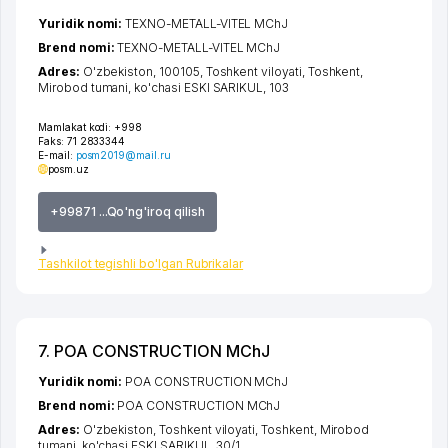
Yuridik nomi:
TEXNO-METALL-VITEL MChJ
Brend nomi:
TEXNO-METALL-VITEL MChJ
Adres:
O'zbekiston, 100105,
Toshkent viloyati
,
Toshkent
,
Mirobod tumani
,
ko'chasi ESKI SARIKUL
, 103
Mamlakat kodi:
+998
Faks:
71 2833344
E-mail:
posm2019@mail.ru
posm.uz
+99871 ...Qo'ng'iroq qilish
Tashkilot tegishli bo'lgan Rubrikalar
7. POA CONSTRUCTION MChJ
Yuridik nomi:
POA CONSTRUCTION MChJ
Brend nomi:
POA CONSTRUCTION MChJ
Adres:
O'zbekiston,
Toshkent viloyati
,
Toshkent
,
Mirobod
tumani
,
ko'chasi ESKI SARIKUL
, 30/1