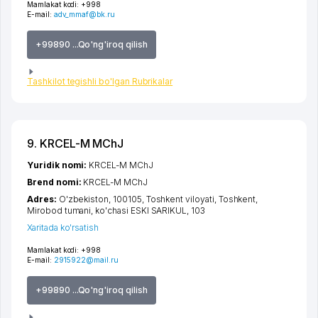
Mamlakat kodi:
+998
E-mail:
adv_mmaf@bk.ru
+99890 ...Qo'ng'iroq qilish
Tashkilot tegishli bo'lgan Rubrikalar
9. KRCEL-M MChJ
Yuridik nomi:
KRCEL-M MChJ
Brend nomi:
KRCEL-M MChJ
Adres:
O'zbekiston, 100105,
Toshkent viloyati
,
Toshkent
,
Mirobod tumani
,
ko'chasi ESKI SARIKUL
, 103
Xaritada ko'rsatish
Mamlakat kodi:
+998
E-mail:
2915922@mail.ru
+99890 ...Qo'ng'iroq qilish