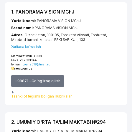
1. PANORAMA VISION MChJ
Yuridik nomi:
PANORAMA VISION MChJ
Brend nomi:
PANORAMA VISION MChJ
Adres:
O'zbekiston, 100105,
Toshkent viloyati
,
Toshkent
,
Mirobod tumani
,
ko'chasi ESKI SARIKUL
, 103
Xaritada ko'rsatish
Mamlakat kodi:
+998
Faks:
71 2833344
E-mail:
posm2019@mail.ru
newposm.uz
+99871 ...Qo'ng'iroq qilish
Tashkilot tegishli bo'lgan Rubrikalar
2. UMUMIY O'RTA TA'LIM MAKTABI №294
Yuridik nomi:
UMUMIY O'RTA TA'LIM MAKTABI №294