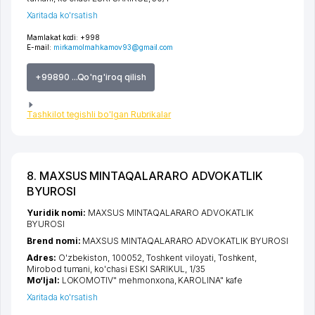
Xaritada ko'rsatish
Mamlakat kodi:
+998
E-mail:
mirkamolmahkamov93@gmail.com
+99890 ...Qo'ng'iroq qilish
Tashkilot tegishli bo'lgan Rubrikalar
8. MAXSUS MINTAQALARARO ADVOKATLIK
BYUROSI
Yuridik nomi:
MAXSUS MINTAQALARARO ADVOKATLIK
BYUROSI
Brend nomi:
MAXSUS MINTAQALARARO ADVOKATLIK BYUROSI
Adres:
O'zbekiston, 100052,
Toshkent viloyati
,
Toshkent
,
Mirobod tumani
,
ko'chasi ESKI SARIKUL
, 1/35
Mo‘ljal:
LOKOMOTIV" mehmonxona, KAROLINA" kafe
Xaritada ko'rsatish