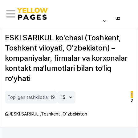
uz
ESKI SARIKUL ko'chasi (Toshkent,
Toshkent viloyati, O'zbekiston) –
kompaniyalar, firmalar va korxonalar
kontakt ma’lumotlari bilan to’liq
ro’yhati
1
Topilgan tashkilotlar 19
2
/
ESKI SARIKUL
,
Toshkent
,
O'zbekiston