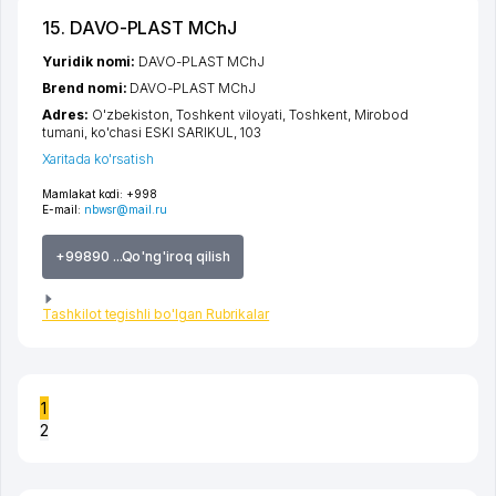
15. DAVO-PLAST MChJ
Yuridik nomi:
DAVO-PLAST MChJ
Brend nomi:
DAVO-PLAST MChJ
Adres:
O'zbekiston,
Toshkent viloyati
,
Toshkent
,
Mirobod
tumani
,
ko'chasi ESKI SARIKUL
, 103
Xaritada ko'rsatish
Mamlakat kodi:
+998
E-mail:
nbwsr@mail.ru
+99890 ...Qo'ng'iroq qilish
Tashkilot tegishli bo'lgan Rubrikalar
1
2