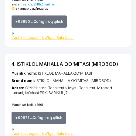
Mamlakat kodi:
+998
E-mail:
sanchos318@mail.ru
reklamapro.uz
freza.uz
+99890 ...Qo'ng'iroq qilish
Tashkilot tegishli bo'lgan Rubrikalar
4. ISTIKLOL MAHALLA QO'MITASI (MIROBOD)
Yuridik nomi:
ISTIKLOL MAHALLA QO'MITASI
Brend nomi:
ISTIKLOL MAHALLA QO'MITASI (MIROBOD)
Adres:
O'zbekiston,
Toshkent viloyati
,
Toshkent
,
Mirobod
tumani
,
ko'chasi ESKI SARIKUL
, 7
Mamlakat kodi:
+998
+99871 ...Qo'ng'iroq qilish
Tashkilot tegishli bo'lgan Rubrikalar