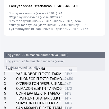
Faoliyat sohasi statistikasi: ESKI SARIKUL
Shu oy mobaynida (август 2026 г.): 24
O'tgan oy mobaynida (июль 2026 г.): 180
3 oy mobaynida (июнь 2026 г. - июль 2026 г.): 564
Yarim yil mobaynida (март 2026 г. - июль 2026 г.): 1086
1 yil mobaynida (январь 2025 г. - декабрь 2025 г.): 2466
Eng yaxshi 20 ta mashhur kompaniya (июль)
Eng yaxshi 20 ta mashhur sarlavha (июль)
Saytdagi yangi tashkilotlar
№
Nomi
1
YASHNOBOD ELEKTR TARMOG'I NOSOZLIKLARI XIZMATI
3182
2
CHILONZOR ELEKTR TARMOG'I NOSOZLIK XIZMATI
2459
3
O'ZBEKISTON RESPUBLIKASI BOSH PROKURATURASI ISHONCH TELEFONI
2411
4
OLMAZOR ELEKTR TARMOG'I NOSOZLIKLARI XIZMATI
2172
5
UCH-TEPA ELEKTR TARMOG'I NOSOZLIKLARI XIZMATI
1418
6
TOSHKENT SHAHAR ELEKTR TARMOQLARI KORXONASI AJ
1417
7
SHAYXONTOHUR ELEKTR TARMOG'I NOSOZLIKLARINI TUZATISH XIZMATI
1407
8
SAMARQAND ELEKTR TARMOQLARI AJ
1398