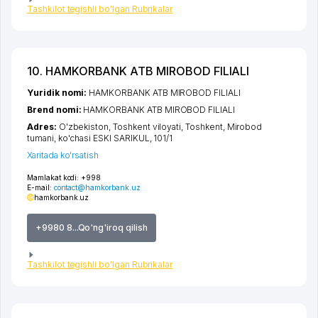
Tashkilot tegishli bo'lgan Rubrikalar
10. HAMKORBANK ATB MIROBOD FILIALI
Yuridik nomi:
HAMKORBANK ATB MIROBOD FILIALI
Brend nomi:
HAMKORBANK ATB MIROBOD FILIALI
Adres:
O'zbekiston,
Toshkent viloyati
,
Toshkent
,
Mirobod
tumani
,
ko'chasi ESKI SARIKUL
, 101/1
Xaritada ko'rsatish
Mamlakat kodi:
+998
E-mail:
contact@hamkorbank.uz
hamkorbank.uz
+9980 8...Qo'ng'iroq qilish
Tashkilot tegishli bo'lgan Rubrikalar