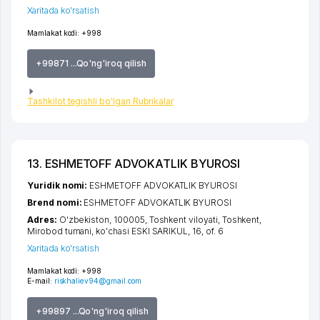
Xaritada ko'rsatish
Mamlakat kodi:
+998
+99871 ...Qo'ng'iroq qilish
Tashkilot tegishli bo'lgan Rubrikalar
13. ESHMETOFF ADVOKATLIK BYUROSI
Yuridik nomi:
ESHMETOFF ADVOKATLIK BYUROSI
Brend nomi:
ESHMETOFF ADVOKATLIK BYUROSI
Adres:
O'zbekiston, 100005,
Toshkent viloyati
,
Toshkent
,
Mirobod tumani
,
ko'chasi ESKI SARIKUL
, 16, of. 6
Xaritada ko'rsatish
Mamlakat kodi:
+998
E-mail:
riskhaliev94@gmail.com
+99897 ...Qo'ng'iroq qilish