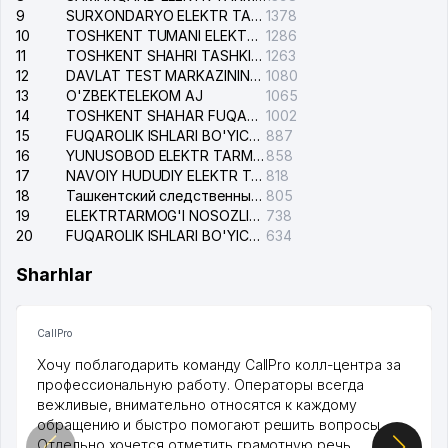
9
SURXONDARYO ELEKTR TARMOQLARI AJ
1378
10
TOSHKENT TUMANI ELEKTR TARMOG'I AVARIYA XIZMATI
1286
11
TOSHKENT SHAHRI TASHKILOT TELEFONLARI HAQIDA MA'LUMOT BYUROSI
1263
12
DAVLAT TEST MARKAZINING ISHONCH TELEFONLARI
1080
13
O'ZBEKTELEKOM AJ
1065
14
TOSHKENT SHAHAR FUQAROLIK ISHLARI BO'YICHA SUDI
1002
15
FUQAROLIK ISHLARI BO'YICHA YAKKASAROY TUMANLARARO SUDI
887
16
YUNUSOBOD ELEKTR TARMOG'I NOSOZLIKLARI XIZMATI
858
17
NAVOIY HUDUDIY ELEKTR TARMOQLARI KORXONASI AJ
818
18
Ташкентский следственный изолятор
805
19
ELEKTRTARMOG'I NOSOZLIKLARINI TO'ZATISH SERGELI XIZMATI
738
20
FUQAROLIK ISHLARI BO'YICHA UCH-TEPA TUMANI SUDI
634
Sharhlar
CallPro
Хочу поблагодарить команду CallPro колл-центра за
профессиональную работу. Операторы всегда
вежливые, внимательно относятся к каждому
обращению и быстро помогают решить вопросы.
Отдельно хочется отметить грамотную речь,