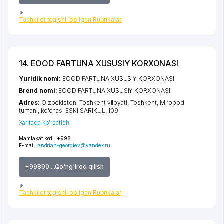
Tashkilot tegishli bo'lgan Rubrikalar
14. EOOD FARTUNA XUSUSIY KORXONASI
Yuridik nomi:
EOOD FARTUNA XUSUSIY KORXONASI
Brend nomi:
EOOD FARTUNA XUSUSIY KORXONASI
Adres:
O'zbekiston,
Toshkent viloyati
,
Toshkent
,
Mirobod
tumani
,
ko'chasi ESKI SARIKUL
, 109
Xaritada ko'rsatish
Mamlakat kodi:
+998
E-mail:
andrian-georgiev@yandex.ru
+99890 ...Qo'ng'iroq qilish
Tashkilot tegishli bo'lgan Rubrikalar