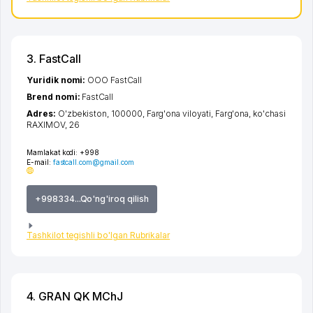
3. FastCall
Yuridik nomi:
ООО FastCall
Brend nomi:
FastCall
Adres:
O'zbekiston, 100000,
Farg'ona viloyati
,
Farg'ona
,
ko'chasi
RAXIMOV
, 26
Mamlakat kodi:
+998
E-mail:
fastcall.com@gmail.com
+998334...Qo'ng'iroq qilish
Tashkilot tegishli bo'lgan Rubrikalar
4. GRAN QK MChJ