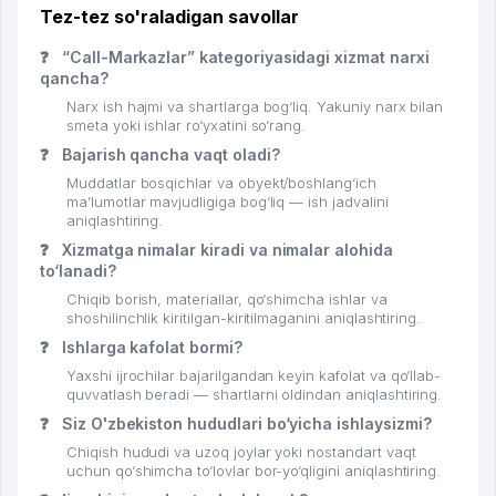
Tez-tez so'raladigan savollar
❓
“Call-Markazlar” kategoriyasidagi xizmat narxi
qancha?
Narx ish hajmi va shartlarga bog‘liq. Yakuniy narx bilan
smeta yoki ishlar ro‘yxatini so‘rang.
❓
Bajarish qancha vaqt oladi?
Muddatlar bosqichlar va obyekt/boshlang‘ich
ma’lumotlar mavjudligiga bog‘liq — ish jadvalini
aniqlashtiring.
❓
Xizmatga nimalar kiradi va nimalar alohida
to‘lanadi?
Chiqib borish, materiallar, qo‘shimcha ishlar va
shoshilinchlik kiritilgan-kiritilmaganini aniqlashtiring.
❓
Ishlarga kafolat bormi?
Yaxshi ijrochilar bajarilgandan keyin kafolat va qo‘llab-
quvvatlash beradi — shartlarni oldindan aniqlashtiring.
❓
Siz O'zbekiston hududlari bo‘yicha ishlaysizmi?
Chiqish hududi va uzoq joylar yoki nostandart vaqt
uchun qo‘shimcha to‘lovlar bor-yo‘qligini aniqlashtiring.