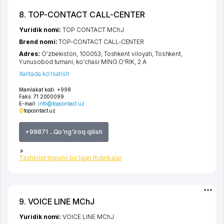
8. TOP-CONTACT CALL-CENTER
Yuridik nomi:
TOP CONTACT MChJ
Brend nomi:
TOP-CONTACT CALL-CENTER
Adres:
O'zbekiston, 100053,
Toshkent viloyati
,
Toshkent
,
Yunusobod tumani
,
ko'chasi MING O'RIK
, 2 А
Xaritada ko'rsatish
Mamlakat kodi:
+998
Faks:
71 2000099
E-mail:
info@topcontact.uz
topcontact.uz
+99871 ...Qo'ng'iroq qilish
Tashkilot tegishli bo'lgan Rubrikalar
9. VOICE LINE MChJ
Yuridik nomi:
VOICE LINE MChJ