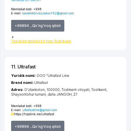
Mamlakat kodi:
+998
E-mail:
kamoliddinrazzakov762@gmail.com
+99894 ...Qo'ng'iroq qilish
Tashkilot tegishli bo'lgan Rubrikalar
11. Ultrafast
Yuridik nomi:
ООО "Ultrafast Line
Brend nomi:
Ultrafast
Adres:
O'zbekiston, 100000,
Toshkent viloyati
,
Toshkent
,
Shayxontohur tumani
,
daha JANGOH
, 27
Mamlakat kodi:
+998
E-mail:
ultrafastline@gmail.com
https://hipolink.me/ultrafast
+99899 ...Qo'ng'iroq qilish