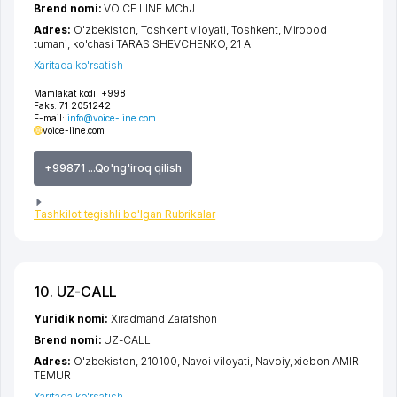
Brend nomi:
VOICE LINE MChJ
Adres:
O'zbekiston,
Toshkent viloyati
,
Toshkent
,
Mirobod
tumani
,
ko'chasi TARAS SHEVCHENKO
, 21 А
Xaritada ko'rsatish
Mamlakat kodi:
+998
Faks:
71 2051242
E-mail:
info@voice-line.com
voice-line.com
+99871 ...Qo'ng'iroq qilish
Tashkilot tegishli bo'lgan Rubrikalar
10. UZ-CALL
Yuridik nomi:
Xiradmand Zarafshon
Brend nomi:
UZ-CALL
Adres:
O'zbekiston, 210100,
Navoi viloyati
,
Navoiy
,
xiеbon AMIR
TEMUR
Xaritada ko'rsatish