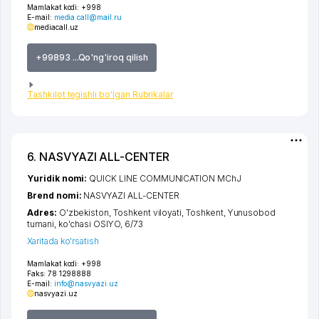
Mamlakat kodi:
+998
E-mail:
media.call@mail.ru
mediacall.uz
+99893 ...Qo'ng'iroq qilish
Tashkilot tegishli bo'lgan Rubrikalar
6. NASVYAZI ALL-CENTER
Yuridik nomi:
QUICK LINE COMMUNICATION MChJ
Brend nomi:
NASVYAZI ALL-CENTER
Adres:
O'zbekiston,
Toshkent viloyati
,
Toshkent
,
Yunusobod
tumani
,
ko'chasi OSIYO
, 6/73
Xaritada ko'rsatish
Mamlakat kodi:
+998
Faks:
78 1298888
E-mail:
info@nasvyazi.uz
nasvyazi.uz