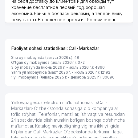
на себя доставку до клиентов и для одежды тут
хранение бесплатное первый год, хорошая
экономия. Раньше боялась рекламы, а теперь вижу
результаты. В последнее время из России очень
много заказывают, а вначале только по Узбекистану
брали, но вяло. Удалось раскрутиться, дальше
развиваюсь потихоньку😊
Hamida 03.08.2026 12:45:39
Faoliyat sohasi statistikasi: Call-Markazlar
Shu oy mobaynida (август 2026 г.): 48
O'tgan oy mobaynida (июль 2026 г.): 372
3 oy mobaynida (июнь 2026 г. - июль 2026 г.): 4860
Yarim yil mobaynida (март 2026 г. - июль 2026 г.): 12192
1 yil mobaynida (январь 2025 г. - декабрь 2025 г.): 30090
Yellowpages.uz electron ma’lumotnomasi: «Call-
Markazlar» Oʻzbekistonda sohasiga oid kompaniyalar
to’liq ro’yhati. Telefonlar, manzillar, ish vaqti va resursdan
24 soat davrida olish mumkin bo’lgan boshqa qo’shimcha
ma’lumotlar. Katalog mavjudligining yigirma ikki yilligida
to’plangan Call-Markazlar Oʻzbekistonda turkumini faqat
tekshirilgan va doim yangilib bo’riladigan ma’lumotlari,