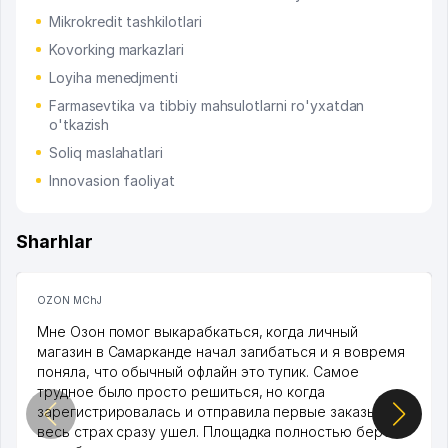
Mikrokredit tashkilotlari
Kovorking markazlari
Loyiha menedjmenti
Farmasevtika va tibbiy mahsulotlarni ro'yxatdan
o'tkazish
Soliq maslahatlari
Innovasion faoliyat
Sharhlar
OZON MChJ
Мне Озон помог выкарабкаться, когда личный
магазин в Самарканде начал загибаться и я вовремя
поняла, что обычный офлайн это тупик. Самое
трудное было просто решиться, но когда
зарегистрировалась и отправила первые заказы,
весь страх сразу ушел. Площадка полностью берет