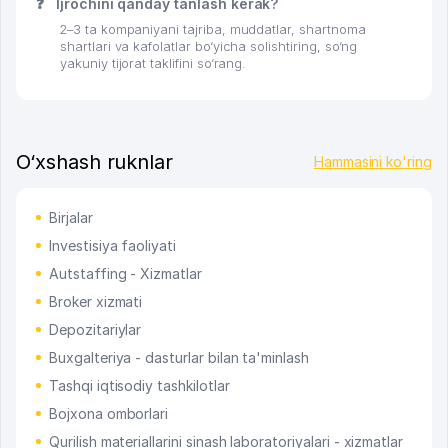
❓
Ijrochini qanday tanlash kerak?
2–3 ta kompaniyani tajriba, muddatlar, shartnoma
shartlari va kafolatlar bo‘yicha solishtiring, so‘ng
yakuniy tijorat taklifini so‘rang.
O‘xshash ruknlar
Hammasini ko'ring
Birjalar
Investisiya faoliyati
Autstaffing - Xizmatlar
Broker xizmati
Depozitariylar
Buxgalteriya - dasturlar bilan ta'minlash
Tashqi iqtisodiy tashkilotlar
Bojxona omborlari
Qurilish materiallarini sinash laboratoriyalari - xizmatlar