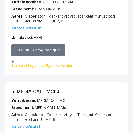
Yuridik nomi:
OCCG LTD QK MChJ
Brend nomi:
GRAN QK MChJ
Adres:
O'zbekiston,
Toshkent viloyati
,
Toshkent
,
Yunusobod
tumani
,
xiеbon AMIR TEMUR
, 60
Xaritada ko'rsatish
Mamlakat kodi:
+998
+99890 ...Qo'ng'iroq qilish
Tashkilot tegishli bo'lgan Rubrikalar
5. MEDIA CALL MChJ
Yuridik nomi:
MEDIA CALL MChJ
Brend nomi:
MEDIA CALL MChJ
Adres:
O'zbekiston,
Toshkent viloyati
,
Toshkent
,
Chilonzor
tumani
,
ko'chasi LUTFIY
, 6
Xaritada ko'rsatish