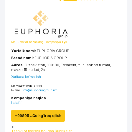
2
Ma'lumotlar bazasidagi kompaniya
1 yil
Yuridik nomi:
EUPHORIA GROUP
Brend nomi:
EUPHORIA GROUP
Adres:
O'zbekiston, 100180,
Toshkent
,
Yunusobod tumani
,
mavze 15-hudud
, 2а
Xaritada ko'rsatish
Mamlakat kodi:
+998
E-mail:
info@euphoriagroup.uz
Kompaniya haqida
batafsil
+99895 ...Qo'ng'iroq qilish
Tashkilot tegishli bo'lgan Rubrikalar