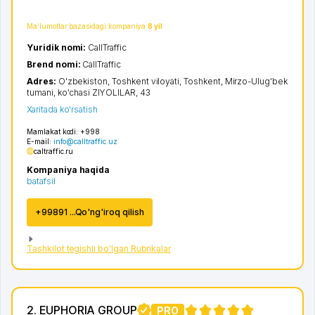
Ma'lumotlar bazasidagi kompaniya
8 yil
Yuridik nomi:
CallTraffic
Brend nomi:
CallTraffic
Adres:
O'zbekiston,
Toshkent viloyati
,
Toshkent
,
Mirzo-Ulug'bek
tumani
,
ko'chasi ZIYOLILAR
, 43
Xaritada ko'rsatish
Mamlakat kodi:
+998
E-mail:
info@calltraffic.uz
caltraffic.ru
Kompaniya haqida
batafsil
+99891 ...Qo'ng'iroq qilish
Tashkilot tegishli bo'lgan Rubrikalar
2. EUPHORIA GROUP
PRO