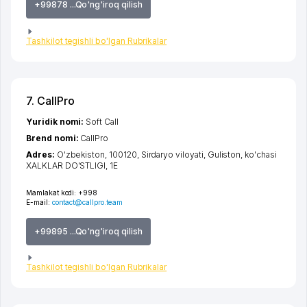
+99878 ...Qo'ng'iroq qilish
Tashkilot tegishli bo'lgan Rubrikalar
7. CallPro
Yuridik nomi:
Soft Call
Brend nomi:
CallPro
Adres:
O'zbekiston, 100120,
Sirdaryo viloyati
,
Guliston
,
ko'chasi
XALKLAR DO'STLIGI
, 1Е
Mamlakat kodi:
+998
E-mail:
contact@callpro.team
+99895 ...Qo'ng'iroq qilish
Tashkilot tegishli bo'lgan Rubrikalar