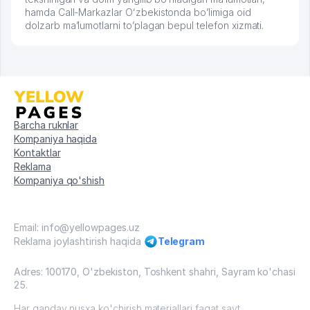
hamda Call-Markazlar Oʻzbekistonda bo’limiga oid
dolzarb ma’lumotlarni to’plagan bepul telefon xizmati.
Barcha ruknlar
Kompaniya haqida
Kontaktlar
Reklama
Kompaniya qo'shish
Email: info@yellowpages.uz
Reklama joylashtirish haqida
Telegram
Adres: 100170, O'zbekiston, Toshkent shahri, Sayram ko'chasi
25.
Har qanday nusxa ko'chirish materiallari faqat sayt