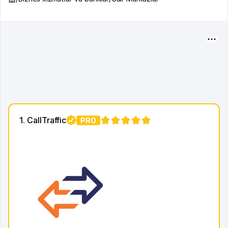
1. CallTraffic
PRO
1