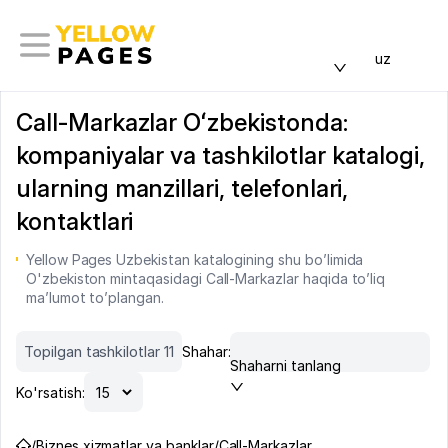
uz
Call-Markazlar Oʻzbekistonda:
kompaniyalar va tashkilotlar katalogi,
ularning manzillari, telefonlari,
kontaktlari
Yellow Pages Uzbekistan katalogining shu bo’limida
O'zbekiston mintaqasidagi Call-Markazlar haqida to’liq
ma’lumot to’plangan.
Topilgan tashkilotlar 11
Shahar:
Shaharni tanlang
Ko'rsatish:
/
Biznes xizmatlar va banklar
/
Call-Markazlar