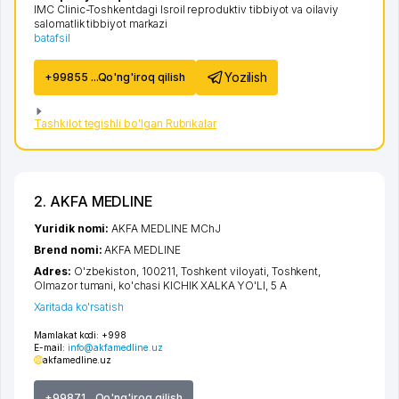
IMC Clinic-Toshkentdagi Isroil reproduktiv tibbiyot va oilaviy
salomatlik tibbiyot markazi
batafsil
Yozilish
+99855 ...Qo'ng'iroq qilish
Tashkilot tegishli bo'lgan Rubrikalar
2. AKFA MEDLINE
Yuridik nomi:
AKFA MEDLINE MChJ
Brend nomi:
AKFA MEDLINE
Adres:
O'zbekiston, 100211,
Toshkent viloyati
,
Toshkent
,
Olmazor tumani
,
ko'chasi KICHIK XALKA YO'LI
, 5 А
Xaritada ko'rsatish
Mamlakat kodi:
+998
E-mail:
info@akfamedline.uz
akfamedline.uz
+99871 ...Qo'ng'iroq qilish