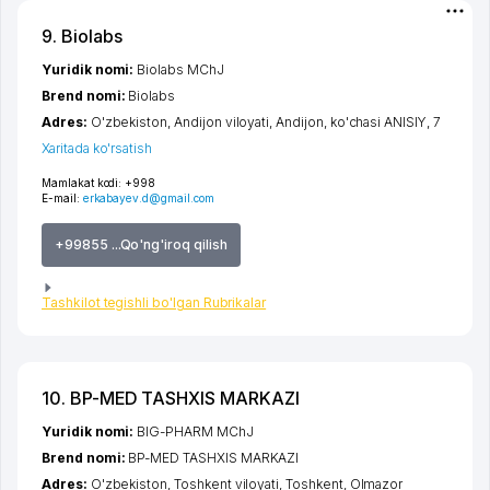
9. Biolabs
Yuridik nomi:
Biolabs MChJ
Brend nomi:
Biolabs
Adres:
O'zbekiston,
Andijon viloyati
,
Andijon
,
ko'chasi ANISIY
, 7
Xaritada ko'rsatish
Mamlakat kodi:
+998
E-mail:
erkabayev.d@gmail.com
+99855 ...Qo'ng'iroq qilish
Tashkilot tegishli bo'lgan Rubrikalar
10. BP-MED TASHXIS MARKAZI
Yuridik nomi:
BIG-PHARM MChJ
Brend nomi:
BP-MED TASHXIS MARKAZI
Adres:
O'zbekiston,
Toshkent viloyati
,
Toshkent
,
Olmazor