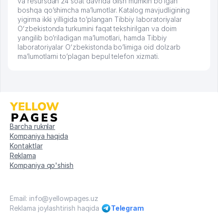
va resursdan 24 soat davrida olish mumkin bo’lgan
boshqa qo’shimcha ma’lumotlar. Katalog mavjudligining
yigirma ikki yilligida to’plangan Tibbiy laboratoriyalar
Oʻzbekistonda turkumini faqat tekshirilgan va doim
yangilib bo’riladigan ma’lumotlari, hamda Tibbiy
laboratoriyalar Oʻzbekistonda bo’limiga oid dolzarb
ma’lumotlarni to’plagan bepul telefon xizmati.
Barcha ruknlar
Kompaniya haqida
Kontaktlar
Reklama
Kompaniya qo'shish
Email: info@yellowpages.uz
Reklama joylashtirish haqida
Telegram