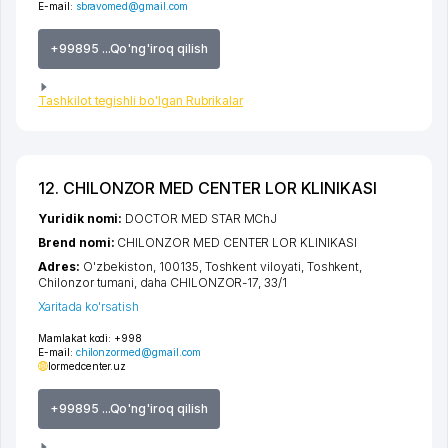
E-mail:
sbravomed@gmail.com
+99895 ...Qo'ng'iroq qilish
Tashkilot tegishli bo'lgan Rubrikalar
12. CHILONZOR MED CENTER LOR KLINIKASI
Yuridik nomi:
DOCTOR MED STAR MChJ
Brend nomi:
CHILONZOR MED CENTER LOR KLINIKASI
Adres:
O'zbekiston, 100135,
Toshkent viloyati
,
Toshkent
,
Chilonzor tumani
,
daha CHILONZOR-17
, 33/1
Xaritada ko'rsatish
Mamlakat kodi:
+998
E-mail:
chilonzormed@gmail.com
lormedcenter.uz
+99895 ...Qo'ng'iroq qilish