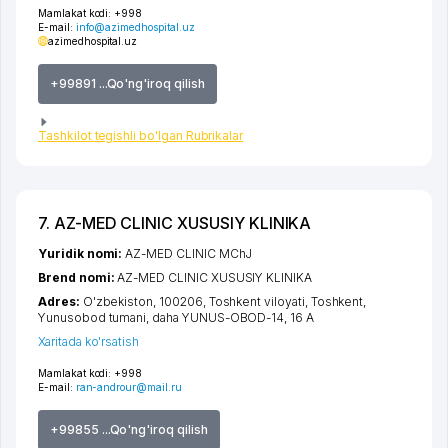
Mamlakat kodi:
+998
E-mail:
info@azimedhospital.uz
azimedhospital.uz
+99891 ...Qo'ng'iroq qilish
Tashkilot tegishli bo'lgan Rubrikalar
7. AZ-MED CLINIC XUSUSIY KLINIKA
Yuridik nomi:
AZ-MED CLINIC MChJ
Brend nomi:
AZ-MED CLINIC XUSUSIY KLINIKA
Adres:
O'zbekiston, 100206,
Toshkent viloyati
,
Toshkent
,
Yunusobod tumani
,
daha YUNUS-OBOD-14
, 16 А
Xaritada ko'rsatish
Mamlakat kodi:
+998
E-mail:
ran-androur@mail.ru
+99855 ...Qo'ng'iroq qilish