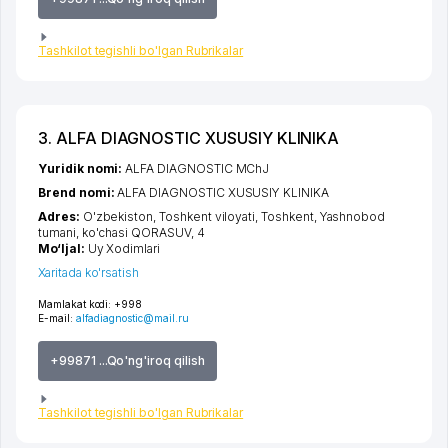
Tashkilot tegishli bo'lgan Rubrikalar
3. ALFA DIAGNOSTIC XUSUSIY KLINIKA
Yuridik nomi:
ALFA DIAGNOSTIC MChJ
Brend nomi:
ALFA DIAGNOSTIC XUSUSIY KLINIKA
Adres:
O'zbekiston,
Toshkent viloyati
,
Toshkent
,
Yashnobod
tumani
,
ko'chasi QORASUV
, 4
Mo‘ljal:
Uy Xodimlari
Xaritada ko'rsatish
Mamlakat kodi:
+998
E-mail:
alfadiagnostic@mail.ru
+99871 ...Qo'ng'iroq qilish
Tashkilot tegishli bo'lgan Rubrikalar