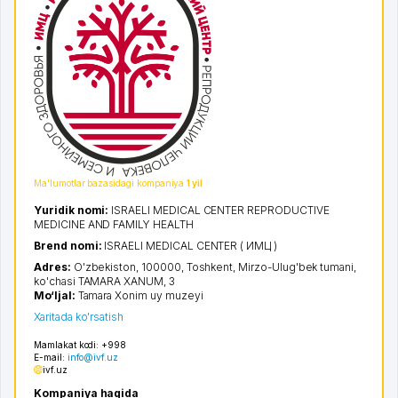
Ma'lumotlar bazasidagi kompaniya
1 yil
Yuridik nomi:
ISRAELI MEDICAL CENTER REPRODUCTIVE
MEDICINE AND FAMILY HEALTH
Brend nomi:
ISRAELI MEDICAL CENTER ( ИМЦ )
Adres:
O'zbekiston, 100000,
Toshkent
,
Mirzo-Ulug'bek tumani
,
ko'chasi TAMARA XANUM
, 3
Mo‘ljal:
Tamara Xonim uy muzeyi
Xaritada ko'rsatish
Mamlakat kodi:
+998
E-mail:
info@ivf.uz
ivf.uz
Kompaniya haqida