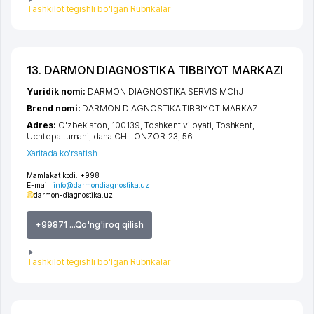
Tashkilot tegishli bo'lgan Rubrikalar
13. DARMON DIAGNOSTIKA TIBBIYOT MARKAZI
Yuridik nomi:
DARMON DIAGNOSTIKA SERVIS MChJ
Brend nomi:
DARMON DIAGNOSTIKA TIBBIYOT MARKAZI
Adres:
O'zbekiston, 100139,
Toshkent viloyati
,
Toshkent
,
Uchtepa tumani
,
daha CHILONZOR-23
, 56
Xaritada ko'rsatish
Mamlakat kodi:
+998
E-mail:
info@darmondiagnostika.uz
darmon-diagnostika.uz
+99871 ...Qo'ng'iroq qilish
Tashkilot tegishli bo'lgan Rubrikalar