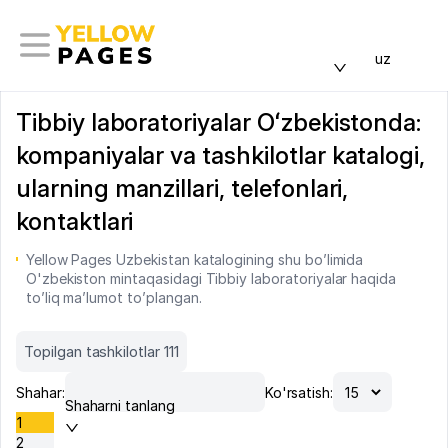
uz
Tibbiy laboratoriyalar Oʻzbekistonda:
kompaniyalar va tashkilotlar katalogi,
ularning manzillari, telefonlari,
kontaktlari
Yellow Pages Uzbekistan katalogining shu bo’limida
O'zbekiston mintaqasidagi Tibbiy laboratoriyalar haqida
to’liq ma’lumot to’plangan.
Topilgan tashkilotlar 111
Shahar:
Ko'rsatish:
Shaharni tanlang
1
2