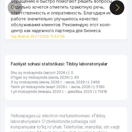
обращению и быстро помогают решить вопросы.
Отдельно хочется отметить грамотную речь,
ответственность и оперативность. Благодаря их
работе значительно улучшилось качество
обслуживания клиентов. Рекомендую этот колл-
центр как надежного партнера для бизнеса.
Vip Brand 31.07.2026 11:43:39
Faoliyat sohasi statistikasi: Tibbiy laboratoriyalar
Shu oy mobaynida (август 2026 г.): 0
O'tgan oy mobaynida (июль 2026 г.): 60
3 oy mobaynida (июнь 2026 г. - июль 2026 г.): 2466
Yarim yil mobaynida (март 2026 г. - июль 2026 г.): 5190
1 yil mobaynida (январь 2025 г. - декабрь 2025 г.): 11418
Yellowpages.uz electron ma’lumotnomasi: «Tibbiy
laboratoriyalar» Oʻzbekistonda sohasiga oid
kompaniyalar to’liq ro’yhati. Telefonlar, manzillar, ish vaqti