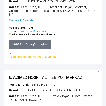
Brend nomi:
AVICENNA MEDICAL SERVICE MChJ
Adres:
O'zbekiston, 100066,
Toshkent viloyati
,
Toshkent
,
Chilonzor tumani
,
berk ko'cha 1-chi BESH-YOG'OCH
, 9, xonadon
8 A
Xaritada ko'rsatish
Mamlakat kodi:
+998
E-mail:
avicenna.uz@gmail.com
avicenna-medicalservice.uz
avicenna.uz
+99871 ...Qo'ng'iroq qilish
Tashkilot tegishli bo'lgan Rubrikalar
6. AZIMED HOSPITAL TIBBIYOT MARKAZI
Yuridik nomi:
AZIMED HOSPITAL
Brend nomi:
AZIMED HOSPITAL TIBBIYOT MARKAZI
Adres:
O'zbekiston, 100000,
Buxoro viloyati
,
Buxoro
,
ko'chasi
HOFIZ TANISH BUXORIY