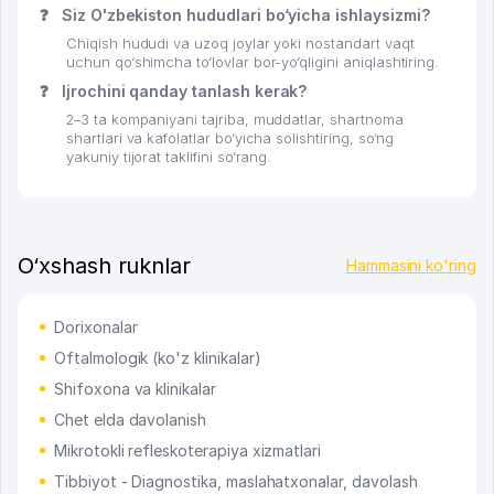
❓
Siz O'zbekiston hududlari bo‘yicha ishlaysizmi?
Chiqish hududi va uzoq joylar yoki nostandart vaqt
uchun qo‘shimcha to‘lovlar bor-yo‘qligini aniqlashtiring.
❓
Ijrochini qanday tanlash kerak?
2–3 ta kompaniyani tajriba, muddatlar, shartnoma
shartlari va kafolatlar bo‘yicha solishtiring, so‘ng
yakuniy tijorat taklifini so‘rang.
O‘xshash ruknlar
Hammasini ko'ring
Dorixonalar
Oftalmologik (ko'z klinikalar)
Shifoxona va klinikalar
Chet elda davolanish
Mikrotokli refleskoterapiya xizmatlari
Tibbiyot - Diagnostika, maslahatxonalar, davolash