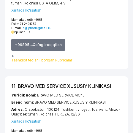
tumani
,
ko'chasi USTA OLIM
, 4 V
Xaritada ko'rsatish
Mamlakat kodi:
+998
Faks:
71 2401757
E-mail:
big-pharm@mail.ru
bp-med.uz
+99895 ...Qo'ng'iroq qilish
Tashkilot tegishli bo'lgan Rubrikalar
11. BRAVO MED SERVICE XUSUSIY KLINIKASI
Yuridik nomi:
BRAVO MED SERVICE MChJ
Brend nomi:
BRAVO MED SERVICE XUSUSIY KLINIKASI
Adres:
O'zbekiston, 100124,
Toshkent viloyati
,
Toshkent
,
Mirzo-
Ulug'bek tumani
,
ko'chasi FERUZA
, 12/36
Xaritada ko'rsatish
Mamlakat kodi:
+998