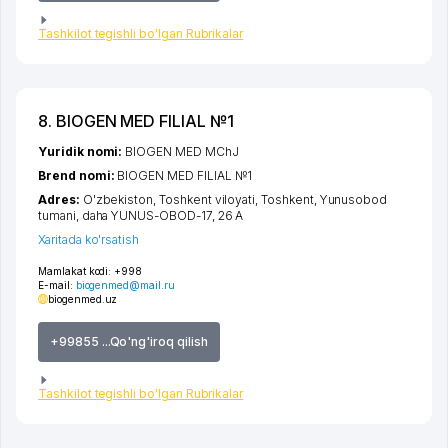
Tashkilot tegishli bo'lgan Rubrikalar
8. BIOGEN MED FILIAL №1
Yuridik nomi:
BIOGEN MED MChJ
Brend nomi:
BIOGEN MED FILIAL №1
Adres:
O'zbekiston,
Toshkent viloyati
,
Toshkent
,
Yunusobod
tumani
,
daha YUNUS-OBOD-17
, 26 А
Xaritada ko'rsatish
Mamlakat kodi:
+998
E-mail:
biogenmed@mail.ru
biogenmed.uz
+99855 ...Qo'ng'iroq qilish
Tashkilot tegishli bo'lgan Rubrikalar