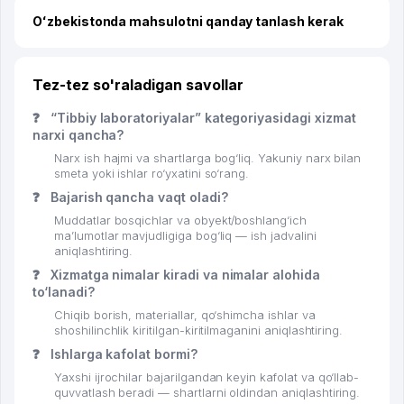
Oʻzbekistonda mahsulotni qanday tanlash kerak
Tez-tez so'raladigan savollar
❓
“Tibbiy laboratoriyalar” kategoriyasidagi xizmat
narxi qancha?
Narx ish hajmi va shartlarga bog‘liq. Yakuniy narx bilan
smeta yoki ishlar ro‘yxatini so‘rang.
❓
Bajarish qancha vaqt oladi?
Muddatlar bosqichlar va obyekt/boshlang‘ich
ma’lumotlar mavjudligiga bog‘liq — ish jadvalini
aniqlashtiring.
❓
Xizmatga nimalar kiradi va nimalar alohida
to‘lanadi?
Chiqib borish, materiallar, qo‘shimcha ishlar va
shoshilinchlik kiritilgan-kiritilmaganini aniqlashtiring.
❓
Ishlarga kafolat bormi?
Yaxshi ijrochilar bajarilgandan keyin kafolat va qo‘llab-
quvvatlash beradi — shartlarni oldindan aniqlashtiring.