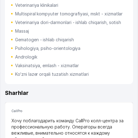
Veterinariya klinikalari
Multispiral kompyuter tomografiyasi, mskt - xizmatlar
Veterinariya dori-darmonlari - ishlab chiqarish, sotish
Massaj
Gematogen - ishlab chiqarish
Psihologiya, psiho-orientologiya
Andrologik
Vaksinatsiya, emlash - xizmatlar
Ko‘zni lazer orqali tuzatish xizmatlari
Sharhlar
CallPro
Хочу поблагодарить команду CallPro колл-центра за
профессиональную работу. Операторы всегда
вежливые, внимательно относятся к каждому