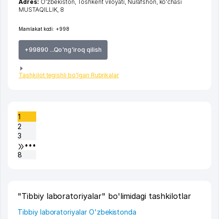
Adres:
O'zbekiston,
Toshkent viloyati
,
Nurafshon
,
ko'chasi
MUSTAQILLIK
, 8
Mamlakat kodi:
+998
+99890 ...Qo'ng'iroq qilish
Tashkilot tegishli bo'lgan Rubrikalar
1
2
3
•••
8
"Tibbiy laboratoriyalar" bo'limidagi tashkilotlar
Tibbiy laboratoriyalar O'zbekistonda