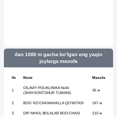
dan 1000 m gacha bo'lgan eng yaqin
joylarga masofa
№
Nomi
Masofa
OILAVIY POLIKLINIKA №44
1
36 м
(SHAYXONTOHUR TUMANI)
2
BOG' KO'CHA MAHALLA QO'MITASI
167 м
3
DIP-NIHOL BOLALAR BOG'CHASI
210 м