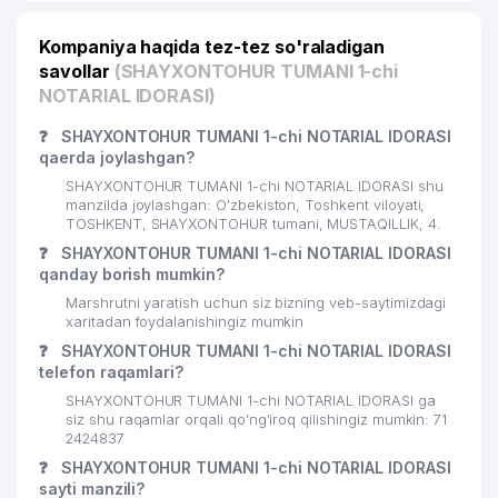
LAZIZ-MAFTUNAFARM XUSUSIY
22
428 м
KORXONASI
Kompaniya haqida tez-tez so'raladigan
savollar
(SHAYXONTOHUR TUMANI 1-chi
QOBUL HOJI STOM XUSUSIY
NOTARIAL IDORASI)
23
440 м
KORXONASI
❓
SHAYXONTOHUR TUMANI 1-chi NOTARIAL IDORASI
24
KAMILLA EXCLUSIVE MChJ
440 м
qaerda joylashgan?
SHAYXONTOHUR TUMANI 1-chi NOTARIAL IDORASI shu
25
RETAIL SERVICE GROUP MChJ
440 м
manzilda joylashgan: O'zbekiston, Toshkent viloyati,
TOSHKENT, SHAYXONTOHUR tumani, MUSTAQILLIK, 4.
26
VEDANTA MEDICAL MChJ
444 м
❓
SHAYXONTOHUR TUMANI 1-chi NOTARIAL IDORASI
qanday borish mumkin?
27
ZULFINUR BUSINESS MChJ
444 м
Marshrutni yaratish uchun siz bizning veb-saytimizdagi
xaritadan foydalanishingiz mumkin
28
AL-VAHID SHIFO MChJ
452 м
❓
SHAYXONTOHUR TUMANI 1-chi NOTARIAL IDORASI
29
BOLALAR BOG'CHASI №343
453 м
telefon raqamlari?
SHAYXONTOHUR TUMANI 1-chi NOTARIAL IDORASI ga
30
MAK FOOD SERVICE MChJ
460 м
siz shu raqamlar orqali qo’ng’iroq qilishingiz mumkin: 71
2424837
31
MALIKA BONU FARM MChJ
469 м
❓
SHAYXONTOHUR TUMANI 1-chi NOTARIAL IDORASI
sayti manzili?