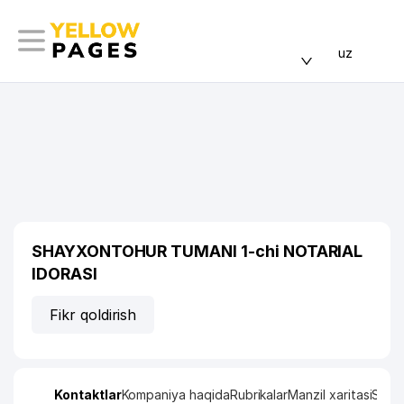
uz
SHAYXONTOHUR TUMANI 1-chi NOTARIAL
IDORASI
Fikr qoldirish
Kontaktlar
Kompaniya haqida
Rubrikalar
Manzil xaritasi
Stati