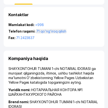
Kontaktlar
Mamlakat kodi:
+998
Telefon raqami:
71 qo'ng'iroq qilish
Fax:
71 2423837
Kompaniya haqida
SHAYXONTOHUR TUMANI 1-chi NOTARIAL IDORASI ga
murojaat qilganingizda, iltimos, ushbu tashkilot haqida
ma'lumotni O'zbekistonning Yellow Pages Uzbekistan
Yellow Pages katalogida topganingizni ayting.
Yuridik nomi:
НОТАРИАЛЬНАЯ КОНТОРА №1
ШАЙХАНТАХУРСКОГО РАЙОНА
Brend nomi:
SHAYXONTOHUR TUMANI 1-chi NOTARIAL
IDORASI