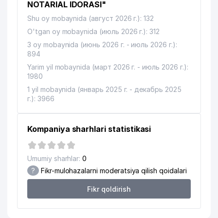
12
MAX AVIA TOUR MChJ
366 м
NOTARIAL IDORASI"
Shu oy mobaynida (август 2026 г.): 132
TIBBIYOT KOLLEJINING O'QUV-
13
371 м
DAVOLASH KOMPLEKSI
O'tgan oy mobaynida (июль 2026 г.): 312
3 oy mobaynida (июнь 2026 г. - июль 2026 г.):
BOLALAR MUSIQA VA SAN'AT
14
372 м
894
MAKTABI №23
Yarim yil mobaynida (март 2026 г. - июль 2026 г.):
1980
15
VIP SECURITY GROUP QK MChJ
373 м
1 yil mobaynida (январь 2025 г. - декабрь 2025
16
MOHIRA SHIFO MChJ
381 м
г.): 3966
17
DENTA XUSUSIY KORXONASI
386 м
Kompaniya sharhlari statistikasi
18
SABA-DARMON MChJ
387 м
19
OSIYO DESIGN GROUP MChJ
388 м
Umumiy sharhlar:
0
?
Fikr-mulohazalarni moderatsiya qilish qoidalari
UMUMIY O'RTA TA'LIM MAKTABI
20
393 м
№102
Fikr qoldirish
SHOXRUH FARM BIZNES BARAKA
21
423 м
MChJ