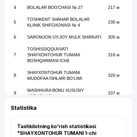
4
BOLALAR BOG'CHASI № 27
217 м
TOSHKENT SHAHAR BOLALAR
5
235 м
KLINIK SHIFOXONASI № 4
6
SAROMJON UY-JOY MULK SHIRKATI
305 м
TOSHISSIQQUVVATI
7
SHAYXONTOHUR TUMANI
318 м
BOSHQARMASI IChB
SHAYXONTOHUR TUMANI
8
320 м
MUDOFAA ISHLARI BO'LIMI
MASHHURA BONU XUSUSIY
9
337 м
KORXONASI
Statistika
KOMOLOV SH.F. YAKKA TARTIBDAGI
10
353 м
TADBIRKOR
11
Tashkilotning ko'rish statistikasi
ATS №242/249
356 м
"SHAYXONTOHUR TUMANI 1-chi