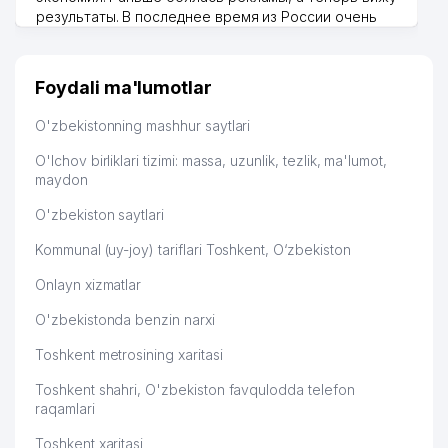
результаты. В последнее время из России очень
TOPSTAR TOUR XUSUSIY
51
564 м
KORXONASI
много заказывают, а вначале только по
Узбекистану брали, но вяло. Удалось раскрутиться,
SHAYXONTOHUR TUMANI XUDUDIY
дальше развиваюсь потихоньку😊
52
572 м
Foydali ma'lumotlar
TIBBIYOT BIRLASHMASI
Hamida 03.08.2026 12:45:39
O'zbekistonning mashhur saytlari
53
RAYXON-94 MChJ
572 м
O'lchov birliklari tizimi: massa, uzunlik, tezlik, ma'lumot,
TOSHKENT SHAHRI OITSGA QARSHI
maydon
54
576 м
QURASH MARKAZI
O'zbekiston saytlari
55
TOSHKENT TANTANA SERVIS MChJ
583 м
Kommunal (uy-joy) tariflari Toshkent, O‘zbekiston
JINOYAT ISHLARI BO'YICHA
56
584 м
Onlayn xizmatlar
SHAYXONTOHUR TUMANI SUDI
O'zbekistonda benzin narxi
TOSHKENT SHAHAR PERINATAL
57
589 м
MARKAZI
Toshkent metrosining xaritasi
58
FEDOSL-GOLD MChJ
592 м
Toshkent shahri, O'zbekiston favqulodda telefon
raqamlari
59
USTOZODA SERVIS MChJ
598 м
Toshkent xaritasi