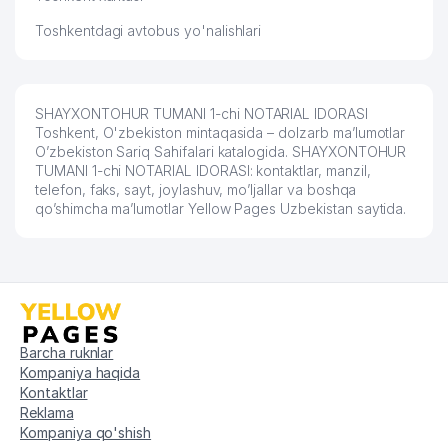
TOSHKENTDAGI MAXSUS ISHGA
Toshkentdagi avtobus yo'nalishlari
60
TUSHIRISH VA SOZLASH
600 м
BOSHQARMASI UK
61
ALFA METAL PROM MChJ
604 м
SHAYXONTOHUR TUMANI 1-chi NOTARIAL IDORASI
62
ASAL SHOW MChJ
606 м
Toshkent, O'zbekiston mintaqasida – dolzarb ma’lumotlar
O’zbekiston Sariq Sahifalari katalogida. SHAYXONTOHUR
63
SM BARAKA MChJ
616 м
TUMANI 1-chi NOTARIAL IDORASI: kontaktlar, manzil,
telefon, faks, sayt, joylashuv, mo’ljallar va boshqa
qo’shimcha ma’lumotlar Yellow Pages Uzbekistan saytida.
64
OSTEN-MIX MChJ
618 м
65
BAXT UYI №3
620 м
EXCLUSIVE TOUR XUSUSIY
66
625 м
KORXONASI
AZIZA SAYFI QIZI XUSUSIY
Barcha ruknlar
67
632 м
KORXONASI
Kompaniya haqida
Kontaktlar
AZIZA SAYFI QIZI XUSUSIY
68
636 м
Reklama
KORXONASI
Kompaniya qo'shish