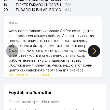
19
ELEKTRTARMOG'I NOSOZLIKLARINI TO'ZATISH SERGELI XIZMATI
738
20
FUQAROLIK ISHLARI BO'YICHA UCH-TEPA TUMANI SUDI
634
CallPro
Хочу поблагодарить команду CallPro колл-центра
за профессиональную работу. Операторы всегда
вежливые, внимательно относятся к каждому
обращению и быстро помогают решить вопросы.
Отдельно хочется отметить грамотную речь,
ответственность и оперативность. Благодаря их
работе значительно улучшилось качество
обслуживания клиентов. Рекомендую этот колл-
центр как надежного партнера для бизнеса.
Vip Brand 31.07.2026 11:43:39
Foydali ma'lumotlar
O'zbekistonning mashhur saytlari