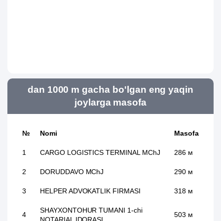
dan 1000 m gacha bo'lgan eng yaqin
joylarga masofa
№
Nomi
Masofa
1
CARGO LOGISTICS TERMINAL MChJ
286 м
2
DORUDDAVO MChJ
290 м
3
HELPER ADVOKATLIK FIRMASI
318 м
SHAYXONTOHUR TUMANI 1-chi
4
503 м
NOTARIAL IDORASI