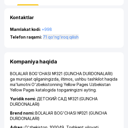
Kontaktlar
Mamlakat kodi:
+998
Telefon raqami:
71 qo'ng'iroq qilish
Kompaniya haqida
BOLALAR BOG'CHASI №321 (GUNCHA DURDONALARI)
ga murojaat qilganingizda, iltimos, ushbu tashkilot haqida
ma'lumotni O'zbekistonning Yellow Pages Uzbekistan
Yellow Pages katalogida topganingizni ayting.
Yuridik nomi:
ДЕТСКИЙ САД №321 (GUNCHA
DURDONALARI)
Brend nomi:
BOLALAR BOG'CHASI №321 (GUNCHA
DURDONALARI)
Adres:
O'zbekiston, 100049,
Toshkent viloyati
,