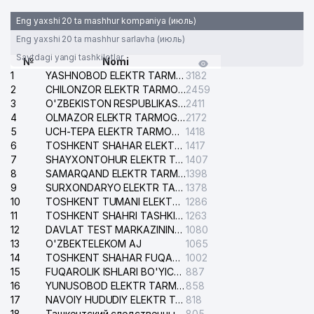
Eng yaxshi 20 ta mashhur kompaniya (июль)
Eng yaxshi 20 ta mashhur sarlavha (июль)
Saytdagi yangi tashkilotlar
№
Nomi
1
YASHNOBOD ELEKTR TARMOG'I NOSOZLIKLARI XIZMATI
3182
2
CHILONZOR ELEKTR TARMOG'I NOSOZLIK XIZMATI
2459
3
O'ZBEKISTON RESPUBLIKASI BOSH PROKURATURASI ISHONCH TELEFONI
2411
4
OLMAZOR ELEKTR TARMOG'I NOSOZLIKLARI XIZMATI
2172
5
UCH-TEPA ELEKTR TARMOG'I NOSOZLIKLARI XIZMATI
1418
6
TOSHKENT SHAHAR ELEKTR TARMOQLARI KORXONASI AJ
1417
7
SHAYXONTOHUR ELEKTR TARMOG'I NOSOZLIKLARINI TUZATISH XIZMATI
1407
8
SAMARQAND ELEKTR TARMOQLARI AJ
1398
9
SURXONDARYO ELEKTR TARMOQLARI AJ
1378
10
TOSHKENT TUMANI ELEKTR TARMOG'I AVARIYA XIZMATI
1286
11
TOSHKENT SHAHRI TASHKILOT TELEFONLARI HAQIDA MA'LUMOT BYUROSI
1263
12
DAVLAT TEST MARKAZINING ISHONCH TELEFONLARI
1080
13
O'ZBEKTELEKOM AJ
1065
14
TOSHKENT SHAHAR FUQAROLIK ISHLARI BO'YICHA SUDI
1002
15
FUQAROLIK ISHLARI BO'YICHA YAKKASAROY TUMANLARARO SUDI
887
16
YUNUSOBOD ELEKTR TARMOG'I NOSOZLIKLARI XIZMATI
858
17
NAVOIY HUDUDIY ELEKTR TARMOQLARI KORXONASI AJ
818
18
Ташкентский следственный изолятор
805