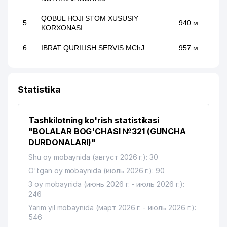
QOBUL HOJI STOM XUSUSIY
5
940 м
KORXONASI
6
IBRAT QURILISH SERVIS MChJ
957 м
Statistika
Tashkilotning ko'rish statistikasi
"BOLALAR BOG'CHASI №321 (GUNCHA
DURDONALARI)"
Shu oy mobaynida (август 2026 г.): 30
O'tgan oy mobaynida (июль 2026 г.): 90
3 oy mobaynida (июнь 2026 г. - июль 2026 г.):
246
Yarim yil mobaynida (март 2026 г. - июль 2026 г.):
546