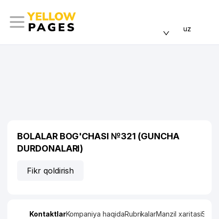
uz
BOLALAR BOG'CHASI №321 (GUNCHA
DURDONALARI)
Fikr qoldirish
Kontaktlar
Kompaniya haqida
Rubrikalar
Manzil xaritasi
Stati