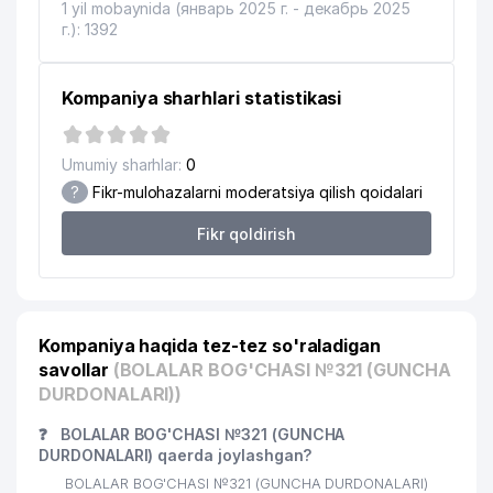
1 yil mobaynida (январь 2025 г. - декабрь 2025
г.): 1392
Kompaniya sharhlari statistikasi
Umumiy sharhlar:
0
?
Fikr-mulohazalarni moderatsiya qilish qoidalari
Fikr qoldirish
Kompaniya haqida tez-tez so'raladigan
savollar
(BOLALAR BOG'CHASI №321 (GUNCHA
DURDONALARI))
❓
BOLALAR BOG'CHASI №321 (GUNCHA
DURDONALARI) qaerda joylashgan?
BOLALAR BOG'CHASI №321 (GUNCHA DURDONALARI)