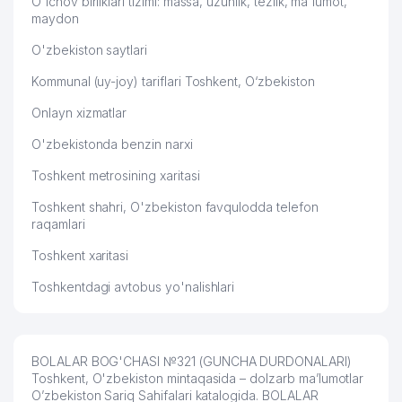
O'lchov birliklari tizimi: massa, uzunlik, tezlik, ma'lumot,
maydon
O'zbekiston saytlari
Kommunal (uy-joy) tariflari Toshkent, O‘zbekiston
Onlayn xizmatlar
O'zbekistonda benzin narxi
Toshkent metrosining xaritasi
Toshkent shahri, O'zbekiston favqulodda telefon
raqamlari
Toshkent xaritasi
Toshkentdagi avtobus yo'nalishlari
BOLALAR BOG'CHASI №321 (GUNCHA DURDONALARI)
Toshkent, O'zbekiston mintaqasida – dolzarb ma’lumotlar
O’zbekiston Sariq Sahifalari katalogida. BOLALAR