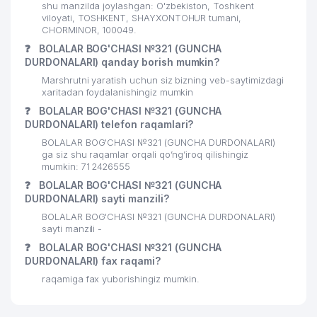
shu manzilda joylashgan: O'zbekiston, Toshkent
viloyati, TOSHKENT, SHAYXONTOHUR tumani,
CHORMINOR, 100049.
❓
BOLALAR BOG'CHASI №321 (GUNCHA
DURDONALARI) qanday borish mumkin?
Marshrutni yaratish uchun siz bizning veb-saytimizdagi
xaritadan foydalanishingiz mumkin
❓
BOLALAR BOG'CHASI №321 (GUNCHA
DURDONALARI) telefon raqamlari?
BOLALAR BOG'CHASI №321 (GUNCHA DURDONALARI)
ga siz shu raqamlar orqali qo’ng’iroq qilishingiz
mumkin: 71 2426555
❓
BOLALAR BOG'CHASI №321 (GUNCHA
DURDONALARI) sayti manzili?
BOLALAR BOG'CHASI №321 (GUNCHA DURDONALARI)
sayti manzili -
❓
BOLALAR BOG'CHASI №321 (GUNCHA
DURDONALARI) fax raqami?
raqamiga fax yuborishingiz mumkin.