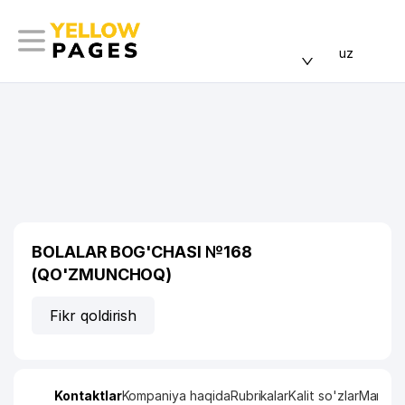
uz
BOLALAR BOG'CHASI №168
(QO'ZMUNCHOQ)
Fikr qoldirish
Kontaktlar
Kompaniya haqida
Rubrikalar
Kalit so'zlar
Manzil x