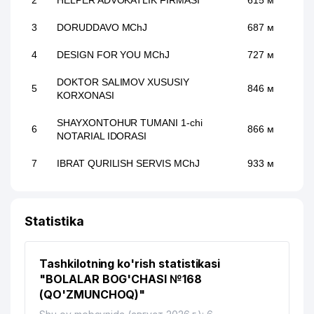
2
HELPER ADVOKATLIK FIRMASI
615 м
3
DORUDDAVO MChJ
687 м
4
DESIGN FOR YOU MChJ
727 м
DOKTOR SALIMOV XUSUSIY
5
846 м
KORXONASI
SHAYXONTOHUR TUMANI 1-chi
6
866 м
NOTARIAL IDORASI
7
IBRAT QURILISH SERVIS MChJ
933 м
Statistika
Tashkilotning ko'rish statistikasi
"BOLALAR BOG'CHASI №168
(QO'ZMUNCHOQ)"