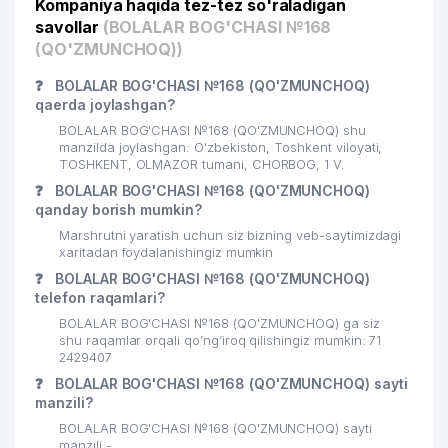
Kompaniya haqida tez-tez so'raladigan
savollar
(BOLALAR BOG'CHASI №168
(QO'ZMUNCHOQ))
❓
BOLALAR BOG'CHASI №168 (QO'ZMUNCHOQ)
qaerda joylashgan?
BOLALAR BOG'CHASI №168 (QO'ZMUNCHOQ) shu
manzilda joylashgan: O'zbekiston, Toshkent viloyati,
TOSHKENT, OLMAZOR tumani, CHORBOG, 1 V.
❓
BOLALAR BOG'CHASI №168 (QO'ZMUNCHOQ)
qanday borish mumkin?
Marshrutni yaratish uchun siz bizning veb-saytimizdagi
xaritadan foydalanishingiz mumkin
❓
BOLALAR BOG'CHASI №168 (QO'ZMUNCHOQ)
telefon raqamlari?
BOLALAR BOG'CHASI №168 (QO'ZMUNCHOQ) ga siz
shu raqamlar orqali qo’ng’iroq qilishingiz mumkin: 71
2429407
❓
BOLALAR BOG'CHASI №168 (QO'ZMUNCHOQ) sayti
manzili?
BOLALAR BOG'CHASI №168 (QO'ZMUNCHOQ) sayti
manzili -