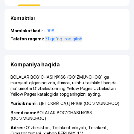
Kontaktlar
Mamlakat kodi:
+998
Telefon raqami:
71 qo'ng'iroq qilish
Kompaniya haqida
BOLALAR BOG'CHASI №168 (QO'ZMUNCHOQ) ga
murojaat qilganingizda, iltimos, ushbu tashkilot haqida
ma'lumotni O'zbekistonning Yellow Pages Uzbekistan
Yellow Pages katalogida topganingizni ayting.
Yuridik nomi:
ДЕТСКИЙ САД №168 (QO'ZMUNCHOQ)
Brend nomi:
BOLALAR BOG'CHASI №168
(QO'ZMUNCHOQ)
Adres:
O'zbekiston,
Toshkent viloyati
,
Toshkent
,
Olmazor tumani
,
xiеbon BERUNIY
, 1 V