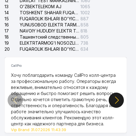
12
DAVLAT TEST MARKAZINING ISHONCH TELEFONLARI
1080
13
O'ZBEKTELEKOM AJ
1065
14
TOSHKENT SHAHAR FUQAROLIK ISHLARI BO'YICHA SUDI
1002
15
FUQAROLIK ISHLARI BO'YICHA YAKKASAROY TUMANLARARO SUDI
887
16
YUNUSOBOD ELEKTR TARMOG'I NOSOZLIKLARI XIZMATI
858
17
NAVOIY HUDUDIY ELEKTR TARMOQLARI KORXONASI AJ
818
18
Ташкентский следственный изолятор
805
19
ELEKTRTARMOG'I NOSOZLIKLARINI TO'ZATISH SERGELI XIZMATI
738
20
FUQAROLIK ISHLARI BO'YICHA UCH-TEPA TUMANI SUDI
634
CallPro
Хочу поблагодарить команду CallPro колл-центра
за профессиональную работу. Операторы всегда
вежливые, внимательно относятся к каждому
обращению и быстро помогают решить вопросы.
Отдельно хочется отметить грамотную речь,
ответственность и оперативность. Благодаря их
работе значительно улучшилось качество
обслуживания клиентов. Рекомендую этот колл-
центр как надежного партнера для бизнеса.
Vip Brand 31.07.2026 11:43:39