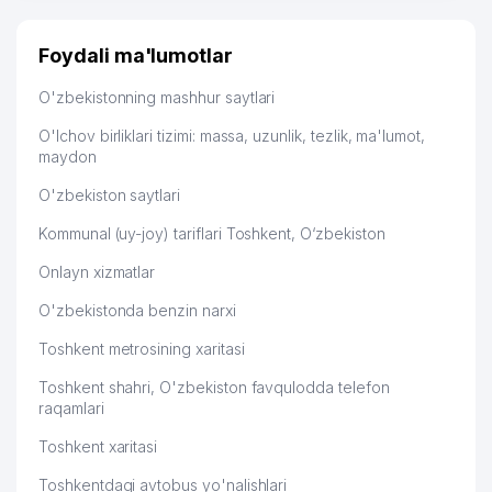
Foydali ma'lumotlar
O'zbekistonning mashhur saytlari
O'lchov birliklari tizimi: massa, uzunlik, tezlik, ma'lumot,
maydon
O'zbekiston saytlari
Kommunal (uy-joy) tariflari Toshkent, O‘zbekiston
Onlayn xizmatlar
O'zbekistonda benzin narxi
Toshkent metrosining xaritasi
Toshkent shahri, O'zbekiston favqulodda telefon
raqamlari
Toshkent xaritasi
Toshkentdagi avtobus yo'nalishlari