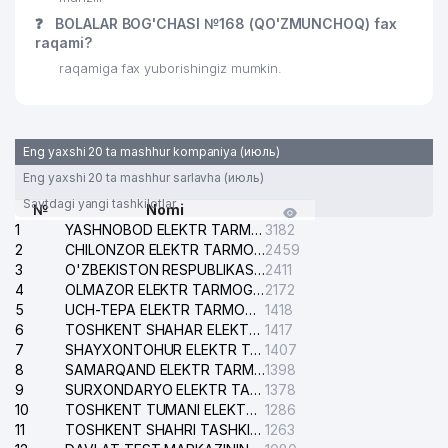
❓
BOLALAR BOG'CHASI №168 (QO'ZMUNCHOQ) fax
raqami?
raqamiga fax yuborishingiz mumkin.
Eng yaxshi 20 ta mashhur kompaniya (июль)
Eng yaxshi 20 ta mashhur sarlavha (июль)
Saytdagi yangi tashkilotlar
№
Nomi
1
YASHNOBOD ELEKTR TARMOG'I NOSOZLIKLARI XIZMATI
3182
2
CHILONZOR ELEKTR TARMOG'I NOSOZLIK XIZMATI
2459
3
O'ZBEKISTON RESPUBLIKASI BOSH PROKURATURASI ISHONCH TELEFONI
2411
4
OLMAZOR ELEKTR TARMOG'I NOSOZLIKLARI XIZMATI
2172
5
UCH-TEPA ELEKTR TARMOG'I NOSOZLIKLARI XIZMATI
1418
6
TOSHKENT SHAHAR ELEKTR TARMOQLARI KORXONASI AJ
1417
7
SHAYXONTOHUR ELEKTR TARMOG'I NOSOZLIKLARINI TUZATISH XIZMATI
1407
8
SAMARQAND ELEKTR TARMOQLARI AJ
1398
9
SURXONDARYO ELEKTR TARMOQLARI AJ
1378
10
TOSHKENT TUMANI ELEKTR TARMOG'I AVARIYA XIZMATI
1286
11
TOSHKENT SHAHRI TASHKILOT TELEFONLARI HAQIDA MA'LUMOT BYUROSI
1263