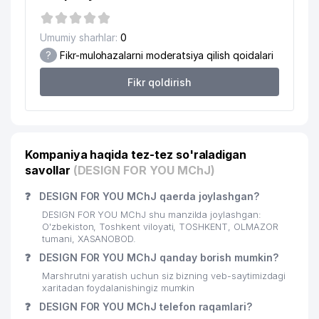
MARKAZI SHAYXONTOHUR TUMANI
19
UNIVERSAL FARM PLUS MChJ
486 м
Umumiy sharhlar:
0
?
Fikr-mulohazalarni moderatsiya qilish qoidalari
20
TOHIR-ZUHRA SERVIS MChJ
498 м
Fikr qoldirish
MOVAROUNNAHR NASHRIYOTI
21
514 м
MChJ
22
XASTIMOM MAHALLA QO'MITASI
525 м
Kompaniya haqida tez-tez so'raladigan
23
AVAN SELLING GROUP MChJ
525 м
savollar
(DESIGN FOR YOU MChJ)
24
REPRO TEST MChJ
527 м
❓
DESIGN FOR YOU MChJ qaerda joylashgan?
KARSHIBAYEV BEKPULAT
DESIGN FOR YOU MChJ shu manzilda joylashgan:
25
MAMATKULOVICH YAKKA
530 м
O'zbekiston, Toshkent viloyati, TOSHKENT, OLMAZOR
TARTIBDAGI TADBIRKOR
tumani, XASANOBOD.
❓
DESIGN FOR YOU MChJ qanday borish mumkin?
26
GOOD FROST XUSUSIY KORXONASI
539 м
Marshrutni yaratish uchun siz bizning veb-saytimizdagi
xaritadan foydalanishingiz mumkin
27
BAXT MUBORAK MChJ
539 м
❓
DESIGN FOR YOU MChJ telefon raqamlari?