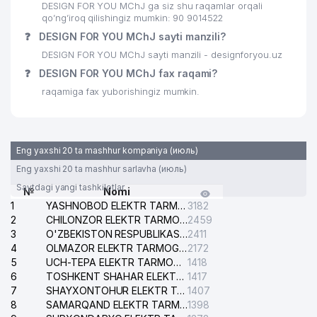
OLIM OBID BARAKA OILAVIY
DESIGN FOR YOU MChJ ga siz shu raqamlar orqali
28
550 м
KORXONASI
qo’ng’iroq qilishingiz mumkin: 90 9014522
❓
DESIGN FOR YOU MChJ sayti manzili?
29
DIAZ PRO MChJ
562 м
DESIGN FOR YOU MChJ sayti manzili - designforyou.uz
30
ROX ASIA GROUP MChJ
565 м
❓
DESIGN FOR YOU MChJ fax raqami?
raqamiga fax yuborishingiz mumkin.
31
NANOHEAT MChJ
574 м
32
NEW ERA AGENCY MChJ
598 м
Eng yaxshi 20 ta mashhur kompaniya (июль)
UMUMIY O'RTA TA'LIM MAKTABI №
33
604 м
24
Eng yaxshi 20 ta mashhur sarlavha (июль)
Saytdagi yangi tashkilotlar
№
Nomi
GAZARYAN A.S. YAKKA TARTIBDAGI
34
604 м
1
YASHNOBOD ELEKTR TARMOG'I NOSOZLIKLARI XIZMATI
3182
TADBIRKOR
2
CHILONZOR ELEKTR TARMOG'I NOSOZLIK XIZMATI
2459
3
O'ZBEKISTON RESPUBLIKASI BOSH PROKURATURASI ISHONCH TELEFONI
2411
35
QALAMPIR MChJ
607 м
4
OLMAZOR ELEKTR TARMOG'I NOSOZLIKLARI XIZMATI
2172
5
UCH-TEPA ELEKTR TARMOG'I NOSOZLIKLARI XIZMATI
1418
36
NAFIS OLAM MChJ
611 м
6
TOSHKENT SHAHAR ELEKTR TARMOQLARI KORXONASI AJ
1417
7
SHAYXONTOHUR ELEKTR TARMOG'I NOSOZLIKLARINI TUZATISH XIZMATI
1407
UNIQUE FRAMES XUSUSIY
37
617 м
8
KORXONASI
SAMARQAND ELEKTR TARMOQLARI AJ
1398