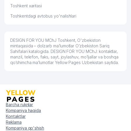
58
TINCHLIK SHARQ SERVIS MChJ
785 м
Toshkent xaritasi
TURON AXBOROT KUTUBXONA
59
796 м
Toshkentdagi avtobus yo'nalishlari
MARKAZI
60
BARS CAPITAL MChJ
796 м
61
CAYF CAPS MChJ
800 м
DESIGN FOR YOU MChJ Toshkent, O'zbekiston
mintaqasida – dolzarb ma’lumotlar O’zbekiston Sariq
Sahifalari katalogida. DESIGN FOR YOU MChJ: kontaktlar,
CREAM MEGA CHEESE XUSUSIY
62
800 м
manzil, telefon, faks, sayt, joylashuv, mo’ljallar va boshqa
KORXONASI
qo’shimcha ma’lumotlar Yellow Pages Uzbekistan saytida.
63
GULBAZAR MAHALLA QO'MITASI
814 м
64
XADRA MUZ SAVDO MChJ
823 м
ELECTROMAX XUSUSIY
65
828 м
KORXONASI
Barcha ruknlar
66
BUTSIFAL GROUP QK MChJ
845 м
Kompaniya haqida
Kontaktlar
SHUHRAT ZAFAR KOMMUNALCHI
Reklama
67
855 м
UY-JOY MULK SHIRKATI
Kompaniya qo'shish