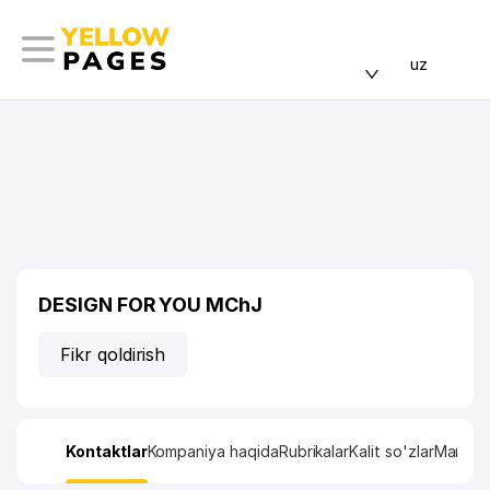
uz
DESIGN FOR YOU MChJ
Fikr qoldirish
Kontaktlar
Kompaniya haqida
Rubrikalar
Kalit so'zlar
Manzil x