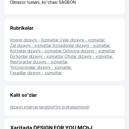
Olmazor tumani
,
ko'chasi SAGBON
Rubrikalar
Interer dizayni - Xizmatlar
,
Uylar dizayni - xizmatlar
,
Zal dizayni - xizmatlar
,
Xonadonlar dizayni - xizmatlar
,
Kottejlar dizayni - xizmatlar
,
Oshxona dizayni - xizmatlar
,
Do‘konlar dizayni - xizmatlar
,
Ofislar dizayni - xizmatlar
,
Restoranlar dizayni - xizmatlar
,
Yotoqxonalar dizayni - xizmatlar
,
Fasadlar dizayni - xizmatlar
Kalit so'zlar
dizayn
,
interyer
,
landshaftni loyihalashtirish
Xaritada DESIGN FOR YOU MChJ