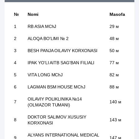
№
Nomi
Masofa
1
RB ASIA MChJ
29 м
2
ALOQA BO'LIMI № 2
48 м
3
BESH PANJA OILAVIY KORXONASI
50 м
4
IPAK YO'LI AITB SAG'BAN FILIALI
77 м
5
VITA LONG MChJ
82 м
6
LAGMAN BSM HOUSE MChJ
88 м
OILAVIY POLIKLINIKA №14
7
140 м
(OLMAZOR TUMANI)
DOKTOR SALIMOV XUSUSIY
8
143 м
KORXONASI
ALYANS INTERNATIONAL MEDICAL
9
147 м