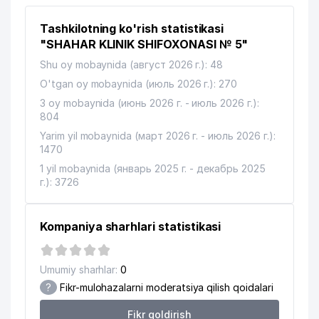
9
QOVOQ UY-MUZEYI
474 м
Tashkilotning ko'rish statistikasi
"SHAHAR KLINIK SHIFOXONASI № 5"
10
ELYOR-BILOL MChJ
525 м
Shu oy mobaynida (август 2026 г.): 48
ILNUR KOMMUNAL SERVIS UY-JOY
O'tgan oy mobaynida (июль 2026 г.): 270
11
559 м
MULK SHIRKATI
3 oy mobaynida (июнь 2026 г. - июль 2026 г.):
804
12
BRAVO MED SERVICE MChJ
560 м
Yarim yil mobaynida (март 2026 г. - июль 2026 г.):
1470
FERUZA KOMMUNALCHI UY-JOY
13
570 м
MULK SHIRKATI
1 yil mobaynida (январь 2025 г. - декабрь 2025
г.): 3726
OXBRIDGE INTERNATIONAL SCHOOL
14
580 м
MChJ
Kompaniya sharhlari statistikasi
OXBRIDGE INTERNATIONAL SCHOOL
15
580 м
MChJ
Umumiy sharhlar:
0
BOLALAR SUYAK-TUBERKULYOZ
16
587 м
?
Fikr-mulohazalarni moderatsiya qilish qoidalari
SANATORIYASI
Fikr qoldirish
BOLALAR BOG'CHASI №471