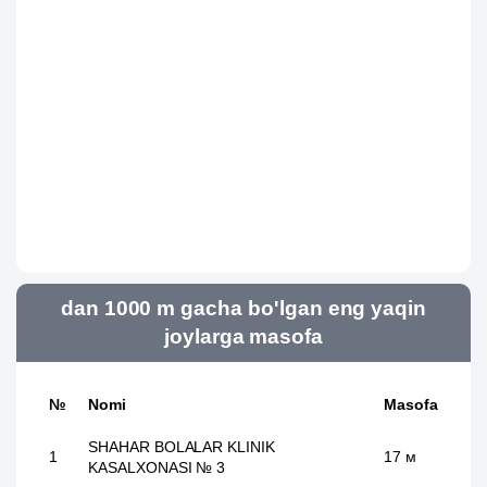
dan 1000 m gacha bo'lgan eng yaqin
joylarga masofa
№
Nomi
Masofa
SHAHAR BOLALAR KLINIK
1
17 м
KASALXONASI № 3