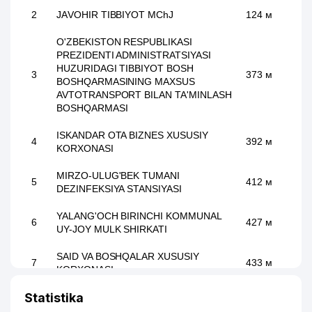
2
JАVОНIR ТIВВIYОТ MChJ
124 м
O'ZBEKISTON RESPUBLIKASI
PREZIDENTI ADMINISTRATSIYASI
HUZURIDAGI TIBBIYOT BOSH
3
373 м
BOSHQARMASINING MAXSUS
AVTOTRANSPORT BILAN TA'MINLASH
BOSHQARMASI
ISKANDAR OTA BIZNES XUSUSIY
4
392 м
KORXONASI
MIRZO-ULUG'BEK TUMANI
5
412 м
DEZINFEKSIYA STANSIYASI
YALANG'OCH BIRINCHI KOMMUNAL
6
427 м
UY-JOY MULK SHIRKATI
SAID VA BOSHQALAR XUSUSIY
7
433 м
KORXONASI
Statistika
GORNAYA LAVANDA UY-JOY MULK
8
441 м
SHIRKATI