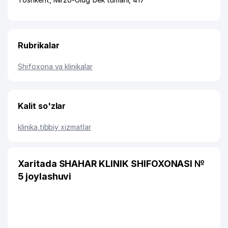
Rubrikalar
Shifoxona va klinikalar
Kalit so'zlar
klinika
,
tibbiy xizmatlar
Xaritada SHAHAR KLINIK SHIFOXONASI №
5 joylashuvi