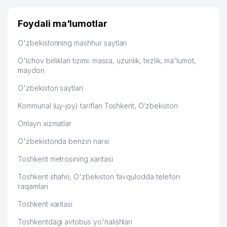
FARES IMMOVABLE APEX XUSUSIY
46
967 м
KORXONASI
Foydali ma'lumotlar
47
KRISTAL SAVDO TOSHKENT MChJ
969 м
O'zbekistonning mashhur saytlari
BOLALAR BOG'CHASI №512
48
971 м
O'lchov birliklari tizimi: massa, uzunlik, tezlik, ma'lumot,
(QUYOSHCHA)
maydon
49
BINOKOR QIBRAY SERVIS MChJ
976 м
O'zbekiston saytlari
50
BOLALAR BOG'CHASI № 80
985 м
Kommunal (uy-joy) tariflari Toshkent, O‘zbekiston
Onlayn xizmatlar
51
STOMA MIR XUSUSIY FIRMASI
991 м
O'zbekistonda benzin narxi
UMUMIY O'RTA TA'LIM MAKTABI
52
992 м
№223
Toshkent metrosining xaritasi
UMUMIY O'RTA TA'LIM MAKTABI
Toshkent shahri, O'zbekiston favqulodda telefon
53
993 м
№248
raqamlari
Toshkent xaritasi
Toshkentdagi avtobus yo'nalishlari