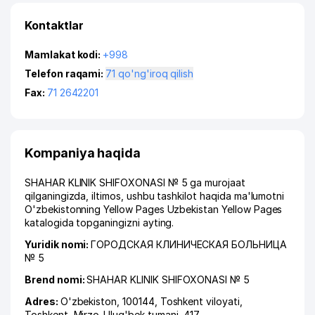
Kontaktlar
Mamlakat kodi:
+998
Telefon raqami:
71 qo'ng'iroq qilish
Fax:
71 2642201
Kompaniya haqida
SHAHAR KLINIK SHIFOXONASI № 5 ga murojaat
qilganingizda, iltimos, ushbu tashkilot haqida ma'lumotni
O'zbekistonning Yellow Pages Uzbekistan Yellow Pages
katalogida topganingizni ayting.
Yuridik nomi:
ГОРОДСКАЯ КЛИНИЧЕСКАЯ БОЛЬНИЦА
№ 5
Brend nomi:
SHAHAR KLINIK SHIFOXONASI № 5
Adres:
O'zbekiston, 100144,
Toshkent viloyati
,
Toshkent
,
Mirzo-Ulug'bek tumani
, 417