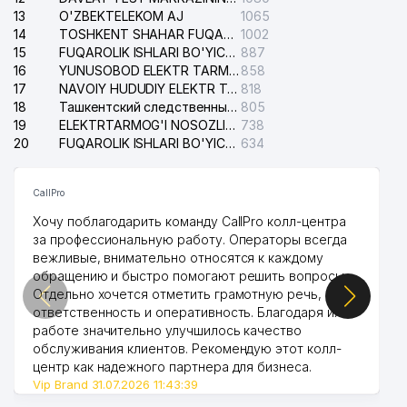
36
LAVERNA CONSULTING MChJ
809 м
13
O'ZBEKTELEKOM AJ
1065
14
TOSHKENT SHAHAR FUQAROLIK ISHLARI BO'YICHA SUDI
1002
37
SHAMSIEV VA NABIEV MChJ
819 м
15
FUQAROLIK ISHLARI BO'YICHA YAKKASAROY TUMANLARARO SUDI
887
16
YUNUSOBOD ELEKTR TARMOG'I NOSOZLIKLARI XIZMATI
858
38
NEYROPOLYUS MChJ
863 м
17
NAVOIY HUDUDIY ELEKTR TARMOQLARI KORXONASI AJ
818
18
Ташкентский следственный изолятор
805
XAUNI FOOD SERVICE XUSUSIY
19
39
ELEKTRTARMOG'I NOSOZLIKLARINI TO'ZATISH SERGELI XIZMATI
738
872 м
KORXONASI
20
FUQAROLIK ISHLARI BO'YICHA UCH-TEPA TUMANI SUDI
634
40
SOHIBUL-QADAM XUSUSIY FIRMASI
875 м
CallPro
41
QURILISH BIRLASHMASI DUK
877 м
Хочу поблагодарить команду CallPro колл-центра
за профессиональную работу. Операторы всегда
42
AL-ZUBEN MChJ
887 м
вежливые, внимательно относятся к каждому
обращению и быстро помогают решить вопросы.
UMUMIY O'RTA TA'LIM MAKTABI
43
907 м
№221
Отдельно хочется отметить грамотную речь,
ответственность и оперативность. Благодаря их
44
BESHKAPA SAVDO MChJ
933 м
работе значительно улучшилось качество
обслуживания клиентов. Рекомендую этот колл-
BOLALAR BOG'CHASI №446
центр как надежного партнера для бизнеса.
45
951 м
(MOYCHECHAK)
Vip Brand 31.07.2026 11:43:39