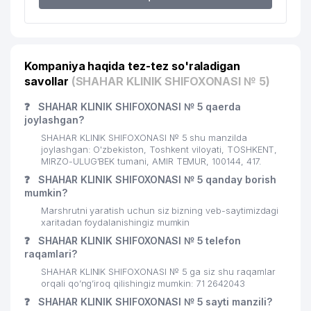
17
607 м
(JO'JACHA)
TOSHKENT SHAHAR SUVTA'MINOTI
18
609 м
MChJ
Kompaniya haqida tez-tez so'raladigan
19
O'ZBEKGIDROENERGOQURILISH AJ
613 м
savollar
(SHAHAR KLINIK SHIFOXONASI № 5)
20
ABDURASUL №117 MChJ
614 м
❓
SHAHAR KLINIK SHIFOXONASI № 5 qaerda
joylashgan?
KOMRONBEK KOMMUNALCHI UY-JOY
21
623 м
SHAHAR KLINIK SHIFOXONASI № 5 shu manzilda
MULK SHIRKATI
joylashgan: O'zbekiston, Toshkent viloyati, TOSHKENT,
MIRZO-ULUG'BEK tumani, AMIR TEMUR, 100144, 417.
22
NIKOTEKS XUSUSIY KORXONASI
652 м
❓
SHAHAR KLINIK SHIFOXONASI № 5 qanday borish
mumkin?
23
MAK FOOD SERVICE MChJ
670 м
Marshrutni yaratish uchun siz bizning veb-saytimizdagi
xaritadan foydalanishingiz mumkin
KATTA YALANG'OCH IKKINCHI
24
674 м
KOMMUNAL UY-JOY MULK SHIRKATI
❓
SHAHAR KLINIK SHIFOXONASI № 5 telefon
raqamlari?
25
SBS-SECURITY MChJ
705 м
SHAHAR KLINIK SHIFOXONASI № 5 ga siz shu raqamlar
orqali qo’ng’iroq qilishingiz mumkin: 71 2642043
FLORIAN O'SIMLIKLAR HIMOYASI
26
706 м
❓
SHAHAR KLINIK SHIFOXONASI № 5 sayti manzili?
MChJ