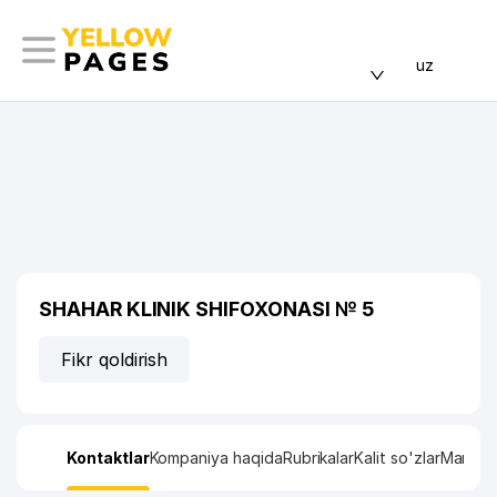
uz
SHAHAR KLINIK SHIFOXONASI № 5
Fikr qoldirish
Kontaktlar
Kompaniya haqida
Rubrikalar
Kalit so'zlar
Manzil x