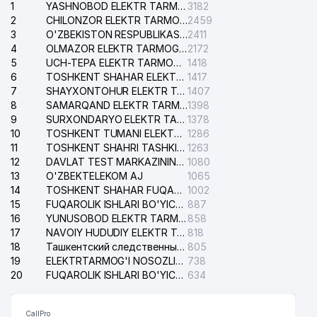
1
YASHNOBOD ELEKTR TARMOG'I NOSOZLIKLARI XIZMATI
3182
2
CHILONZOR ELEKTR TARMOG'I NOSOZLIK XIZMATI
2459
3
O'ZBEKISTON RESPUBLIKASI BOSH PROKURATURASI ISHONCH TELEFONI
2411
4
OLMAZOR ELEKTR TARMOG'I NOSOZLIKLARI XIZMATI
2172
5
UCH-TEPA ELEKTR TARMOG'I NOSOZLIKLARI XIZMATI
1418
6
TOSHKENT SHAHAR ELEKTR TARMOQLARI KORXONASI AJ
1417
7
SHAYXONTOHUR ELEKTR TARMOG'I NOSOZLIKLARINI TUZATISH XIZMATI
1407
8
SAMARQAND ELEKTR TARMOQLARI AJ
1398
9
SURXONDARYO ELEKTR TARMOQLARI AJ
1378
10
TOSHKENT TUMANI ELEKTR TARMOG'I AVARIYA XIZMATI
1286
11
TOSHKENT SHAHRI TASHKILOT TELEFONLARI HAQIDA MA'LUMOT BYUROSI
1263
12
DAVLAT TEST MARKAZINING ISHONCH TELEFONLARI
1080
13
O'ZBEKTELEKOM AJ
1065
14
TOSHKENT SHAHAR FUQAROLIK ISHLARI BO'YICHA SUDI
1002
15
FUQAROLIK ISHLARI BO'YICHA YAKKASAROY TUMANLARARO SUDI
887
16
YUNUSOBOD ELEKTR TARMOG'I NOSOZLIKLARI XIZMATI
858
17
NAVOIY HUDUDIY ELEKTR TARMOQLARI KORXONASI AJ
818
18
Ташкентский следственный изолятор
805
19
ELEKTRTARMOG'I NOSOZLIKLARINI TO'ZATISH SERGELI XIZMATI
738
20
FUQAROLIK ISHLARI BO'YICHA UCH-TEPA TUMANI SUDI
634
CallPro