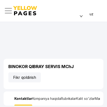
uz
BINOKOR QIBRAY SERVIS MChJ
Fikr qoldirish
Kontaktlar
Kompaniya haqida
Rubrikalar
Kalit so'zlar
Manzil x