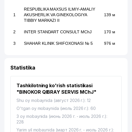
RESPUBLIKA MAXSUS ILMIY-AMALIY
1
AKUSHERLIK VA GINEKOLOGIYA
139 м
TIBBIY MARKAZI II
2
INTER STANDART CОNSULT MChJ
170 м
3
SHAHAR KLINIK SHIFOXONASI № 5
976 м
Statistika
Tashkilotning ko'rish statistikasi
"BINOKOR QIBRAY SERVIS MChJ"
Shu oy mobaynida (август 2026 г.): 12
O'tgan oy mobaynida (июль 2026 г.): 60
3 oy mobaynida (июнь 2026 г. - июль 2026 г.):
228
Yarim yil mobaynida (март 2026 г. - июль 2026 г.):