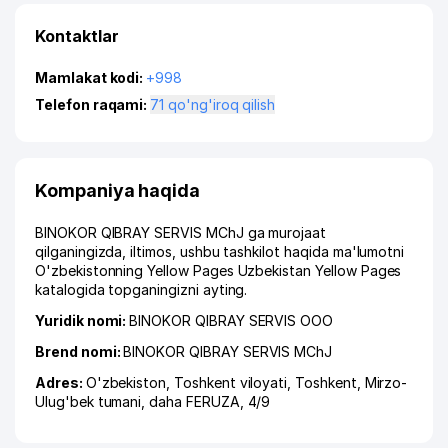
Kontaktlar
Mamlakat kodi:
+998
Telefon raqami:
71 qo'ng'iroq qilish
Kompaniya haqida
BINOKOR QIBRAY SERVIS MChJ ga murojaat
qilganingizda, iltimos, ushbu tashkilot haqida ma'lumotni
O'zbekistonning Yellow Pages Uzbekistan Yellow Pages
katalogida topganingizni ayting.
Yuridik nomi:
BINOKOR QIBRAY SERVIS ООО
Brend nomi:
BINOKOR QIBRAY SERVIS MChJ
Adres:
O'zbekiston,
Toshkent viloyati
,
Toshkent
,
Mirzo-
Ulug'bek tumani
,
daha FERUZA
, 4/9