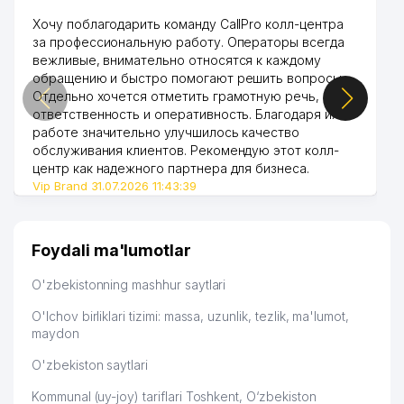
Хочу поблагодарить команду CallPro колл-центра
за профессиональную работу. Операторы всегда
вежливые, внимательно относятся к каждому
обращению и быстро помогают решить вопросы.
Отдельно хочется отметить грамотную речь,
ответственность и оперативность. Благодаря их
работе значительно улучшилось качество
обслуживания клиентов. Рекомендую этот колл-
центр как надежного партнера для бизнеса.
Vip Brand 31.07.2026 11:43:39
Foydali ma'lumotlar
O'zbekistonning mashhur saytlari
O'lchov birliklari tizimi: massa, uzunlik, tezlik, ma'lumot,
maydon
O'zbekiston saytlari
Kommunal (uy-joy) tariflari Toshkent, O‘zbekiston