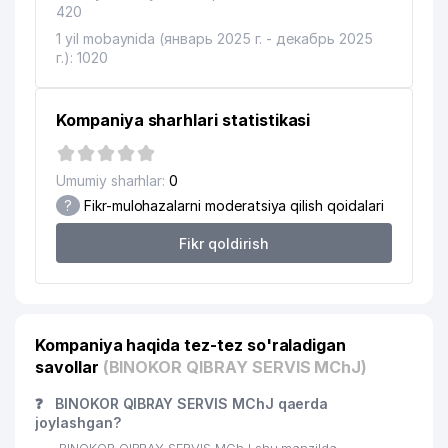
420
1 yil mobaynida (январь 2025 г. - декабрь 2025
г.): 1020
Kompaniya sharhlari statistikasi
Umumiy sharhlar:
0
?
Fikr-mulohazalarni moderatsiya qilish qoidalari
Fikr qoldirish
Kompaniya haqida tez-tez so'raladigan
savollar
(BINOKOR QIBRAY SERVIS MChJ)
❓
BINOKOR QIBRAY SERVIS MChJ qaerda
joylashgan?