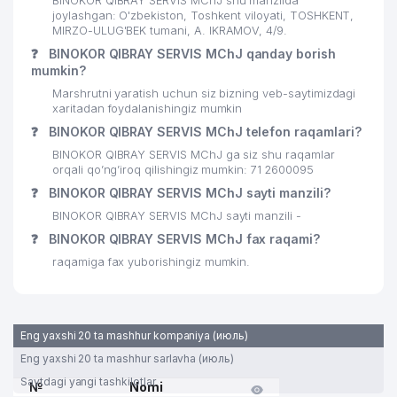
BINOKOR QIBRAY SERVIS MChJ shu manzilda
joylashgan: O'zbekiston, Toshkent viloyati, TOSHKENT,
MIRZO-ULUG'BEK tumani, A. IKRAMOV, 4/9.
❓
BINOKOR QIBRAY SERVIS MChJ qanday borish
mumkin?
Marshrutni yaratish uchun siz bizning veb-saytimizdagi
xaritadan foydalanishingiz mumkin
❓
BINOKOR QIBRAY SERVIS MChJ telefon raqamlari?
BINOKOR QIBRAY SERVIS MChJ ga siz shu raqamlar
orqali qo’ng’iroq qilishingiz mumkin: 71 2600095
❓
BINOKOR QIBRAY SERVIS MChJ sayti manzili?
BINOKOR QIBRAY SERVIS MChJ sayti manzili -
❓
BINOKOR QIBRAY SERVIS MChJ fax raqami?
raqamiga fax yuborishingiz mumkin.
Eng yaxshi 20 ta mashhur kompaniya (июль)
Eng yaxshi 20 ta mashhur sarlavha (июль)
Saytdagi yangi tashkilotlar
№
Nomi