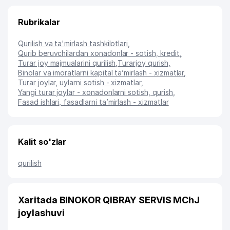
Rubrikalar
Qurilish va ta'mirlash tashkilotlari
,
Qurib beruvchilardan xonadonlar - sotish, kredit
,
Turar joy majmualarini qurilish
,
Turarjoy qurish
,
Binolar va imoratlarni kapital ta’mirlash - xizmatlar
,
Turar joylar, uylarni sotish - xizmatlar
,
Yangi turar joylar - xonadonlarni sotish, qurish
,
Fasad ishlari, fasadlarni ta’mirlash - xizmatlar
Kalit so'zlar
qurilish
Xaritada BINOKOR QIBRAY SERVIS MChJ
joylashuvi