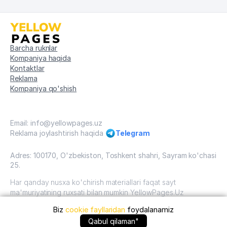
Barcha ruknlar
Kompaniya haqida
Kontaktlar
Reklama
Kompaniya qo'shish
Email: info@yellowpages.uz
Reklama joylashtirish haqida
Telegram
Adres: 100170, O'zbekiston, Toshkent shahri, Sayram ko'chasi
25.
Har qanday nusxa ko'chirish materiallari faqat sayt
ma'muriyatining ruxsati bilan mumkin YellowPages.Uz
Biz
cookie fayllaridan
foydalanamiz
O'zbekiston, 2009 - 2026 / O'zbekiston "sariq
sahifalar"mualliflik huquqi. Barcha huquqlar himoyalangan.
+99871 ... qo'ng'iroq qilish
Qabul qilaman"