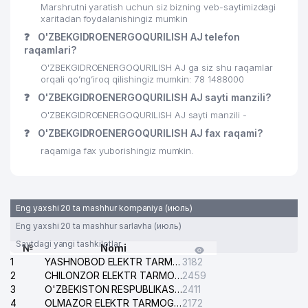
Marshrutni yaratish uchun siz bizning veb-saytimizdagi
xaritadan foydalanishingiz mumkin
❓
O'ZBEKGIDROENERGOQURILISH AJ telefon
raqamlari?
O'ZBEKGIDROENERGOQURILISH AJ ga siz shu raqamlar
orqali qo’ng’iroq qilishingiz mumkin: 78 1488000
❓
O'ZBEKGIDROENERGOQURILISH AJ sayti manzili?
O'ZBEKGIDROENERGOQURILISH AJ sayti manzili -
❓
O'ZBEKGIDROENERGOQURILISH AJ fax raqami?
raqamiga fax yuborishingiz mumkin.
Eng yaxshi 20 ta mashhur kompaniya (июль)
Eng yaxshi 20 ta mashhur sarlavha (июль)
Saytdagi yangi tashkilotlar
№
Nomi
1
YASHNOBOD ELEKTR TARMOG'I NOSOZLIKLARI XIZMATI
3182
2
CHILONZOR ELEKTR TARMOG'I NOSOZLIK XIZMATI
2459
3
O'ZBEKISTON RESPUBLIKASI BOSH PROKURATURASI ISHONCH TELEFONI
2411
4
OLMAZOR ELEKTR TARMOG'I NOSOZLIKLARI XIZMATI
2172