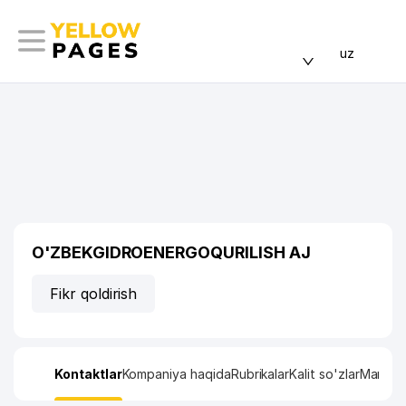
uz
O'ZBEKGIDROENERGOQURILISH AJ
Fikr qoldirish
Kontaktlar
Kompaniya haqida
Rubrikalar
Kalit so'zlar
Manzil x