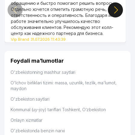
обращению и быстро помогают решить вопросы.
Отдельно хочется отметить грамотную речь,
ответственность и оперативность. Благодаря их
работе значительно улучшилось качество
обслуживания клиентов. Рекомендую этот колл-
центр как надежного партнера для бизнеса.
Vip Brand 31.07.2026 11:43:39
Foydali ma'lumotlar
O'zbekistonning mashhur saytlari
O'lchov birliklari tizimi: massa, uzunlik, tezlik, ma'lumot,
maydon
O'zbekiston saytlari
Kommunal (uy-joy) tariflari Toshkent, O‘zbekiston
Onlayn xizmatlar
O'zbekistonda benzin narxi