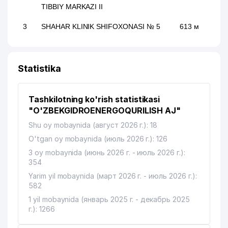
TIBBIY MARKAZI II
3
SHAHAR KLINIK SHIFOXONASI № 5
613 м
Statistika
Tashkilotning ko'rish statistikasi
"O'ZBEKGIDROENERGOQURILISH AJ"
Shu oy mobaynida (август 2026 г.): 18
O'tgan oy mobaynida (июль 2026 г.): 126
3 oy mobaynida (июнь 2026 г. - июль 2026 г.):
354
Yarim yil mobaynida (март 2026 г. - июль 2026 г.):
582
1 yil mobaynida (январь 2025 г. - декабрь 2025
г.): 1266