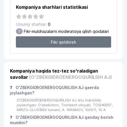
Kompaniya sharhlari statistikasi
Umumiy sharhlar:
0
?
Fikr-mulohazalarni moderatsiya qilish qoidalari
Fikr qoldirish
Kompaniya haqida tez-tez so'raladigan
savollar
(O'ZBEKGIDROENERGOQURILISH AJ)
❓
O'ZBEKGIDROENERGOQURILISH AJ qaerda
joylashgan?
O'ZBEKGIDROENERGOQURILISH AJ shu manzilda
joylashgan: O'zbekiston, Toshkent viloyati, TOSHKENT,
MIRZO-ULUG'BEK tumani, A. IKRAMOV, 100011, 15 A.
❓
O'ZBEKGIDROENERGOQURILISH AJ qanday borish
mumkin?