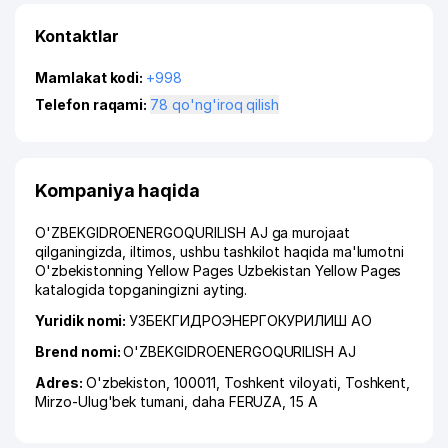
Kontaktlar
Mamlakat kodi:
+998
Telefon raqami:
78 qo'ng'iroq qilish
Kompaniya haqida
O'ZBEKGIDROENERGOQURILISH AJ ga murojaat
qilganingizda, iltimos, ushbu tashkilot haqida ma'lumotni
O'zbekistonning Yellow Pages Uzbekistan Yellow Pages
katalogida topganingizni ayting.
Yuridik nomi:
УЗБЕКГИДРОЭНЕРГОКУРИЛИШ АО
Brend nomi:
O'ZBEKGIDROENERGOQURILISH AJ
Adres:
O'zbekiston, 100011,
Toshkent viloyati
,
Toshkent
,
Mirzo-Ulug'bek tumani
,
daha FERUZA
, 15 A