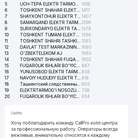
5
UCH-TEPA ELEKTR TARMOG'I NOSOZLIKLARI XIZMATI
1418
6
TOSHKENT SHAHAR ELEKTR TARMOQLARI KORXONASI AJ
1417
7
SHAYXONTOHUR ELEKTR TARMOG'I NOSOZLIKLARINI TUZATISH XIZMATI
1407
8
SAMARQAND ELEKTR TARMOQLARI AJ
1398
9
SURXONDARYO ELEKTR TARMOQLARI AJ
1378
10
TOSHKENT TUMANI ELEKTR TARMOG'I AVARIYA XIZMATI
1286
11
TOSHKENT SHAHRI TASHKILOT TELEFONLARI HAQIDA MA'LUMOT BYUROSI
1263
12
DAVLAT TEST MARKAZINING ISHONCH TELEFONLARI
1080
13
O'ZBEKTELEKOM AJ
1065
14
TOSHKENT SHAHAR FUQAROLIK ISHLARI BO'YICHA SUDI
1002
15
FUQAROLIK ISHLARI BO'YICHA YAKKASAROY TUMANLARARO SUDI
887
16
YUNUSOBOD ELEKTR TARMOG'I NOSOZLIKLARI XIZMATI
858
17
NAVOIY HUDUDIY ELEKTR TARMOQLARI KORXONASI AJ
818
18
Ташкентский следственный изолятор
805
19
ELEKTRTARMOG'I NOSOZLIKLARINI TO'ZATISH SERGELI XIZMATI
738
20
FUQAROLIK ISHLARI BO'YICHA UCH-TEPA TUMANI SUDI
634
CallPro
Хочу поблагодарить команду CallPro колл-центра
за профессиональную работу. Операторы всегда
вежливые, внимательно относятся к каждому