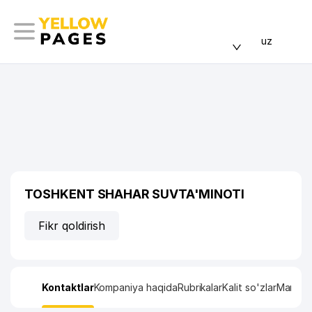
uz
TOSHKENT SHAHAR SUVTA'MINOTI
Fikr qoldirish
Kontaktlar
Kompaniya haqida
Rubrikalar
Kalit so'zlar
Manzil x