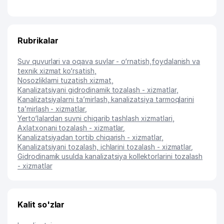
Rubrikalar
Suv quvurlari va oqava suvlar - o‘rnatish,foydalanish va
texnik xizmat ko‘rsatish
,
Nosozliklarni tuzatish xizmat
,
Kanalizatsiyani gidrodinamik tozalash - xizmatlar
,
Kanalizatsiyalarni ta’mirlash, kanalizatsiya tarmoqlarini
ta’mirlash - xizmatlar
,
Yerto‘lalardan suvni chiqarib tashlash xizmatlari
,
Axlatxonani tozalash - xizmatlar
,
Kanalizatsiyadan tortib chiqarish - xizmatlar
,
Kanalizatsiyani tozalash, ichlarini tozalash - xizmatlar
,
Gidrodinamik usulda kanalizatsiya kollektorlarini tozalash
- xizmatlar
Kalit so'zlar