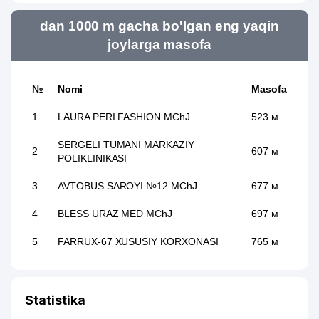
dan 1000 m gacha bo'lgan eng yaqin
joylarga masofa
№
Nomi
Masofa
1
LAURA PERI FASHION MChJ
523 м
SERGELI TUMANI MARKAZIY
2
607 м
POLIKLINIKASI
3
AVTOBUS SAROYI №12 MChJ
677 м
4
BLESS URAZ MED MChJ
697 м
5
FARRUX-67 XUSUSIY KORXONASI
765 м
Statistika