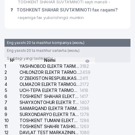
TOSHKENT SHAHAR SUVTA'MINOTI sayti manzili -
❓
TOSHKENT SHAHAR SUVTA'MINOTI fax raqami?
raqamiga fax yuborishingiz mumkin.
Eng yaxshi 20 ta mashhur kompaniya (июль)
Eng yaxshi 20 ta mashhur sarlavha (июль)
Saytdagi yangi tashkilotlar
№
Nomi
1
YASHNOBOD ELEKTR TARMOG'I NOSOZLIKLARI XIZMATI
3182
2
CHILONZOR ELEKTR TARMOG'I NOSOZLIK XIZMATI
2459
3
O'ZBEKISTON RESPUBLIKASI BOSH PROKURATURASI ISHONCH TELEFONI
2411
4
OLMAZOR ELEKTR TARMOG'I NOSOZLIKLARI XIZMATI
2172
5
UCH-TEPA ELEKTR TARMOG'I NOSOZLIKLARI XIZMATI
1418
6
TOSHKENT SHAHAR ELEKTR TARMOQLARI KORXONASI AJ
1417
7
SHAYXONTOHUR ELEKTR TARMOG'I NOSOZLIKLARINI TUZATISH XIZMATI
1407
8
SAMARQAND ELEKTR TARMOQLARI AJ
1398
9
SURXONDARYO ELEKTR TARMOQLARI AJ
1378
10
TOSHKENT TUMANI ELEKTR TARMOG'I AVARIYA XIZMATI
1286
11
TOSHKENT SHAHRI TASHKILOT TELEFONLARI HAQIDA MA'LUMOT BYUROSI
1263
12
DAVLAT TEST MARKAZINING ISHONCH TELEFONLARI
1080