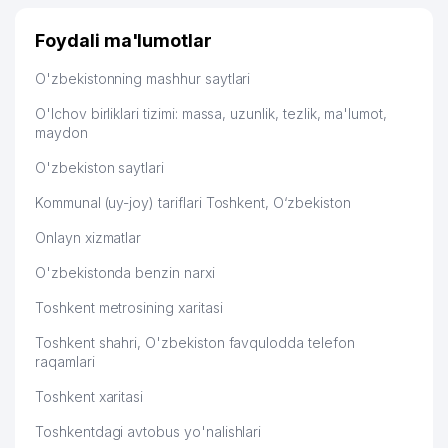
Foydali ma'lumotlar
O'zbekistonning mashhur saytlari
O'lchov birliklari tizimi: massa, uzunlik, tezlik, ma'lumot,
maydon
O'zbekiston saytlari
Kommunal (uy-joy) tariflari Toshkent, O‘zbekiston
Onlayn xizmatlar
O'zbekistonda benzin narxi
Toshkent metrosining xaritasi
Toshkent shahri, O'zbekiston favqulodda telefon
raqamlari
Toshkent xaritasi
Toshkentdagi avtobus yo'nalishlari