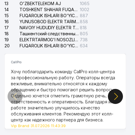
13
O'ZBEKTELEKOM AJ
1065
14
TOSHKENT SHAHAR FUQAROLIK ISHLARI BO'YICHA SUDI
1002
15
FUQAROLIK ISHLARI BO'YICHA YAKKASAROY TUMANLARARO SUDI
887
16
YUNUSOBOD ELEKTR TARMOG'I NOSOZLIKLARI XIZMATI
858
17
NAVOIY HUDUDIY ELEKTR TARMOQLARI KORXONASI AJ
818
18
Ташкентский следственный изолятор
805
19
ELEKTRTARMOG'I NOSOZLIKLARINI TO'ZATISH SERGELI XIZMATI
738
20
FUQAROLIK ISHLARI BO'YICHA UCH-TEPA TUMANI SUDI
634
CallPro
Хочу поблагодарить команду CallPro колл-центра
за профессиональную работу. Операторы всегда
вежливые, внимательно относятся к каждому
обращению и быстро помогают решить вопросы.
Отдельно хочется отметить грамотную речь,
ответственность и оперативность. Благодаря их
работе значительно улучшилось качество
обслуживания клиентов. Рекомендую этот колл-
центр как надежного партнера для бизнеса.
Vip Brand 31.07.2026 11:43:39