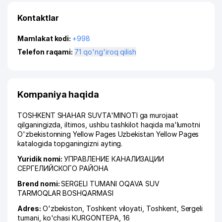
Kontaktlar
Mamlakat kodi:
+998
Telefon raqami:
71 qo'ng'iroq qilish
Kompaniya haqida
TOSHKENT SHAHAR SUVTA'MINOTI ga murojaat
qilganingizda, iltimos, ushbu tashkilot haqida ma'lumotni
O'zbekistonning Yellow Pages Uzbekistan Yellow Pages
katalogida topganingizni ayting.
Yuridik nomi:
УПРАВЛЕНИЕ КАНАЛИЗАЦИИ
СЕРГЕЛИЙСКОГО РАЙОНА
Brend nomi:
SERGELI TUMANI OQAVA SUV
TARMOQLAR BOSHQARMASI
Adres:
O'zbekiston,
Toshkent viloyati
,
Toshkent
,
Sergeli
tumani
,
ko'chasi KURGONTEPA
, 16