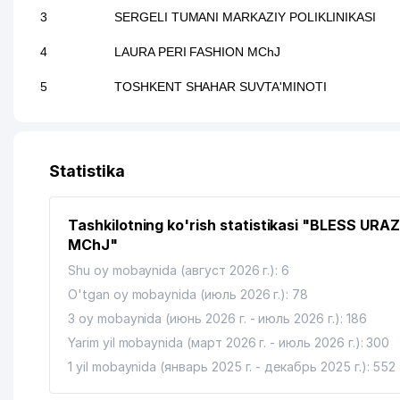
3
SERGELI TUMANI MARKAZIY POLIKLINIKASI
4
LAURA PERI FASHION MChJ
5
TOSHKENT SHAHAR SUVTA'MINOTI
Statistika
Tashkilotning ko'rish statistikasi "BLESS URA
MChJ"
Shu oy mobaynida (август 2026 г.): 6
O'tgan oy mobaynida (июль 2026 г.): 78
3 oy mobaynida (июнь 2026 г. - июль 2026 г.): 186
Yarim yil mobaynida (март 2026 г. - июль 2026 г.): 300
1 yil mobaynida (январь 2025 г. - декабрь 2025 г.): 552