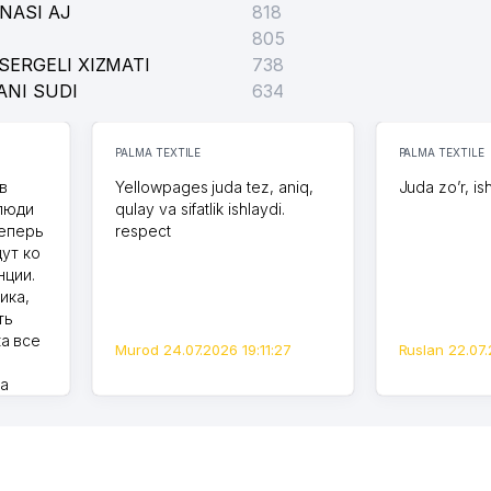
NASI AJ
818
805
SERGELI XIZMATI
738
ANI SUDI
634
PALMA TEXTILE
PALMA TEXTILE
в
Yellowpages juda tez, aniq,
Juda zo’r, is
 люди
qulay va sifatlik ishlaydi.
теперь
respect
дут ко
нции.
ика,
ть
а все
Murod 24.07.2026 19:11:27
Ruslan 22.07.
на
моем
оется,
карте