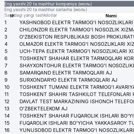
Eng yaxshi 20 ta mashhur kompaniya (июль)
Eng yaxshi 20 ta mashhur sarlavha (июль)
Saytdagi yangi tashkilotlar
№
Nomi
1
YASHNOBOD ELEKTR TARMOG'I NOSOZLIKLARI 
2
CHILONZOR ELEKTR TARMOG'I NOSOZLIK XIZM
3
O'ZBEKISTON RESPUBLIKASI BOSH PROKURAT
4
OLMAZOR ELEKTR TARMOG'I NOSOZLIKLARI XI
5
UCH-TEPA ELEKTR TARMOG'I NOSOZLIKLARI X
6
TOSHKENT SHAHAR ELEKTR TARMOQLARI KOR
7
SHAYXONTOHUR ELEKTR TARMOG'I NOSOZLIKL
8
SAMARQAND ELEKTR TARMOQLARI AJ
9
SURXONDARYO ELEKTR TARMOQLARI AJ
10
TOSHKENT TUMANI ELEKTR TARMOG'I AVARIYA
11
TOSHKENT SHAHRI TASHKILOT TELEFONLARI 
12
DAVLAT TEST MARKAZINING ISHONCH TELEFO
13
O'ZBEKTELEKOM AJ
14
TOSHKENT SHAHAR FUQAROLIK ISHLARI BO'Y
15
FUQAROLIK ISHLARI BO'YICHA YAKKASAROY 
16
YUNUSOBOD ELEKTR TARMOG'I NOSOZLIKLARI