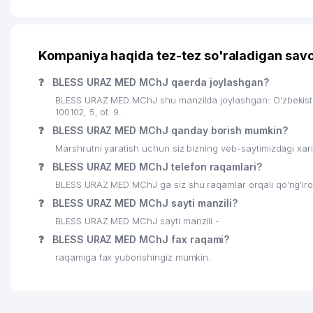
Kompaniya haqida tez-tez so'raladigan savo
❓
BLESS URAZ MED MChJ qaerda joylashgan?
BLESS URAZ MED MChJ shu manzilda joylashgan: O'zbekis
100102, 5, of. 9.
❓
BLESS URAZ MED MChJ qanday borish mumkin?
Marshrutni yaratish uchun siz bizning veb-saytimizdagi xa
❓
BLESS URAZ MED MChJ telefon raqamlari?
BLESS URAZ MED MChJ ga siz shu raqamlar orqali qo’ng’iroq
❓
BLESS URAZ MED MChJ sayti manzili?
BLESS URAZ MED MChJ sayti manzili -
❓
BLESS URAZ MED MChJ fax raqami?
raqamiga fax yuborishingiz mumkin.