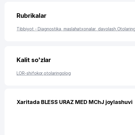
Rubrikalar
Tibbiyot - Diagnostika, maslahatxonalar, davolash
,
Otolarin
Kalit so'zlar
LOR-shifokor
,
otolaringolog
Xaritada BLESS URAZ MED MChJ joylashuvi