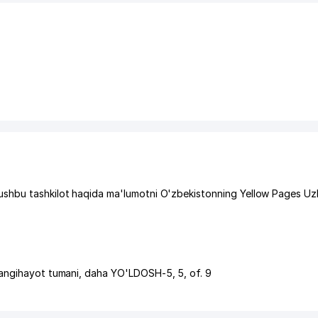
ushbu tashkilot haqida ma'lumotni O'zbekistonning Yellow Pages Uz
angihayot tumani
,
daha YO'LDOSH-5
, 5, of. 9