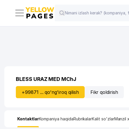
BLESS URAZ MED MChJ
+99871 ... qo'ng'iroq qilish
Fikr qoldirish
Kontaktlar
Kompaniya haqida
Rubrikalar
Kalit so'zlar
Manzil x