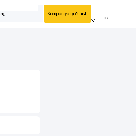
ang
Kompaniya qo'shish
uz