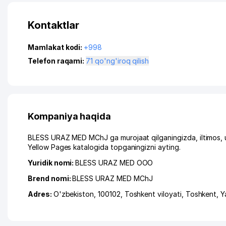
Kontaktlar
Mamlakat kodi:
+998
Telefon raqami:
71 qo'ng'iroq qilish
Kompaniya haqida
BLESS URAZ MED MChJ ga murojaat qilganingizda, iltimos, 
Yellow Pages katalogida topganingizni ayting.
Yuridik nomi:
BLESS URAZ MED ООО
Brend nomi:
BLESS URAZ MED MChJ
Adres:
O'zbekiston, 100102,
Toshkent viloyati
,
Toshkent
,
Y