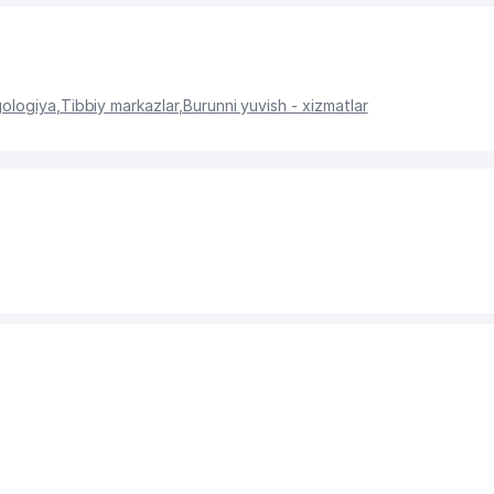
gologiya
,
Tibbiy markazlar
,
Burunni yuvish - xizmatlar