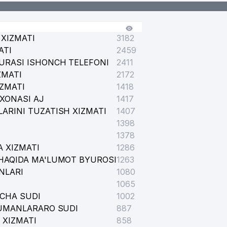
XIZMATI
3182
ATI
2459
URASI ISHONCH TELEFONI
2411
ZMATI
2172
IZMATI
1418
XONASI AJ
1417
ARINI TUZATISH XIZMATI
1407
1398
1378
 XIZMATI
1286
HAQIDA MA'LUMOT BYUROSI
1263
NLARI
1080
1065
ICHA SUDI
1002
TUMANLARARO SUDI
887
 XIZMATI
858