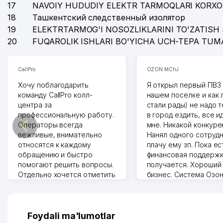
17
NAVOIY HUDUDIY ELEKTR TARMOQLARI KORXO
18
Ташкентский следственный изолятор
19
ELEKTRTARMOG'I NOSOZLIKLARINI TO'ZATISH 
20
FUQAROLIK ISHLARI BO'YICHA UCH-TEPA TUM
CallPro
OZON MChJ
Хочу поблагодарить
Я открыл первый ПВЗ 
команду CallPro колл-
нашем поселке и как
центра за
стали рады) не надо 
профессиональную работу.
в город ездить, все и
Операторы всегда
мне. Никакой конкуре
вежливые, внимательно
Нанял одного сотрудн
относятся к каждому
плачу ему зп. Пока ес
обращению и быстро
финансовая поддержк
помогают решить вопросы.
получается. Хороший
Отдельно хочется отметить
бизнес. Система Озо
грамотную речь,
сама делает отчеты.
ответственность и
Другой конкурент в 
оперативность. Благодаря
поселке вряд ли откр
их работе значительно
потому что видно на 
Foydali ma'lumotlar