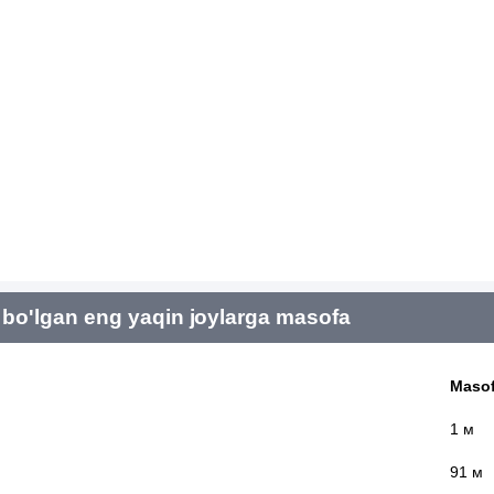
bo'lgan eng yaqin joylarga masofa
Maso
1 м
91 м