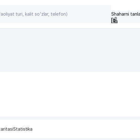
Shaharni tanl
aritasi
Statistika