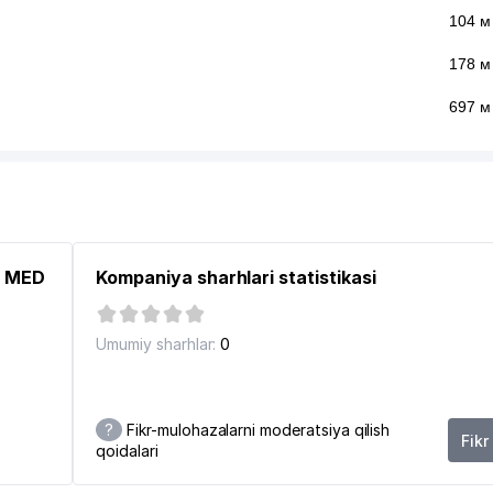
104 м
178 м
697 м
Z MED
Kompaniya sharhlari statistikasi
Umumiy sharhlar:
0
?
Fikr-mulohazalarni moderatsiya qilish
Fikr
qoidalari