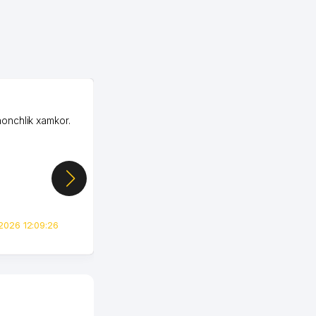
OZON MChJ
honchlik xamkor.
Зашел на Озон в
Узбекистане почти
случайно, когда коллега
показал свой кабинет и
цифры, так что я буквально
сразу загорелся этой
идеей. Регистрация заняла
всего вечер, а договор там
2026 12:09:26
вполне понятный и нет этих
всяких замудреных
юридических
формулировок. Первое
время сильно тупил с
продвижением, но в итоге