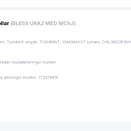
llar
(BLESS URAZ MED MChJ)
ton, Toshkent viloyati, TOSHKENT, YANGIXAYOT tumani, CHILONZOR B
ritadan foydalanishingiz mumkin
 qilishingiz mumkin: 71 2576816