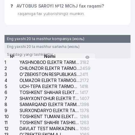
❓
AVTOBUS SAROYI №12 MChJ fax raqami?
raqamiga fax yuborishingiz mumkin.
Eng yaxshi 20 ta mashhur kompaniya (июль)
Eng yaxshi 20 ta mashhur sarlavha (июль)
Saytdagi yangi tashkilotlar
№
Nomi
1
YASHNOBOD ELEKTR TARMOG'I NOSOZLIKLARI XIZMATI
3182
2
CHILONZOR ELEKTR TARMOG'I NOSOZLIK XIZMATI
2459
3
O'ZBEKISTON RESPUBLIKASI BOSH PROKURATURASI ISHONCH TELEFONI
2411
4
OLMAZOR ELEKTR TARMOG'I NOSOZLIKLARI XIZMATI
2172
5
UCH-TEPA ELEKTR TARMOG'I NOSOZLIKLARI XIZMATI
1418
6
TOSHKENT SHAHAR ELEKTR TARMOQLARI KORXONASI AJ
1417
7
SHAYXONTOHUR ELEKTR TARMOG'I NOSOZLIKLARINI TUZATISH XIZMATI
1407
8
SAMARQAND ELEKTR TARMOQLARI AJ
1398
9
SURXONDARYO ELEKTR TARMOQLARI AJ
1378
10
TOSHKENT TUMANI ELEKTR TARMOG'I AVARIYA XIZMATI
1286
11
TOSHKENT SHAHRI TASHKILOT TELEFONLARI HAQIDA MA'LUMOT BYUROSI
1263
12
DAVLAT TEST MARKAZINING ISHONCH TELEFONLARI
1080
13
O'ZBEKTELEKOM AJ
1065