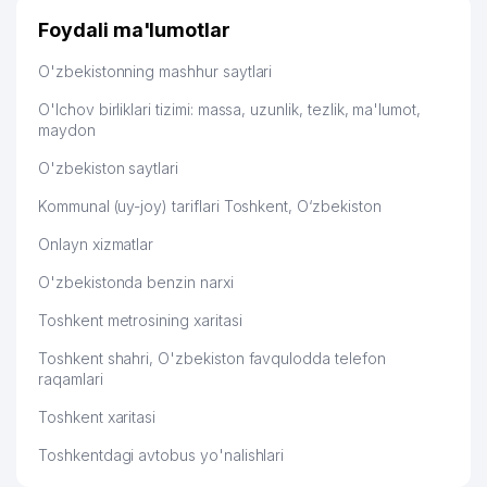
Foydali ma'lumotlar
O'zbekistonning mashhur saytlari
O'lchov birliklari tizimi: massa, uzunlik, tezlik, ma'lumot,
maydon
O'zbekiston saytlari
Kommunal (uy-joy) tariflari Toshkent, O‘zbekiston
Onlayn xizmatlar
O'zbekistonda benzin narxi
Toshkent metrosining xaritasi
Toshkent shahri, O'zbekiston favqulodda telefon
raqamlari
Toshkent xaritasi
Toshkentdagi avtobus yo'nalishlari