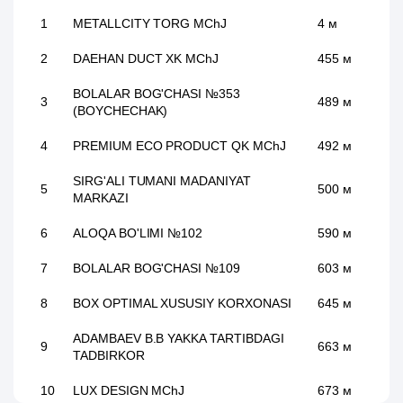
1
METALLCITY TORG MChJ
4 м
2
DAEHAN DUCT XK MChJ
455 м
BOLALAR BOG'CHASI №353
3
489 м
(BOYCHECHAK)
4
PREMIUM ECO PRODUCT QK MChJ
492 м
SIRG'ALI TUMANI MADANIYAT
5
500 м
MARKAZI
6
ALOQA BO'LIMI №102
590 м
7
BOLALAR BOG'CHASI №109
603 м
8
BOX OPTIMAL XUSUSIY KORXONASI
645 м
ADAMBAEV B.B YAKKA TARTIBDAGI
9
663 м
TADBIRKOR
10
LUX DESIGN MChJ
673 м