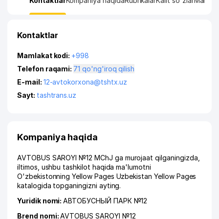
Kontaktlar
Kompaniya haqida
Rubrikalar
Kalit so'zlar
Manzil x
Kontaktlar
Mamlakat kodi:
+998
Telefon raqami:
71 qo'ng'iroq qilish
E-mail:
12-avtokorxona@tshtx.uz
Sayt:
tashtrans.uz
Kompaniya haqida
AVTOBUS SAROYI №12 MChJ ga murojaat qilganingizda,
iltimos, ushbu tashkilot haqida ma'lumotni
O'zbekistonning Yellow Pages Uzbekistan Yellow Pages
katalogida topganingizni ayting.
Yuridik nomi:
АВТОБУСНЫЙ ПАРК №12
Brend nomi:
AVTOBUS SAROYI №12