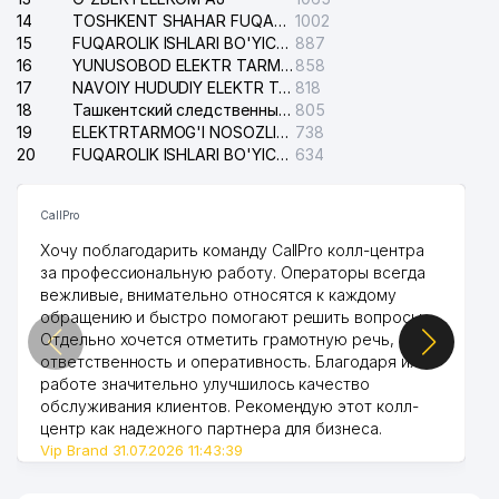
14
TOSHKENT SHAHAR FUQAROLIK ISHLARI BO'YICHA SUDI
1002
15
FUQAROLIK ISHLARI BO'YICHA YAKKASAROY TUMANLARARO SUDI
887
16
YUNUSOBOD ELEKTR TARMOG'I NOSOZLIKLARI XIZMATI
858
17
NAVOIY HUDUDIY ELEKTR TARMOQLARI KORXONASI AJ
818
18
Ташкентский следственный изолятор
805
19
ELEKTRTARMOG'I NOSOZLIKLARINI TO'ZATISH SERGELI XIZMATI
738
20
FUQAROLIK ISHLARI BO'YICHA UCH-TEPA TUMANI SUDI
634
CallPro
Хочу поблагодарить команду CallPro колл-центра
за профессиональную работу. Операторы всегда
вежливые, внимательно относятся к каждому
обращению и быстро помогают решить вопросы.
Отдельно хочется отметить грамотную речь,
ответственность и оперативность. Благодаря их
работе значительно улучшилось качество
обслуживания клиентов. Рекомендую этот колл-
центр как надежного партнера для бизнеса.
Vip Brand 31.07.2026 11:43:39