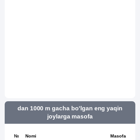
dan 1000 m gacha bo'lgan eng yaqin
joylarga masofa
№
Nomi
Masofa