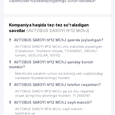
Saytimizdan foydalanayotganingiz uchun tashakkur!
требуются
Kompaniya haqida tez-tez so'raladigan
savollar
(AVTOBUS SAROYI №12 MChJ)
❓
AVTOBUS SAROYI №12 MChJ qaerda joylashgan?
AVTOBUS SAROYI №12 MChJ shu manzilda joylashgan:
O'zbekiston, Toshkent viloyati, TOSHKENT, SIRG'ALI
tumani, GEOLOGLAR, 100102.
❓
AVTOBUS SAROYI №12 MChJ qanday borish
mumkin?
Marshrutni yaratish uchun siz bizning veb-saytimizdagi
xaritadan foydalanishingiz mumkin
❓
AVTOBUS SAROYI №12 MChJ telefon raqamlari?
AVTOBUS SAROYI №12 MChJ ga siz shu raqamlar
orqali qo’ng’iroq qilishingiz mumkin: 71 2583747
❓
AVTOBUS SAROYI №12 MChJ sayti manzili?
AVTOBUS SAROYI №12 MChJ sayti manzili -
tashtrans.uz