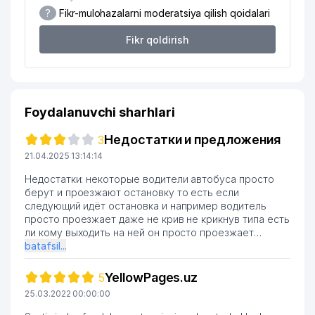
SERGELI TUMANI GAZ TA'MINOTI
20
989 м
?
Fikr-mulohazalarni moderatsiya qilish qoidalari
UCHASTKASI
Fikr qoldirish
Foydalanuvchi sharhlari
Недостатки и предложения
3
21.04.2025 13:14:14
Недостатки: некоторые водители автобуса просто
берут и проезжают остановку то есть если
следующий идёт остановка и например водитель
просто проезжает даже не крив не крикнув типа есть
ли кому выходить на ней он просто проезжает
Предложения: хотел бы предложить чтобы
batafsil...
некоторые автобусы сделали больше например 156
там очень много людей скапливается а автобус
YellowPages.uz
5
маленький и мало места и также очень жарко
25.03.2022 00:00:00
становится то есть мой совет просто расширить
автобус например 156 и там ещё остальные которые