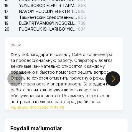
16
YUNUSOBOD ELEKTR TARMOG'I NOSOZLIKLARI XIZMATI
858
17
NAVOIY HUDUDIY ELEKTR TARMOQLARI KORXONASI AJ
818
18
Ташкентский следственный изолятор
805
19
ELEKTRTARMOG'I NOSOZLIKLARINI TO'ZATISH SERGELI XIZMATI
738
20
FUQAROLIK ISHLARI BO'YICHA UCH-TEPA TUMANI SUDI
634
CallPro
Хочу поблагодарить команду CallPro колл-центра
за профессиональную работу. Операторы всегда
вежливые, внимательно относятся к каждому
обращению и быстро помогают решить вопросы.
Отдельно хочется отметить грамотную речь,
ответственность и оперативность. Благодаря их
работе значительно улучшилось качество
обслуживания клиентов. Рекомендую этот колл-
центр как надежного партнера для бизнеса.
Vip Brand 31.07.2026 11:43:39
Foydali ma'lumotlar