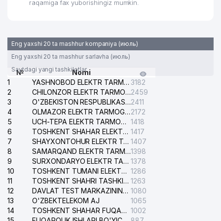
raqamiga fax yuborishingiz mumkin.
Eng yaxshi 20 ta mashhur kompaniya (июль)
Eng yaxshi 20 ta mashhur sarlavha (июль)
Saytdagi yangi tashkilotlar
№
Nomi
1
YASHNOBOD ELEKTR TARMOG'I NOSOZLIKLARI XIZMATI
3182
2
CHILONZOR ELEKTR TARMOG'I NOSOZLIK XIZMATI
2459
3
O'ZBEKISTON RESPUBLIKASI BOSH PROKURATURASI ISHONCH TELEFONI
2411
4
OLMAZOR ELEKTR TARMOG'I NOSOZLIKLARI XIZMATI
2172
5
UCH-TEPA ELEKTR TARMOG'I NOSOZLIKLARI XIZMATI
1418
6
TOSHKENT SHAHAR ELEKTR TARMOQLARI KORXONASI AJ
1417
7
SHAYXONTOHUR ELEKTR TARMOG'I NOSOZLIKLARINI TUZATISH XIZMATI
1407
8
SAMARQAND ELEKTR TARMOQLARI AJ
1398
9
SURXONDARYO ELEKTR TARMOQLARI AJ
1378
10
TOSHKENT TUMANI ELEKTR TARMOG'I AVARIYA XIZMATI
1286
11
TOSHKENT SHAHRI TASHKILOT TELEFONLARI HAQIDA MA'LUMOT BYUROSI
1263
12
DAVLAT TEST MARKAZINING ISHONCH TELEFONLARI
1080
13
O'ZBEKTELEKOM AJ
1065
14
TOSHKENT SHAHAR FUQAROLIK ISHLARI BO'YICHA SUDI
1002
15
FUQAROLIK ISHLARI BO'YICHA YAKKASAROY TUMANLARARO SUDI
887