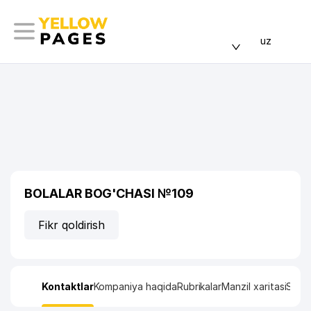
uz
BOLALAR BOG'CHASI №109
Fikr qoldirish
Kontaktlar
Kompaniya haqida
Rubrikalar
Manzil xaritasi
Stati