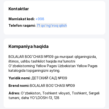
Kontaktlar
Mamlakat kodi:
+998
Telefon raqami:
71 qo'ng'iroq qilish
Kompaniya haqida
BOLALAR BOG'CHASI №109 ga murojaat qilganingizda,
iltimos, ushbu tashkilot haqida ma'lumotni
O'zbekistonning Yellow Pages Uzbekistan Yellow Pages
katalogida topganingizni ayting.
Yuridik nomi:
ДЕТСКИЙ САД №109
Brend nomi:
BOLALAR BOG'CHASI №109
Adres:
O'zbekiston,
Toshkent viloyati
,
Toshkent
,
Sergeli
tumani
,
daha YO'LDOSH-13
, 128