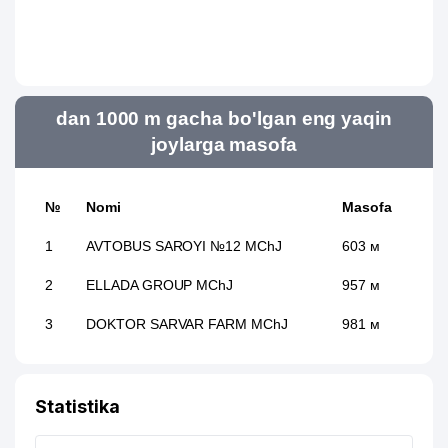
dan 1000 m gacha bo'lgan eng yaqin
joylarga masofa
№
Nomi
Masofa
1
AVTOBUS SAROYI №12 MChJ
603 м
2
ELLADA GROUP MChJ
957 м
3
DOKTOR SARVAR FARM MChJ
981 м
Statistika