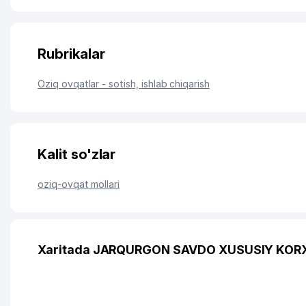
Rubrikalar
Oziq ovqatlar - sotish, ishlab chiqarish
Kalit so'zlar
oziq-ovqat mollari
Xaritada JARQURGON SAVDO XUSUSIY KORX