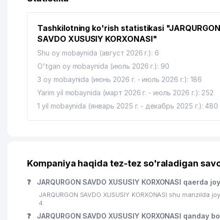
14
MAURIS CARS MChJ
Tashkilotning ko'rish statistikasi "JARQURGO
15
DELTA OIL PLUS MChJ
SAVDO XUSUSIY KORXONASI"
16
GLOBAL MEDICAL CENTER MChJ
Shu oy mobaynida (август 2026 г.): 6
O'tgan oy mobaynida (июль 2026 г.): 90
3 oy mobaynida (июнь 2026 г. - июль 2026 г.): 186
Yarim yil mobaynida (март 2026 г. - июль 2026 г.): 252
1 yil mobaynida (январь 2025 г. - декабрь 2025 г.): 480
Kompaniya haqida tez-tez so'raladigan savo
❓
JARQURGON SAVDO XUSUSIY KORXONASI qaerda joy
JARQURGON SAVDO XUSUSIY KORXONASI shu manzilda joylas
4.
❓
JARQURGON SAVDO XUSUSIY KORXONASI qanday bor