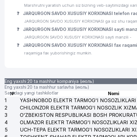
Marshrutni yaratish uchun siz bizning veb-saytimizdagi xa
❓
JARQURGON SAVDO XUSUSIY KORXONASI telefon raq
JARQURGON SAVDO XUSUSIY KORXONASI ga siz shu raqamlar o
❓
JARQURGON SAVDO XUSUSIY KORXONASI sayti manzi
JARQURGON SAVDO XUSUSIY KORXONASI sayti manzili -
❓
JARQURGON SAVDO XUSUSIY KORXONASI fax raqam
raqamiga fax yuborishingiz mumkin.
Eng yaxshi 20 ta mashhur kompaniya (июль)
Eng yaxshi 20 ta mashhur sarlavha (июль)
Saytdagi yangi tashkilotlar
№
Nomi
1
YASHNOBOD ELEKTR TARMOG'I NOSOZLIKLARI 
2
CHILONZOR ELEKTR TARMOG'I NOSOZLIK XIZM
3
O'ZBEKISTON RESPUBLIKASI BOSH PROKURAT
4
OLMAZOR ELEKTR TARMOG'I NOSOZLIKLARI XI
5
UCH-TEPA ELEKTR TARMOG'I NOSOZLIKLARI X