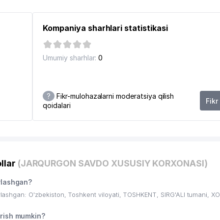
N
Kompaniya sharhlari statistikasi
Umumiy sharhlar:
0
?
Fikr-mulohazalarni moderatsiya qilish
Fikr
qoidalari
llar
(JARQURGON SAVDO XUSUSIY KORXONASI)
lashgan?
hgan: O'zbekiston, Toshkent viloyati, TOSHKENT, SIRG'ALI tumani,
ish mumkin?