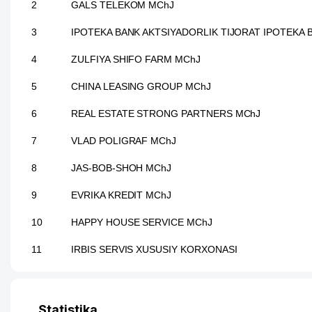
2
GALS TELEKOM MChJ
3
IPOTEKA BANK AKTSIYADORLIK TIJORAT IPOTEKA BA
4
ZULFIYA SHIFO FARM MChJ
5
CHINA LEASING GROUP MChJ
6
REAL ESTATE STRONG PARTNERS MChJ
7
VLAD POLIGRAF MChJ
8
JAS-BOB-SHOH MChJ
9
EVRIKA KREDIT MChJ
10
HAPPY HOUSE SERVICE MChJ
11
IRBIS SERVIS XUSUSIY KORXONASI
12
EL MADAD FARM MChJ
13
EMA CHINA TEXNIKA SERVICE MChJ
Statistika