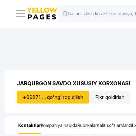
JARQURGON SAVDO XUSUSIY KORXONASI
+99871 ... qo'ng'iroq qilish
Fikr qoldirish
Kontaktlar
Kompaniya haqida
Rubrikalar
Kalit so'zlar
Manzil x