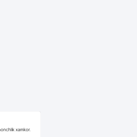
OZON MChJ
honchlik xamkor.
Зашел на Озон в
Узбекистане почти