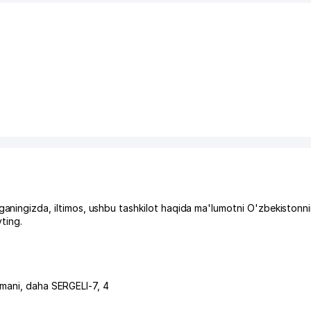
gizda, iltimos, ushbu tashkilot haqida ma'lumotni O'zbekistonni
ting.
umani
,
daha SERGELI-7
, 4