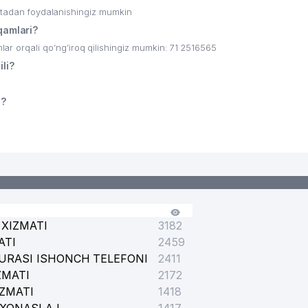
ritadan foydalanishingiz mumkin
amlari?
rqali qo’ng’iroq qilishingiz mumkin: 71 2516565
li?
i?
XIZMATI
3182
ATI
2459
URASI ISHONCH TELEFONI
2411
ZMATI
2172
IZMATI
1418