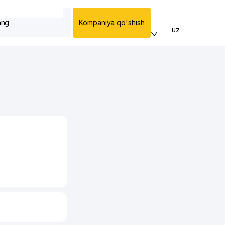
ang
Kompaniya qo'shish
uz