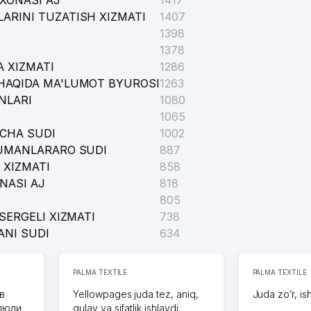
XONASI AJ
1417
ARINI TUZATISH XIZMATI
1407
1398
1378
 XIZMATI
1286
HAQIDA MA'LUMOT BYUROSI
1263
NLARI
1080
1065
ICHA SUDI
1002
TUMANLARARO SUDI
887
 XIZMATI
858
NASI AJ
818
805
SERGELI XIZMATI
738
ANI SUDI
634
PALMA TEXTILE
PALMA TEXTILE
в
Yellowpages juda tez, aniq,
Juda zo’r, is
 люди
qulay va sifatlik ishlaydi.