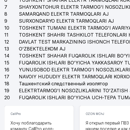
6
TOSHKENT SHAHAR ELEKTR TARMOQLARI KOR
7
SHAYXONTOHUR ELEKTR TARMOG'I NOSOZLIKL
8
SAMARQAND ELEKTR TARMOQLARI AJ
9
SURXONDARYO ELEKTR TARMOQLARI AJ
10
TOSHKENT TUMANI ELEKTR TARMOG'I AVARIYA
11
TOSHKENT SHAHRI TASHKILOT TELEFONLARI 
12
DAVLAT TEST MARKAZINING ISHONCH TELEFO
13
O'ZBEKTELEKOM AJ
14
TOSHKENT SHAHAR FUQAROLIK ISHLARI BO'Y
15
FUQAROLIK ISHLARI BO'YICHA YAKKASAROY 
16
YUNUSOBOD ELEKTR TARMOG'I NOSOZLIKLARI
17
NAVOIY HUDUDIY ELEKTR TARMOQLARI KORXO
18
Ташкентский следственный изолятор
19
ELEKTRTARMOG'I NOSOZLIKLARINI TO'ZATISH 
20
FUQAROLIK ISHLARI BO'YICHA UCH-TEPA TUM
CallPro
OZON MChJ
Хочу поблагодарить
Я открыл первый ПВЗ 
команду CallPro колл-
нашем поселке и как