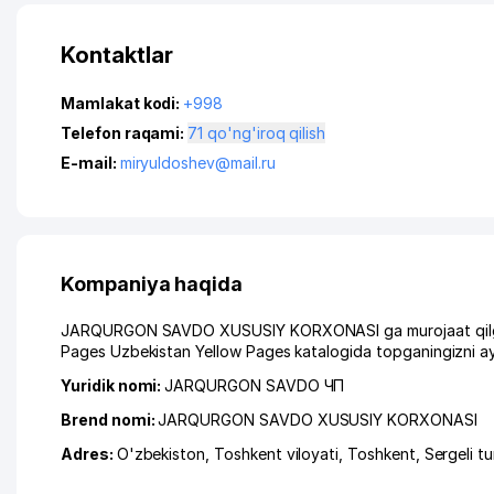
Kontaktlar
Mamlakat kodi:
+998
Telefon raqami:
71 qo'ng'iroq qilish
E-mail:
miryuldoshev@mail.ru
Kompaniya haqida
JARQURGON SAVDO XUSUSIY KORXONASI ga murojaat qilganin
Pages Uzbekistan Yellow Pages katalogida topganingizni ay
Yuridik nomi:
JARQURGON SAVDO ЧП
Brend nomi:
JARQURGON SAVDO XUSUSIY KORXONASI
Adres:
O'zbekiston,
Toshkent viloyati
,
Toshkent
,
Sergeli t