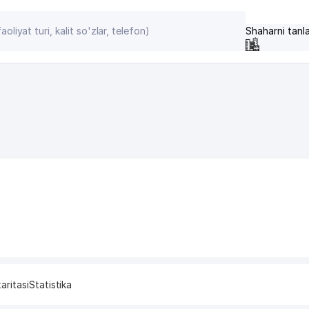
Shaharni tanl
aritasi
Statistika