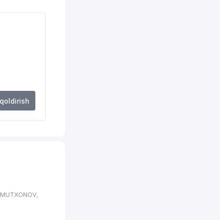
947 м
982 м
999 м
 qoldirish
 XOMUTXONOV,