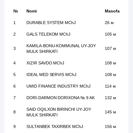
№
Nomi
Masofa
1
DURABLE SYSTEM MChJ
26 м
2
GALS TELEKOM MChJ
105 м
KAMILA-BONU-KOMMUNAL UY-JOY
3
107 м
MULK SHIRKATI
4
XIZIR SAVDO MChJ
108 м
5
IDEAL MED SERVIS MChJ
108 м
6
UMID FINANCE INDUSTRY MChJ
114 м
7
DORI-DARMON DORIXONA № 9 AK
132 м
SAID OQILXON BIRINCHI UY-JOY
8
145 м
MULK SHIRKATI
9
SULTANBEK TAXIRBEK MChJ
156 м