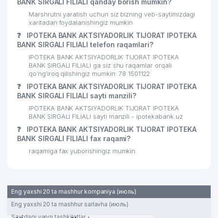
BANK SIRGALI FILIALI qanday borish mumkin?
Marshrutni yaratish uchun siz bizning veb-saytimizdagi
29
ORIGINAL ART PRODUCTION MChJ
329 м
xaritadan foydalanishingiz mumkin
❓
IPOTEKA BANK AKTSIYADORLIK TIJORAT IPOTEKA
SERGELI TUMANI 1-chi NOTARIAL
30
330 м
BANK SIRGALI FILIALI telefon raqamlari?
IDORASI
IPOTEKA BANK AKTSIYADORLIK TIJORAT IPOTEKA
31
EVRIKA KREDIT MChJ
331 м
BANK SIRGALI FILIALI ga siz shu raqamlar orqali
qo’ng’iroq qilishingiz mumkin: 78 1501122
NARPAY KOMMUNAL SERVIS UY-
❓
IPOTEKA BANK AKTSIYADORLIK TIJORAT IPOTEKA
32
332 м
JOY MULK SHIRKATI
BANK SIRGALI FILIALI sayti manzili?
IPOTEKA BANK AKTSIYADORLIK TIJORAT IPOTEKA
33
ATS №251/215
335 м
BANK SIRGALI FILIALI sayti manzili - ipotekabank.uz
❓
IPOTEKA BANK AKTSIYADORLIK TIJORAT IPOTEKA
34
IRBIS SERVIS XUSUSIY KORXONASI
335 м
BANK SIRGALI FILIALI fax raqami?
35
TARJIMA MARKAZI MChJ
341 м
raqamiga fax yuborishingiz mumkin.
36
AVTOSHIN KOMPLEKT MChJ
355 м
37
SERGELI TUMANI MA'MURIY SUDI
359 м
Eng yaxshi 20 ta mashhur kompaniya (июль)
Eng yaxshi 20 ta mashhur sarlavha (июль)
38
EMA CHINA TEXNIKA SERVICE MChJ
363 м
Saytdagi yangi tashkilotlar