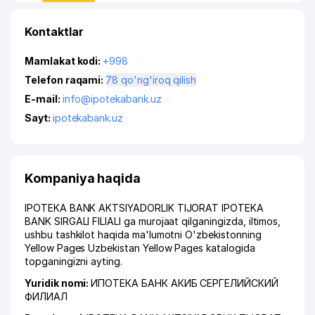
Kontaktlar
Mamlakat kodi:
+998
Telefon raqami:
78 qo'ng'iroq qilish
E-mail:
info@ipotekabank.uz
Sayt:
ipotekabank.uz
Kompaniya haqida
IPOTEKA BANK AKTSIYADORLIK TIJORAT IPOTEKA
BANK SIRGALI FILIALI ga murojaat qilganingizda, iltimos,
ushbu tashkilot haqida ma'lumotni O'zbekistonning
Yellow Pages Uzbekistan Yellow Pages katalogida
topganingizni ayting.
Yuridik nomi:
ИПОТЕКА БАНК АКИБ СЕРГЕЛИЙСКИЙ
ФИЛИАЛ