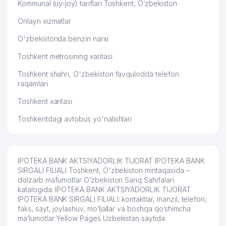
Kommunal (uy-joy) tariflari Toshkent, O‘zbekiston
MEGA PARTS TRADE XUSUSIY
59
460 м
KORXONASI
Onlayn xizmatlar
60
MAT-BONU XUSUSIY KORXONASI
468 м
O'zbekistonda benzin narxi
SERGELI TUMANI 4-chi NOTARIAL
Toshkent metrosining xaritasi
61
476 м
IDORASI
Toshkent shahri, O'zbekiston favqulodda telefon
raqamlari
62
ARIYA TEKS MChJ
484 м
Toshkent xaritasi
JARQURGON SAVDO XUSUSIY
63
489 м
KORXONASI
Toshkentdagi avtobus yo'nalishlari
64
GLOBAL-AVTO-PARTS MChJ
492 м
65
PREMIUM OIL SERVICE MChJ
492 м
IPOTEKA BANK AKTSIYADORLIK TIJORAT IPOTEKA BANK
SIRGALI FILIALI Toshkent, O'zbekiston mintaqasida –
TEN ANDREY GROUP XUSUSIY
66
501 м
dolzarb ma’lumotlar O’zbekiston Sariq Sahifalari
KORXONASI
katalogida. IPOTEKA BANK AKTSIYADORLIK TIJORAT
IPOTEKA BANK SIRGALI FILIALI: kontaktlar, manzil, telefon,
67
DILNUR FAYZ TECHNO MChJ
522 м
faks, sayt, joylashuv, mo’ljallar va boshqa qo’shimcha
ma’lumotlar Yellow Pages Uzbekistan saytida.
OILAVIY POLIKLINIKA №10 (SERGELI
68
542 м