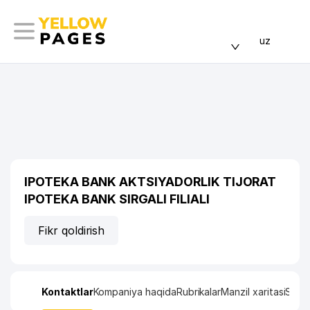
uz
IPOTEKA BANK AKTSIYADORLIK TIJORAT
IPOTEKA BANK SIRGALI FILIALI
Fikr qoldirish
Kontaktlar
Kompaniya haqida
Rubrikalar
Manzil xaritasi
Stati