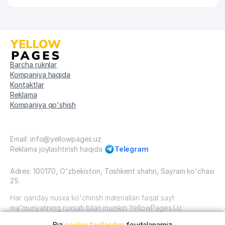
TUMANI)
69
SERGELI TUMANI FXDYo
543 м
70
URBAN RETAIL QK MChJ
543 м
71
BOLALAR BOG'CHASI №593
558 м
Barcha ruknlar
Kompaniya haqida
72
KAPITALBANK ATB SERGELI FILIALI
559 м
Kontaktlar
Reklama
73
OPTIMUM SMART MChJ
586 м
Kompaniya qo'shish
UMUMIY O'RTA TA'LIM MAKTABI
74
587 м
№284
Email: info@yellowpages.uz
Reklama joylashtirish haqida
Telegram
75
MAURIS CARS MChJ
589 м
Adres: 100170, O'zbekiston, Toshkent shahri, Sayram ko'chasi
76
AUTO LEGEND OIL MChJ
596 м
25.
77
FARHOD AVTO PROFI MChJ
600 м
Har qanday nusxa ko'chirish materiallari faqat sayt
ma'muriyatining ruxsati bilan mumkin YellowPages.Uz
78
DELTA OIL PLUS MChJ
617 м
Biz
cookie fayllaridan
foydalanamiz