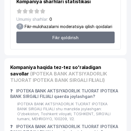
Kompaniya sharhlari statistikasi
20
JASSUR TIBBIYOT MChJ
286 м
TUYG'UN-STOM-SERVIS XUSUSIY
21
288 м
Umumiy sharhlar:
0
KORXONASI
?
Fikr-mulohazalarni moderatsiya qilish qoidalari
22
DOCTOR MEGA DENT MChJ
292 м
Fikr qoldirish
O'ZBEKISTON RESPUBLIKASI
23
TASHQI IQTISODIY FAOLIYAT MILLIY
307 м
BANKI SERGELI FILIALI
Kompaniya haqida tez-tez so'raladigan
REAL ESTATE STRONG PARTNERS
24
308 м
MChJ
savollar
(IPOTEKA BANK AKTSIYADORLIK
TIJORAT IPOTEKA BANK SIRGALI FILIALI)
25
OQIBAT-AZIZ ADVOKATLIK BYUROSI
309 м
❓
IPOTEKA BANK AKTSIYADORLIK TIJORAT IPOTEKA
SHAXOB HIMOYA ADVOKATLIK
BANK SIRGALI FILIALI qaerda joylashgan?
26
313 м
BYUROSI
IPOTEKA BANK AKTSIYADORLIK TIJORAT IPOTEKA
BANK SIRGALI FILIALI shu manzilda joylashgan:
27
EXCLUSIVE DIAMOND BLINDS MChJ
314 м
O'zbekiston, Toshkent viloyati, TOSHKENT, SIRG'ALI
tumani, MEHRIGIYO, 100209, 1/2.
MEHTIEV Z.B. YAKKA TARTIBDAGI
❓
28
IPOTEKA BANK AKTSIYADORLIK TIJORAT IPOTEKA
326 м
TADBIRKOR