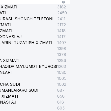
 XIZMATI
3182
ATI
2459
URASI ISHONCH TELEFONI
2411
ZMATI
2172
IZMATI
1418
XONASI AJ
1417
ARINI TUZATISH XIZMATI
1407
1398
1378
A XIZMATI
1286
HAQIDA MA'LUMOT BYUROSI
1263
NLARI
1080
1065
ICHA SUDI
1002
TUMANLARARO SUDI
887
 XIZMATI
858
NASI AJ
818
805