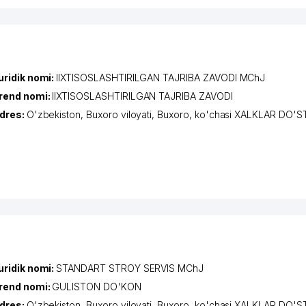
uridik nomi:
IIXTISOSLASHTIRILGAN TAJRIBA ZAVODI MChJ
rend nomi:
IIXTISOSLASHTIRILGAN TAJRIBA ZAVODI
dres:
O'zbekiston,
Buxoro viloyati
,
Buxoro
,
ko'chasi XALKLAR DO'ST
uridik nomi:
STANDART STROY SERVIS MChJ
rend nomi:
GULISTON DO'KON
dres:
O'zbekiston,
Buxoro viloyati
,
Buxoro
,
ko'chasi XALKLAR DO'ST