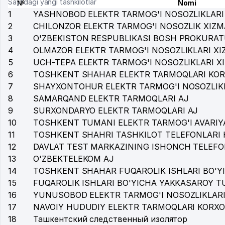
Saytdagi yangi tashkilotlar
№
Nomi
1
YASHNOBOD ELEKTR TARMOG'I NOSOZLIKLARI
2
CHILONZOR ELEKTR TARMOG'I NOSOZLIK XIZM
3
O'ZBEKISTON RESPUBLIKASI BOSH PROKURAT
4
OLMAZOR ELEKTR TARMOG'I NOSOZLIKLARI XI
5
UCH-TEPA ELEKTR TARMOG'I NOSOZLIKLARI X
6
TOSHKENT SHAHAR ELEKTR TARMOQLARI KOR
7
SHAYXONTOHUR ELEKTR TARMOG'I NOSOZLIKL
8
SAMARQAND ELEKTR TARMOQLARI AJ
9
SURXONDARYO ELEKTR TARMOQLARI AJ
10
TOSHKENT TUMANI ELEKTR TARMOG'I AVARIY
11
TOSHKENT SHAHRI TASHKILOT TELEFONLARI 
12
DAVLAT TEST MARKAZINING ISHONCH TELEFO
13
O'ZBEKTELEKOM AJ
14
TOSHKENT SHAHAR FUQAROLIK ISHLARI BO'Y
15
FUQAROLIK ISHLARI BO'YICHA YAKKASAROY 
16
YUNUSOBOD ELEKTR TARMOG'I NOSOZLIKLARI
17
NAVOIY HUDUDIY ELEKTR TARMOQLARI KORXO
18
Ташкентский следственный изолятор