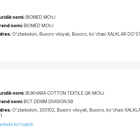
uridik nomi:
BIOMED MChJ
rend nomi:
BIOMED MChJ
dres:
O'zbekiston,
Buxoro viloyati
,
Buxoro
,
ko'chasi XALKLAR DO'ST
uridik nomi:
BUKHARA COTTON TEXTILE QK MChJ
rend nomi:
BCT DENIM DIVISION SB
dres:
O'zbekiston, 200102,
Buxoro viloyati
,
Buxoro
,
ko'chasi XALKL
1
aritada ko'rsatish