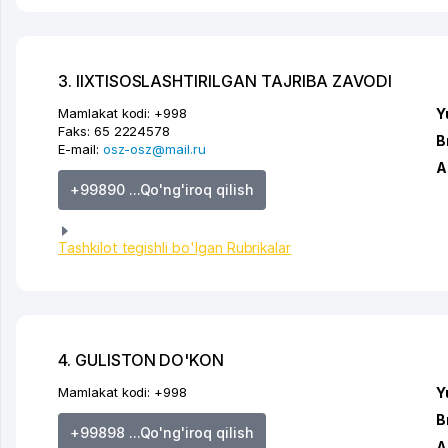
3. IIXTISOSLASHTIRILGAN TAJRIBA ZAVODI
Mamlakat kodi:
+998
Y
Faks:
65 2224578
B
E-mail:
osz-osz@mail.ru
A
+99890 ...Qo'ng'iroq qilish
Tashkilot tegishli bo'lgan Rubrikalar
4. GULISTON DO'KON
Mamlakat kodi:
+998
Y
B
+99898 ...Qo'ng'iroq qilish
A