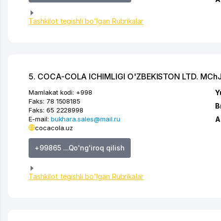
Tashkilot tegishli bo'lgan Rubrikalar
5. COCA-COLA ICHIMLIGI O'ZBEKISTON LTD. MChJ
Mamlakat kodi:
+998
Y
Faks:
78 1508185
B
Faks:
65 2228998
E-mail:
bukhara.sales@mail.ru
A
cocacola.uz
+99865 ...Qo'ng'iroq qilish
Tashkilot tegishli bo'lgan Rubrikalar