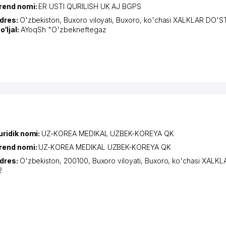
rend nomi:
ER USTI QURILISH UK AJ BGPS
dres:
O'zbekiston,
Buxoro viloyati
,
Buxoro
,
ko'chasi XALKLAR DO'ST
o‘ljal:
AYoqSh "O'zbekneftegaz
uridik nomi:
UZ-KOREA MEDIKAL UZBEK-KOREYA QK
rend nomi:
UZ-KOREA MEDIKAL UZBEK-KOREYA QK
dres:
O'zbekiston, 200100,
Buxoro viloyati
,
Buxoro
,
ko'chasi XALKL
2