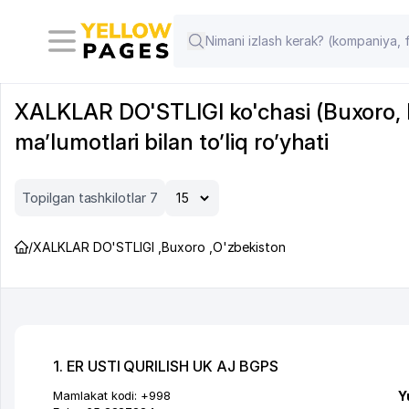
XALKLAR DO'STLIGI ko'chasi (Buxoro, Bu
ma’lumotlari bilan to’liq ro’yhati
Topilgan tashkilotlar 7
/
XALKLAR DO'STLIGI
,
Buxoro
,
O'zbekiston
1. ER USTI QURILISH UK AJ BGPS
Mamlakat kodi:
+998
Y