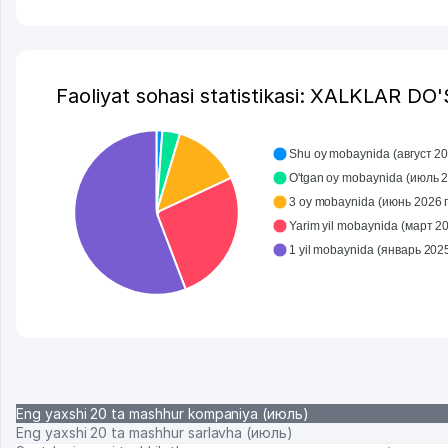
Faoliyat sohasi statistikasi: XALKLAR DO
Shu oy mobaynida (август 202
O'tgan oy mobaynida (июль 20
3 oy mobaynida (июнь 2026 г.
Yarim yil mobaynida (март 202
Eng yaxshi 20 ta mashhur kompaniya (июль)
Eng yaxshi 20 ta mashhur sarlavha (июль)