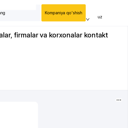
ang
Kompaniya qo'shish
uz
ar, firmalar va korxonalar kontakt