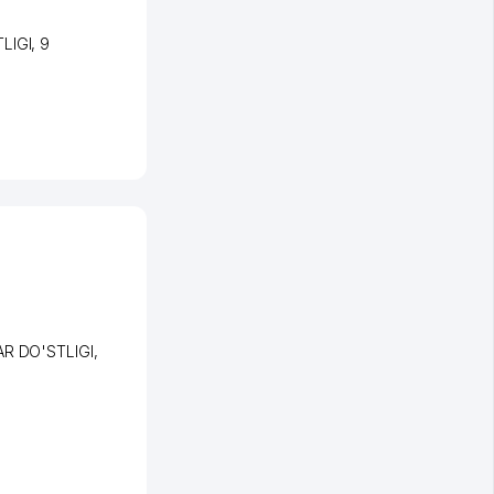
LIGI
, 9
AR DO'STLIGI
,