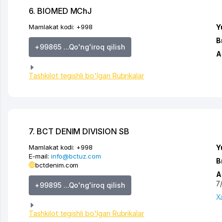
6. BIOMED MChJ
Mamlakat kodi:
+998
Y
B
+99865 ...Qo'ng'iroq qilish
A
Tashkilot tegishli bo'lgan Rubrikalar
7. BCT DENIM DIVISION SB
Mamlakat kodi:
+998
Y
E-mail:
info@bctuz.com
B
bctdenim.com
A
7/
+99895 ...Qo'ng'iroq qilish
X
Tashkilot tegishli bo'lgan Rubrikalar