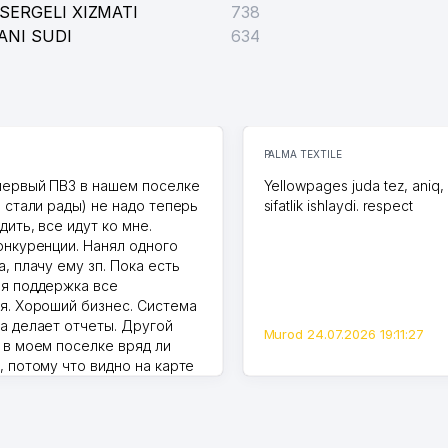
SERGELI XIZMATI
738
ANI SUDI
634
PALMA TEXTILE
первый ПВЗ в нашем поселке
Yellowpages juda tez, aniq,
и стали рады) не надо теперь
sifatlik ishlaydi. respect
дить, все идут ко мне.
онкуренции. Нанял одного
, плачу ему зп. Пока есть
я поддержка все
я. Хороший бизнес. Система
а делает отчеты. Другой
Murod 24.07.2026 19:11:27
 в моем поселке вряд ли
, потому что видно на карте
Узбекистана что тут у нас
ПВЗ. Выгодное дело и
.
7.2026 08:00:37