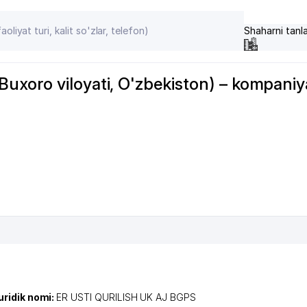
Shaharni tanl
xoro viloyati, O'zbekiston) – kompaniyal
uridik nomi:
ER USTI QURILISH UK AJ BGPS