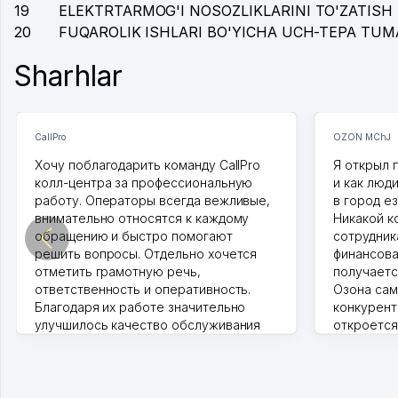
19
ELEKTRTARMOG'I NOSOZLIKLARINI TO'ZATISH 
20
FUQAROLIK ISHLARI BO'YICHA UCH-TEPA TUM
Sharhlar
CallPro
OZON MChJ
Хочу поблагодарить команду CallPro
Я открыл 
колл-центра за профессиональную
и как люд
работу. Операторы всегда вежливые,
в город ез
внимательно относятся к каждому
Никакой к
обращению и быстро помогают
сотрудника
решить вопросы. Отдельно хочется
финансова
отметить грамотную речь,
получаетс
ответственность и оперативность.
Озона сам
Благодаря их работе значительно
конкурент
улучшилось качество обслуживания
откроется
клиентов. Рекомендую этот колл-
Озона для 
центр как надежного партнера для
уже есть 
бизнеса.
спокойное
Vip Brand 31.07.2026 11:43:39
Марат 27.0