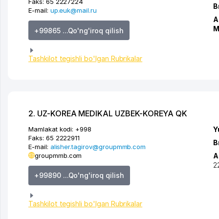
Faks:
65 2227224
B
E-mail:
up.euk@mail.ru
A
M
+99865 ...Qo'ng'iroq qilish
Tashkilot tegishli bo'lgan Rubrikalar
2. UZ-KOREA MEDIKAL UZBEK-KOREYA QK
Mamlakat kodi:
+998
Y
Faks:
65 2222911
B
E-mail:
alisher.tagirov@groupmmb.com
groupmmb.com
A
2
+99890 ...Qo'ng'iroq qilish
Tashkilot tegishli bo'lgan Rubrikalar