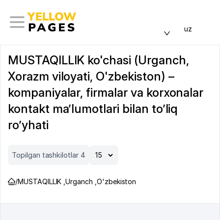
uz
MUSTAQILLIK ko'chasi (Urganch,
Xorazm viloyati, O'zbekiston) –
kompaniyalar, firmalar va korxonalar
kontakt ma’lumotlari bilan to’liq
ro’yhati
Topilgan tashkilotlar 4
/
MUSTAQILLIK
,
Urganch
,
O'zbekiston