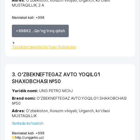
Adres:
O'zbekiston,
Xorazm viloyati
,
Urganch
,
ko'chasi
MUSTAQILLIK
, 2 A
Mamlakat kodi:
+998
+99862 ...Qo'ng'iroq qilish
Tashkilot tegishli bo'lgan Rubrikalar
3. O'ZBEKNEFTEGAZ AVTO YOQILG'I
SHAXOBCHASI №50
Yuridik nomi:
UNG PETRO MChJ
Brend nomi:
O'ZBEKNEFTEGAZ AVTO YOQILG'I SHAXOBCHASI
№50
Adres:
O'zbekiston,
Xorazm viloyati
,
Urganch
,
ko'chasi
MUSTAQILLIK
Xaritada ko'rsatish
Mamlakat kodi:
+998
http://ungpetro.uz/