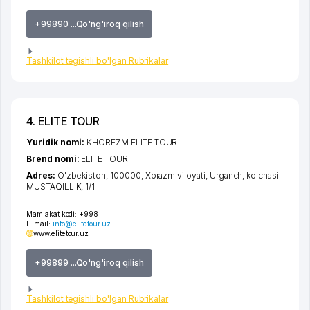
+99890 ...Qo'ng'iroq qilish
Tashkilot tegishli bo'lgan Rubrikalar
4. ELITE TOUR
Yuridik nomi:
KHOREZM ELITE TOUR
Brend nomi:
ELITE TOUR
Adres:
O'zbekiston, 100000,
Xorazm viloyati
,
Urganch
,
ko'chasi
MUSTAQILLIK
, 1/1
Mamlakat kodi:
+998
E-mail:
info@elitetour.uz
www.elitetour.uz
+99899 ...Qo'ng'iroq qilish
Tashkilot tegishli bo'lgan Rubrikalar