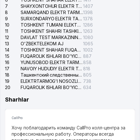
7
SHAYXONTOHUR ELEKTR TARMOG'I NOSOZLIKLARINI TUZATISH XIZMATI
1407
8
SAMARQAND ELEKTR TARMOQLARI AJ
1398
9
SURXONDARYO ELEKTR TARMOQLARI AJ
1378
10
TOSHKENT TUMANI ELEKTR TARMOG'I AVARIYA XIZMATI
1286
11
TOSHKENT SHAHRI TASHKILOT TELEFONLARI HAQIDA MA'LUMOT BYUROSI
1263
12
DAVLAT TEST MARKAZINING ISHONCH TELEFONLARI
1080
13
O'ZBEKTELEKOM AJ
1065
14
TOSHKENT SHAHAR FUQAROLIK ISHLARI BO'YICHA SUDI
1002
15
FUQAROLIK ISHLARI BO'YICHA YAKKASAROY TUMANLARARO SUDI
887
16
YUNUSOBOD ELEKTR TARMOG'I NOSOZLIKLARI XIZMATI
858
17
NAVOIY HUDUDIY ELEKTR TARMOQLARI KORXONASI AJ
818
18
Ташкентский следственный изолятор
805
19
ELEKTRTARMOG'I NOSOZLIKLARINI TO'ZATISH SERGELI XIZMATI
738
20
FUQAROLIK ISHLARI BO'YICHA UCH-TEPA TUMANI SUDI
634
Sharhlar
CallPro
Хочу поблагодарить команду CallPro колл-центра за
профессиональную работу. Операторы всегда