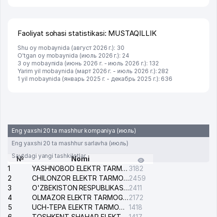
Faoliyat sohasi statistikasi: MUSTAQILLIK
Shu oy mobaynida (август 2026 г.): 30
O'tgan oy mobaynida (июль 2026 г.): 24
3 oy mobaynida (июнь 2026 г. - июль 2026 г.): 132
Yarim yil mobaynida (март 2026 г. - июль 2026 г.): 282
1 yil mobaynida (январь 2025 г. - декабрь 2025 г.): 636
Eng yaxshi 20 ta mashhur kompaniya (июль)
Eng yaxshi 20 ta mashhur sarlavha (июль)
Saytdagi yangi tashkilotlar
№
Nomi
1
YASHNOBOD ELEKTR TARMOG'I NOSOZLIKLARI XIZMATI
3182
2
CHILONZOR ELEKTR TARMOG'I NOSOZLIK XIZMATI
2459
3
O'ZBEKISTON RESPUBLIKASI BOSH PROKURATURASI ISHONCH TELEFONI
2411
4
OLMAZOR ELEKTR TARMOG'I NOSOZLIKLARI XIZMATI
2172
5
UCH-TEPA ELEKTR TARMOG'I NOSOZLIKLARI XIZMATI
1418
6
TOSHKENT SHAHAR ELEKTR TARMOQLARI KORXONASI AJ
1417