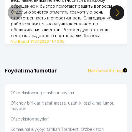
вежливые, внимательно относятся к каждому
обращению и быстро помогают решить вопросы.
Отдельно хочется отметить грамотную речь,
ответственность и оперативность. Благодаря их
работе значительно улучшилось качество
обслуживания клиентов. Рекомендую этот колл-
центр как надежного партнера для бизнеса.
Vip Brand 31.07.2026 11:43:39
Foydali ma'lumotlar
Hammasini ko'ring
O'zbekistonning mashhur saytlari
O'lchov birliklari tizimi: massa, uzunlik, tezlik, ma'lumot,
maydon
O'zbekiston saytlari
Kommunal (uy-joy) tariflari Toshkent, O‘zbekiston