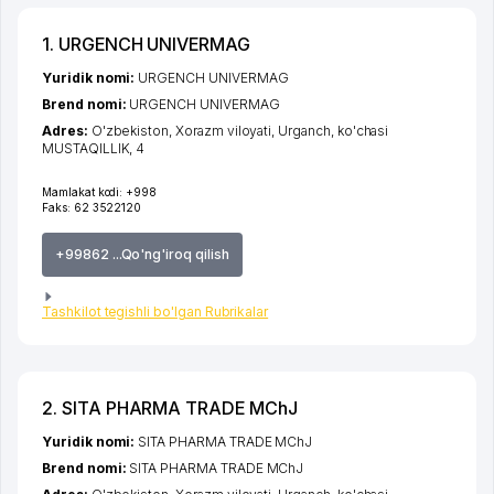
1. URGENCH UNIVERMAG
Yuridik nomi:
URGENCH UNIVERMAG
Brend nomi:
URGENCH UNIVERMAG
Adres:
O'zbekiston,
Xorazm viloyati
,
Urganch
,
ko'chasi
MUSTAQILLIK
, 4
Mamlakat kodi:
+998
Faks:
62 3522120
+99862 ...Qo'ng'iroq qilish
Tashkilot tegishli bo'lgan Rubrikalar
2. SITA PHARMA TRADE MChJ
Yuridik nomi:
SITA PHARMA TRADE MChJ
Brend nomi:
SITA PHARMA TRADE MChJ