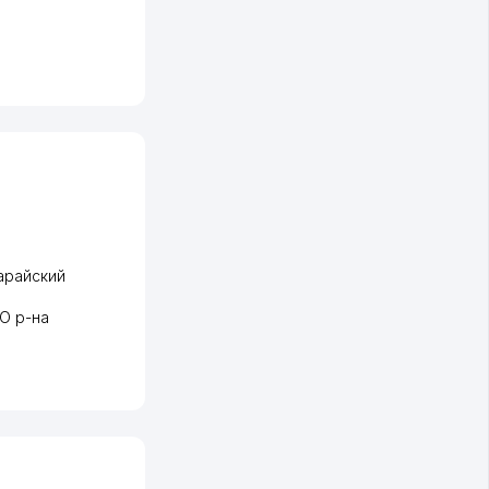
арайский
О р-на