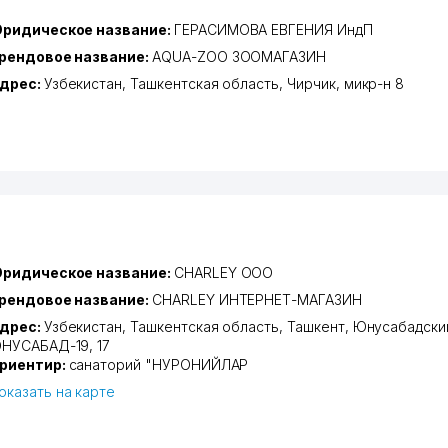
ридическое название:
ГЕРАСИМОВА ЕВГЕНИЯ ИндП
рендовое название:
AQUA-ZOO ЗООМАГАЗИН
дрес:
Узбекистан,
Ташкентская область
,
Чирчик
,
микр-н 8
ридическое название:
CHARLEY ООО
рендовое название:
CHARLEY ИНТЕРНЕТ-МАГАЗИН
дрес:
Узбекистан,
Ташкентская область
,
Ташкент
,
Юнусабадски
НУСАБАД-19
, 17
риентир:
санаторий "НУРОНИЙЛАР
оказать на карте