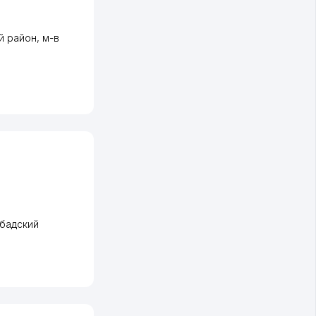
й район
,
м-в
бадский