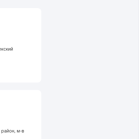
екский
 район
,
м-в